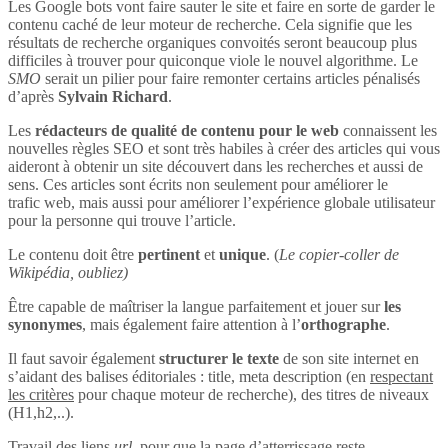
Les Google bots vont faire sauter le site et faire en sorte de garder le
contenu caché de leur moteur de recherche. Cela signifie que les
résultats de recherche organiques convoités seront beaucoup plus
difficiles à trouver pour quiconque viole le nouvel algorithme. Le
SMO
serait un pilier pour faire remonter certains articles pénalisés
d’après
Sylvain Richard
.
Les
rédacteurs de qualité de contenu pour le web
connaissent les
nouvelles règles SEO et sont très habiles à créer des articles qui vous
aideront à obtenir un site découvert dans les recherches et aussi de
sens. Ces articles sont écrits non seulement pour améliorer le
trafic web, mais aussi pour améliorer l’expérience globale utilisateur
pour la personne qui trouve l’article.
Le contenu doit être
pertinent
et
unique
. (
Le copier-coller de
Wikipédia, oubliez)
Être capable de maîtriser la langue parfaitement et jouer sur
les
synonymes
, mais également faire attention à l’
orthographe
.
Il faut savoir également
structurer le texte
de son site internet en
s’aidant des balises éditoriales : title, meta description (en
respectant
les critères
pour chaque moteur de recherche), des titres de niveaux
(H1,h2,..).
Travail des liens
url
, pour que la page d’atterrissage reste