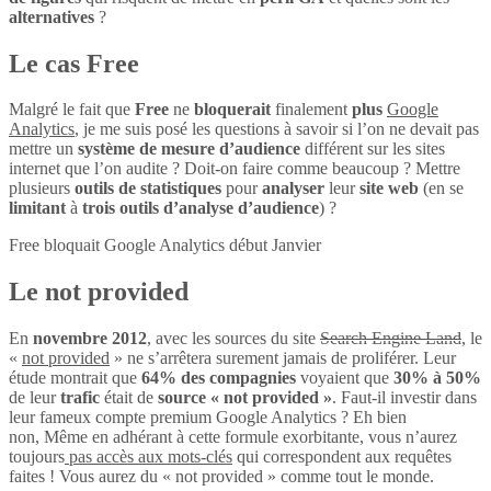
alternatives
?
Le cas Free
Malgré le fait que
Free
ne
bloquerait
finalement
plus
Google
Analytics
, je me suis posé les questions à savoir si l’on ne devait pas
mettre un
système de mesure d’audience
différent sur les sites
internet que l’on audite ? Doit-on faire comme beaucoup ? Mettre
plusieurs
outils de statistiques
pour
analyser
leur
site web
(en se
limitant
à
trois outils d’analyse d’audience
) ?
Free bloquait Google Analytics début Janvier
Le not provided
En
novembre 2012
, avec les sources du site
Search Engine Land
, le
«
not provided
» ne s’arrêtera surement jamais de proliférer. Leur
étude montrait que
64% des compagnies
voyaient que
30% à 50%
de leur
trafic
était de
source « not provided »
. Faut-il investir dans
leur fameux compte premium Google Analytics ? Eh bien
non, Même en adhérant à cette formule exorbitante, vous n’aurez
toujours
pas accès aux mots-clés
qui correspondent aux requêtes
faites ! Vous aurez du « not provided » comme tout le monde.