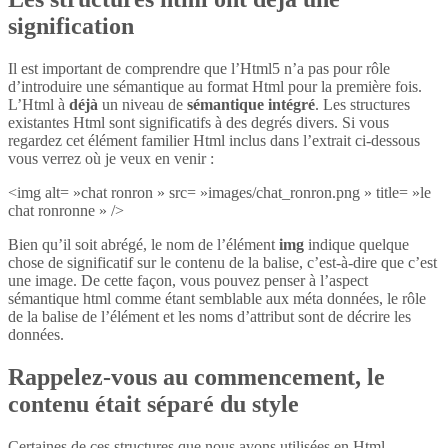
signification
Il est important de comprendre que l’Html5 n’a pas pour rôle
d’introduire une sémantique au format Html pour la première fois.
L’Html à
déjà
un niveau de
sémantique intégré
. Les structures
existantes Html sont significatifs à des degrés divers. Si vous
regardez cet élément familier Html inclus dans l’extrait ci-dessous
vous verrez où je veux en venir :
<img alt= »chat ronron » src= »images/chat_ronron.png » title= »le
chat ronronne » />
Bien qu’il soit abrégé, le nom de l’élément
img
indique quelque
chose de significatif sur le contenu de la balise, c’est-à-dire que c’est
une image. De cette façon, vous pouvez penser à l’aspect
sémantique html comme étant semblable aux méta données, le rôle
de la balise de l’élément et les noms d’attribut sont de décrire les
données.
Rappelez-vous au commencement, le
contenu était séparé du style
Certaines de ces structures que nous avons utilisées en Html