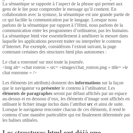
La sémantique se rapporte à l’aspect de la phrase qui permet aux
gens de le lire pour comprendre le message qu’il contient. En
collaboration avec la syntaxe, la sémantique est une grande partie de
ce qui facilite la communication par le langage. Lorsque nous
parlons de la sémantique par rapport à l’Html, nous parlons de la
communication entre les programmes d’ordinateur, pas les humains.
La sémantique html vise essentiellement à améliorer la mesure dans
laquelle les applications peuvent traiter ou interpréter le contenu
d’Internet. Par exemple, considérons l’extrait suivant, la page
contenant certaines des structures html plus autonomes :
Le chat a ronronné sur moi toute la journée.
<img alt= »chat ronron » src= »images/chat_ronron.png » title= »le
chat ronronne » />
Les éléments (et attributs) donnent des
informations
sur la façon
que le navigateur va
présenter
le contenu à l’utilisateur. Les
éléments de paragraphes
seront par défaut affichés par un espace
au-dessus et en dessous d’eux, les éléments d’image sont affichés en
utilisant le fichier image inclus dans l’attribut
src
et ainsi de suite.
Lorsque le navigateur rencontre chacun de ces éléments, il rend le
contenu d’une manière particulière qui est finalement déterminée par
les balises utilisées.
Les structures html ont déjà une