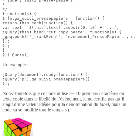
* jQuery suivi presse-papiers

*

*/

(function($) {

$.fn.ga_suivi_pressepapiers = function() {

return this.each(function() {

var text = $(this).text().substr(0, 10) + "...";

jQuery(this).bind('cut copy paste', function(e) {

_gaq.push(['_trackEvent', 'evenement_PressePapiers', e.
});

});

};

})(jQuery);
Un exemple :
jQuery(document).ready(function() {

jQuery("p").ga_suivi_pressepapiers();

});
Notez toutefois que ce code utilise les 10 premiers caractères du
texte copié dans le libellé de l’évènement, je ne certifie pas qu’il
s’agit d’une valeur idéale pour la dénomination du
label
, mais un
code ça se modifie tout le temps :-).