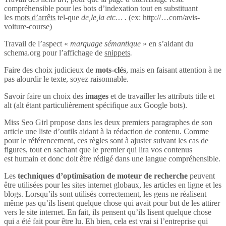
compréhensible pour les bots d’indexation tout en substituant
les
mots d’arrêts
tel-que
de,le,la etc… .
(ex: http://…com/avis-
voiture-course)
Travail de l’aspect «
marquage sémantique
» en s’aidant du
schema.org pour l’affichage de
snippets
.
Faire des choix judicieux de
mots-clés
, mais en faisant attention à ne
pas alourdir le texte, soyez raisonnable.
Savoir faire un choix des
images
et de travailler les attributs title et
alt (alt étant particulièrement spécifique aux Google bots).
Miss Seo Girl propose dans les deux premiers paragraphes de son
article une liste d’outils aidant à la rédaction de contenu. Comme
pour le référencement, ces règles sont à ajuster suivant les cas de
figures, tout en sachant que le premier qui lira vos contenus
est humain et donc doit être rédigé dans une langue compréhensible.
Les
techniques d’optimisation de moteur de recherche
peuvent
être utilisées pour les sites internet globaux, les articles en ligne et les
blogs. Lorsqu’ils sont utilisés correctement, les gens ne réalisent
même pas qu’ils lisent quelque chose qui avait pour but de les attirer
vers le site internet. En fait, ils pensent qu’ils lisent quelque chose
qui a été fait pour être lu. Eh bien, cela est vrai si l’entreprise qui