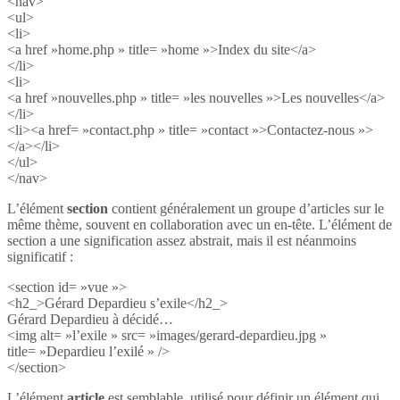
<nav>
<ul>
<li>
<a href »home.php » title= »home »>Index du site</a>
</li>
<li>
<a href »nouvelles.php » title= »les nouvelles »>Les nouvelles</a>
</li>
<li><a href= »contact.php » title= »contact »>Contactez-nous »>
</a></li>
</ul>
</nav>
L’élément
section
contient généralement un groupe d’articles sur le
même thème, souvent en collaboration avec un en-tête. L’élément de
section a une signification assez abstrait, mais il est néanmoins
significatif :
<section id= »vue »>
<h2_>Gérard Depardieu s’exile</h2_>
Gérard Depardieu à décidé…
<img alt= »l’exile » src= »images/gerard-depardieu.jpg »
title= »Depardieu l’exilé » />
</section>
L’élément
article
est semblable, utilisé pour définir un élément qui