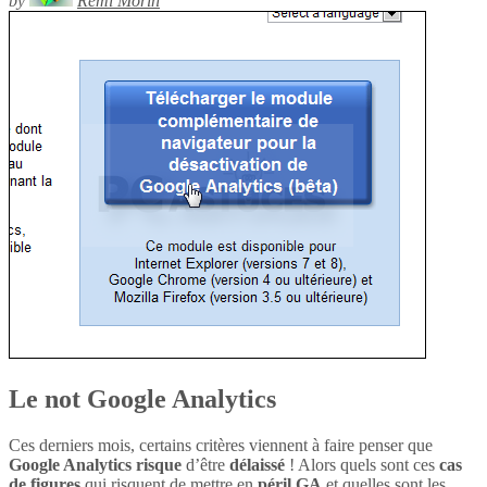
by
Rémi Morin
Le not Google Analytics
Ces derniers mois, certains critères viennent à faire penser que
Google Analytics
risque
d’être
délaissé
! Alors quels sont ces
cas
de figures
qui risquent de mettre en
péril
GA
et quelles sont les