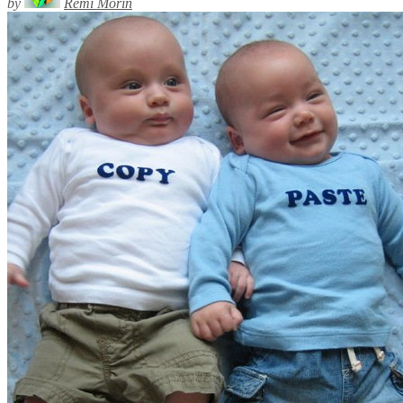
by
Rémi Morin