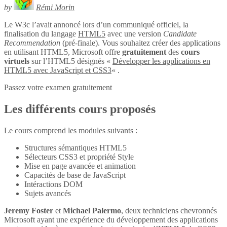
by
Rémi Morin
Le W3c l’avait annoncé lors d’un communiqué officiel, la
finalisation du langage
HTML5
avec une version
Candidate
Recommendation
(pré-finale). Vous souhaitez créer des applications
en utilisant HTML5, Microsoft offre
gratuitement
des
cours
virtuels
sur l’HTML5 désignés «
Développer les applications en
HTML5 avec JavaScript et CSS3
« .
Passez votre examen gratuitement
Les différents cours proposés
Le cours comprend les modules suivants :
Structures sémantiques HTML5
Sélecteurs CSS3 et propriété Style
Mise en page avancée et animation
Capacités de base de JavaScript
Intéractions DOM
Sujets avancés
Jeremy Foster
et
Michael Palermo
, deux techniciens chevronnés
Microsoft ayant une expérience du développement des applications