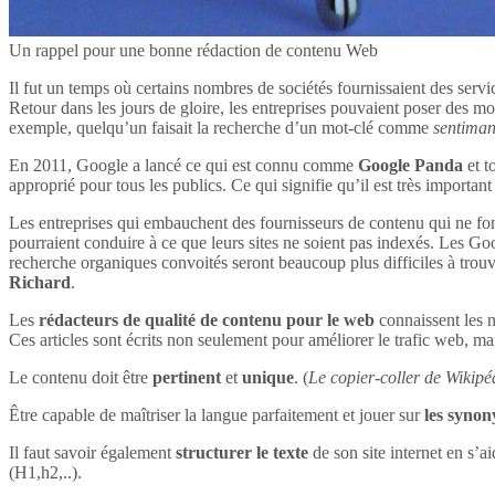
Un rappel pour une bonne rédaction de contenu Web
Il fut un temps où certains nombres de sociétés fournissaient des servi
Retour dans les jours de gloire, les entreprises pouvaient poser des mot
exemple, quelqu’un faisait la recherche d’un mot-clé comme
sentima
En 2011, Google a lancé ce qui est connu comme
Google Panda
et t
approprié pour tous les publics. Ce qui signifie qu’il est très impor
Les entreprises qui embauchent des fournisseurs de contenu qui ne font
pourraient conduire à ce que leurs sites ne soient pas indexés. Les Goog
recherche organiques convoités seront beaucoup plus difficiles à tro
Richard
.
Les
rédacteurs de qualité de contenu pour le web
connaissent les n
Ces articles sont écrits non seulement pour améliorer le trafic web, mai
Le contenu doit être
pertinent
et
unique
. (
Le copier-coller de Wikipéd
Être capable de maîtriser la langue parfaitement et jouer sur
les syno
Il faut savoir également
structurer le texte
de son site internet en s’ai
(H1,h2,..).