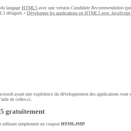
n du langage
HTML5
avec une version
Candidate Recommendation
(pré
L5 désignés «
Développer les applications en HTML5 avec JavaScript
icrosoft ayant une expérience du développement des applications vont 
aide de celles-ci.
l5 gratuitement
en utilisant simplement un coupon
HTMLJMP