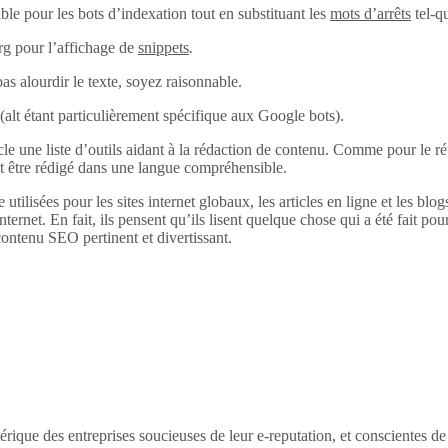
ble pour les bots d’indexation tout en substituant les
mots d’arrêts
tel-q
rg pour l’affichage de
snippets
.
pas alourdir le texte, soyez raisonnable.
alt (alt étant particulièrement spécifique aux Google bots).
 une liste d’outils aidant à la rédaction de contenu. Comme pour le réfé
it être rédigé dans une langue compréhensible.
 utilisées pour les sites internet globaux, les articles en ligne et les bl
internet. En fait, ils pensent qu’ils lisent quelque chose qui a été fait pour
ontenu SEO pertinent et divertissant.
érique des entreprises soucieuses de leur e-reputation, et conscientes d