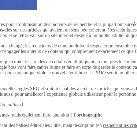
ces pour l’optimisation des moteurs de recherche et la plupart ont survéc
s-clés sur des articles qui avaient un sens peu cohérent. Ces techniques 
ncho
et se retrouvait sur un site internet destiné à un public adulte uniq
out a changé, les rédacteurs de contenu doivent respecter un ensemble d
tant d’engager les auteurs de contenu qui comprennent exactement ce que
 que copier les articles de certains en dupliquant au mot près le conten
le bots vont faire sauter le site et faire en sorte de garder le contenu c
uver pour quiconque viole le nouvel algorithme. Le
SMO
serait un pilier
ouvelles règles SEO et sont très habiles à créer des articles qui vous aid
s aussi pour améliorer l’expérience globale utilisateur pour la personne q
ia, oubliez)
nymes
, mais également faire attention à l’
orthographe
.
dant des balises éditoriales : title, meta description (en
respectant les crit