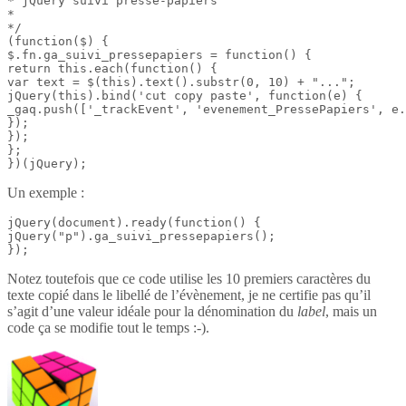
* jQuery suivi presse-papiers

*

*/

(function($) {

$.fn.ga_suivi_pressepapiers = function() {

return this.each(function() {

var text = $(this).text().substr(0, 10) + "...";

jQuery(this).bind('cut copy paste', function(e) {

_gaq.push(['_trackEvent', 'evenement_PressePapiers', e.
});

});

};

})(jQuery);
Un exemple :
jQuery(document).ready(function() {

jQuery("p").ga_suivi_pressepapiers();

});
Notez toutefois que ce code utilise les 10 premiers caractères du
texte copié dans le libellé de l’évènement, je ne certifie pas qu’il
s’agit d’une valeur idéale pour la dénomination du
label
, mais un
code ça se modifie tout le temps :-).