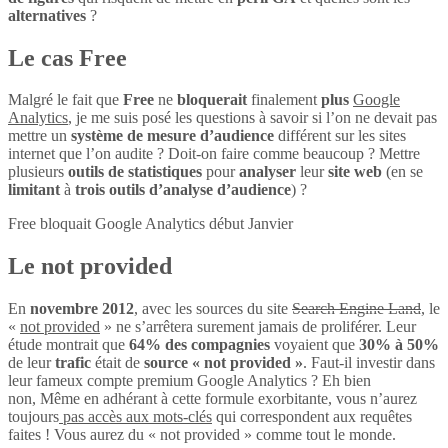
alternatives
?
Le cas Free
Malgré le fait que
Free
ne
bloquerait
finalement
plus
Google
Analytics
, je me suis posé les questions à savoir si l’on ne devait pas
mettre un
système de mesure d’audience
différent sur les sites
internet que l’on audite ? Doit-on faire comme beaucoup ? Mettre
plusieurs
outils de statistiques
pour
analyser
leur
site web
(en se
limitant
à
trois outils d’analyse d’audience
) ?
Free bloquait Google Analytics début Janvier
Le not provided
En
novembre 2012
, avec les sources du site
Search Engine Land
, le
«
not provided
» ne s’arrêtera surement jamais de proliférer. Leur
étude montrait que
64% des compagnies
voyaient que
30% à 50%
de leur
trafic
était de
source « not provided »
. Faut-il investir dans
leur fameux compte premium Google Analytics ? Eh bien
non, Même en adhérant à cette formule exorbitante, vous n’aurez
toujours
pas accès aux mots-clés
qui correspondent aux requêtes
faites ! Vous aurez du « not provided » comme tout le monde.