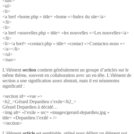
<nav>
<ul>
<li>
<a href »home.php » title= »home »>Index du site</a>
</li>
<li>
<a href »nouvelles.php » title= »les nouvelles »>Les nouvelles</a>
</li>
<li><a href= »contact.php » title= »contact »>Contactez-nous »>
</a></li>
</ul>
</nav>
L’élément
section
contient généralement un groupe d’articles sur le
même thème, souvent en collaboration avec un en-tête. L’élément de
section a une signification assez abstrait, mais il est néanmoins
significatif :
<section id= »vue »>
<h2_>Gérard Depardieu s’exile</h2_>
Gérard Depardieu à décidé…
<img alt= »l’exile » src= »images/gerard-depardieu.jpg »
title= »Depardieu l’exilé » />
</section>
L’élément
article
est semblable, utilisé pour définir un élément qui