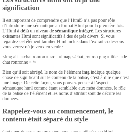
signification
Il est important de comprendre que l’Html5 n’a pas pour rôle
d’introduire une sémantique au format Html pour la première fois.
L’Html à
déjà
un niveau de
sémantique intégré
. Les structures
existantes Html sont significatifs à des degrés divers. Si vous
regardez cet élément familier Html inclus dans l’extrait ci-dessous
vous verrez où je veux en venir :
<img alt= »chat ronron » src= »images/chat_ronron.png » title= »le
chat ronronne » />
Bien qu’il soit abrégé, le nom de l’élément
img
indique quelque
chose de significatif sur le contenu de la balise, c’est-à-dire que c’est
une image. De cette façon, vous pouvez penser à l’aspect
sémantique html comme étant semblable aux méta données, le rôle
de la balise de l’élément et les noms d’attribut sont de décrire les
données.
Rappelez-vous au commencement, le
contenu était séparé du style
Certaines de ces structures que nous avons utilisées en Html