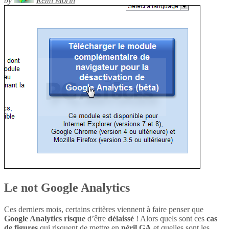
by
Rémi Morin
Le not Google Analytics
Ces derniers mois, certains critères viennent à faire penser que
Google Analytics
risque
d’être
délaissé
! Alors quels sont ces
cas
de figures
qui risquent de mettre en
péril
GA
et quelles sont les