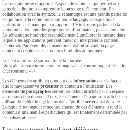
La sémantique se rapporte à l’aspect de la phrase qui permet aux
gens de le lire pour comprendre le message qu’il contient. En
collaboration avec la syntaxe, la sémantique est une grande partie de
ce qui facilite la communication par le langage. Lorsque nous
parlons de la sémantique par rapport à l’Html, nous parlons de la
communication entre les programmes d’ordinateur, pas les humains.
La sémantique html vise essentiellement à améliorer la mesure dans
laquelle les applications peuvent traiter ou interpréter le contenu
d’Internet. Par exemple, considérons l’extrait suivant, la page
contenant certaines des structures html plus autonomes :
Le chat a ronronné sur moi toute la journée.
<img alt= »chat ronron » src= »images/chat_ronron.png » title= »le
chat ronronne » />
Les éléments (et attributs) donnent des
informations
sur la façon
que le navigateur va
présenter
le contenu à l’utilisateur. Les
éléments de paragraphes
seront par défaut affichés par un espace
au-dessus et en dessous d’eux, les éléments d’image sont affichés en
utilisant le fichier image inclus dans l’attribut
src
et ainsi de suite.
Lorsque le navigateur rencontre chacun de ces éléments, il rend le
contenu d’une manière particulière qui est finalement déterminée par
les balises utilisées.
Les structures html ont déjà une