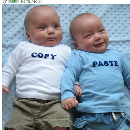
by
Rémi Morin