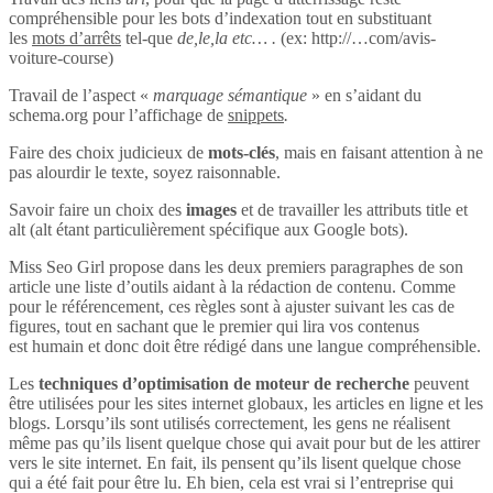
compréhensible pour les bots d’indexation tout en substituant
les
mots d’arrêts
tel-que
de,le,la etc… .
(ex: http://…com/avis-
voiture-course)
Travail de l’aspect «
marquage sémantique
» en s’aidant du
schema.org pour l’affichage de
snippets
.
Faire des choix judicieux de
mots-clés
, mais en faisant attention à ne
pas alourdir le texte, soyez raisonnable.
Savoir faire un choix des
images
et de travailler les attributs title et
alt (alt étant particulièrement spécifique aux Google bots).
Miss Seo Girl propose dans les deux premiers paragraphes de son
article une liste d’outils aidant à la rédaction de contenu. Comme
pour le référencement, ces règles sont à ajuster suivant les cas de
figures, tout en sachant que le premier qui lira vos contenus
est humain et donc doit être rédigé dans une langue compréhensible.
Les
techniques d’optimisation de moteur de recherche
peuvent
être utilisées pour les sites internet globaux, les articles en ligne et les
blogs. Lorsqu’ils sont utilisés correctement, les gens ne réalisent
même pas qu’ils lisent quelque chose qui avait pour but de les attirer
vers le site internet. En fait, ils pensent qu’ils lisent quelque chose
qui a été fait pour être lu. Eh bien, cela est vrai si l’entreprise qui