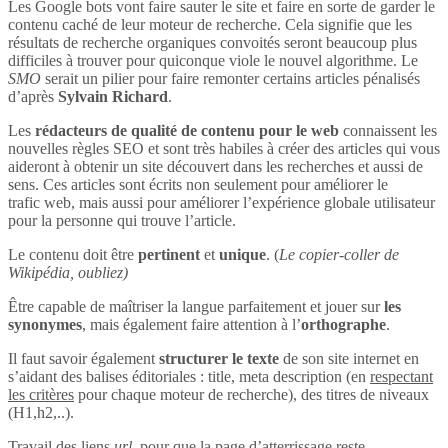
Les Google bots vont faire sauter le site et faire en sorte de garder le
contenu caché de leur moteur de recherche. Cela signifie que les
résultats de recherche organiques convoités seront beaucoup plus
difficiles à trouver pour quiconque viole le nouvel algorithme. Le
SMO
serait un pilier pour faire remonter certains articles pénalisés
d’après
Sylvain Richard
.
Les
rédacteurs de qualité de contenu pour le web
connaissent les
nouvelles règles SEO et sont très habiles à créer des articles qui vous
aideront à obtenir un site découvert dans les recherches et aussi de
sens. Ces articles sont écrits non seulement pour améliorer le
trafic web, mais aussi pour améliorer l’expérience globale utilisateur
pour la personne qui trouve l’article.
Le contenu doit être
pertinent
et
unique
. (
Le copier-coller de
Wikipédia, oubliez)
Être capable de maîtriser la langue parfaitement et jouer sur
les
synonymes
, mais également faire attention à l’
orthographe
.
Il faut savoir également
structurer le texte
de son site internet en
s’aidant des balises éditoriales : title, meta description (en
respectant
les critères
pour chaque moteur de recherche), des titres de niveaux
(H1,h2,..).
Travail des liens
url
, pour que la page d’atterrissage reste