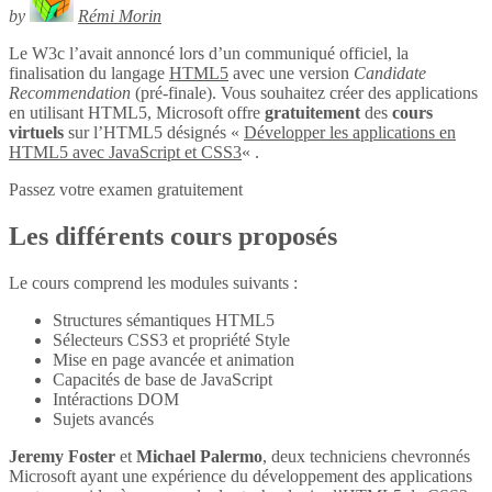
by
Rémi Morin
Le W3c l’avait annoncé lors d’un communiqué officiel, la
finalisation du langage
HTML5
avec une version
Candidate
Recommendation
(pré-finale). Vous souhaitez créer des applications
en utilisant HTML5, Microsoft offre
gratuitement
des
cours
virtuels
sur l’HTML5 désignés «
Développer les applications en
HTML5 avec JavaScript et CSS3
« .
Passez votre examen gratuitement
Les différents cours proposés
Le cours comprend les modules suivants :
Structures sémantiques HTML5
Sélecteurs CSS3 et propriété Style
Mise en page avancée et animation
Capacités de base de JavaScript
Intéractions DOM
Sujets avancés
Jeremy Foster
et
Michael Palermo
, deux techniciens chevronnés
Microsoft ayant une expérience du développement des applications