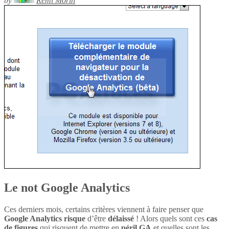
by
Rémi Morin
Le not Google Analytics
Ces derniers mois, certains critères viennent à faire penser que
Google Analytics
risque
d’être
délaissé
! Alors quels sont ces
cas
de figures
qui risquent de mettre en
péril
GA
et quelles sont les