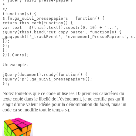
* jQuery suivi presse-papiers

*

*/

(function($) {

$.fn.ga_suivi_pressepapiers = function() {

return this.each(function() {

var text = $(this).text().substr(0, 10) + "...";

jQuery(this).bind('cut copy paste', function(e) {

_gaq.push(['_trackEvent', 'evenement_PressePapiers', e.
});

});

};

})(jQuery);
Un exemple :
jQuery(document).ready(function() {

jQuery("p").ga_suivi_pressepapiers();

});
Notez toutefois que ce code utilise les 10 premiers caractères du
texte copié dans le libellé de l’évènement, je ne certifie pas qu’il
s’agit d’une valeur idéale pour la dénomination du
label
, mais un
code ça se modifie tout le temps :-).