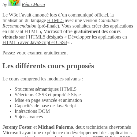
by
Rémi Morin
Le W3c l’avait annoncé lors d’un communiqué officiel, la
finalisation du langage
HTML5
avec une version
Candidate
Recommendation
(pré-finale). Vous souhaitez créer des applications
en utilisant HTML5, Microsoft offre
gratuitement
des
cours
virtuels
sur l’HTML5 désignés «
Développer les applications en
HTML5 avec JavaScript et CSS3
« .
Passez votre examen gratuitement
Les différents cours proposés
Le cours comprend les modules suivants :
Structures sémantiques HTML5
Sélecteurs CSS3 et propriété Style
Mise en page avancée et animation
Capacités de base de JavaScript
Intéractions DOM
Sujets avancés
Jeremy Foster
et
Michael Palermo
, deux techniciens chevronnés
Microsoft ayant une expérience du développement des applications