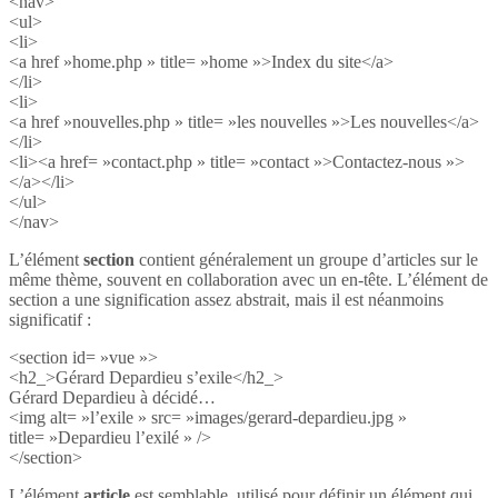
<nav>
<ul>
<li>
<a href »home.php » title= »home »>Index du site</a>
</li>
<li>
<a href »nouvelles.php » title= »les nouvelles »>Les nouvelles</a>
</li>
<li><a href= »contact.php » title= »contact »>Contactez-nous »>
</a></li>
</ul>
</nav>
L’élément
section
contient généralement un groupe d’articles sur le
même thème, souvent en collaboration avec un en-tête. L’élément de
section a une signification assez abstrait, mais il est néanmoins
significatif :
<section id= »vue »>
<h2_>Gérard Depardieu s’exile</h2_>
Gérard Depardieu à décidé…
<img alt= »l’exile » src= »images/gerard-depardieu.jpg »
title= »Depardieu l’exilé » />
</section>
L’élément
article
est semblable, utilisé pour définir un élément qui