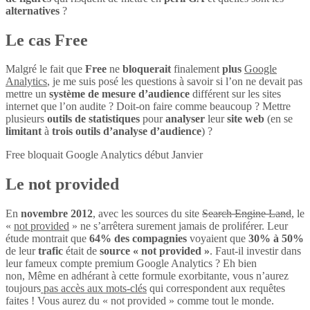
alternatives
?
Le cas Free
Malgré le fait que
Free
ne
bloquerait
finalement
plus
Google
Analytics
, je me suis posé les questions à savoir si l’on ne devait pas
mettre un
système de mesure d’audience
différent sur les sites
internet que l’on audite ? Doit-on faire comme beaucoup ? Mettre
plusieurs
outils de statistiques
pour
analyser
leur
site web
(en se
limitant
à
trois outils d’analyse d’audience
) ?
Free bloquait Google Analytics début Janvier
Le not provided
En
novembre 2012
, avec les sources du site
Search Engine Land
, le
«
not provided
» ne s’arrêtera surement jamais de proliférer. Leur
étude montrait que
64% des compagnies
voyaient que
30% à 50%
de leur
trafic
était de
source « not provided »
. Faut-il investir dans
leur fameux compte premium Google Analytics ? Eh bien
non, Même en adhérant à cette formule exorbitante, vous n’aurez
toujours
pas accès aux mots-clés
qui correspondent aux requêtes
faites ! Vous aurez du « not provided » comme tout le monde.