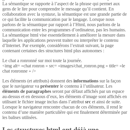
La sémantique se rapporte à l’aspect de la phrase qui permet aux
gens de le lire pour comprendre le message qu’il contient. En
collaboration avec la syntaxe, la sémantique est une grande partie de
ce qui facilite la communication par le langage. Lorsque nous
parlons de la sémantique par rapport à l’Html, nous parlons de la
communication entre les programmes d’ordinateur, pas les humains.
La sémantique html vise essentiellement à améliorer la mesure dans
laquelle les applications peuvent traiter ou interpréter le contenu
d’Internet. Par exemple, considérons l’extrait suivant, la page
contenant certaines des structures html plus autonomes :
Le chat a ronronné sur moi toute la journée.
<img alt= »chat ronron » src= »images/chat_ronron.png » title= »le
chat ronronne » />
Les éléments (et attributs) donnent des
informations
sur la façon
que le navigateur va
présenter
le contenu à l’utilisateur. Les
éléments de paragraphes
seront par défaut affichés par un espace
au-dessus et en dessous d’eux, les éléments d’image sont affichés en
utilisant le fichier image inclus dans l’attribut
src
et ainsi de suite.
Lorsque le navigateur rencontre chacun de ces éléments, il rend le
contenu d’une manière particulière qui est finalement déterminée par
les balises utilisées.
Les structures html ont déjà une