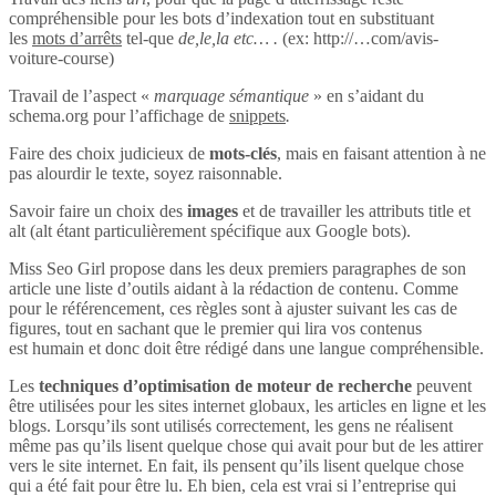
compréhensible pour les bots d’indexation tout en substituant
les
mots d’arrêts
tel-que
de,le,la etc… .
(ex: http://…com/avis-
voiture-course)
Travail de l’aspect «
marquage sémantique
» en s’aidant du
schema.org pour l’affichage de
snippets
.
Faire des choix judicieux de
mots-clés
, mais en faisant attention à ne
pas alourdir le texte, soyez raisonnable.
Savoir faire un choix des
images
et de travailler les attributs title et
alt (alt étant particulièrement spécifique aux Google bots).
Miss Seo Girl propose dans les deux premiers paragraphes de son
article une liste d’outils aidant à la rédaction de contenu. Comme
pour le référencement, ces règles sont à ajuster suivant les cas de
figures, tout en sachant que le premier qui lira vos contenus
est humain et donc doit être rédigé dans une langue compréhensible.
Les
techniques d’optimisation de moteur de recherche
peuvent
être utilisées pour les sites internet globaux, les articles en ligne et les
blogs. Lorsqu’ils sont utilisés correctement, les gens ne réalisent
même pas qu’ils lisent quelque chose qui avait pour but de les attirer
vers le site internet. En fait, ils pensent qu’ils lisent quelque chose
qui a été fait pour être lu. Eh bien, cela est vrai si l’entreprise qui