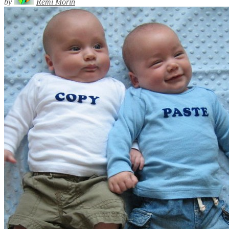
by
Rémi Morin