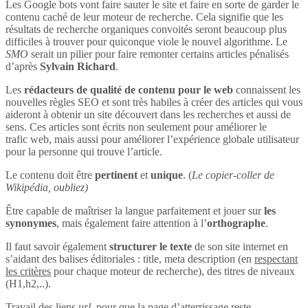
Les Google bots vont faire sauter le site et faire en sorte de garder le
contenu caché de leur moteur de recherche. Cela signifie que les
résultats de recherche organiques convoités seront beaucoup plus
difficiles à trouver pour quiconque viole le nouvel algorithme. Le
SMO
serait un pilier pour faire remonter certains articles pénalisés
d’après
Sylvain Richard
.
Les
rédacteurs de qualité de contenu pour le web
connaissent les
nouvelles règles SEO et sont très habiles à créer des articles qui vous
aideront à obtenir un site découvert dans les recherches et aussi de
sens. Ces articles sont écrits non seulement pour améliorer le
trafic web, mais aussi pour améliorer l’expérience globale utilisateur
pour la personne qui trouve l’article.
Le contenu doit être
pertinent
et
unique
. (
Le copier-coller de
Wikipédia, oubliez)
Être capable de maîtriser la langue parfaitement et jouer sur
les
synonymes
, mais également faire attention à l’
orthographe
.
Il faut savoir également
structurer le texte
de son site internet en
s’aidant des balises éditoriales : title, meta description (en
respectant
les critères
pour chaque moteur de recherche), des titres de niveaux
(H1,h2,..).
Travail des liens
url
, pour que la page d’atterrissage reste