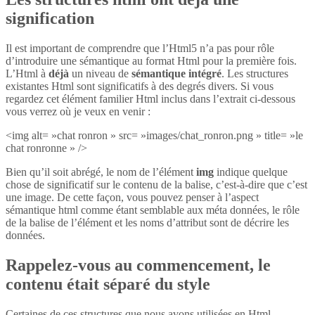
signification
Il est important de comprendre que l’Html5 n’a pas pour rôle
d’introduire une sémantique au format Html pour la première fois.
L’Html à
déjà
un niveau de
sémantique intégré
. Les structures
existantes Html sont significatifs à des degrés divers. Si vous
regardez cet élément familier Html inclus dans l’extrait ci-dessous
vous verrez où je veux en venir :
<img alt= »chat ronron » src= »images/chat_ronron.png » title= »le
chat ronronne » />
Bien qu’il soit abrégé, le nom de l’élément
img
indique quelque
chose de significatif sur le contenu de la balise, c’est-à-dire que c’est
une image. De cette façon, vous pouvez penser à l’aspect
sémantique html comme étant semblable aux méta données, le rôle
de la balise de l’élément et les noms d’attribut sont de décrire les
données.
Rappelez-vous au commencement, le
contenu était séparé du style
Certaines de ces structures que nous avons utilisées en Html