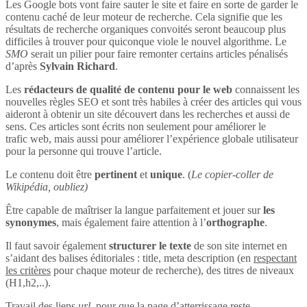
Les Google bots vont faire sauter le site et faire en sorte de garder le
contenu caché de leur moteur de recherche. Cela signifie que les
résultats de recherche organiques convoités seront beaucoup plus
difficiles à trouver pour quiconque viole le nouvel algorithme. Le
SMO
serait un pilier pour faire remonter certains articles pénalisés
d’après
Sylvain Richard
.
Les
rédacteurs de qualité de contenu pour le web
connaissent les
nouvelles règles SEO et sont très habiles à créer des articles qui vous
aideront à obtenir un site découvert dans les recherches et aussi de
sens. Ces articles sont écrits non seulement pour améliorer le
trafic web, mais aussi pour améliorer l’expérience globale utilisateur
pour la personne qui trouve l’article.
Le contenu doit être
pertinent
et
unique
. (
Le copier-coller de
Wikipédia, oubliez)
Être capable de maîtriser la langue parfaitement et jouer sur
les
synonymes
, mais également faire attention à l’
orthographe
.
Il faut savoir également
structurer le texte
de son site internet en
s’aidant des balises éditoriales : title, meta description (en
respectant
les critères
pour chaque moteur de recherche), des titres de niveaux
(H1,h2,..).
Travail des liens
url
, pour que la page d’atterrissage reste