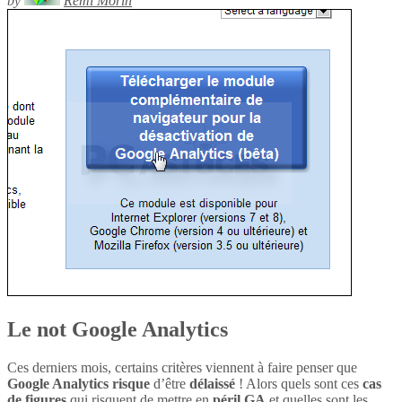
by
Rémi Morin
Le not Google Analytics
Ces derniers mois, certains critères viennent à faire penser que
Google Analytics
risque
d’être
délaissé
! Alors quels sont ces
cas
de figures
qui risquent de mettre en
péril
GA
et quelles sont les