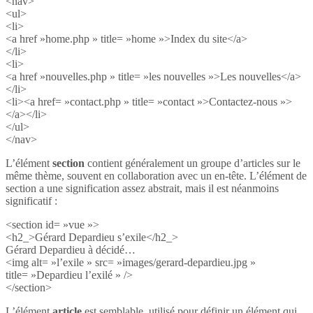
<nav>
<ul>
<li>
<a href »home.php » title= »home »>Index du site</a>
</li>
<li>
<a href »nouvelles.php » title= »les nouvelles »>Les nouvelles</a>
</li>
<li><a href= »contact.php » title= »contact »>Contactez-nous »>
</a></li>
</ul>
</nav>
L’élément
section
contient généralement un groupe d’articles sur le
même thème, souvent en collaboration avec un en-tête. L’élément de
section a une signification assez abstrait, mais il est néanmoins
significatif :
<section id= »vue »>
<h2_>Gérard Depardieu s’exile</h2_>
Gérard Depardieu à décidé…
<img alt= »l’exile » src= »images/gerard-depardieu.jpg »
title= »Depardieu l’exilé » />
</section>
L’élément
article
est semblable, utilisé pour définir un élément qui