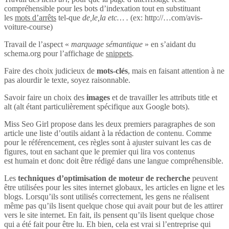
compréhensible pour les bots d’indexation tout en substituant
les
mots d’arrêts
tel-que
de,le,la etc… .
(ex: http://…com/avis-
voiture-course)
Travail de l’aspect «
marquage sémantique
» en s’aidant du
schema.org pour l’affichage de
snippets
.
Faire des choix judicieux de
mots-clés
, mais en faisant attention à ne
pas alourdir le texte, soyez raisonnable.
Savoir faire un choix des
images
et de travailler les attributs title et
alt (alt étant particulièrement spécifique aux Google bots).
Miss Seo Girl propose dans les deux premiers paragraphes de son
article une liste d’outils aidant à la rédaction de contenu. Comme
pour le référencement, ces règles sont à ajuster suivant les cas de
figures, tout en sachant que le premier qui lira vos contenus
est humain et donc doit être rédigé dans une langue compréhensible.
Les
techniques d’optimisation de moteur de recherche
peuvent
être utilisées pour les sites internet globaux, les articles en ligne et les
blogs. Lorsqu’ils sont utilisés correctement, les gens ne réalisent
même pas qu’ils lisent quelque chose qui avait pour but de les attirer
vers le site internet. En fait, ils pensent qu’ils lisent quelque chose
qui a été fait pour être lu. Eh bien, cela est vrai si l’entreprise qui