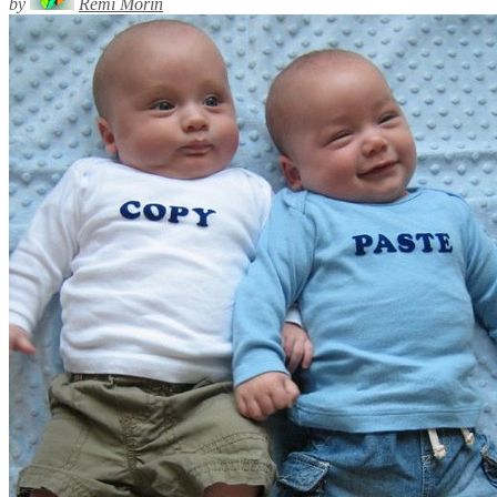
by
Rémi Morin