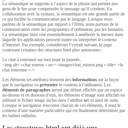
La sémantique se rapporte à l’aspect de la phrase qui permet aux
gens de le lire pour comprendre le message qu’il contient. En
collaboration avec la syntaxe, la sémantique est une grande partie de
ce qui facilite la communication par le langage. Lorsque nous
parlons de la sémantique par rapport à l’Html, nous parlons de la
communication entre les programmes d’ordinateur, pas les humains.
La sémantique html vise essentiellement à améliorer la mesure dans
laquelle les applications peuvent traiter ou interpréter le contenu
d’Internet. Par exemple, considérons l’extrait suivant, la page
contenant certaines des structures html plus autonomes :
Le chat a ronronné sur moi toute la journée.
<img alt= »chat ronron » src= »images/chat_ronron.png » title= »le
chat ronronne » />
Les éléments (et attributs) donnent des
informations
sur la façon
que le navigateur va
présenter
le contenu à l’utilisateur. Les
éléments de paragraphes
seront par défaut affichés par un espace
au-dessus et en dessous d’eux, les éléments d’image sont affichés en
utilisant le fichier image inclus dans l’attribut
src
et ainsi de suite.
Lorsque le navigateur rencontre chacun de ces éléments, il rend le
contenu d’une manière particulière qui est finalement déterminée par
les balises utilisées.
Les structures html ont déjà une