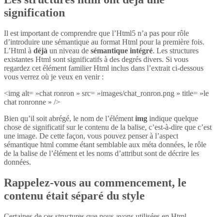
signification
Il est important de comprendre que l’Html5 n’a pas pour rôle
d’introduire une sémantique au format Html pour la première fois.
L’Html à
déjà
un niveau de
sémantique intégré
. Les structures
existantes Html sont significatifs à des degrés divers. Si vous
regardez cet élément familier Html inclus dans l’extrait ci-dessous
vous verrez où je veux en venir :
<img alt= »chat ronron » src= »images/chat_ronron.png » title= »le
chat ronronne » />
Bien qu’il soit abrégé, le nom de l’élément
img
indique quelque
chose de significatif sur le contenu de la balise, c’est-à-dire que c’est
une image. De cette façon, vous pouvez penser à l’aspect
sémantique html comme étant semblable aux méta données, le rôle
de la balise de l’élément et les noms d’attribut sont de décrire les
données.
Rappelez-vous au commencement, le
contenu était séparé du style
Certaines de ces structures que nous avons utilisées en Html