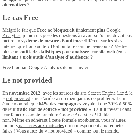
alternatives
?
Le cas Free
Malgré le fait que
Free
ne
bloquerait
finalement
plus
Google
Analytics
, je me suis posé les questions à savoir si l’on ne devait pas
mettre un
système de mesure d’audience
différent sur les sites
internet que l’on audite ? Doit-on faire comme beaucoup ? Mettre
plusieurs
outils de statistiques
pour
analyser
leur
site web
(en se
limitant
à
trois outils d’analyse d’audience
) ?
Free bloquait Google Analytics début Janvier
Le not provided
En
novembre 2012
, avec les sources du site
Search Engine Land
, le
«
not provided
» ne s’arrêtera surement jamais de proliférer. Leur
étude montrait que
64% des compagnies
voyaient que
30% à 50%
de leur
trafic
était de
source « not provided »
. Faut-il investir dans
leur fameux compte premium Google Analytics ? Eh bien
non, Même en adhérant à cette formule exorbitante, vous n’aurez
toujours
pas accès aux mots-clés
qui correspondent aux requêtes
faites ! Vous aurez du « not provided » comme tout le monde.