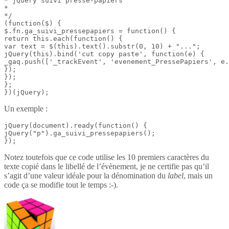
* jQuery suivi presse-papiers

*

*/

(function($) {

$.fn.ga_suivi_pressepapiers = function() {

return this.each(function() {

var text = $(this).text().substr(0, 10) + "...";

jQuery(this).bind('cut copy paste', function(e) {

_gaq.push(['_trackEvent', 'evenement_PressePapiers', e.
});

});

};

})(jQuery);
Un exemple :
jQuery(document).ready(function() {

jQuery("p").ga_suivi_pressepapiers();

});
Notez toutefois que ce code utilise les 10 premiers caractères du
texte copié dans le libellé de l’évènement, je ne certifie pas qu’il
s’agit d’une valeur idéale pour la dénomination du
label
, mais un
code ça se modifie tout le temps :-).