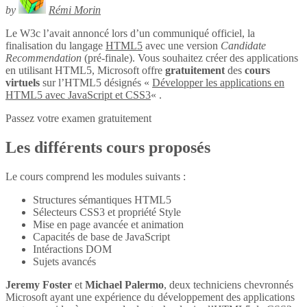
by
Rémi Morin
Le W3c l’avait annoncé lors d’un communiqué officiel, la
finalisation du langage
HTML5
avec une version
Candidate
Recommendation
(pré-finale). Vous souhaitez créer des applications
en utilisant HTML5, Microsoft offre
gratuitement
des
cours
virtuels
sur l’HTML5 désignés «
Développer les applications en
HTML5 avec JavaScript et CSS3
« .
Passez votre examen gratuitement
Les différents cours proposés
Le cours comprend les modules suivants :
Structures sémantiques HTML5
Sélecteurs CSS3 et propriété Style
Mise en page avancée et animation
Capacités de base de JavaScript
Intéractions DOM
Sujets avancés
Jeremy Foster
et
Michael Palermo
, deux techniciens chevronnés
Microsoft ayant une expérience du développement des applications