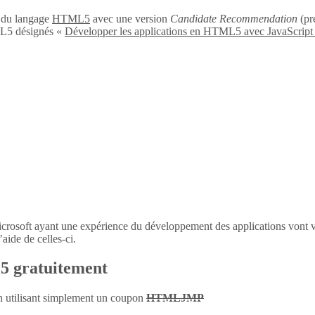
n du langage
HTML5
avec une version
Candidate Recommendation
(pré
L5 désignés «
Développer les applications en HTML5 avec JavaScript
icrosoft ayant une expérience du développement des applications vont 
aide de celles-ci.
l5 gratuitement
en utilisant simplement un coupon
HTMLJMP