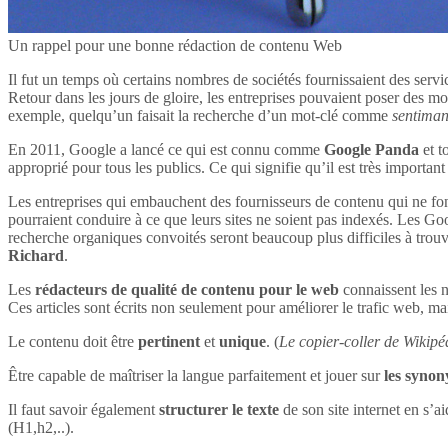
Un rappel pour une bonne rédaction de contenu Web
Il fut un temps où certains nombres de sociétés fournissaient des servi
Retour dans les jours de gloire, les entreprises pouvaient poser des mot
exemple, quelqu’un faisait la recherche d’un mot-clé comme
sentima
En 2011, Google a lancé ce qui est connu comme
Google Panda
et t
approprié pour tous les publics. Ce qui signifie qu’il est très impor
Les entreprises qui embauchent des fournisseurs de contenu qui ne font
pourraient conduire à ce que leurs sites ne soient pas indexés. Les Goog
recherche organiques convoités seront beaucoup plus difficiles à tro
Richard
.
Les
rédacteurs de qualité de contenu pour le web
connaissent les n
Ces articles sont écrits non seulement pour améliorer le trafic web, mai
Le contenu doit être
pertinent
et
unique
. (
Le copier-coller de Wikipéd
Être capable de maîtriser la langue parfaitement et jouer sur
les syno
Il faut savoir également
structurer le texte
de son site internet en s’ai
(H1,h2,..).