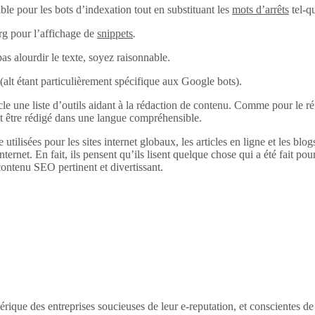
ble pour les bots d’indexation tout en substituant les
mots d’arrêts
tel-q
rg pour l’affichage de
snippets
.
pas alourdir le texte, soyez raisonnable.
alt (alt étant particulièrement spécifique aux Google bots).
 une liste d’outils aidant à la rédaction de contenu. Comme pour le réfé
it être rédigé dans une langue compréhensible.
 utilisées pour les sites internet globaux, les articles en ligne et les bl
internet. En fait, ils pensent qu’ils lisent quelque chose qui a été fait pour
ontenu SEO pertinent et divertissant.
érique des entreprises soucieuses de leur e-reputation, et conscientes d