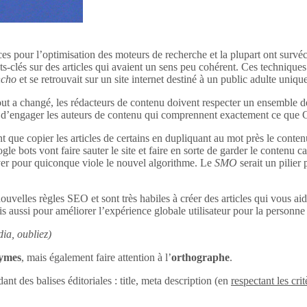
ces pour l’optimisation des moteurs de recherche et la plupart ont survéc
s-clés sur des articles qui avaient un sens peu cohérent. Ces techniques 
ncho
et se retrouvait sur un site internet destiné à un public adulte uniq
out a changé, les rédacteurs de contenu doivent respecter un ensemble d
tant d’engager les auteurs de contenu qui comprennent exactement ce que
 que copier les articles de certains en dupliquant au mot près le conten
le bots vont faire sauter le site et faire en sorte de garder le contenu c
uver pour quiconque viole le nouvel algorithme. Le
SMO
serait un pilier
ouvelles règles SEO et sont très habiles à créer des articles qui vous aid
s aussi pour améliorer l’expérience globale utilisateur pour la personne q
ia, oubliez)
nymes
, mais également faire attention à l’
orthographe
.
dant des balises éditoriales : title, meta description (en
respectant les crit