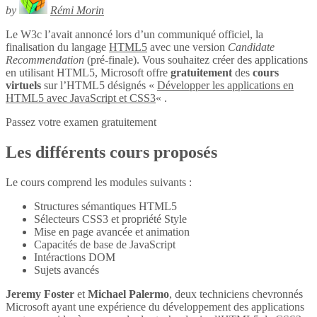
by
Rémi Morin
Le W3c l’avait annoncé lors d’un communiqué officiel, la
finalisation du langage
HTML5
avec une version
Candidate
Recommendation
(pré-finale). Vous souhaitez créer des applications
en utilisant HTML5, Microsoft offre
gratuitement
des
cours
virtuels
sur l’HTML5 désignés «
Développer les applications en
HTML5 avec JavaScript et CSS3
« .
Passez votre examen gratuitement
Les différents cours proposés
Le cours comprend les modules suivants :
Structures sémantiques HTML5
Sélecteurs CSS3 et propriété Style
Mise en page avancée et animation
Capacités de base de JavaScript
Intéractions DOM
Sujets avancés
Jeremy Foster
et
Michael Palermo
, deux techniciens chevronnés
Microsoft ayant une expérience du développement des applications