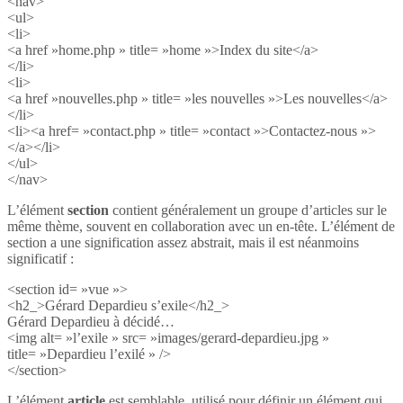
<nav>
<ul>
<li>
<a href »home.php » title= »home »>Index du site</a>
</li>
<li>
<a href »nouvelles.php » title= »les nouvelles »>Les nouvelles</a>
</li>
<li><a href= »contact.php » title= »contact »>Contactez-nous »>
</a></li>
</ul>
</nav>
L’élément
section
contient généralement un groupe d’articles sur le
même thème, souvent en collaboration avec un en-tête. L’élément de
section a une signification assez abstrait, mais il est néanmoins
significatif :
<section id= »vue »>
<h2_>Gérard Depardieu s’exile</h2_>
Gérard Depardieu à décidé…
<img alt= »l’exile » src= »images/gerard-depardieu.jpg »
title= »Depardieu l’exilé » />
</section>
L’élément
article
est semblable, utilisé pour définir un élément qui