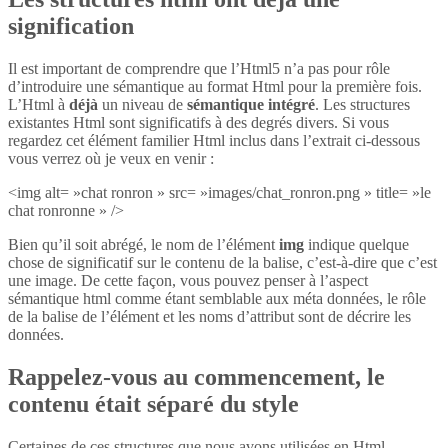
signification
Il est important de comprendre que l’Html5 n’a pas pour rôle
d’introduire une sémantique au format Html pour la première fois.
L’Html à
déjà
un niveau de
sémantique intégré
. Les structures
existantes Html sont significatifs à des degrés divers. Si vous
regardez cet élément familier Html inclus dans l’extrait ci-dessous
vous verrez où je veux en venir :
<img alt= »chat ronron » src= »images/chat_ronron.png » title= »le
chat ronronne » />
Bien qu’il soit abrégé, le nom de l’élément
img
indique quelque
chose de significatif sur le contenu de la balise, c’est-à-dire que c’est
une image. De cette façon, vous pouvez penser à l’aspect
sémantique html comme étant semblable aux méta données, le rôle
de la balise de l’élément et les noms d’attribut sont de décrire les
données.
Rappelez-vous au commencement, le
contenu était séparé du style
Certaines de ces structures que nous avons utilisées en Html