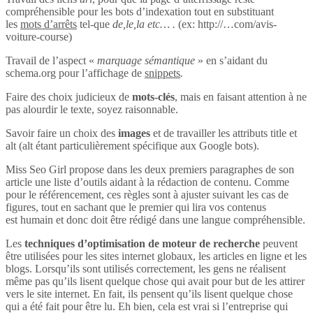
compréhensible pour les bots d’indexation tout en substituant
les
mots d’arrêts
tel-que
de,le,la etc… .
(ex: http://…com/avis-
voiture-course)
Travail de l’aspect «
marquage sémantique
» en s’aidant du
schema.org pour l’affichage de
snippets
.
Faire des choix judicieux de
mots-clés
, mais en faisant attention à ne
pas alourdir le texte, soyez raisonnable.
Savoir faire un choix des
images
et de travailler les attributs title et
alt (alt étant particulièrement spécifique aux Google bots).
Miss Seo Girl propose dans les deux premiers paragraphes de son
article une liste d’outils aidant à la rédaction de contenu. Comme
pour le référencement, ces règles sont à ajuster suivant les cas de
figures, tout en sachant que le premier qui lira vos contenus
est humain et donc doit être rédigé dans une langue compréhensible.
Les
techniques d’optimisation de moteur de recherche
peuvent
être utilisées pour les sites internet globaux, les articles en ligne et les
blogs. Lorsqu’ils sont utilisés correctement, les gens ne réalisent
même pas qu’ils lisent quelque chose qui avait pour but de les attirer
vers le site internet. En fait, ils pensent qu’ils lisent quelque chose
qui a été fait pour être lu. Eh bien, cela est vrai si l’entreprise qui