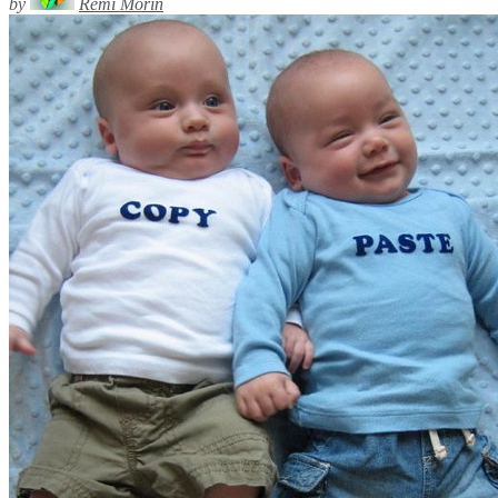
by
Rémi Morin