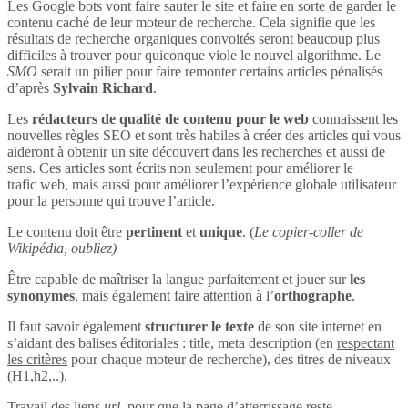
Les Google bots vont faire sauter le site et faire en sorte de garder le
contenu caché de leur moteur de recherche. Cela signifie que les
résultats de recherche organiques convoités seront beaucoup plus
difficiles à trouver pour quiconque viole le nouvel algorithme. Le
SMO
serait un pilier pour faire remonter certains articles pénalisés
d’après
Sylvain Richard
.
Les
rédacteurs de qualité de contenu pour le web
connaissent les
nouvelles règles SEO et sont très habiles à créer des articles qui vous
aideront à obtenir un site découvert dans les recherches et aussi de
sens. Ces articles sont écrits non seulement pour améliorer le
trafic web, mais aussi pour améliorer l’expérience globale utilisateur
pour la personne qui trouve l’article.
Le contenu doit être
pertinent
et
unique
. (
Le copier-coller de
Wikipédia, oubliez)
Être capable de maîtriser la langue parfaitement et jouer sur
les
synonymes
, mais également faire attention à l’
orthographe
.
Il faut savoir également
structurer le texte
de son site internet en
s’aidant des balises éditoriales : title, meta description (en
respectant
les critères
pour chaque moteur de recherche), des titres de niveaux
(H1,h2,..).
Travail des liens
url
, pour que la page d’atterrissage reste