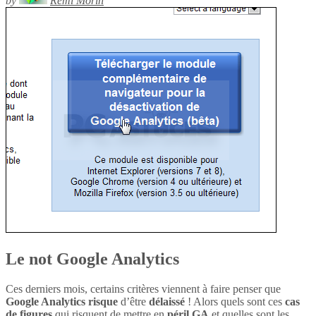
by
Rémi Morin
Le not Google Analytics
Ces derniers mois, certains critères viennent à faire penser que
Google Analytics
risque
d’être
délaissé
! Alors quels sont ces
cas
de figures
qui risquent de mettre en
péril
GA
et quelles sont les