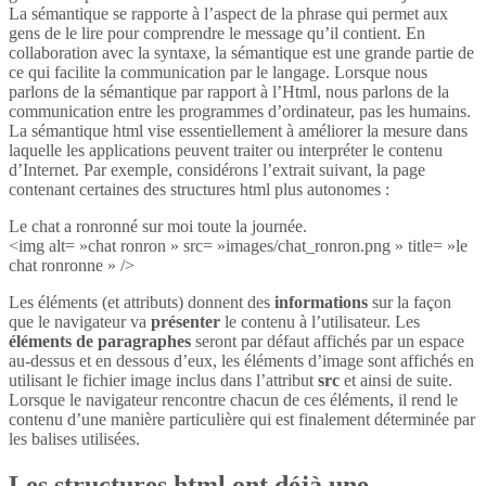
La sémantique se rapporte à l’aspect de la phrase qui permet aux
gens de le lire pour comprendre le message qu’il contient. En
collaboration avec la syntaxe, la sémantique est une grande partie de
ce qui facilite la communication par le langage. Lorsque nous
parlons de la sémantique par rapport à l’Html, nous parlons de la
communication entre les programmes d’ordinateur, pas les humains.
La sémantique html vise essentiellement à améliorer la mesure dans
laquelle les applications peuvent traiter ou interpréter le contenu
d’Internet. Par exemple, considérons l’extrait suivant, la page
contenant certaines des structures html plus autonomes :
Le chat a ronronné sur moi toute la journée.
<img alt= »chat ronron » src= »images/chat_ronron.png » title= »le
chat ronronne » />
Les éléments (et attributs) donnent des
informations
sur la façon
que le navigateur va
présenter
le contenu à l’utilisateur. Les
éléments de paragraphes
seront par défaut affichés par un espace
au-dessus et en dessous d’eux, les éléments d’image sont affichés en
utilisant le fichier image inclus dans l’attribut
src
et ainsi de suite.
Lorsque le navigateur rencontre chacun de ces éléments, il rend le
contenu d’une manière particulière qui est finalement déterminée par
les balises utilisées.
Les structures html ont déjà une