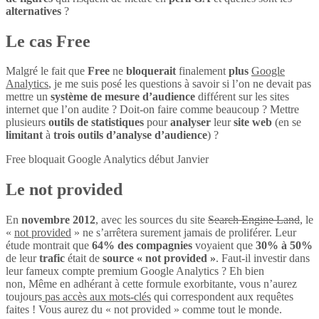
alternatives
?
Le cas Free
Malgré le fait que
Free
ne
bloquerait
finalement
plus
Google
Analytics
, je me suis posé les questions à savoir si l’on ne devait pas
mettre un
système de mesure d’audience
différent sur les sites
internet que l’on audite ? Doit-on faire comme beaucoup ? Mettre
plusieurs
outils de statistiques
pour
analyser
leur
site web
(en se
limitant
à
trois outils d’analyse d’audience
) ?
Free bloquait Google Analytics début Janvier
Le not provided
En
novembre 2012
, avec les sources du site
Search Engine Land
, le
«
not provided
» ne s’arrêtera surement jamais de proliférer. Leur
étude montrait que
64% des compagnies
voyaient que
30% à 50%
de leur
trafic
était de
source « not provided »
. Faut-il investir dans
leur fameux compte premium Google Analytics ? Eh bien
non, Même en adhérant à cette formule exorbitante, vous n’aurez
toujours
pas accès aux mots-clés
qui correspondent aux requêtes
faites ! Vous aurez du « not provided » comme tout le monde.