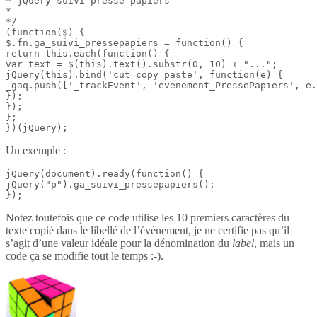
* jQuery suivi presse-papiers

*

*/

(function($) {

$.fn.ga_suivi_pressepapiers = function() {

return this.each(function() {

var text = $(this).text().substr(0, 10) + "...";

jQuery(this).bind('cut copy paste', function(e) {

_gaq.push(['_trackEvent', 'evenement_PressePapiers', e.
});

});

};

})(jQuery);
Un exemple :
jQuery(document).ready(function() {

jQuery("p").ga_suivi_pressepapiers();

});
Notez toutefois que ce code utilise les 10 premiers caractères du
texte copié dans le libellé de l’évènement, je ne certifie pas qu’il
s’agit d’une valeur idéale pour la dénomination du
label
, mais un
code ça se modifie tout le temps :-).