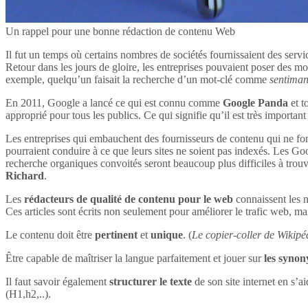
Un rappel pour une bonne rédaction de contenu Web
Il fut un temps où certains nombres de sociétés fournissaient des servi
Retour dans les jours de gloire, les entreprises pouvaient poser des mot
exemple, quelqu’un faisait la recherche d’un mot-clé comme
sentima
En 2011, Google a lancé ce qui est connu comme
Google Panda
et t
approprié pour tous les publics. Ce qui signifie qu’il est très impor
Les entreprises qui embauchent des fournisseurs de contenu qui ne font
pourraient conduire à ce que leurs sites ne soient pas indexés. Les Goog
recherche organiques convoités seront beaucoup plus difficiles à tro
Richard
.
Les
rédacteurs de qualité de contenu pour le web
connaissent les n
Ces articles sont écrits non seulement pour améliorer le trafic web, mai
Le contenu doit être
pertinent
et
unique
. (
Le copier-coller de Wikipéd
Être capable de maîtriser la langue parfaitement et jouer sur
les syno
Il faut savoir également
structurer le texte
de son site internet en s’ai
(H1,h2,..).