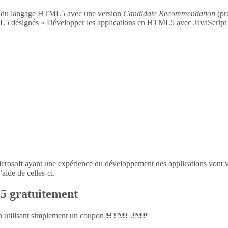
n du langage
HTML5
avec une version
Candidate Recommendation
(pré
L5 désignés «
Développer les applications en HTML5 avec JavaScript
icrosoft ayant une expérience du développement des applications vont 
aide de celles-ci.
l5 gratuitement
en utilisant simplement un coupon
HTMLJMP