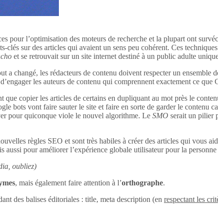
ces pour l’optimisation des moteurs de recherche et la plupart ont survéc
s-clés sur des articles qui avaient un sens peu cohérent. Ces techniques 
ncho
et se retrouvait sur un site internet destiné à un public adulte uniq
out a changé, les rédacteurs de contenu doivent respecter un ensemble d
tant d’engager les auteurs de contenu qui comprennent exactement ce que
 que copier les articles de certains en dupliquant au mot près le conten
le bots vont faire sauter le site et faire en sorte de garder le contenu c
uver pour quiconque viole le nouvel algorithme. Le
SMO
serait un pilier
ouvelles règles SEO et sont très habiles à créer des articles qui vous aid
s aussi pour améliorer l’expérience globale utilisateur pour la personne q
ia, oubliez)
nymes
, mais également faire attention à l’
orthographe
.
dant des balises éditoriales : title, meta description (en
respectant les crit