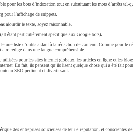
ble pour les bots d’indexation tout en substituant les
mots d’arrêts
tel-q
rg pour l’affichage de
snippets
.
pas alourdir le texte, soyez raisonnable.
alt (alt étant particulièrement spécifique aux Google bots).
 une liste d’outils aidant à la rédaction de contenu. Comme pour le réfé
it être rédigé dans une langue compréhensible.
 utilisées pour les sites internet globaux, les articles en ligne et les bl
internet. En fait, ils pensent qu’ils lisent quelque chose qui a été fait pour
ontenu SEO pertinent et divertissant.
érique des entreprises soucieuses de leur e-reputation, et conscientes d