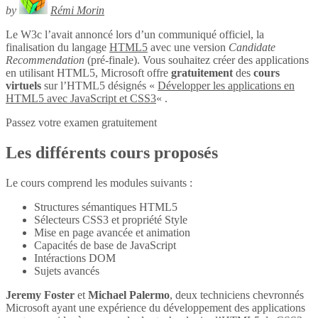
by
Rémi Morin
Le W3c l’avait annoncé lors d’un communiqué officiel, la
finalisation du langage
HTML5
avec une version
Candidate
Recommendation
(pré-finale). Vous souhaitez créer des applications
en utilisant HTML5, Microsoft offre
gratuitement
des
cours
virtuels
sur l’HTML5 désignés «
Développer les applications en
HTML5 avec JavaScript et CSS3
« .
Passez votre examen gratuitement
Les différents cours proposés
Le cours comprend les modules suivants :
Structures sémantiques HTML5
Sélecteurs CSS3 et propriété Style
Mise en page avancée et animation
Capacités de base de JavaScript
Intéractions DOM
Sujets avancés
Jeremy Foster
et
Michael Palermo
, deux techniciens chevronnés
Microsoft ayant une expérience du développement des applications