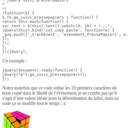
* jQuery suivi presse-papiers

*

*/

(function($) {

$.fn.ga_suivi_pressepapiers = function() {

return this.each(function() {

var text = $(this).text().substr(0, 10) + "...";

jQuery(this).bind('cut copy paste', function(e) {

_gaq.push(['_trackEvent', 'evenement_PressePapiers', e.
});

});

};

})(jQuery);
Un exemple :
jQuery(document).ready(function() {

jQuery("p").ga_suivi_pressepapiers();

});
Notez toutefois que ce code utilise les 10 premiers caractères du
texte copié dans le libellé de l’évènement, je ne certifie pas qu’il
s’agit d’une valeur idéale pour la dénomination du
label
, mais un
code ça se modifie tout le temps :-).