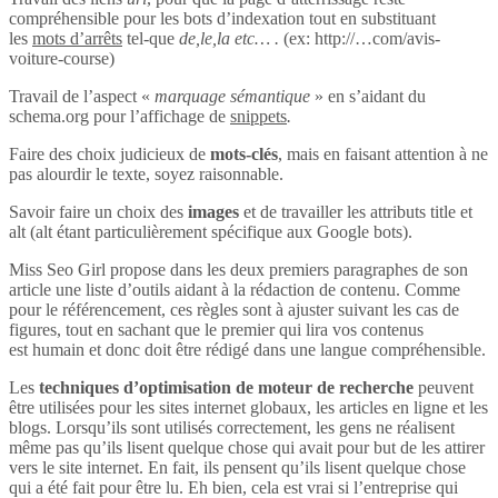
compréhensible pour les bots d’indexation tout en substituant
les
mots d’arrêts
tel-que
de,le,la etc… .
(ex: http://…com/avis-
voiture-course)
Travail de l’aspect «
marquage sémantique
» en s’aidant du
schema.org pour l’affichage de
snippets
.
Faire des choix judicieux de
mots-clés
, mais en faisant attention à ne
pas alourdir le texte, soyez raisonnable.
Savoir faire un choix des
images
et de travailler les attributs title et
alt (alt étant particulièrement spécifique aux Google bots).
Miss Seo Girl propose dans les deux premiers paragraphes de son
article une liste d’outils aidant à la rédaction de contenu. Comme
pour le référencement, ces règles sont à ajuster suivant les cas de
figures, tout en sachant que le premier qui lira vos contenus
est humain et donc doit être rédigé dans une langue compréhensible.
Les
techniques d’optimisation de moteur de recherche
peuvent
être utilisées pour les sites internet globaux, les articles en ligne et les
blogs. Lorsqu’ils sont utilisés correctement, les gens ne réalisent
même pas qu’ils lisent quelque chose qui avait pour but de les attirer
vers le site internet. En fait, ils pensent qu’ils lisent quelque chose
qui a été fait pour être lu. Eh bien, cela est vrai si l’entreprise qui