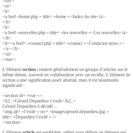
<nav>
<ul>
<li>
<a href »home.php » title= »home »>Index du site</a>
</li>
<li>
<a href »nouvelles.php » title= »les nouvelles »>Les nouvelles</a>
</li>
<li><a href= »contact.php » title= »contact »>Contactez-nous »>
</a></li>
</ul>
</nav>
L’élément
section
contient généralement un groupe d’articles sur le
même thème, souvent en collaboration avec un en-tête. L’élément de
section a une signification assez abstrait, mais il est néanmoins
significatif :
<section id= »vue »>
<h2_>Gérard Depardieu s’exile</h2_>
Gérard Depardieu à décidé…
<img alt= »l’exile » src= »images/gerard-depardieu.jpg »
title= »Depardieu l’exilé » />
</section>
L’élément
article
est semblable, utilisé pour définir un élément qui