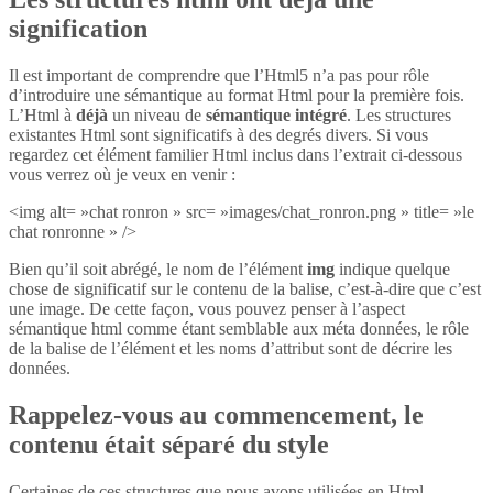
signification
Il est important de comprendre que l’Html5 n’a pas pour rôle
d’introduire une sémantique au format Html pour la première fois.
L’Html à
déjà
un niveau de
sémantique intégré
. Les structures
existantes Html sont significatifs à des degrés divers. Si vous
regardez cet élément familier Html inclus dans l’extrait ci-dessous
vous verrez où je veux en venir :
<img alt= »chat ronron » src= »images/chat_ronron.png » title= »le
chat ronronne » />
Bien qu’il soit abrégé, le nom de l’élément
img
indique quelque
chose de significatif sur le contenu de la balise, c’est-à-dire que c’est
une image. De cette façon, vous pouvez penser à l’aspect
sémantique html comme étant semblable aux méta données, le rôle
de la balise de l’élément et les noms d’attribut sont de décrire les
données.
Rappelez-vous au commencement, le
contenu était séparé du style
Certaines de ces structures que nous avons utilisées en Html