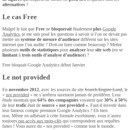
alternatives
?
Le cas Free
Malgré le fait que
Free
ne
bloquerait
finalement
plus
Google
Analytics
, je me suis posé les questions à savoir si l’on ne devait pas
mettre un
système de mesure d’audience
différent sur les sites
internet que l’on audite ? Doit-on faire comme beaucoup ? Mettre
plusieurs
outils de statistiques
pour
analyser
leur
site web
(en se
limitant
à
trois outils d’analyse d’audience
) ?
Free bloquait Google Analytics début Janvier
Le not provided
En
novembre 2012
, avec les sources du site
Search Engine Land
, le
«
not provided
» ne s’arrêtera surement jamais de proliférer. Leur
étude montrait que
64% des compagnies
voyaient que
30% à 50%
de leur
trafic
était de
source « not provided »
. Faut-il investir dans
leur fameux compte premium Google Analytics ? Eh bien
non, Même en adhérant à cette formule exorbitante, vous n’aurez
toujours
pas accès aux mots-clés
qui correspondent aux requêtes
faites ! Vous aurez du « not provided » comme tout le monde.