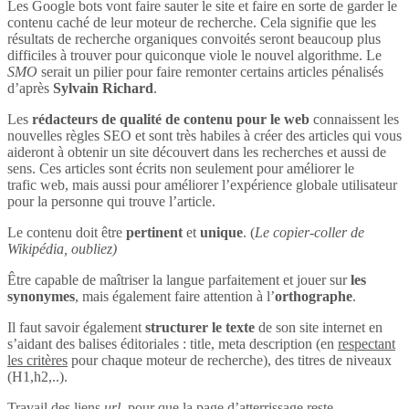
Les Google bots vont faire sauter le site et faire en sorte de garder le
contenu caché de leur moteur de recherche. Cela signifie que les
résultats de recherche organiques convoités seront beaucoup plus
difficiles à trouver pour quiconque viole le nouvel algorithme. Le
SMO
serait un pilier pour faire remonter certains articles pénalisés
d’après
Sylvain Richard
.
Les
rédacteurs de qualité de contenu pour le web
connaissent les
nouvelles règles SEO et sont très habiles à créer des articles qui vous
aideront à obtenir un site découvert dans les recherches et aussi de
sens. Ces articles sont écrits non seulement pour améliorer le
trafic web, mais aussi pour améliorer l’expérience globale utilisateur
pour la personne qui trouve l’article.
Le contenu doit être
pertinent
et
unique
. (
Le copier-coller de
Wikipédia, oubliez)
Être capable de maîtriser la langue parfaitement et jouer sur
les
synonymes
, mais également faire attention à l’
orthographe
.
Il faut savoir également
structurer le texte
de son site internet en
s’aidant des balises éditoriales : title, meta description (en
respectant
les critères
pour chaque moteur de recherche), des titres de niveaux
(H1,h2,..).
Travail des liens
url
, pour que la page d’atterrissage reste