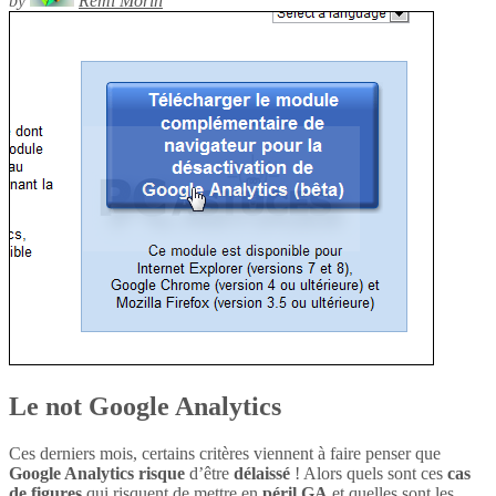
by
Rémi Morin
Le not Google Analytics
Ces derniers mois, certains critères viennent à faire penser que
Google Analytics
risque
d’être
délaissé
! Alors quels sont ces
cas
de figures
qui risquent de mettre en
péril
GA
et quelles sont les