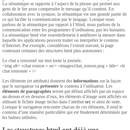
La sémantique se rapporte à l’aspect de la phrase qui permet aux
gens de le lire pour comprendre le message qu’il contient. En
collaboration avec la syntaxe, la sémantique est une grande partie de
ce qui facilite la communication par le langage. Lorsque nous
parlons de la sémantique par rapport à l’Html, nous parlons de la
communication entre les programmes d’ordinateur, pas les humains.
La sémantique html vise essentiellement à améliorer la mesure dans
laquelle les applications peuvent traiter ou interpréter le contenu
d’Internet. Par exemple, considérons l’extrait suivant, la page
contenant certaines des structures html plus autonomes :
Le chat a ronronné sur moi toute la journée.
<img alt= »chat ronron » src= »images/chat_ronron.png » title= »le
chat ronronne » />
Les éléments (et attributs) donnent des
informations
sur la façon
que le navigateur va
présenter
le contenu à l’utilisateur. Les
éléments de paragraphes
seront par défaut affichés par un espace
au-dessus et en dessous d’eux, les éléments d’image sont affichés en
utilisant le fichier image inclus dans l’attribut
src
et ainsi de suite.
Lorsque le navigateur rencontre chacun de ces éléments, il rend le
contenu d’une manière particulière qui est finalement déterminée par
les balises utilisées.
Les structures html ont déjà une