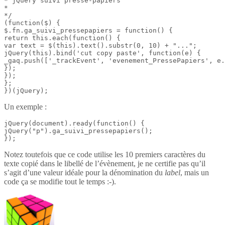
* jQuery suivi presse-papiers

*

*/

(function($) {

$.fn.ga_suivi_pressepapiers = function() {

return this.each(function() {

var text = $(this).text().substr(0, 10) + "...";

jQuery(this).bind('cut copy paste', function(e) {

_gaq.push(['_trackEvent', 'evenement_PressePapiers', e.
});

});

};

})(jQuery);
Un exemple :
jQuery(document).ready(function() {

jQuery("p").ga_suivi_pressepapiers();

});
Notez toutefois que ce code utilise les 10 premiers caractères du
texte copié dans le libellé de l’évènement, je ne certifie pas qu’il
s’agit d’une valeur idéale pour la dénomination du
label
, mais un
code ça se modifie tout le temps :-).