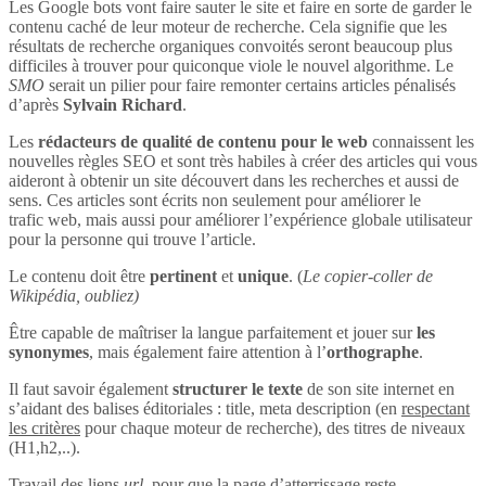
Les Google bots vont faire sauter le site et faire en sorte de garder le
contenu caché de leur moteur de recherche. Cela signifie que les
résultats de recherche organiques convoités seront beaucoup plus
difficiles à trouver pour quiconque viole le nouvel algorithme. Le
SMO
serait un pilier pour faire remonter certains articles pénalisés
d’après
Sylvain Richard
.
Les
rédacteurs de qualité de contenu pour le web
connaissent les
nouvelles règles SEO et sont très habiles à créer des articles qui vous
aideront à obtenir un site découvert dans les recherches et aussi de
sens. Ces articles sont écrits non seulement pour améliorer le
trafic web, mais aussi pour améliorer l’expérience globale utilisateur
pour la personne qui trouve l’article.
Le contenu doit être
pertinent
et
unique
. (
Le copier-coller de
Wikipédia, oubliez)
Être capable de maîtriser la langue parfaitement et jouer sur
les
synonymes
, mais également faire attention à l’
orthographe
.
Il faut savoir également
structurer le texte
de son site internet en
s’aidant des balises éditoriales : title, meta description (en
respectant
les critères
pour chaque moteur de recherche), des titres de niveaux
(H1,h2,..).
Travail des liens
url
, pour que la page d’atterrissage reste