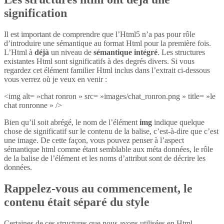
signification
Il est important de comprendre que l’Html5 n’a pas pour rôle
d’introduire une sémantique au format Html pour la première fois.
L’Html à
déjà
un niveau de
sémantique intégré
. Les structures
existantes Html sont significatifs à des degrés divers. Si vous
regardez cet élément familier Html inclus dans l’extrait ci-dessous
vous verrez où je veux en venir :
<img alt= »chat ronron » src= »images/chat_ronron.png » title= »le
chat ronronne » />
Bien qu’il soit abrégé, le nom de l’élément
img
indique quelque
chose de significatif sur le contenu de la balise, c’est-à-dire que c’est
une image. De cette façon, vous pouvez penser à l’aspect
sémantique html comme étant semblable aux méta données, le rôle
de la balise de l’élément et les noms d’attribut sont de décrire les
données.
Rappelez-vous au commencement, le
contenu était séparé du style
Certaines de ces structures que nous avons utilisées en Html