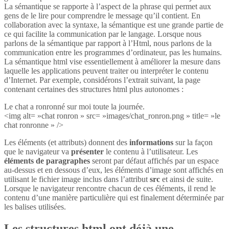
La sémantique se rapporte à l’aspect de la phrase qui permet aux
gens de le lire pour comprendre le message qu’il contient. En
collaboration avec la syntaxe, la sémantique est une grande partie de
ce qui facilite la communication par le langage. Lorsque nous
parlons de la sémantique par rapport à l’Html, nous parlons de la
communication entre les programmes d’ordinateur, pas les humains.
La sémantique html vise essentiellement à améliorer la mesure dans
laquelle les applications peuvent traiter ou interpréter le contenu
d’Internet. Par exemple, considérons l’extrait suivant, la page
contenant certaines des structures html plus autonomes :
Le chat a ronronné sur moi toute la journée.
<img alt= »chat ronron » src= »images/chat_ronron.png » title= »le
chat ronronne » />
Les éléments (et attributs) donnent des
informations
sur la façon
que le navigateur va
présenter
le contenu à l’utilisateur. Les
éléments de paragraphes
seront par défaut affichés par un espace
au-dessus et en dessous d’eux, les éléments d’image sont affichés en
utilisant le fichier image inclus dans l’attribut
src
et ainsi de suite.
Lorsque le navigateur rencontre chacun de ces éléments, il rend le
contenu d’une manière particulière qui est finalement déterminée par
les balises utilisées.
Les structures html ont déjà une