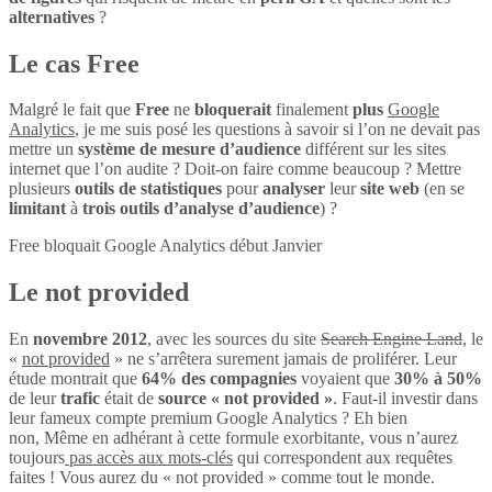
alternatives
?
Le cas Free
Malgré le fait que
Free
ne
bloquerait
finalement
plus
Google
Analytics
, je me suis posé les questions à savoir si l’on ne devait pas
mettre un
système de mesure d’audience
différent sur les sites
internet que l’on audite ? Doit-on faire comme beaucoup ? Mettre
plusieurs
outils de statistiques
pour
analyser
leur
site web
(en se
limitant
à
trois outils d’analyse d’audience
) ?
Free bloquait Google Analytics début Janvier
Le not provided
En
novembre 2012
, avec les sources du site
Search Engine Land
, le
«
not provided
» ne s’arrêtera surement jamais de proliférer. Leur
étude montrait que
64% des compagnies
voyaient que
30% à 50%
de leur
trafic
était de
source « not provided »
. Faut-il investir dans
leur fameux compte premium Google Analytics ? Eh bien
non, Même en adhérant à cette formule exorbitante, vous n’aurez
toujours
pas accès aux mots-clés
qui correspondent aux requêtes
faites ! Vous aurez du « not provided » comme tout le monde.