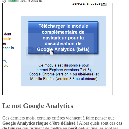
by
Rémi Morin
Le not Google Analytics
Ces derniers mois, certains critères viennent à faire penser que
Google Analytics
risque
d’être
délaissé
! Alors quels sont ces
cas
de figures
qui risquent de mettre en
péril
GA
et quelles sont les