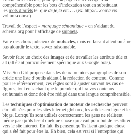
compréhensible pour les bots d’indexation tout en substituant
les
mots d’arrêts
tel-que
de,le,la etc… .
(ex: http://…com/avis-
voiture-course)
Travail de l’aspect «
marquage sémantique
» en s’aidant du
schema.org pour l’affichage de
snippets
.
Faire des choix judicieux de
mots-clés
, mais en faisant attention à ne
pas alourdir le texte, soyez raisonnable.
Savoir faire un choix des
images
et de travailler les attributs title et
alt (alt étant particulièrement spécifique aux Google bots).
Miss Seo Girl propose dans les deux premiers paragraphes de son
article une liste d’outils aidant à la rédaction de contenu. Comme
pour le référencement, ces règles sont à ajuster suivant les cas de
figures, tout en sachant que le premier qui lira vos contenus
est humain et donc doit être rédigé dans une langue compréhensible.
Les
techniques d’optimisation de moteur de recherche
peuvent
être utilisées pour les sites internet globaux, les articles en ligne et les
blogs. Lorsqu’ils sont utilisés correctement, les gens ne réalisent
même pas qu’ils lisent quelque chose qui avait pour but de les attirer
vers le site internet. En fait, ils pensent qu’ils lisent quelque chose
qui a été fait pour être lu. Eh bien, cela est vrai si l’entreprise qui