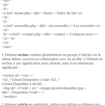
<nav>
<ul>
<li>
<a href »home.php » title= »home »>Index du site</a>
</li>
<li>
<a href »nouvelles.php » title= »les nouvelles »>Les nouvelles</a>
</li>
<li><a href= »contact.php » title= »contact »>Contactez-nous »>
</a></li>
</ul>
</nav>
L’élément
section
contient généralement un groupe d’articles sur le
même thème, souvent en collaboration avec un en-tête. L’élément de
section a une signification assez abstrait, mais il est néanmoins
significatif :
<section id= »vue »>
<h2_>Gérard Depardieu s’exile</h2_>
Gérard Depardieu à décidé…
<img alt= »l’exile » src= »images/gerard-depardieu.jpg »
title= »Depardieu l’exilé » />
</section>
L’élément
article
est semblable, utilisé pour définir un élément qui