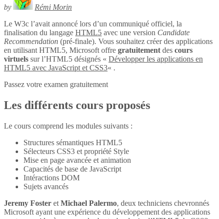
by
Rémi Morin
Le W3c l’avait annoncé lors d’un communiqué officiel, la
finalisation du langage
HTML5
avec une version
Candidate
Recommendation
(pré-finale). Vous souhaitez créer des applications
en utilisant HTML5, Microsoft offre
gratuitement
des
cours
virtuels
sur l’HTML5 désignés «
Développer les applications en
HTML5 avec JavaScript et CSS3
« .
Passez votre examen gratuitement
Les différents cours proposés
Le cours comprend les modules suivants :
Structures sémantiques HTML5
Sélecteurs CSS3 et propriété Style
Mise en page avancée et animation
Capacités de base de JavaScript
Intéractions DOM
Sujets avancés
Jeremy Foster
et
Michael Palermo
, deux techniciens chevronnés
Microsoft ayant une expérience du développement des applications