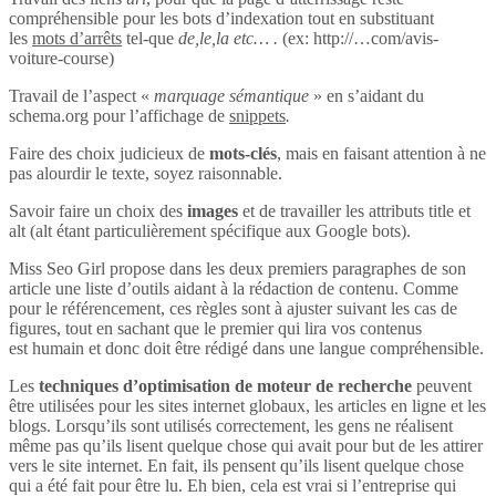
compréhensible pour les bots d’indexation tout en substituant
les
mots d’arrêts
tel-que
de,le,la etc… .
(ex: http://…com/avis-
voiture-course)
Travail de l’aspect «
marquage sémantique
» en s’aidant du
schema.org pour l’affichage de
snippets
.
Faire des choix judicieux de
mots-clés
, mais en faisant attention à ne
pas alourdir le texte, soyez raisonnable.
Savoir faire un choix des
images
et de travailler les attributs title et
alt (alt étant particulièrement spécifique aux Google bots).
Miss Seo Girl propose dans les deux premiers paragraphes de son
article une liste d’outils aidant à la rédaction de contenu. Comme
pour le référencement, ces règles sont à ajuster suivant les cas de
figures, tout en sachant que le premier qui lira vos contenus
est humain et donc doit être rédigé dans une langue compréhensible.
Les
techniques d’optimisation de moteur de recherche
peuvent
être utilisées pour les sites internet globaux, les articles en ligne et les
blogs. Lorsqu’ils sont utilisés correctement, les gens ne réalisent
même pas qu’ils lisent quelque chose qui avait pour but de les attirer
vers le site internet. En fait, ils pensent qu’ils lisent quelque chose
qui a été fait pour être lu. Eh bien, cela est vrai si l’entreprise qui