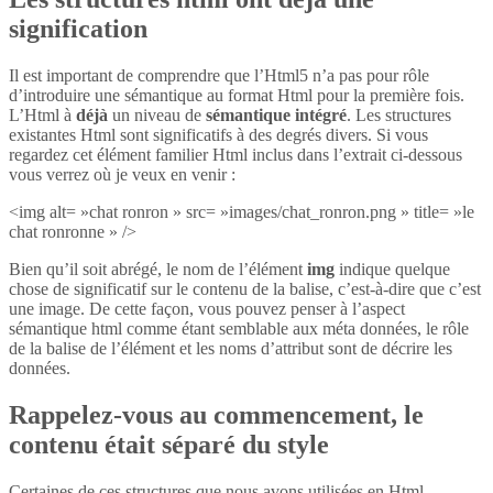
signification
Il est important de comprendre que l’Html5 n’a pas pour rôle
d’introduire une sémantique au format Html pour la première fois.
L’Html à
déjà
un niveau de
sémantique intégré
. Les structures
existantes Html sont significatifs à des degrés divers. Si vous
regardez cet élément familier Html inclus dans l’extrait ci-dessous
vous verrez où je veux en venir :
<img alt= »chat ronron » src= »images/chat_ronron.png » title= »le
chat ronronne » />
Bien qu’il soit abrégé, le nom de l’élément
img
indique quelque
chose de significatif sur le contenu de la balise, c’est-à-dire que c’est
une image. De cette façon, vous pouvez penser à l’aspect
sémantique html comme étant semblable aux méta données, le rôle
de la balise de l’élément et les noms d’attribut sont de décrire les
données.
Rappelez-vous au commencement, le
contenu était séparé du style
Certaines de ces structures que nous avons utilisées en Html