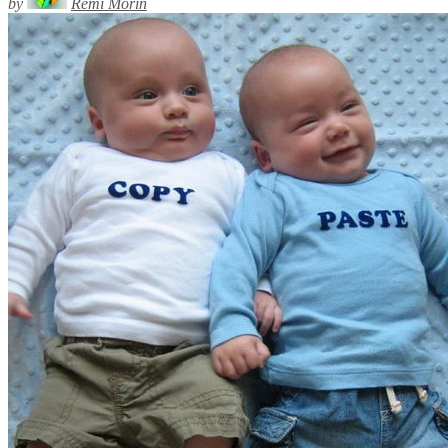
by
Rémi Morin