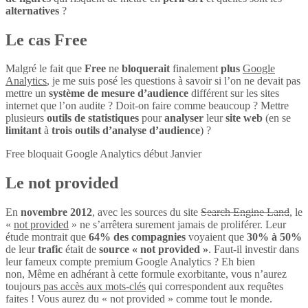
alternatives
?
Le cas Free
Malgré le fait que
Free
ne
bloquerait
finalement
plus
Google
Analytics
, je me suis posé les questions à savoir si l’on ne devait pas
mettre un
système de mesure d’audience
différent sur les sites
internet que l’on audite ? Doit-on faire comme beaucoup ? Mettre
plusieurs
outils de statistiques
pour
analyser
leur
site web
(en se
limitant
à
trois outils d’analyse d’audience
) ?
Free bloquait Google Analytics début Janvier
Le not provided
En
novembre 2012
, avec les sources du site
Search Engine Land
, le
«
not provided
» ne s’arrêtera surement jamais de proliférer. Leur
étude montrait que
64% des compagnies
voyaient que
30% à 50%
de leur
trafic
était de
source « not provided »
. Faut-il investir dans
leur fameux compte premium Google Analytics ? Eh bien
non, Même en adhérant à cette formule exorbitante, vous n’aurez
toujours
pas accès aux mots-clés
qui correspondent aux requêtes
faites ! Vous aurez du « not provided » comme tout le monde.