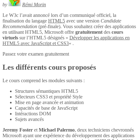
by
Rémi Morin
Le W3c l’avait annoncé lors d’un communiqué officiel, la
finalisation du langage
HTML5
avec une version
Candidate
Recommendation
(pré-finale). Vous souhaitez créer des applications
en utilisant HTML5, Microsoft offre
gratuitement
des
cours
virtuels
sur l’HTML5 désignés «
Développer les applications en
HTML5 avec JavaScript et CSS3
« .
Passez votre examen gratuitement
Les différents cours proposés
Le cours comprend les modules suivants :
Structures sémantiques HTML5
Sélecteurs CSS3 et propriété Style
Mise en page avancée et animation
Capacités de base de JavaScript
Intéractions DOM
Sujets avancés
Jeremy Foster
et
Michael Palermo
, deux techniciens chevronnés
Microsoft ayant une expérience du développement des applications