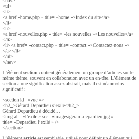
<nav>
<ul>
<li>
<a href »home.php » title= »home »>Index du site</a>
</li>
<li>
<a href »nouvelles.php » title= »les nouvelles »>Les nouvelles</a>
</li>
<li><a href= »contact.php » title= »contact »>Contactez-nous »>
</a></li>
</ul>
</nav>
L’élément
section
contient généralement un groupe d’articles sur le
même thème, souvent en collaboration avec un en-tête. L’élément de
section a une signification assez abstrait, mais il est néanmoins
significatif :
<section id= »vue »>
<h2_>Gérard Depardieu s’exile</h2_>
Gérard Depardieu à décidé…
<img alt= »l’exile » src= »images/gerard-depardieu.jpg »
title= »Depardieu l’exilé » />
</section>
L’élément
article
est semblable, utilisé pour définir un élément qui