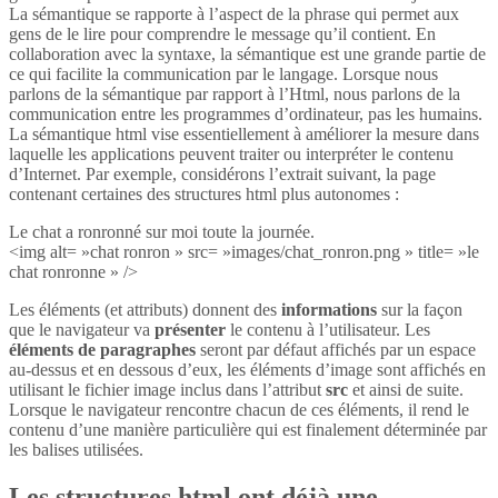
La sémantique se rapporte à l’aspect de la phrase qui permet aux
gens de le lire pour comprendre le message qu’il contient. En
collaboration avec la syntaxe, la sémantique est une grande partie de
ce qui facilite la communication par le langage. Lorsque nous
parlons de la sémantique par rapport à l’Html, nous parlons de la
communication entre les programmes d’ordinateur, pas les humains.
La sémantique html vise essentiellement à améliorer la mesure dans
laquelle les applications peuvent traiter ou interpréter le contenu
d’Internet. Par exemple, considérons l’extrait suivant, la page
contenant certaines des structures html plus autonomes :
Le chat a ronronné sur moi toute la journée.
<img alt= »chat ronron » src= »images/chat_ronron.png » title= »le
chat ronronne » />
Les éléments (et attributs) donnent des
informations
sur la façon
que le navigateur va
présenter
le contenu à l’utilisateur. Les
éléments de paragraphes
seront par défaut affichés par un espace
au-dessus et en dessous d’eux, les éléments d’image sont affichés en
utilisant le fichier image inclus dans l’attribut
src
et ainsi de suite.
Lorsque le navigateur rencontre chacun de ces éléments, il rend le
contenu d’une manière particulière qui est finalement déterminée par
les balises utilisées.
Les structures html ont déjà une