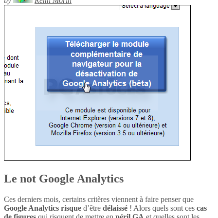
by
Rémi Morin
Le not Google Analytics
Ces derniers mois, certains critères viennent à faire penser que
Google Analytics
risque
d’être
délaissé
! Alors quels sont ces
cas
de figures
qui risquent de mettre en
péril
GA
et quelles sont les