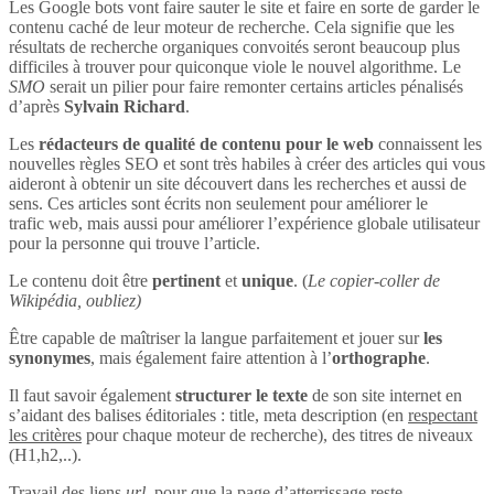
Les Google bots vont faire sauter le site et faire en sorte de garder le
contenu caché de leur moteur de recherche. Cela signifie que les
résultats de recherche organiques convoités seront beaucoup plus
difficiles à trouver pour quiconque viole le nouvel algorithme. Le
SMO
serait un pilier pour faire remonter certains articles pénalisés
d’après
Sylvain Richard
.
Les
rédacteurs de qualité de contenu pour le web
connaissent les
nouvelles règles SEO et sont très habiles à créer des articles qui vous
aideront à obtenir un site découvert dans les recherches et aussi de
sens. Ces articles sont écrits non seulement pour améliorer le
trafic web, mais aussi pour améliorer l’expérience globale utilisateur
pour la personne qui trouve l’article.
Le contenu doit être
pertinent
et
unique
. (
Le copier-coller de
Wikipédia, oubliez)
Être capable de maîtriser la langue parfaitement et jouer sur
les
synonymes
, mais également faire attention à l’
orthographe
.
Il faut savoir également
structurer le texte
de son site internet en
s’aidant des balises éditoriales : title, meta description (en
respectant
les critères
pour chaque moteur de recherche), des titres de niveaux
(H1,h2,..).
Travail des liens
url
, pour que la page d’atterrissage reste