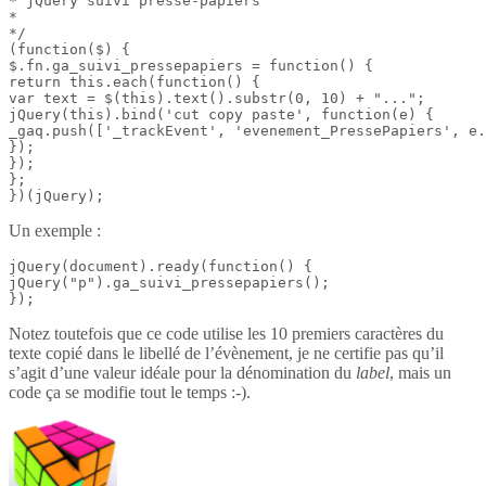
* jQuery suivi presse-papiers

*

*/

(function($) {

$.fn.ga_suivi_pressepapiers = function() {

return this.each(function() {

var text = $(this).text().substr(0, 10) + "...";

jQuery(this).bind('cut copy paste', function(e) {

_gaq.push(['_trackEvent', 'evenement_PressePapiers', e.
});

});

};

})(jQuery);
Un exemple :
jQuery(document).ready(function() {

jQuery("p").ga_suivi_pressepapiers();

});
Notez toutefois que ce code utilise les 10 premiers caractères du
texte copié dans le libellé de l’évènement, je ne certifie pas qu’il
s’agit d’une valeur idéale pour la dénomination du
label
, mais un
code ça se modifie tout le temps :-).