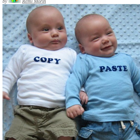
by
Rémi Morin