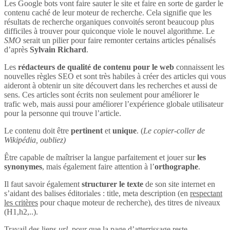
Les Google bots vont faire sauter le site et faire en sorte de garder le
contenu caché de leur moteur de recherche. Cela signifie que les
résultats de recherche organiques convoités seront beaucoup plus
difficiles à trouver pour quiconque viole le nouvel algorithme. Le
SMO
serait un pilier pour faire remonter certains articles pénalisés
d’après
Sylvain Richard
.
Les
rédacteurs de qualité de contenu pour le web
connaissent les
nouvelles règles SEO et sont très habiles à créer des articles qui vous
aideront à obtenir un site découvert dans les recherches et aussi de
sens. Ces articles sont écrits non seulement pour améliorer le
trafic web, mais aussi pour améliorer l’expérience globale utilisateur
pour la personne qui trouve l’article.
Le contenu doit être
pertinent
et
unique
. (
Le copier-coller de
Wikipédia, oubliez)
Être capable de maîtriser la langue parfaitement et jouer sur
les
synonymes
, mais également faire attention à l’
orthographe
.
Il faut savoir également
structurer le texte
de son site internet en
s’aidant des balises éditoriales : title, meta description (en
respectant
les critères
pour chaque moteur de recherche), des titres de niveaux
(H1,h2,..).
Travail des liens
url
, pour que la page d’atterrissage reste