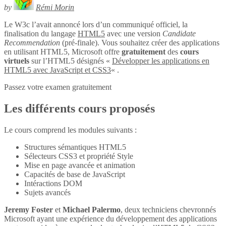
by
Rémi Morin
Le W3c l’avait annoncé lors d’un communiqué officiel, la
finalisation du langage
HTML5
avec une version
Candidate
Recommendation
(pré-finale). Vous souhaitez créer des applications
en utilisant HTML5, Microsoft offre
gratuitement
des
cours
virtuels
sur l’HTML5 désignés «
Développer les applications en
HTML5 avec JavaScript et CSS3
« .
Passez votre examen gratuitement
Les différents cours proposés
Le cours comprend les modules suivants :
Structures sémantiques HTML5
Sélecteurs CSS3 et propriété Style
Mise en page avancée et animation
Capacités de base de JavaScript
Intéractions DOM
Sujets avancés
Jeremy Foster
et
Michael Palermo
, deux techniciens chevronnés
Microsoft ayant une expérience du développement des applications