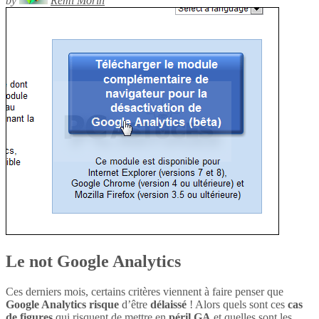
by
Rémi Morin
Le not Google Analytics
Ces derniers mois, certains critères viennent à faire penser que
Google Analytics
risque
d’être
délaissé
! Alors quels sont ces
cas
de figures
qui risquent de mettre en
péril
GA
et quelles sont les