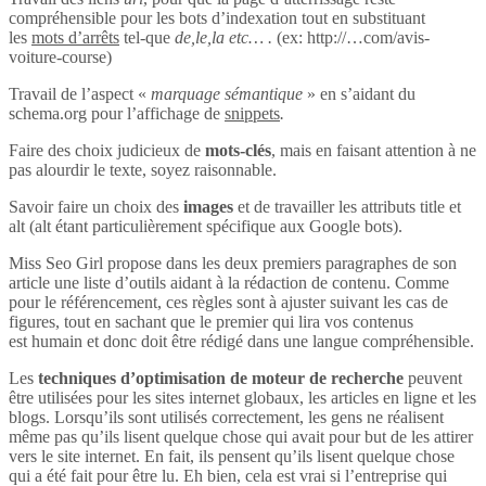
compréhensible pour les bots d’indexation tout en substituant
les
mots d’arrêts
tel-que
de,le,la etc… .
(ex: http://…com/avis-
voiture-course)
Travail de l’aspect «
marquage sémantique
» en s’aidant du
schema.org pour l’affichage de
snippets
.
Faire des choix judicieux de
mots-clés
, mais en faisant attention à ne
pas alourdir le texte, soyez raisonnable.
Savoir faire un choix des
images
et de travailler les attributs title et
alt (alt étant particulièrement spécifique aux Google bots).
Miss Seo Girl propose dans les deux premiers paragraphes de son
article une liste d’outils aidant à la rédaction de contenu. Comme
pour le référencement, ces règles sont à ajuster suivant les cas de
figures, tout en sachant que le premier qui lira vos contenus
est humain et donc doit être rédigé dans une langue compréhensible.
Les
techniques d’optimisation de moteur de recherche
peuvent
être utilisées pour les sites internet globaux, les articles en ligne et les
blogs. Lorsqu’ils sont utilisés correctement, les gens ne réalisent
même pas qu’ils lisent quelque chose qui avait pour but de les attirer
vers le site internet. En fait, ils pensent qu’ils lisent quelque chose
qui a été fait pour être lu. Eh bien, cela est vrai si l’entreprise qui