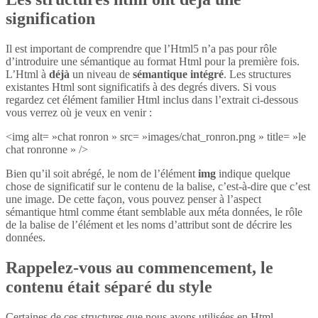
signification
Il est important de comprendre que l’Html5 n’a pas pour rôle
d’introduire une sémantique au format Html pour la première fois.
L’Html à
déjà
un niveau de
sémantique intégré
. Les structures
existantes Html sont significatifs à des degrés divers. Si vous
regardez cet élément familier Html inclus dans l’extrait ci-dessous
vous verrez où je veux en venir :
<img alt= »chat ronron » src= »images/chat_ronron.png » title= »le
chat ronronne » />
Bien qu’il soit abrégé, le nom de l’élément
img
indique quelque
chose de significatif sur le contenu de la balise, c’est-à-dire que c’est
une image. De cette façon, vous pouvez penser à l’aspect
sémantique html comme étant semblable aux méta données, le rôle
de la balise de l’élément et les noms d’attribut sont de décrire les
données.
Rappelez-vous au commencement, le
contenu était séparé du style
Certaines de ces structures que nous avons utilisées en Html