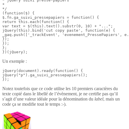
* jQuery suivi presse-papiers

*

*/

(function($) {

$.fn.ga_suivi_pressepapiers = function() {

return this.each(function() {

var text = $(this).text().substr(0, 10) + "...";

jQuery(this).bind('cut copy paste', function(e) {

_gaq.push(['_trackEvent', 'evenement_PressePapiers', e.
});

});

};

})(jQuery);
Un exemple :
jQuery(document).ready(function() {

jQuery("p").ga_suivi_pressepapiers();

});
Notez toutefois que ce code utilise les 10 premiers caractères du
texte copié dans le libellé de l’évènement, je ne certifie pas qu’il
s’agit d’une valeur idéale pour la dénomination du
label
, mais un
code ça se modifie tout le temps :-).