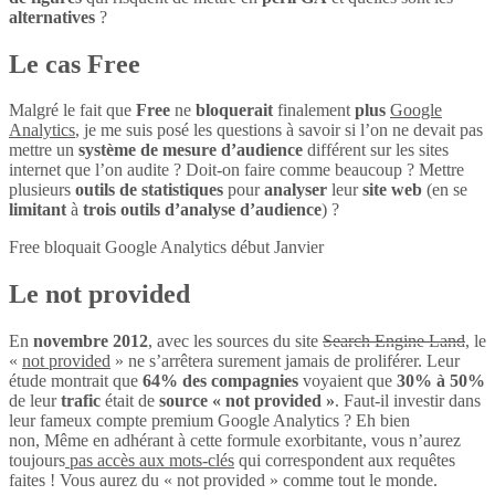
alternatives
?
Le cas Free
Malgré le fait que
Free
ne
bloquerait
finalement
plus
Google
Analytics
, je me suis posé les questions à savoir si l’on ne devait pas
mettre un
système de mesure d’audience
différent sur les sites
internet que l’on audite ? Doit-on faire comme beaucoup ? Mettre
plusieurs
outils de statistiques
pour
analyser
leur
site web
(en se
limitant
à
trois outils d’analyse d’audience
) ?
Free bloquait Google Analytics début Janvier
Le not provided
En
novembre 2012
, avec les sources du site
Search Engine Land
, le
«
not provided
» ne s’arrêtera surement jamais de proliférer. Leur
étude montrait que
64% des compagnies
voyaient que
30% à 50%
de leur
trafic
était de
source « not provided »
. Faut-il investir dans
leur fameux compte premium Google Analytics ? Eh bien
non, Même en adhérant à cette formule exorbitante, vous n’aurez
toujours
pas accès aux mots-clés
qui correspondent aux requêtes
faites ! Vous aurez du « not provided » comme tout le monde.