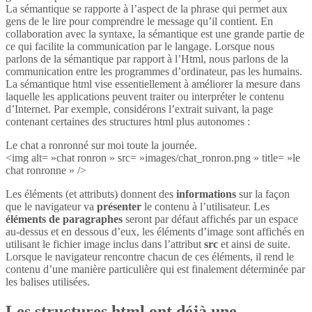
La sémantique se rapporte à l’aspect de la phrase qui permet aux
gens de le lire pour comprendre le message qu’il contient. En
collaboration avec la syntaxe, la sémantique est une grande partie de
ce qui facilite la communication par le langage. Lorsque nous
parlons de la sémantique par rapport à l’Html, nous parlons de la
communication entre les programmes d’ordinateur, pas les humains.
La sémantique html vise essentiellement à améliorer la mesure dans
laquelle les applications peuvent traiter ou interpréter le contenu
d’Internet. Par exemple, considérons l’extrait suivant, la page
contenant certaines des structures html plus autonomes :
Le chat a ronronné sur moi toute la journée.
<img alt= »chat ronron » src= »images/chat_ronron.png » title= »le
chat ronronne » />
Les éléments (et attributs) donnent des
informations
sur la façon
que le navigateur va
présenter
le contenu à l’utilisateur. Les
éléments de paragraphes
seront par défaut affichés par un espace
au-dessus et en dessous d’eux, les éléments d’image sont affichés en
utilisant le fichier image inclus dans l’attribut
src
et ainsi de suite.
Lorsque le navigateur rencontre chacun de ces éléments, il rend le
contenu d’une manière particulière qui est finalement déterminée par
les balises utilisées.
Les structures html ont déjà une