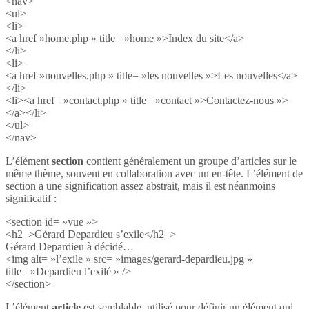
<nav>
<ul>
<li>
<a href »home.php » title= »home »>Index du site</a>
</li>
<li>
<a href »nouvelles.php » title= »les nouvelles »>Les nouvelles</a>
</li>
<li><a href= »contact.php » title= »contact »>Contactez-nous »>
</a></li>
</ul>
</nav>
L’élément
section
contient généralement un groupe d’articles sur le
même thème, souvent en collaboration avec un en-tête. L’élément de
section a une signification assez abstrait, mais il est néanmoins
significatif :
<section id= »vue »>
<h2_>Gérard Depardieu s’exile</h2_>
Gérard Depardieu à décidé…
<img alt= »l’exile » src= »images/gerard-depardieu.jpg »
title= »Depardieu l’exilé » />
</section>
L’élément
article
est semblable, utilisé pour définir un élément qui