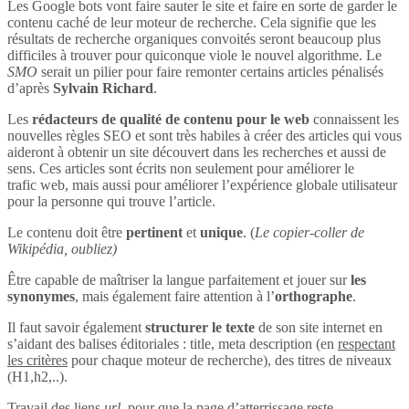
Les Google bots vont faire sauter le site et faire en sorte de garder le
contenu caché de leur moteur de recherche. Cela signifie que les
résultats de recherche organiques convoités seront beaucoup plus
difficiles à trouver pour quiconque viole le nouvel algorithme. Le
SMO
serait un pilier pour faire remonter certains articles pénalisés
d’après
Sylvain Richard
.
Les
rédacteurs de qualité de contenu pour le web
connaissent les
nouvelles règles SEO et sont très habiles à créer des articles qui vous
aideront à obtenir un site découvert dans les recherches et aussi de
sens. Ces articles sont écrits non seulement pour améliorer le
trafic web, mais aussi pour améliorer l’expérience globale utilisateur
pour la personne qui trouve l’article.
Le contenu doit être
pertinent
et
unique
. (
Le copier-coller de
Wikipédia, oubliez)
Être capable de maîtriser la langue parfaitement et jouer sur
les
synonymes
, mais également faire attention à l’
orthographe
.
Il faut savoir également
structurer le texte
de son site internet en
s’aidant des balises éditoriales : title, meta description (en
respectant
les critères
pour chaque moteur de recherche), des titres de niveaux
(H1,h2,..).
Travail des liens
url
, pour que la page d’atterrissage reste