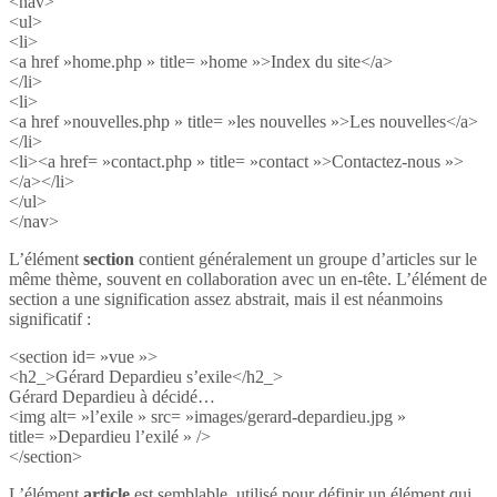
<nav>
<ul>
<li>
<a href »home.php » title= »home »>Index du site</a>
</li>
<li>
<a href »nouvelles.php » title= »les nouvelles »>Les nouvelles</a>
</li>
<li><a href= »contact.php » title= »contact »>Contactez-nous »>
</a></li>
</ul>
</nav>
L’élément
section
contient généralement un groupe d’articles sur le
même thème, souvent en collaboration avec un en-tête. L’élément de
section a une signification assez abstrait, mais il est néanmoins
significatif :
<section id= »vue »>
<h2_>Gérard Depardieu s’exile</h2_>
Gérard Depardieu à décidé…
<img alt= »l’exile » src= »images/gerard-depardieu.jpg »
title= »Depardieu l’exilé » />
</section>
L’élément
article
est semblable, utilisé pour définir un élément qui