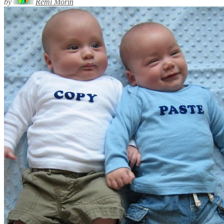
by
Rémi Morin