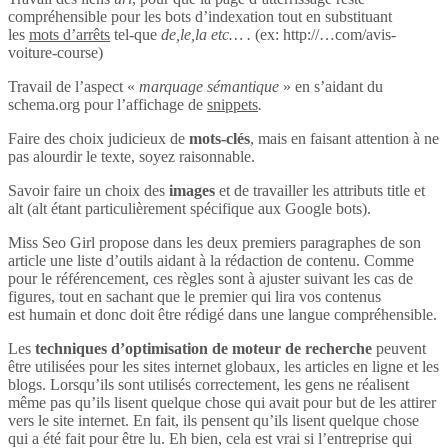
compréhensible pour les bots d’indexation tout en substituant
les
mots d’arrêts
tel-que
de,le,la etc… .
(ex: http://…com/avis-
voiture-course)
Travail de l’aspect «
marquage sémantique
» en s’aidant du
schema.org pour l’affichage de
snippets
.
Faire des choix judicieux de
mots-clés
, mais en faisant attention à ne
pas alourdir le texte, soyez raisonnable.
Savoir faire un choix des
images
et de travailler les attributs title et
alt (alt étant particulièrement spécifique aux Google bots).
Miss Seo Girl propose dans les deux premiers paragraphes de son
article une liste d’outils aidant à la rédaction de contenu. Comme
pour le référencement, ces règles sont à ajuster suivant les cas de
figures, tout en sachant que le premier qui lira vos contenus
est humain et donc doit être rédigé dans une langue compréhensible.
Les
techniques d’optimisation de moteur de recherche
peuvent
être utilisées pour les sites internet globaux, les articles en ligne et les
blogs. Lorsqu’ils sont utilisés correctement, les gens ne réalisent
même pas qu’ils lisent quelque chose qui avait pour but de les attirer
vers le site internet. En fait, ils pensent qu’ils lisent quelque chose
qui a été fait pour être lu. Eh bien, cela est vrai si l’entreprise qui