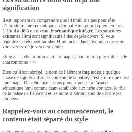
signification
Il est important de comprendre que l’Html5 n’a pas pour rôle
d’introduire une sémantique au format Html pour la première fois.
L’Html à
déjà
un niveau de
sémantique intégré
. Les structures
existantes Html sont significatifs à des degrés divers. Si vous
regardez cet élément familier Html inclus dans l’extrait ci-dessous
vous verrez où je veux en venir :
<img alt= »chat ronron » src= »images/chat_ronron.png » title= »le
chat ronronne » />
Bien qu’il soit abrégé, le nom de l’élément
img
indique quelque
chose de significatif sur le contenu de la balise, c’est-à-dire que c’est
une image. De cette façon, vous pouvez penser à l’aspect
sémantique html comme étant semblable aux méta données, le rôle
de la balise de l’élément et les noms d’attribut sont de décrire les
données.
Rappelez-vous au commencement, le
contenu était séparé du style
Certaines de ces structures que nous avons utilisées en Html