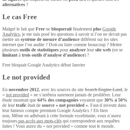
alternatives
?
Le cas Free
Malgré le fait que
Free
ne
bloquerait
finalement
plus
Google
Analytics
, je me suis posé les questions à savoir si l’on ne devait pas
mettre un
système de mesure d’audience
différent sur les sites
internet que l’on audite ? Doit-on faire comme beaucoup ? Mettre
plusieurs
outils de statistiques
pour
analyser
leur
site web
(en se
limitant
à
trois outils d’analyse d’audience
) ?
Free bloquait Google Analytics début Janvier
Le not provided
En
novembre 2012
, avec les sources du site
Search Engine Land
, le
«
not provided
» ne s’arrêtera surement jamais de proliférer. Leur
étude montrait que
64% des compagnies
voyaient que
30% à 50%
de leur
trafic
était de
source « not provided »
. Faut-il investir dans
leur fameux compte premium Google Analytics ? Eh bien
non, Même en adhérant à cette formule exorbitante, vous n’aurez
toujours
pas accès aux mots-clés
qui correspondent aux requêtes
faites ! Vous aurez du « not provided » comme tout le monde.