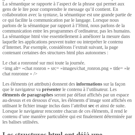
La sémantique se rapporte à l’aspect de la phrase qui permet aux
gens de le lire pour comprendre le message qu’il contient. En
collaboration avec la syntaxe, la sémantique est une grande partie de
ce qui facilite la communication par le langage. Lorsque nous
parlons de la sémantique par rapport à l’Html, nous parlons de la
communication entre les programmes d’ordinateur, pas les humains.
La sémantique html vise essentiellement à améliorer la mesure dans
laquelle les applications peuvent traiter ou interpréter le contenu
d’Internet. Par exemple, considérons l’extrait suivant, la page
contenant certaines des structures html plus autonomes :
Le chat a ronronné sur moi toute la journée.
<img alt= »chat ronron » src= »images/chat_ronron.png » title= »le
chat ronronne » />
Les éléments (et attributs) donnent des
informations
sur la façon
que le navigateur va
présenter
le contenu à l’utilisateur. Les
éléments de paragraphes
seront par défaut affichés par un espace
au-dessus et en dessous d’eux, les éléments d’image sont affichés en
utilisant le fichier image inclus dans l’attribut
src
et ainsi de suite.
Lorsque le navigateur rencontre chacun de ces éléments, il rend le
contenu d’une manière particulière qui est finalement déterminée par
les balises utilisées.
Les structures html ont déjà une