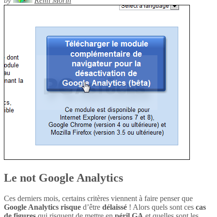
by
Rémi Morin
Le not Google Analytics
Ces derniers mois, certains critères viennent à faire penser que
Google Analytics
risque
d’être
délaissé
! Alors quels sont ces
cas
de figures
qui risquent de mettre en
péril
GA
et quelles sont les