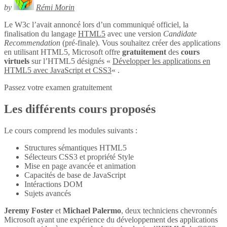
by
Rémi Morin
Le W3c l’avait annoncé lors d’un communiqué officiel, la
finalisation du langage
HTML5
avec une version
Candidate
Recommendation
(pré-finale). Vous souhaitez créer des applications
en utilisant HTML5, Microsoft offre
gratuitement
des
cours
virtuels
sur l’HTML5 désignés «
Développer les applications en
HTML5 avec JavaScript et CSS3
« .
Passez votre examen gratuitement
Les différents cours proposés
Le cours comprend les modules suivants :
Structures sémantiques HTML5
Sélecteurs CSS3 et propriété Style
Mise en page avancée et animation
Capacités de base de JavaScript
Intéractions DOM
Sujets avancés
Jeremy Foster
et
Michael Palermo
, deux techniciens chevronnés
Microsoft ayant une expérience du développement des applications