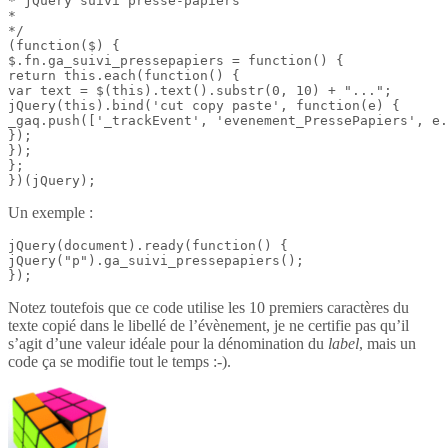
* jQuery suivi presse-papiers

*

*/

(function($) {

$.fn.ga_suivi_pressepapiers = function() {

return this.each(function() {

var text = $(this).text().substr(0, 10) + "...";

jQuery(this).bind('cut copy paste', function(e) {

_gaq.push(['_trackEvent', 'evenement_PressePapiers', e.
});

});

};

})(jQuery);
Un exemple :
jQuery(document).ready(function() {

jQuery("p").ga_suivi_pressepapiers();

});
Notez toutefois que ce code utilise les 10 premiers caractères du
texte copié dans le libellé de l’évènement, je ne certifie pas qu’il
s’agit d’une valeur idéale pour la dénomination du
label
, mais un
code ça se modifie tout le temps :-).