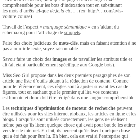
compréhensible pour les bots d’indexation tout en substituant
les
mots d’arrêts
tel-que
de,le,la etc… .
(ex: http://…com/avis-
voiture-course)
Travail de l’aspect «
marquage sémantique
» en s’aidant du
schema.org pour l’affichage de
snippets
.
Faire des choix judicieux de
mots-clés
, mais en faisant attention à ne
pas alourdir le texte, soyez raisonnable.
Savoir faire un choix des
images
et de travailler les attributs title et
alt (alt étant particulièrement spécifique aux Google bots).
Miss Seo Girl propose dans les deux premiers paragraphes de son
article une liste d’outils aidant à la rédaction de contenu. Comme
pour le référencement, ces règles sont à ajuster suivant les cas de
figures, tout en sachant que le premier qui lira vos contenus
est humain et donc doit être rédigé dans une langue compréhensible.
Les
techniques d’optimisation de moteur de recherche
peuvent
être utilisées pour les sites internet globaux, les articles en ligne et les
blogs. Lorsqu’ils sont utilisés correctement, les gens ne réalisent
même pas qu’ils lisent quelque chose qui avait pour but de les attirer
vers le site internet. En fait, ils pensent qu’ils lisent quelque chose
qui a été fait pour être lu. Eh bien, cela est vrai si l’entreprise qui