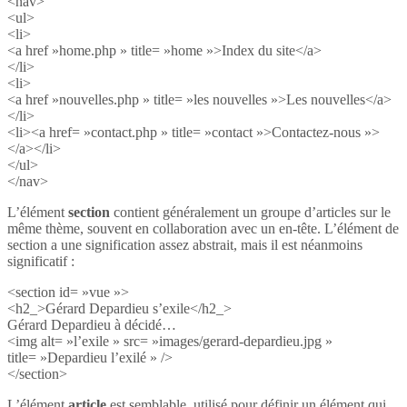
<nav>
<ul>
<li>
<a href »home.php » title= »home »>Index du site</a>
</li>
<li>
<a href »nouvelles.php » title= »les nouvelles »>Les nouvelles</a>
</li>
<li><a href= »contact.php » title= »contact »>Contactez-nous »>
</a></li>
</ul>
</nav>
L’élément
section
contient généralement un groupe d’articles sur le
même thème, souvent en collaboration avec un en-tête. L’élément de
section a une signification assez abstrait, mais il est néanmoins
significatif :
<section id= »vue »>
<h2_>Gérard Depardieu s’exile</h2_>
Gérard Depardieu à décidé…
<img alt= »l’exile » src= »images/gerard-depardieu.jpg »
title= »Depardieu l’exilé » />
</section>
L’élément
article
est semblable, utilisé pour définir un élément qui