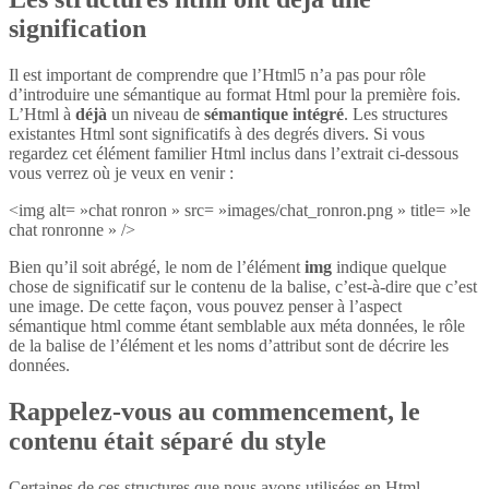
signification
Il est important de comprendre que l’Html5 n’a pas pour rôle
d’introduire une sémantique au format Html pour la première fois.
L’Html à
déjà
un niveau de
sémantique intégré
. Les structures
existantes Html sont significatifs à des degrés divers. Si vous
regardez cet élément familier Html inclus dans l’extrait ci-dessous
vous verrez où je veux en venir :
<img alt= »chat ronron » src= »images/chat_ronron.png » title= »le
chat ronronne » />
Bien qu’il soit abrégé, le nom de l’élément
img
indique quelque
chose de significatif sur le contenu de la balise, c’est-à-dire que c’est
une image. De cette façon, vous pouvez penser à l’aspect
sémantique html comme étant semblable aux méta données, le rôle
de la balise de l’élément et les noms d’attribut sont de décrire les
données.
Rappelez-vous au commencement, le
contenu était séparé du style
Certaines de ces structures que nous avons utilisées en Html