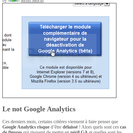
by
Rémi Morin
Le not Google Analytics
Ces derniers mois, certains critères viennent à faire penser que
Google Analytics
risque
d’être
délaissé
! Alors quels sont ces
cas
de figures
qui risquent de mettre en
péril
GA
et quelles sont les