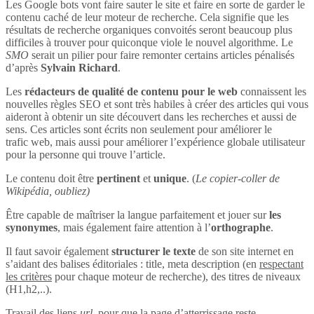
Les Google bots vont faire sauter le site et faire en sorte de garder le
contenu caché de leur moteur de recherche. Cela signifie que les
résultats de recherche organiques convoités seront beaucoup plus
difficiles à trouver pour quiconque viole le nouvel algorithme. Le
SMO
serait un pilier pour faire remonter certains articles pénalisés
d’après
Sylvain Richard
.
Les
rédacteurs de qualité de contenu pour le web
connaissent les
nouvelles règles SEO et sont très habiles à créer des articles qui vous
aideront à obtenir un site découvert dans les recherches et aussi de
sens. Ces articles sont écrits non seulement pour améliorer le
trafic web, mais aussi pour améliorer l’expérience globale utilisateur
pour la personne qui trouve l’article.
Le contenu doit être
pertinent
et
unique
. (
Le copier-coller de
Wikipédia, oubliez)
Être capable de maîtriser la langue parfaitement et jouer sur
les
synonymes
, mais également faire attention à l’
orthographe
.
Il faut savoir également
structurer le texte
de son site internet en
s’aidant des balises éditoriales : title, meta description (en
respectant
les critères
pour chaque moteur de recherche), des titres de niveaux
(H1,h2,..).
Travail des liens
url
, pour que la page d’atterrissage reste