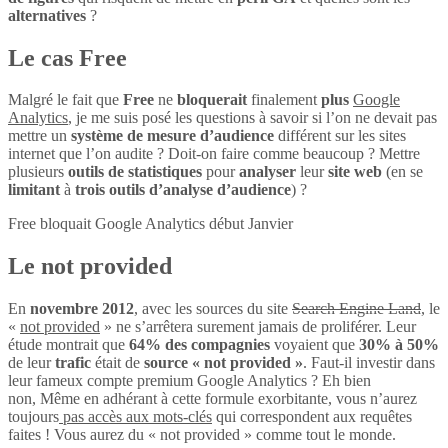
alternatives
?
Le cas Free
Malgré le fait que
Free
ne
bloquerait
finalement
plus
Google
Analytics
, je me suis posé les questions à savoir si l’on ne devait pas
mettre un
système de mesure d’audience
différent sur les sites
internet que l’on audite ? Doit-on faire comme beaucoup ? Mettre
plusieurs
outils de statistiques
pour
analyser
leur
site web
(en se
limitant
à
trois outils d’analyse d’audience
) ?
Free bloquait Google Analytics début Janvier
Le not provided
En
novembre 2012
, avec les sources du site
Search Engine Land
, le
«
not provided
» ne s’arrêtera surement jamais de proliférer. Leur
étude montrait que
64% des compagnies
voyaient que
30% à 50%
de leur
trafic
était de
source « not provided »
. Faut-il investir dans
leur fameux compte premium Google Analytics ? Eh bien
non, Même en adhérant à cette formule exorbitante, vous n’aurez
toujours
pas accès aux mots-clés
qui correspondent aux requêtes
faites ! Vous aurez du « not provided » comme tout le monde.