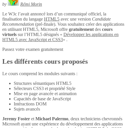
by
Rémi Morin
Le W3c l’avait annoncé lors d’un communiqué officiel, la
finalisation du langage
HTML5
avec une version
Candidate
Recommendation
(pré-finale). Vous souhaitez créer des applications
en utilisant HTML5, Microsoft offre
gratuitement
des
cours
virtuels
sur l’HTML5 désignés «
Développer les applications en
HTML5 avec JavaScript et CSS3
« .
Passez votre examen gratuitement
Les différents cours proposés
Le cours comprend les modules suivants :
Structures sémantiques HTML5
Sélecteurs CSS3 et propriété Style
Mise en page avancée et animation
Capacités de base de JavaScript
Intéractions DOM
Sujets avancés
Jeremy Foster
et
Michael Palermo
, deux techniciens chevronnés
Microsoft ayant une expérience du développement des applications