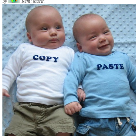
by
Rémi Morin