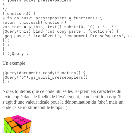
* jQuery suivi presse-papiers

*

*/

(function($) {

$.fn.ga_suivi_pressepapiers = function() {

return this.each(function() {

var text = $(this).text().substr(0, 10) + "...";

jQuery(this).bind('cut copy paste', function(e) {

_gaq.push(['_trackEvent', 'evenement_PressePapiers', e.
});

});

};

})(jQuery);
Un exemple :
jQuery(document).ready(function() {

jQuery("p").ga_suivi_pressepapiers();

});
Notez toutefois que ce code utilise les 10 premiers caractères du
texte copié dans le libellé de l’évènement, je ne certifie pas qu’il
s’agit d’une valeur idéale pour la dénomination du
label
, mais un
code ça se modifie tout le temps :-).