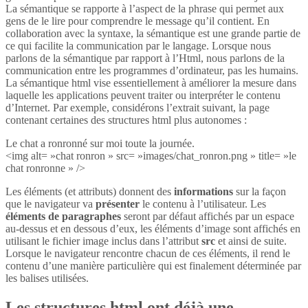
La sémantique se rapporte à l’aspect de la phrase qui permet aux
gens de le lire pour comprendre le message qu’il contient. En
collaboration avec la syntaxe, la sémantique est une grande partie de
ce qui facilite la communication par le langage. Lorsque nous
parlons de la sémantique par rapport à l’Html, nous parlons de la
communication entre les programmes d’ordinateur, pas les humains.
La sémantique html vise essentiellement à améliorer la mesure dans
laquelle les applications peuvent traiter ou interpréter le contenu
d’Internet. Par exemple, considérons l’extrait suivant, la page
contenant certaines des structures html plus autonomes :
Le chat a ronronné sur moi toute la journée.
<img alt= »chat ronron » src= »images/chat_ronron.png » title= »le
chat ronronne » />
Les éléments (et attributs) donnent des
informations
sur la façon
que le navigateur va
présenter
le contenu à l’utilisateur. Les
éléments de paragraphes
seront par défaut affichés par un espace
au-dessus et en dessous d’eux, les éléments d’image sont affichés en
utilisant le fichier image inclus dans l’attribut
src
et ainsi de suite.
Lorsque le navigateur rencontre chacun de ces éléments, il rend le
contenu d’une manière particulière qui est finalement déterminée par
les balises utilisées.
Les structures html ont déjà une