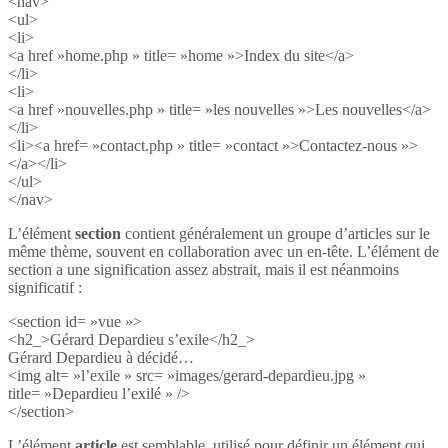
<nav>
<ul>
<li>
<a href »home.php » title= »home »>Index du site</a>
</li>
<li>
<a href »nouvelles.php » title= »les nouvelles »>Les nouvelles</a>
</li>
<li><a href= »contact.php » title= »contact »>Contactez-nous »>
</a></li>
</ul>
</nav>
L’élément
section
contient généralement un groupe d’articles sur le
même thème, souvent en collaboration avec un en-tête. L’élément de
section a une signification assez abstrait, mais il est néanmoins
significatif :
<section id= »vue »>
<h2_>Gérard Depardieu s’exile</h2_>
Gérard Depardieu à décidé…
<img alt= »l’exile » src= »images/gerard-depardieu.jpg »
title= »Depardieu l’exilé » />
</section>
L’élément
article
est semblable, utilisé pour définir un élément qui