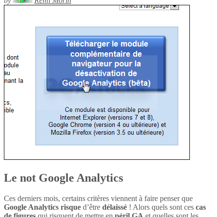
by
Rémi Morin
Le not Google Analytics
Ces derniers mois, certains critères viennent à faire penser que
Google Analytics
risque
d’être
délaissé
! Alors quels sont ces
cas
de figures
qui risquent de mettre en
péril
GA
et quelles sont les