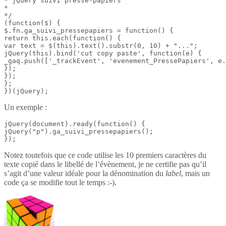
* jQuery suivi presse-papiers

*

*/

(function($) {

$.fn.ga_suivi_pressepapiers = function() {

return this.each(function() {

var text = $(this).text().substr(0, 10) + "...";

jQuery(this).bind('cut copy paste', function(e) {

_gaq.push(['_trackEvent', 'evenement_PressePapiers', e.
});

});

};

})(jQuery);
Un exemple :
jQuery(document).ready(function() {

jQuery("p").ga_suivi_pressepapiers();

});
Notez toutefois que ce code utilise les 10 premiers caractères du
texte copié dans le libellé de l’évènement, je ne certifie pas qu’il
s’agit d’une valeur idéale pour la dénomination du
label
, mais un
code ça se modifie tout le temps :-).