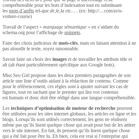
compréhensible pour les bots d’indexation tout en substituant
les
mots d’arrêts
tel-que
de,le,la etc… .
(ex: http://…com/avis-
voiture-course)
Travail de l’aspect «
marquage sémantique
» en s’aidant du
schema.org pour l’affichage de
snippets
.
Faire des choix judicieux de
mots-clés
, mais en faisant attention à ne
pas alourdir le texte, soyez raisonnable.
Savoir faire un choix des
images
et de travailler les attributs title et
alt (alt étant particulièrement spécifique aux Google bots).
Miss Seo Girl propose dans les deux premiers paragraphes de son
article une liste d’outils aidant à la rédaction de contenu. Comme
pour le référencement, ces règles sont à ajuster suivant les cas de
figures, tout en sachant que le premier qui lira vos contenus
est humain et donc doit être rédigé dans une langue compréhensible.
Les
techniques d’optimisation de moteur de recherche
peuvent
être utilisées pour les sites internet globaux, les articles en ligne et les
blogs. Lorsqu’ils sont utilisés correctement, les gens ne réalisent
même pas qu’ils lisent quelque chose qui avait pour but de les attirer
vers le site internet. En fait, ils pensent qu’ils lisent quelque chose
qui a été fait pour être lu. Eh bien, cela est vrai si l’entreprise qui