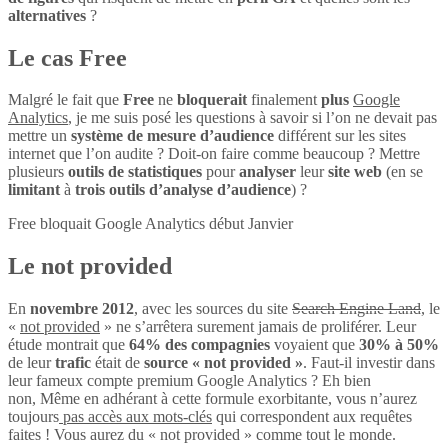
alternatives
?
Le cas Free
Malgré le fait que
Free
ne
bloquerait
finalement
plus
Google
Analytics
, je me suis posé les questions à savoir si l’on ne devait pas
mettre un
système de mesure d’audience
différent sur les sites
internet que l’on audite ? Doit-on faire comme beaucoup ? Mettre
plusieurs
outils de statistiques
pour
analyser
leur
site web
(en se
limitant
à
trois outils d’analyse d’audience
) ?
Free bloquait Google Analytics début Janvier
Le not provided
En
novembre 2012
, avec les sources du site
Search Engine Land
, le
«
not provided
» ne s’arrêtera surement jamais de proliférer. Leur
étude montrait que
64% des compagnies
voyaient que
30% à 50%
de leur
trafic
était de
source « not provided »
. Faut-il investir dans
leur fameux compte premium Google Analytics ? Eh bien
non, Même en adhérant à cette formule exorbitante, vous n’aurez
toujours
pas accès aux mots-clés
qui correspondent aux requêtes
faites ! Vous aurez du « not provided » comme tout le monde.