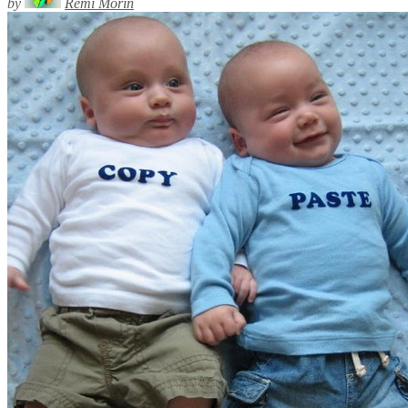
by
Rémi Morin