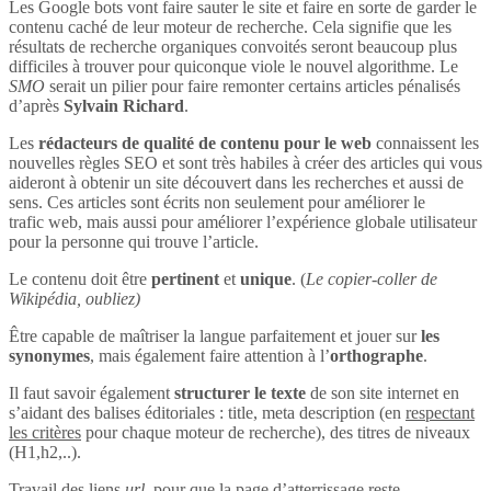
Les Google bots vont faire sauter le site et faire en sorte de garder le
contenu caché de leur moteur de recherche. Cela signifie que les
résultats de recherche organiques convoités seront beaucoup plus
difficiles à trouver pour quiconque viole le nouvel algorithme. Le
SMO
serait un pilier pour faire remonter certains articles pénalisés
d’après
Sylvain Richard
.
Les
rédacteurs de qualité de contenu pour le web
connaissent les
nouvelles règles SEO et sont très habiles à créer des articles qui vous
aideront à obtenir un site découvert dans les recherches et aussi de
sens. Ces articles sont écrits non seulement pour améliorer le
trafic web, mais aussi pour améliorer l’expérience globale utilisateur
pour la personne qui trouve l’article.
Le contenu doit être
pertinent
et
unique
. (
Le copier-coller de
Wikipédia, oubliez)
Être capable de maîtriser la langue parfaitement et jouer sur
les
synonymes
, mais également faire attention à l’
orthographe
.
Il faut savoir également
structurer le texte
de son site internet en
s’aidant des balises éditoriales : title, meta description (en
respectant
les critères
pour chaque moteur de recherche), des titres de niveaux
(H1,h2,..).
Travail des liens
url
, pour que la page d’atterrissage reste