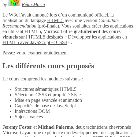
by
Rémi Morin
Le W3c l’avait annoncé lors d’un communiqué officiel, la
finalisation du langage
HTML5
avec une version
Candidate
Recommendation
(pré-finale). Vous souhaitez créer des applications
en utilisant HTML5, Microsoft offre
gratuitement
des
cours
virtuels
sur l’HTML5 désignés «
Développer les applications en
HTML5 avec JavaScript et CSS3
« .
Passez votre examen gratuitement
Les différents cours proposés
Le cours comprend les modules suivants :
Structures sémantiques HTML5
Sélecteurs CSS3 et propriété Style
Mise en page avancée et animation
Capacités de base de JavaScript
Intéractions DOM
Sujets avancés
Jeremy Foster
et
Michael Palermo
, deux techniciens chevronnés
Microsoft ayant une expérience du développement des applications