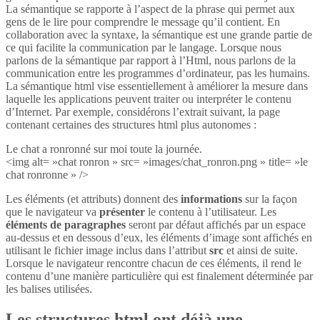
La sémantique se rapporte à l’aspect de la phrase qui permet aux
gens de le lire pour comprendre le message qu’il contient. En
collaboration avec la syntaxe, la sémantique est une grande partie de
ce qui facilite la communication par le langage. Lorsque nous
parlons de la sémantique par rapport à l’Html, nous parlons de la
communication entre les programmes d’ordinateur, pas les humains.
La sémantique html vise essentiellement à améliorer la mesure dans
laquelle les applications peuvent traiter ou interpréter le contenu
d’Internet. Par exemple, considérons l’extrait suivant, la page
contenant certaines des structures html plus autonomes :
Le chat a ronronné sur moi toute la journée.
<img alt= »chat ronron » src= »images/chat_ronron.png » title= »le
chat ronronne » />
Les éléments (et attributs) donnent des
informations
sur la façon
que le navigateur va
présenter
le contenu à l’utilisateur. Les
éléments de paragraphes
seront par défaut affichés par un espace
au-dessus et en dessous d’eux, les éléments d’image sont affichés en
utilisant le fichier image inclus dans l’attribut
src
et ainsi de suite.
Lorsque le navigateur rencontre chacun de ces éléments, il rend le
contenu d’une manière particulière qui est finalement déterminée par
les balises utilisées.
Les structures html ont déjà une