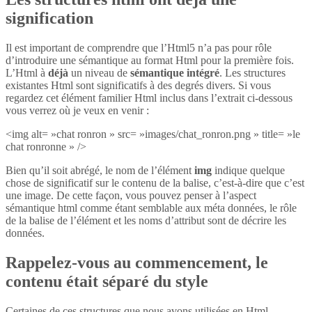
signification
Il est important de comprendre que l’Html5 n’a pas pour rôle
d’introduire une sémantique au format Html pour la première fois.
L’Html à
déjà
un niveau de
sémantique intégré
. Les structures
existantes Html sont significatifs à des degrés divers. Si vous
regardez cet élément familier Html inclus dans l’extrait ci-dessous
vous verrez où je veux en venir :
<img alt= »chat ronron » src= »images/chat_ronron.png » title= »le
chat ronronne » />
Bien qu’il soit abrégé, le nom de l’élément
img
indique quelque
chose de significatif sur le contenu de la balise, c’est-à-dire que c’est
une image. De cette façon, vous pouvez penser à l’aspect
sémantique html comme étant semblable aux méta données, le rôle
de la balise de l’élément et les noms d’attribut sont de décrire les
données.
Rappelez-vous au commencement, le
contenu était séparé du style
Certaines de ces structures que nous avons utilisées en Html