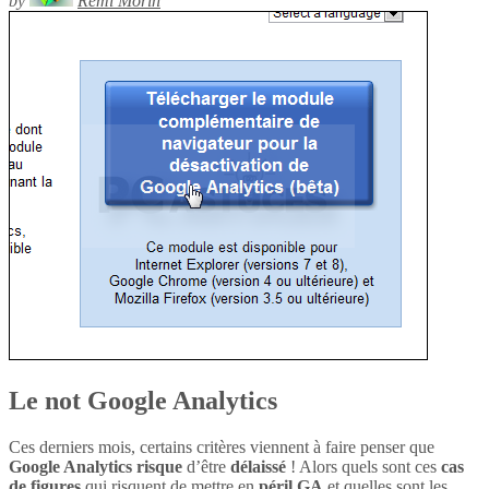
by
Rémi Morin
Le not Google Analytics
Ces derniers mois, certains critères viennent à faire penser que
Google Analytics
risque
d’être
délaissé
! Alors quels sont ces
cas
de figures
qui risquent de mettre en
péril
GA
et quelles sont les