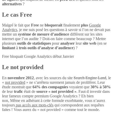
alternatives
?
Le cas Free
Malgré le fait que
Free
ne
bloquerait
finalement
plus
Google
Analytics
, je me suis posé les questions à savoir si l’on ne devait pas
mettre un
système de mesure d’audience
différent sur les sites
internet que l’on audite ? Doit-on faire comme beaucoup ? Mettre
plusieurs
outils de statistiques
pour
analyser
leur
site web
(en se
limitant
à
trois outils d’analyse d’audience
) ?
Free bloquait Google Analytics début Janvier
Le not provided
En
novembre 2012
, avec les sources du site
Search Engine Land
, le
«
not provided
» ne s’arrêtera surement jamais de proliférer. Leur
étude montrait que
64% des compagnies
voyaient que
30% à 50%
de leur
trafic
était de
source « not provided »
. Faut-il investir dans
leur fameux compte premium Google Analytics ? Eh bien
non, Même en adhérant à cette formule exorbitante, vous n’aurez
toujours
pas accès aux mots-clés
qui correspondent aux requêtes
faites ! Vous aurez du « not provided » comme tout le monde.