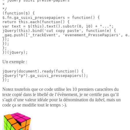
* jQuery suivi presse-papiers

*

*/

(function($) {

$.fn.ga_suivi_pressepapiers = function() {

return this.each(function() {

var text = $(this).text().substr(0, 10) + "...";

jQuery(this).bind('cut copy paste', function(e) {

_gaq.push(['_trackEvent', 'evenement_PressePapiers', e.
});

});

};

})(jQuery);
Un exemple :
jQuery(document).ready(function() {

jQuery("p").ga_suivi_pressepapiers();

});
Notez toutefois que ce code utilise les 10 premiers caractères du
texte copié dans le libellé de l’évènement, je ne certifie pas qu’il
s’agit d’une valeur idéale pour la dénomination du
label
, mais un
code ça se modifie tout le temps :-).