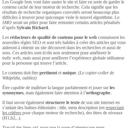
Les Google bots vont faire sauter le site et faire en sorte de garder le
contenu caché de leur moteur de recherche. Cela signifie que les
résultats de recherche organiques convoités seront beaucoup plus
difficiles à trouver pour quiconque viole le nouvel algorithme. Le
SMO
serait un pilier pour faire remonter certains articles pénalisés
d’après
Sylvain Richard
.
Les
rédacteurs de qualité de contenu pour le web
connaissent les
nouvelles règles SEO et sont très habiles à créer des articles qui vous
aideront à obtenir un site découvert dans les recherches et aussi de
sens. Ces articles sont écrits non seulement pour améliorer le
trafic web, mais aussi pour améliorer l’expérience globale utilisateur
pour la personne qui trouve l’article.
Le contenu doit être
pertinent
et
unique
. (
Le copier-coller de
Wikipédia, oubliez)
Être capable de maîtriser la langue parfaitement et jouer sur
les
synonymes
, mais également faire attention à l’
orthographe
.
Il faut savoir également
structurer le texte
de son site internet en
s’aidant des balises éditoriales : title, meta description (en
respectant
les critères
pour chaque moteur de recherche), des titres de niveaux
(H1,h2,..).
Travail des liens
url
, pour que la page d’atterrissage reste