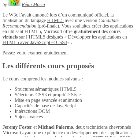
by
Rémi Morin
Le W3c l’avait annoncé lors d’un communiqué officiel, la
finalisation du langage
HTML5
avec une version
Candidate
Recommendation
(pré-finale). Vous souhaitez créer des applications
en utilisant HTML5, Microsoft offre
gratuitement
des
cours
virtuels
sur l’HTML5 désignés «
Développer les applications en
HTML5 avec JavaScript et CSS3
« .
Passez votre examen gratuitement
Les différents cours proposés
Le cours comprend les modules suivants :
Structures sémantiques HTML5
Sélecteurs CSS3 et propriété Style
Mise en page avancée et animation
Capacités de base de JavaScript
Intéractions DOM
Sujets avancés
Jeremy Foster
et
Michael Palermo
, deux techniciens chevronnés
Microsoft ayant une expérience du développement des applications