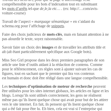
compréhensible pour les bots d’indexation tout en substituant
les
mots d’arrêts
tel-que
de,le,la etc… .
(ex: http://…com/avis-
voiture-course)
Travail de l’aspect «
marquage sémantique
» en s’aidant du
schema.org pour l’affichage de
snippets
.
Faire des choix judicieux de
mots-clés
, mais en faisant attention à ne
pas alourdir le texte, soyez raisonnable.
Savoir faire un choix des
images
et de travailler les attributs title et
alt (alt étant particulièrement spécifique aux Google bots).
Miss Seo Girl propose dans les deux premiers paragraphes de son
article une liste d’outils aidant à la rédaction de contenu. Comme
pour le référencement, ces règles sont à ajuster suivant les cas de
figures, tout en sachant que le premier qui lira vos contenus
est humain et donc doit être rédigé dans une langue compréhensible.
Les
techniques d’optimisation de moteur de recherche
peuvent
être utilisées pour les sites internet globaux, les articles en ligne et les
blogs. Lorsqu’ils sont utilisés correctement, les gens ne réalisent
même pas qu’ils lisent quelque chose qui avait pour but de les attirer
vers le site internet. En fait, ils pensent qu’ils lisent quelque chose
qui a été fait pour être lu. Eh bien, cela est vrai si l’entreprise qui