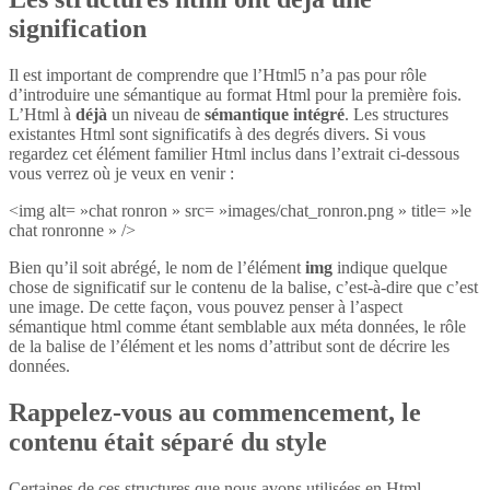
signification
Il est important de comprendre que l’Html5 n’a pas pour rôle
d’introduire une sémantique au format Html pour la première fois.
L’Html à
déjà
un niveau de
sémantique intégré
. Les structures
existantes Html sont significatifs à des degrés divers. Si vous
regardez cet élément familier Html inclus dans l’extrait ci-dessous
vous verrez où je veux en venir :
<img alt= »chat ronron » src= »images/chat_ronron.png » title= »le
chat ronronne » />
Bien qu’il soit abrégé, le nom de l’élément
img
indique quelque
chose de significatif sur le contenu de la balise, c’est-à-dire que c’est
une image. De cette façon, vous pouvez penser à l’aspect
sémantique html comme étant semblable aux méta données, le rôle
de la balise de l’élément et les noms d’attribut sont de décrire les
données.
Rappelez-vous au commencement, le
contenu était séparé du style
Certaines de ces structures que nous avons utilisées en Html