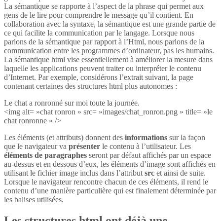
La sémantique se rapporte à l’aspect de la phrase qui permet aux
gens de le lire pour comprendre le message qu’il contient. En
collaboration avec la syntaxe, la sémantique est une grande partie de
ce qui facilite la communication par le langage. Lorsque nous
parlons de la sémantique par rapport à l’Html, nous parlons de la
communication entre les programmes d’ordinateur, pas les humains.
La sémantique html vise essentiellement à améliorer la mesure dans
laquelle les applications peuvent traiter ou interpréter le contenu
d’Internet. Par exemple, considérons l’extrait suivant, la page
contenant certaines des structures html plus autonomes :
Le chat a ronronné sur moi toute la journée.
<img alt= »chat ronron » src= »images/chat_ronron.png » title= »le
chat ronronne » />
Les éléments (et attributs) donnent des
informations
sur la façon
que le navigateur va
présenter
le contenu à l’utilisateur. Les
éléments de paragraphes
seront par défaut affichés par un espace
au-dessus et en dessous d’eux, les éléments d’image sont affichés en
utilisant le fichier image inclus dans l’attribut
src
et ainsi de suite.
Lorsque le navigateur rencontre chacun de ces éléments, il rend le
contenu d’une manière particulière qui est finalement déterminée par
les balises utilisées.
Les structures html ont déjà une