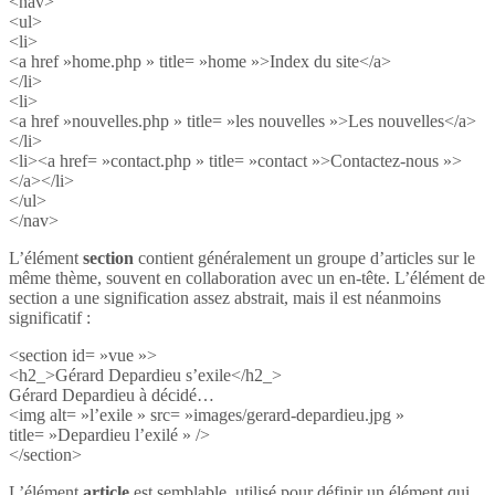
<nav>
<ul>
<li>
<a href »home.php » title= »home »>Index du site</a>
</li>
<li>
<a href »nouvelles.php » title= »les nouvelles »>Les nouvelles</a>
</li>
<li><a href= »contact.php » title= »contact »>Contactez-nous »>
</a></li>
</ul>
</nav>
L’élément
section
contient généralement un groupe d’articles sur le
même thème, souvent en collaboration avec un en-tête. L’élément de
section a une signification assez abstrait, mais il est néanmoins
significatif :
<section id= »vue »>
<h2_>Gérard Depardieu s’exile</h2_>
Gérard Depardieu à décidé…
<img alt= »l’exile » src= »images/gerard-depardieu.jpg »
title= »Depardieu l’exilé » />
</section>
L’élément
article
est semblable, utilisé pour définir un élément qui