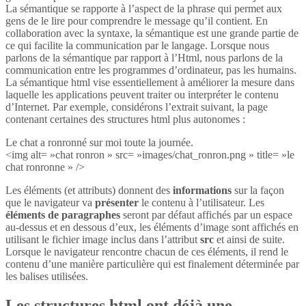
La sémantique se rapporte à l’aspect de la phrase qui permet aux
gens de le lire pour comprendre le message qu’il contient. En
collaboration avec la syntaxe, la sémantique est une grande partie de
ce qui facilite la communication par le langage. Lorsque nous
parlons de la sémantique par rapport à l’Html, nous parlons de la
communication entre les programmes d’ordinateur, pas les humains.
La sémantique html vise essentiellement à améliorer la mesure dans
laquelle les applications peuvent traiter ou interpréter le contenu
d’Internet. Par exemple, considérons l’extrait suivant, la page
contenant certaines des structures html plus autonomes :
Le chat a ronronné sur moi toute la journée.
<img alt= »chat ronron » src= »images/chat_ronron.png » title= »le
chat ronronne » />
Les éléments (et attributs) donnent des
informations
sur la façon
que le navigateur va
présenter
le contenu à l’utilisateur. Les
éléments de paragraphes
seront par défaut affichés par un espace
au-dessus et en dessous d’eux, les éléments d’image sont affichés en
utilisant le fichier image inclus dans l’attribut
src
et ainsi de suite.
Lorsque le navigateur rencontre chacun de ces éléments, il rend le
contenu d’une manière particulière qui est finalement déterminée par
les balises utilisées.
Les structures html ont déjà une