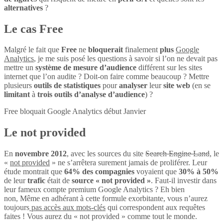
alternatives
?
Le cas Free
Malgré le fait que
Free
ne
bloquerait
finalement
plus
Google
Analytics
, je me suis posé les questions à savoir si l’on ne devait pas
mettre un
système de mesure d’audience
différent sur les sites
internet que l’on audite ? Doit-on faire comme beaucoup ? Mettre
plusieurs
outils de statistiques
pour
analyser
leur
site web
(en se
limitant
à
trois outils d’analyse d’audience
) ?
Free bloquait Google Analytics début Janvier
Le not provided
En
novembre 2012
, avec les sources du site
Search Engine Land
, le
«
not provided
» ne s’arrêtera surement jamais de proliférer. Leur
étude montrait que
64% des compagnies
voyaient que
30% à 50%
de leur
trafic
était de
source « not provided »
. Faut-il investir dans
leur fameux compte premium Google Analytics ? Eh bien
non, Même en adhérant à cette formule exorbitante, vous n’aurez
toujours
pas accès aux mots-clés
qui correspondent aux requêtes
faites ! Vous aurez du « not provided » comme tout le monde.