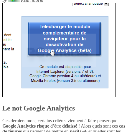
by
Rémi Morin
Le not Google Analytics
Ces derniers mois, certains critères viennent à faire penser que
Google Analytics
risque
d’être
délaissé
! Alors quels sont ces
cas
de figures
qui risquent de mettre en
péril
GA
et quelles sont les