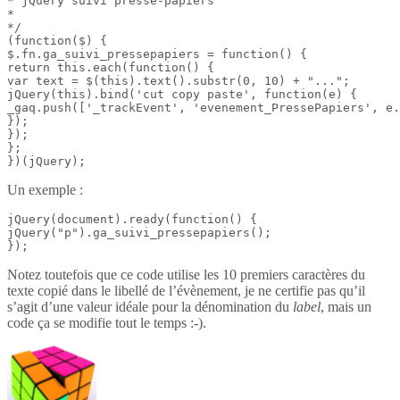
* jQuery suivi presse-papiers

*

*/

(function($) {

$.fn.ga_suivi_pressepapiers = function() {

return this.each(function() {

var text = $(this).text().substr(0, 10) + "...";

jQuery(this).bind('cut copy paste', function(e) {

_gaq.push(['_trackEvent', 'evenement_PressePapiers', e.
});

});

};

})(jQuery);
Un exemple :
jQuery(document).ready(function() {

jQuery("p").ga_suivi_pressepapiers();

});
Notez toutefois que ce code utilise les 10 premiers caractères du
texte copié dans le libellé de l’évènement, je ne certifie pas qu’il
s’agit d’une valeur idéale pour la dénomination du
label
, mais un
code ça se modifie tout le temps :-).