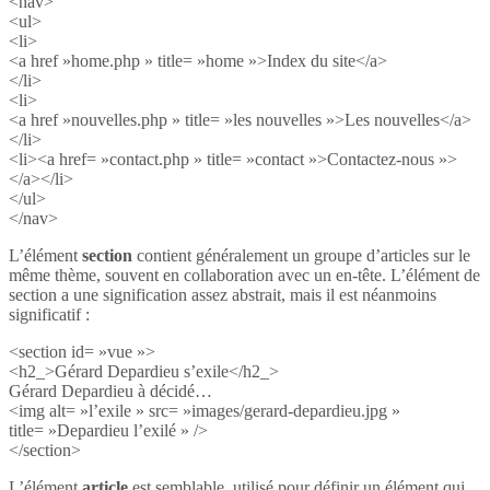
<nav>
<ul>
<li>
<a href »home.php » title= »home »>Index du site</a>
</li>
<li>
<a href »nouvelles.php » title= »les nouvelles »>Les nouvelles</a>
</li>
<li><a href= »contact.php » title= »contact »>Contactez-nous »>
</a></li>
</ul>
</nav>
L’élément
section
contient généralement un groupe d’articles sur le
même thème, souvent en collaboration avec un en-tête. L’élément de
section a une signification assez abstrait, mais il est néanmoins
significatif :
<section id= »vue »>
<h2_>Gérard Depardieu s’exile</h2_>
Gérard Depardieu à décidé…
<img alt= »l’exile » src= »images/gerard-depardieu.jpg »
title= »Depardieu l’exilé » />
</section>
L’élément
article
est semblable, utilisé pour définir un élément qui