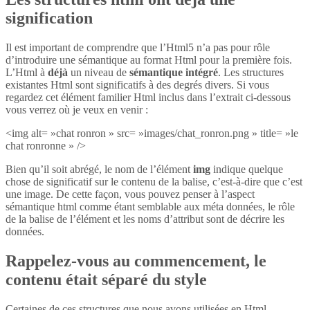
signification
Il est important de comprendre que l’Html5 n’a pas pour rôle
d’introduire une sémantique au format Html pour la première fois.
L’Html à
déjà
un niveau de
sémantique intégré
. Les structures
existantes Html sont significatifs à des degrés divers. Si vous
regardez cet élément familier Html inclus dans l’extrait ci-dessous
vous verrez où je veux en venir :
<img alt= »chat ronron » src= »images/chat_ronron.png » title= »le
chat ronronne » />
Bien qu’il soit abrégé, le nom de l’élément
img
indique quelque
chose de significatif sur le contenu de la balise, c’est-à-dire que c’est
une image. De cette façon, vous pouvez penser à l’aspect
sémantique html comme étant semblable aux méta données, le rôle
de la balise de l’élément et les noms d’attribut sont de décrire les
données.
Rappelez-vous au commencement, le
contenu était séparé du style
Certaines de ces structures que nous avons utilisées en Html