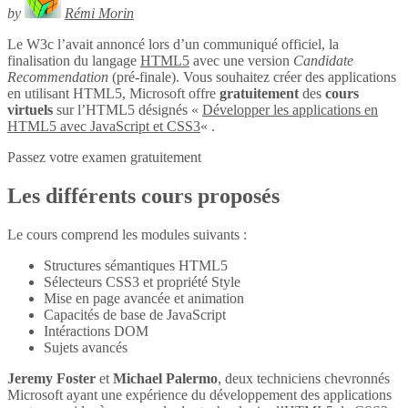
by
Rémi Morin
Le W3c l’avait annoncé lors d’un communiqué officiel, la
finalisation du langage
HTML5
avec une version
Candidate
Recommendation
(pré-finale). Vous souhaitez créer des applications
en utilisant HTML5, Microsoft offre
gratuitement
des
cours
virtuels
sur l’HTML5 désignés «
Développer les applications en
HTML5 avec JavaScript et CSS3
« .
Passez votre examen gratuitement
Les différents cours proposés
Le cours comprend les modules suivants :
Structures sémantiques HTML5
Sélecteurs CSS3 et propriété Style
Mise en page avancée et animation
Capacités de base de JavaScript
Intéractions DOM
Sujets avancés
Jeremy Foster
et
Michael Palermo
, deux techniciens chevronnés
Microsoft ayant une expérience du développement des applications