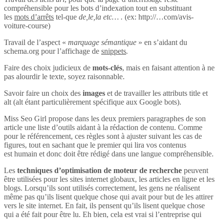
compréhensible pour les bots d’indexation tout en substituant
les
mots d’arrêts
tel-que
de,le,la etc… .
(ex: http://…com/avis-
voiture-course)
Travail de l’aspect «
marquage sémantique
» en s’aidant du
schema.org pour l’affichage de
snippets
.
Faire des choix judicieux de
mots-clés
, mais en faisant attention à ne
pas alourdir le texte, soyez raisonnable.
Savoir faire un choix des
images
et de travailler les attributs title et
alt (alt étant particulièrement spécifique aux Google bots).
Miss Seo Girl propose dans les deux premiers paragraphes de son
article une liste d’outils aidant à la rédaction de contenu. Comme
pour le référencement, ces règles sont à ajuster suivant les cas de
figures, tout en sachant que le premier qui lira vos contenus
est humain et donc doit être rédigé dans une langue compréhensible.
Les
techniques d’optimisation de moteur de recherche
peuvent
être utilisées pour les sites internet globaux, les articles en ligne et les
blogs. Lorsqu’ils sont utilisés correctement, les gens ne réalisent
même pas qu’ils lisent quelque chose qui avait pour but de les attirer
vers le site internet. En fait, ils pensent qu’ils lisent quelque chose
qui a été fait pour être lu. Eh bien, cela est vrai si l’entreprise qui