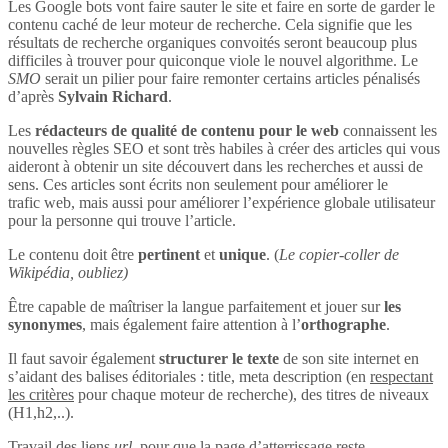
Les Google bots vont faire sauter le site et faire en sorte de garder le
contenu caché de leur moteur de recherche. Cela signifie que les
résultats de recherche organiques convoités seront beaucoup plus
difficiles à trouver pour quiconque viole le nouvel algorithme. Le
SMO
serait un pilier pour faire remonter certains articles pénalisés
d’après
Sylvain Richard
.
Les
rédacteurs de qualité de contenu pour le web
connaissent les
nouvelles règles SEO et sont très habiles à créer des articles qui vous
aideront à obtenir un site découvert dans les recherches et aussi de
sens. Ces articles sont écrits non seulement pour améliorer le
trafic web, mais aussi pour améliorer l’expérience globale utilisateur
pour la personne qui trouve l’article.
Le contenu doit être
pertinent
et
unique
. (
Le copier-coller de
Wikipédia, oubliez)
Être capable de maîtriser la langue parfaitement et jouer sur
les
synonymes
, mais également faire attention à l’
orthographe
.
Il faut savoir également
structurer le texte
de son site internet en
s’aidant des balises éditoriales : title, meta description (en
respectant
les critères
pour chaque moteur de recherche), des titres de niveaux
(H1,h2,..).
Travail des liens
url
, pour que la page d’atterrissage reste