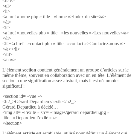
<nav>
<ul>
<li>
<a href »home.php » title= »home »>Index du site</a>
</li>
<li>
<a href »nouvelles.php » title= »les nouvelles »>Les nouvelles</a>
</li>
<li><a href= »contact.php » title= »contact »>Contactez-nous »>
</a></li>
</ul>
</nav>
L’élément
section
contient généralement un groupe d’articles sur le
même thème, souvent en collaboration avec un en-tête. L’élément de
section a une signification assez abstrait, mais il est néanmoins
significatif :
<section id= »vue »>
<h2_>Gérard Depardieu s’exile</h2_>
Gérard Depardieu à décidé…
<img alt= »l’exile » src= »images/gerard-depardieu.jpg »
title= »Depardieu l’exilé » />
</section>
L’élément
article
est semblable, utilisé pour définir un élément qui