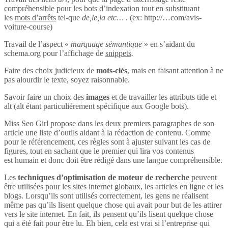
compréhensible pour les bots d’indexation tout en substituant
les
mots d’arrêts
tel-que
de,le,la etc… .
(ex: http://…com/avis-
voiture-course)
Travail de l’aspect «
marquage sémantique
» en s’aidant du
schema.org pour l’affichage de
snippets
.
Faire des choix judicieux de
mots-clés
, mais en faisant attention à ne
pas alourdir le texte, soyez raisonnable.
Savoir faire un choix des
images
et de travailler les attributs title et
alt (alt étant particulièrement spécifique aux Google bots).
Miss Seo Girl propose dans les deux premiers paragraphes de son
article une liste d’outils aidant à la rédaction de contenu. Comme
pour le référencement, ces règles sont à ajuster suivant les cas de
figures, tout en sachant que le premier qui lira vos contenus
est humain et donc doit être rédigé dans une langue compréhensible.
Les
techniques d’optimisation de moteur de recherche
peuvent
être utilisées pour les sites internet globaux, les articles en ligne et les
blogs. Lorsqu’ils sont utilisés correctement, les gens ne réalisent
même pas qu’ils lisent quelque chose qui avait pour but de les attirer
vers le site internet. En fait, ils pensent qu’ils lisent quelque chose
qui a été fait pour être lu. Eh bien, cela est vrai si l’entreprise qui