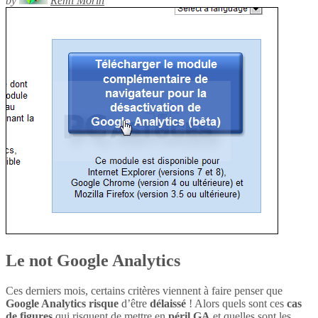
by
Rémi Morin
Le not Google Analytics
Ces derniers mois, certains critères viennent à faire penser que
Google Analytics
risque
d’être
délaissé
! Alors quels sont ces
cas
de figures
qui risquent de mettre en
péril
GA
et quelles sont les