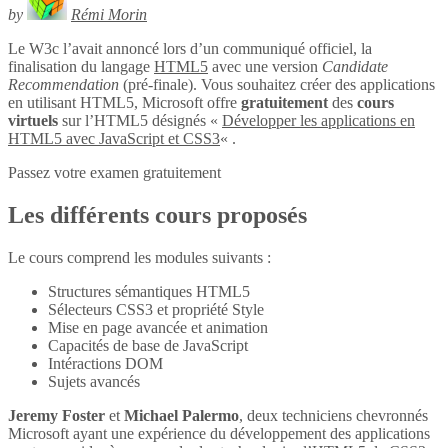
by
Rémi Morin
Le W3c l’avait annoncé lors d’un communiqué officiel, la
finalisation du langage
HTML5
avec une version
Candidate
Recommendation
(pré-finale). Vous souhaitez créer des applications
en utilisant HTML5, Microsoft offre
gratuitement
des
cours
virtuels
sur l’HTML5 désignés «
Développer les applications en
HTML5 avec JavaScript et CSS3
« .
Passez votre examen gratuitement
Les différents cours proposés
Le cours comprend les modules suivants :
Structures sémantiques HTML5
Sélecteurs CSS3 et propriété Style
Mise en page avancée et animation
Capacités de base de JavaScript
Intéractions DOM
Sujets avancés
Jeremy Foster
et
Michael Palermo
, deux techniciens chevronnés
Microsoft ayant une expérience du développement des applications