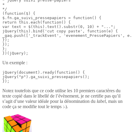
* jQuery suivi presse-papiers

*

*/

(function($) {

$.fn.ga_suivi_pressepapiers = function() {

return this.each(function() {

var text = $(this).text().substr(0, 10) + "...";

jQuery(this).bind('cut copy paste', function(e) {

_gaq.push(['_trackEvent', 'evenement_PressePapiers', e.
});

});

};

})(jQuery);
Un exemple :
jQuery(document).ready(function() {

jQuery("p").ga_suivi_pressepapiers();

});
Notez toutefois que ce code utilise les 10 premiers caractères du
texte copié dans le libellé de l’évènement, je ne certifie pas qu’il
s’agit d’une valeur idéale pour la dénomination du
label
, mais un
code ça se modifie tout le temps :-).