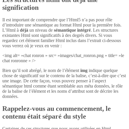
signification
Il est important de comprendre que l’Html5 n’a pas pour rôle
d’introduire une sémantique au format Html pour la première fois.
L’Html à
déjà
un niveau de
sémantique intégré
. Les structures
existantes Html sont significatifs à des degrés divers. Si vous
regardez cet élément familier Html inclus dans l’extrait ci-dessous
vous verrez où je veux en venir :
<img alt= »chat ronron » src= »images/chat_ronron.png » title= »le
chat ronronne » />
Bien qu’il soit abrégé, le nom de l’élément
img
indique quelque
chose de significatif sur le contenu de la balise, c’est-à-dire que c’est
une image. De cette façon, vous pouvez penser à l’aspect
sémantique html comme étant semblable aux méta données, le rôle
de la balise de l’élément et les noms d’attribut sont de décrire les
données.
Rappelez-vous au commencement, le
contenu était séparé du style
Certaines de ces structures que nous avons utilisées en Html