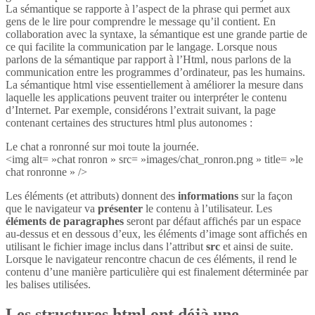
La sémantique se rapporte à l’aspect de la phrase qui permet aux
gens de le lire pour comprendre le message qu’il contient. En
collaboration avec la syntaxe, la sémantique est une grande partie de
ce qui facilite la communication par le langage. Lorsque nous
parlons de la sémantique par rapport à l’Html, nous parlons de la
communication entre les programmes d’ordinateur, pas les humains.
La sémantique html vise essentiellement à améliorer la mesure dans
laquelle les applications peuvent traiter ou interpréter le contenu
d’Internet. Par exemple, considérons l’extrait suivant, la page
contenant certaines des structures html plus autonomes :
Le chat a ronronné sur moi toute la journée.
<img alt= »chat ronron » src= »images/chat_ronron.png » title= »le
chat ronronne » />
Les éléments (et attributs) donnent des
informations
sur la façon
que le navigateur va
présenter
le contenu à l’utilisateur. Les
éléments de paragraphes
seront par défaut affichés par un espace
au-dessus et en dessous d’eux, les éléments d’image sont affichés en
utilisant le fichier image inclus dans l’attribut
src
et ainsi de suite.
Lorsque le navigateur rencontre chacun de ces éléments, il rend le
contenu d’une manière particulière qui est finalement déterminée par
les balises utilisées.
Les structures html ont déjà une