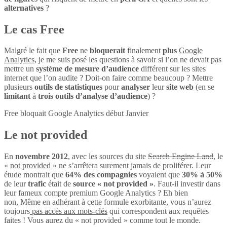
alternatives
?
Le cas Free
Malgré le fait que
Free
ne
bloquerait
finalement
plus
Google
Analytics
, je me suis posé les questions à savoir si l’on ne devait pas
mettre un
système de mesure d’audience
différent sur les sites
internet que l’on audite ? Doit-on faire comme beaucoup ? Mettre
plusieurs
outils de statistiques
pour
analyser
leur
site web
(en se
limitant
à
trois outils d’analyse d’audience
) ?
Free bloquait Google Analytics début Janvier
Le not provided
En
novembre 2012
, avec les sources du site
Search Engine Land
, le
«
not provided
» ne s’arrêtera surement jamais de proliférer. Leur
étude montrait que
64% des compagnies
voyaient que
30% à 50%
de leur
trafic
était de
source « not provided »
. Faut-il investir dans
leur fameux compte premium Google Analytics ? Eh bien
non, Même en adhérant à cette formule exorbitante, vous n’aurez
toujours
pas accès aux mots-clés
qui correspondent aux requêtes
faites ! Vous aurez du « not provided » comme tout le monde.