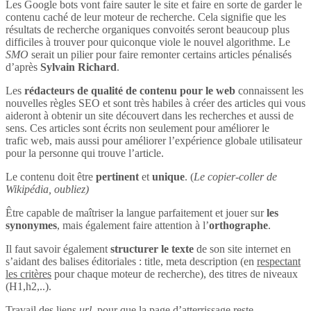
Les Google bots vont faire sauter le site et faire en sorte de garder le
contenu caché de leur moteur de recherche. Cela signifie que les
résultats de recherche organiques convoités seront beaucoup plus
difficiles à trouver pour quiconque viole le nouvel algorithme. Le
SMO
serait un pilier pour faire remonter certains articles pénalisés
d’après
Sylvain Richard
.
Les
rédacteurs de qualité de contenu pour le web
connaissent les
nouvelles règles SEO et sont très habiles à créer des articles qui vous
aideront à obtenir un site découvert dans les recherches et aussi de
sens. Ces articles sont écrits non seulement pour améliorer le
trafic web, mais aussi pour améliorer l’expérience globale utilisateur
pour la personne qui trouve l’article.
Le contenu doit être
pertinent
et
unique
. (
Le copier-coller de
Wikipédia, oubliez)
Être capable de maîtriser la langue parfaitement et jouer sur
les
synonymes
, mais également faire attention à l’
orthographe
.
Il faut savoir également
structurer le texte
de son site internet en
s’aidant des balises éditoriales : title, meta description (en
respectant
les critères
pour chaque moteur de recherche), des titres de niveaux
(H1,h2,..).
Travail des liens
url
, pour que la page d’atterrissage reste