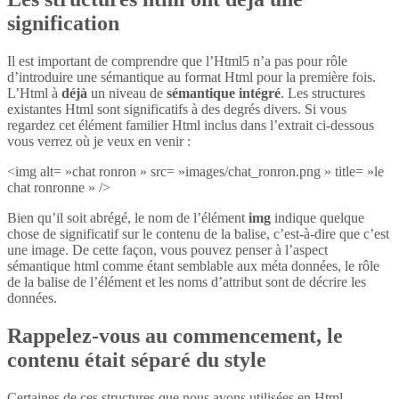
signification
Il est important de comprendre que l’Html5 n’a pas pour rôle
d’introduire une sémantique au format Html pour la première fois.
L’Html à
déjà
un niveau de
sémantique intégré
. Les structures
existantes Html sont significatifs à des degrés divers. Si vous
regardez cet élément familier Html inclus dans l’extrait ci-dessous
vous verrez où je veux en venir :
<img alt= »chat ronron » src= »images/chat_ronron.png » title= »le
chat ronronne » />
Bien qu’il soit abrégé, le nom de l’élément
img
indique quelque
chose de significatif sur le contenu de la balise, c’est-à-dire que c’est
une image. De cette façon, vous pouvez penser à l’aspect
sémantique html comme étant semblable aux méta données, le rôle
de la balise de l’élément et les noms d’attribut sont de décrire les
données.
Rappelez-vous au commencement, le
contenu était séparé du style
Certaines de ces structures que nous avons utilisées en Html