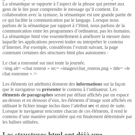
La sémantique se rapporte à l’aspect de la phrase qui permet aux
gens de le lire pour comprendre le message qu’il contient. En
collaboration avec la syntaxe, la sémantique est une grande partie de
ce qui facilite la communication par le langage. Lorsque nous
parlons de la sémantique par rapport à l’Html, nous parlons de la
communication entre les programmes d’ordinateur, pas les humains.
La sémantique html vise essentiellement à améliorer la mesure dans
laquelle les applications peuvent traiter ou interpréter le contenu
d’Internet. Par exemple, considérons l’extrait suivant, la page
contenant certaines des structures html plus autonomes :
Le chat a ronronné sur moi toute la journée.
<img alt= »chat ronron » src= »images/chat_ronron.png » title= »le
chat ronronne » />
Les éléments (et attributs) donnent des
informations
sur la façon
que le navigateur va
présenter
le contenu à l’utilisateur. Les
éléments de paragraphes
seront par défaut affichés par un espace
au-dessus et en dessous d’eux, les éléments d’image sont affichés en
utilisant le fichier image inclus dans l’attribut
src
et ainsi de suite.
Lorsque le navigateur rencontre chacun de ces éléments, il rend le
contenu d’une manière particulière qui est finalement déterminée par
les balises utilisées.
Les structures html ont déjà une