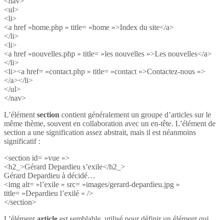
<nav>
<ul>
<li>
<a href »home.php » title= »home »>Index du site</a>
</li>
<li>
<a href »nouvelles.php » title= »les nouvelles »>Les nouvelles</a>
</li>
<li><a href= »contact.php » title= »contact »>Contactez-nous »>
</a></li>
</ul>
</nav>
L’élément
section
contient généralement un groupe d’articles sur le
même thème, souvent en collaboration avec un en-tête. L’élément de
section a une signification assez abstrait, mais il est néanmoins
significatif :
<section id= »vue »>
<h2_>Gérard Depardieu s’exile</h2_>
Gérard Depardieu à décidé…
<img alt= »l’exile » src= »images/gerard-depardieu.jpg »
title= »Depardieu l’exilé » />
</section>
L’élément
article
est semblable, utilisé pour définir un élément qui