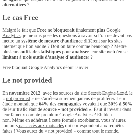
alternatives
?
Le cas Free
Malgré le fait que
Free
ne
bloquerait
finalement
plus
Google
Analytics
, je me suis posé les questions à savoir si l’on ne devait pas
mettre un
système de mesure d’audience
différent sur les sites
internet que l’on audite ? Doit-on faire comme beaucoup ? Mettre
plusieurs
outils de statistiques
pour
analyser
leur
site web
(en se
limitant
à
trois outils d’analyse d’audience
) ?
Free bloquait Google Analytics début Janvier
Le not provided
En
novembre 2012
, avec les sources du site
Search Engine Land
, le
«
not provided
» ne s’arrêtera surement jamais de proliférer. Leur
étude montrait que
64% des compagnies
voyaient que
30% à 50%
de leur
trafic
était de
source « not provided »
. Faut-il investir dans
leur fameux compte premium Google Analytics ? Eh bien
non, Même en adhérant à cette formule exorbitante, vous n’aurez
toujours
pas accès aux mots-clés
qui correspondent aux requêtes
faites ! Vous aurez du « not provided » comme tout le monde.