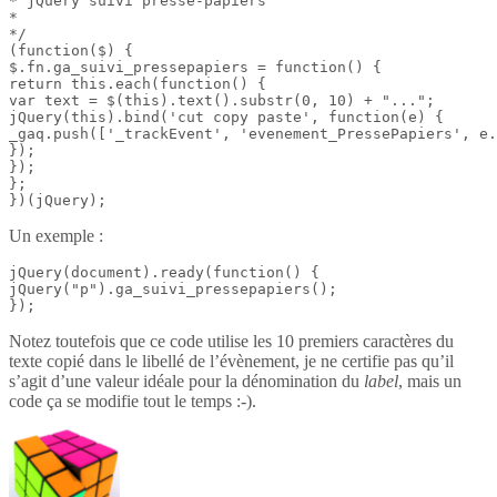
* jQuery suivi presse-papiers

*

*/

(function($) {

$.fn.ga_suivi_pressepapiers = function() {

return this.each(function() {

var text = $(this).text().substr(0, 10) + "...";

jQuery(this).bind('cut copy paste', function(e) {

_gaq.push(['_trackEvent', 'evenement_PressePapiers', e.
});

});

};

})(jQuery);
Un exemple :
jQuery(document).ready(function() {

jQuery("p").ga_suivi_pressepapiers();

});
Notez toutefois que ce code utilise les 10 premiers caractères du
texte copié dans le libellé de l’évènement, je ne certifie pas qu’il
s’agit d’une valeur idéale pour la dénomination du
label
, mais un
code ça se modifie tout le temps :-).