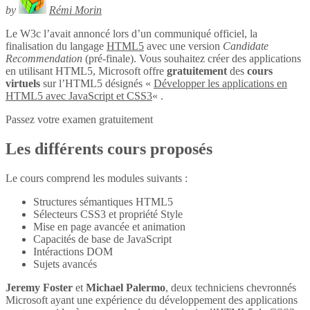
by
Rémi Morin
Le W3c l’avait annoncé lors d’un communiqué officiel, la
finalisation du langage
HTML5
avec une version
Candidate
Recommendation
(pré-finale). Vous souhaitez créer des applications
en utilisant HTML5, Microsoft offre
gratuitement
des
cours
virtuels
sur l’HTML5 désignés «
Développer les applications en
HTML5 avec JavaScript et CSS3
« .
Passez votre examen gratuitement
Les différents cours proposés
Le cours comprend les modules suivants :
Structures sémantiques HTML5
Sélecteurs CSS3 et propriété Style
Mise en page avancée et animation
Capacités de base de JavaScript
Intéractions DOM
Sujets avancés
Jeremy Foster
et
Michael Palermo
, deux techniciens chevronnés
Microsoft ayant une expérience du développement des applications