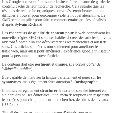
Les Google bots vont faire sauter le site et faire en sorte de garder le
contenu caché de leur moteur de recherche. Cela signifie que les
résultats de recherche organiques convoités seront beaucoup plus
difficiles à trouver pour quiconque viole le nouvel algorithme. Le
SMO
serait un pilier pour faire remonter certains articles pénalisés
d’après
Sylvain Richard
.
Les
rédacteurs de qualité de contenu pour le web
connaissent les
nouvelles règles SEO et sont très habiles à créer des articles qui vous
aideront à obtenir un site découvert dans les recherches et aussi de
sens. Ces articles sont écrits non seulement pour améliorer le
trafic web, mais aussi pour améliorer l’expérience globale utilisateur
pour la personne qui trouve l’article.
Le contenu doit être
pertinent
et
unique
. (
Le copier-coller de
Wikipédia, oubliez)
Être capable de maîtriser la langue parfaitement et jouer sur
les
synonymes
, mais également faire attention à l’
orthographe
.
Il faut savoir également
structurer le texte
de son site internet en
s’aidant des balises éditoriales : title, meta description (en
respectant
les critères
pour chaque moteur de recherche), des titres de niveaux
(H1,h2,..).
Travail des liens
url
, pour que la page d’atterrissage reste