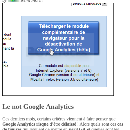
by
Rémi Morin
Le not Google Analytics
Ces derniers mois, certains critères viennent à faire penser que
Google Analytics
risque
d’être
délaissé
! Alors quels sont ces
cas
de figures
qui risquent de mettre en
péril
GA
et quelles sont les