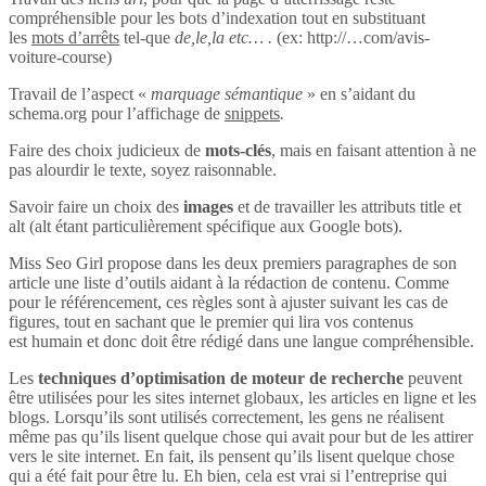
compréhensible pour les bots d’indexation tout en substituant
les
mots d’arrêts
tel-que
de,le,la etc… .
(ex: http://…com/avis-
voiture-course)
Travail de l’aspect «
marquage sémantique
» en s’aidant du
schema.org pour l’affichage de
snippets
.
Faire des choix judicieux de
mots-clés
, mais en faisant attention à ne
pas alourdir le texte, soyez raisonnable.
Savoir faire un choix des
images
et de travailler les attributs title et
alt (alt étant particulièrement spécifique aux Google bots).
Miss Seo Girl propose dans les deux premiers paragraphes de son
article une liste d’outils aidant à la rédaction de contenu. Comme
pour le référencement, ces règles sont à ajuster suivant les cas de
figures, tout en sachant que le premier qui lira vos contenus
est humain et donc doit être rédigé dans une langue compréhensible.
Les
techniques d’optimisation de moteur de recherche
peuvent
être utilisées pour les sites internet globaux, les articles en ligne et les
blogs. Lorsqu’ils sont utilisés correctement, les gens ne réalisent
même pas qu’ils lisent quelque chose qui avait pour but de les attirer
vers le site internet. En fait, ils pensent qu’ils lisent quelque chose
qui a été fait pour être lu. Eh bien, cela est vrai si l’entreprise qui