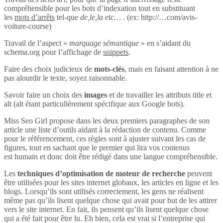
compréhensible pour les bots d’indexation tout en substituant
les
mots d’arrêts
tel-que
de,le,la etc… .
(ex: http://…com/avis-
voiture-course)
Travail de l’aspect «
marquage sémantique
» en s’aidant du
schema.org pour l’affichage de
snippets
.
Faire des choix judicieux de
mots-clés
, mais en faisant attention à ne
pas alourdir le texte, soyez raisonnable.
Savoir faire un choix des
images
et de travailler les attributs title et
alt (alt étant particulièrement spécifique aux Google bots).
Miss Seo Girl propose dans les deux premiers paragraphes de son
article une liste d’outils aidant à la rédaction de contenu. Comme
pour le référencement, ces règles sont à ajuster suivant les cas de
figures, tout en sachant que le premier qui lira vos contenus
est humain et donc doit être rédigé dans une langue compréhensible.
Les
techniques d’optimisation de moteur de recherche
peuvent
être utilisées pour les sites internet globaux, les articles en ligne et les
blogs. Lorsqu’ils sont utilisés correctement, les gens ne réalisent
même pas qu’ils lisent quelque chose qui avait pour but de les attirer
vers le site internet. En fait, ils pensent qu’ils lisent quelque chose
qui a été fait pour être lu. Eh bien, cela est vrai si l’entreprise qui