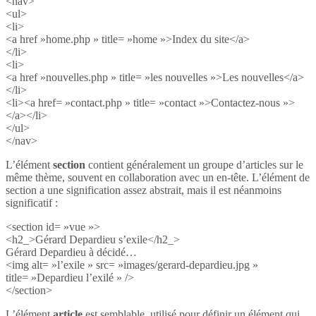
<nav>
<ul>
<li>
<a href »home.php » title= »home »>Index du site</a>
</li>
<li>
<a href »nouvelles.php » title= »les nouvelles »>Les nouvelles</a>
</li>
<li><a href= »contact.php » title= »contact »>Contactez-nous »>
</a></li>
</ul>
</nav>
L’élément
section
contient généralement un groupe d’articles sur le
même thème, souvent en collaboration avec un en-tête. L’élément de
section a une signification assez abstrait, mais il est néanmoins
significatif :
<section id= »vue »>
<h2_>Gérard Depardieu s’exile</h2_>
Gérard Depardieu à décidé…
<img alt= »l’exile » src= »images/gerard-depardieu.jpg »
title= »Depardieu l’exilé » />
</section>
L’élément
article
est semblable, utilisé pour définir un élément qui