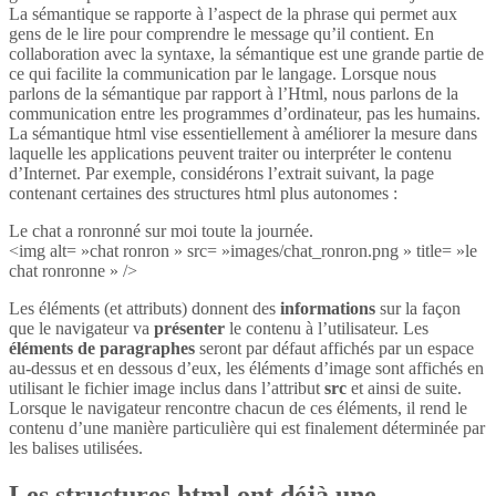
La sémantique se rapporte à l’aspect de la phrase qui permet aux
gens de le lire pour comprendre le message qu’il contient. En
collaboration avec la syntaxe, la sémantique est une grande partie de
ce qui facilite la communication par le langage. Lorsque nous
parlons de la sémantique par rapport à l’Html, nous parlons de la
communication entre les programmes d’ordinateur, pas les humains.
La sémantique html vise essentiellement à améliorer la mesure dans
laquelle les applications peuvent traiter ou interpréter le contenu
d’Internet. Par exemple, considérons l’extrait suivant, la page
contenant certaines des structures html plus autonomes :
Le chat a ronronné sur moi toute la journée.
<img alt= »chat ronron » src= »images/chat_ronron.png » title= »le
chat ronronne » />
Les éléments (et attributs) donnent des
informations
sur la façon
que le navigateur va
présenter
le contenu à l’utilisateur. Les
éléments de paragraphes
seront par défaut affichés par un espace
au-dessus et en dessous d’eux, les éléments d’image sont affichés en
utilisant le fichier image inclus dans l’attribut
src
et ainsi de suite.
Lorsque le navigateur rencontre chacun de ces éléments, il rend le
contenu d’une manière particulière qui est finalement déterminée par
les balises utilisées.
Les structures html ont déjà une