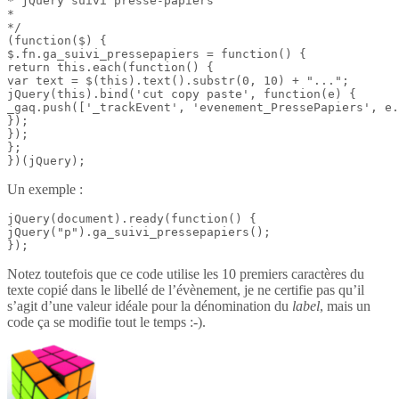
* jQuery suivi presse-papiers

*

*/

(function($) {

$.fn.ga_suivi_pressepapiers = function() {

return this.each(function() {

var text = $(this).text().substr(0, 10) + "...";

jQuery(this).bind('cut copy paste', function(e) {

_gaq.push(['_trackEvent', 'evenement_PressePapiers', e.
});

});

};

})(jQuery);
Un exemple :
jQuery(document).ready(function() {

jQuery("p").ga_suivi_pressepapiers();

});
Notez toutefois que ce code utilise les 10 premiers caractères du
texte copié dans le libellé de l’évènement, je ne certifie pas qu’il
s’agit d’une valeur idéale pour la dénomination du
label
, mais un
code ça se modifie tout le temps :-).