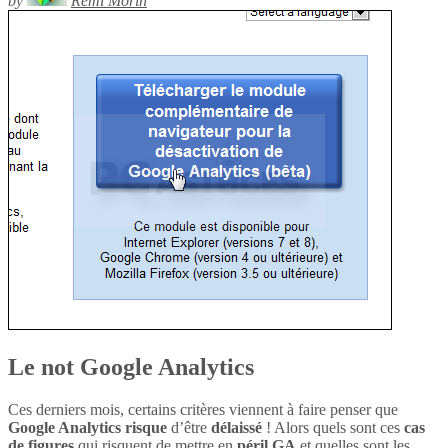
by
Rémi Morin
Le not Google Analytics
Ces derniers mois, certains critères viennent à faire penser que
Google Analytics
risque
d’être
délaissé
! Alors quels sont ces
cas
de figures
qui risquent de mettre en
péril
GA
et quelles sont les