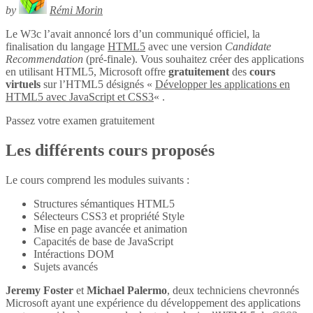
by
Rémi Morin
Le W3c l’avait annoncé lors d’un communiqué officiel, la
finalisation du langage
HTML5
avec une version
Candidate
Recommendation
(pré-finale). Vous souhaitez créer des applications
en utilisant HTML5, Microsoft offre
gratuitement
des
cours
virtuels
sur l’HTML5 désignés «
Développer les applications en
HTML5 avec JavaScript et CSS3
« .
Passez votre examen gratuitement
Les différents cours proposés
Le cours comprend les modules suivants :
Structures sémantiques HTML5
Sélecteurs CSS3 et propriété Style
Mise en page avancée et animation
Capacités de base de JavaScript
Intéractions DOM
Sujets avancés
Jeremy Foster
et
Michael Palermo
, deux techniciens chevronnés
Microsoft ayant une expérience du développement des applications