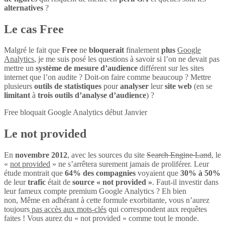
alternatives
?
Le cas Free
Malgré le fait que
Free
ne
bloquerait
finalement
plus
Google
Analytics
, je me suis posé les questions à savoir si l’on ne devait pas
mettre un
système de mesure d’audience
différent sur les sites
internet que l’on audite ? Doit-on faire comme beaucoup ? Mettre
plusieurs
outils de statistiques
pour
analyser
leur
site web
(en se
limitant
à
trois outils d’analyse d’audience
) ?
Free bloquait Google Analytics début Janvier
Le not provided
En
novembre 2012
, avec les sources du site
Search Engine Land
, le
«
not provided
» ne s’arrêtera surement jamais de proliférer. Leur
étude montrait que
64% des compagnies
voyaient que
30% à 50%
de leur
trafic
était de
source « not provided »
. Faut-il investir dans
leur fameux compte premium Google Analytics ? Eh bien
non, Même en adhérant à cette formule exorbitante, vous n’aurez
toujours
pas accès aux mots-clés
qui correspondent aux requêtes
faites ! Vous aurez du « not provided » comme tout le monde.