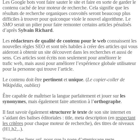
Les Google bots vont faire sauter le site et faire en sorte de garder le
contenu caché de leur moteur de recherche. Cela signifie que les
résultats de recherche organiques convoités seront beaucoup plus
difficiles à trouver pour quiconque viole le nouvel algorithme. Le
SMO
serait un pilier pour faire remonter certains articles pénalisés
d’après
Sylvain Richard
.
Les
rédacteurs de qualité de contenu pour le web
connaissent les
nouvelles règles SEO et sont très habiles à créer des articles qui vous
aideront à obtenir un site découvert dans les recherches et aussi de
sens. Ces articles sont écrits non seulement pour améliorer le
trafic web, mais aussi pour améliorer l’expérience globale utilisateur
pour la personne qui trouve l’article.
Le contenu doit être
pertinent
et
unique
. (
Le copier-coller de
Wikipédia, oubliez)
Être capable de maîtriser la langue parfaitement et jouer sur
les
synonymes
, mais également faire attention à l’
orthographe
.
Il faut savoir également
structurer le texte
de son site internet en
s’aidant des balises éditoriales : title, meta description (en
respectant
les critères
pour chaque moteur de recherche), des titres de niveaux
(H1,h2,..).
Travail des liens
url
, pour que la page d’atterrissage reste