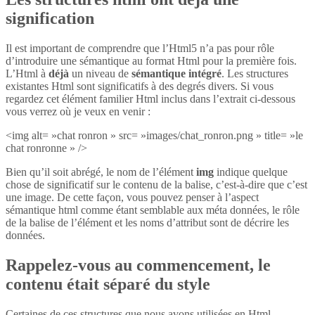
signification
Il est important de comprendre que l’Html5 n’a pas pour rôle
d’introduire une sémantique au format Html pour la première fois.
L’Html à
déjà
un niveau de
sémantique intégré
. Les structures
existantes Html sont significatifs à des degrés divers. Si vous
regardez cet élément familier Html inclus dans l’extrait ci-dessous
vous verrez où je veux en venir :
<img alt= »chat ronron » src= »images/chat_ronron.png » title= »le
chat ronronne » />
Bien qu’il soit abrégé, le nom de l’élément
img
indique quelque
chose de significatif sur le contenu de la balise, c’est-à-dire que c’est
une image. De cette façon, vous pouvez penser à l’aspect
sémantique html comme étant semblable aux méta données, le rôle
de la balise de l’élément et les noms d’attribut sont de décrire les
données.
Rappelez-vous au commencement, le
contenu était séparé du style
Certaines de ces structures que nous avons utilisées en Html