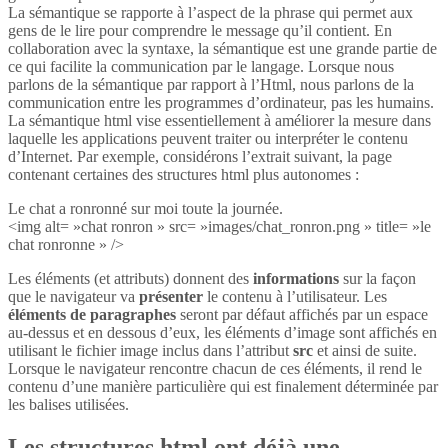
La sémantique se rapporte à l’aspect de la phrase qui permet aux
gens de le lire pour comprendre le message qu’il contient. En
collaboration avec la syntaxe, la sémantique est une grande partie de
ce qui facilite la communication par le langage. Lorsque nous
parlons de la sémantique par rapport à l’Html, nous parlons de la
communication entre les programmes d’ordinateur, pas les humains.
La sémantique html vise essentiellement à améliorer la mesure dans
laquelle les applications peuvent traiter ou interpréter le contenu
d’Internet. Par exemple, considérons l’extrait suivant, la page
contenant certaines des structures html plus autonomes :
Le chat a ronronné sur moi toute la journée.
<img alt= »chat ronron » src= »images/chat_ronron.png » title= »le
chat ronronne » />
Les éléments (et attributs) donnent des
informations
sur la façon
que le navigateur va
présenter
le contenu à l’utilisateur. Les
éléments de paragraphes
seront par défaut affichés par un espace
au-dessus et en dessous d’eux, les éléments d’image sont affichés en
utilisant le fichier image inclus dans l’attribut
src
et ainsi de suite.
Lorsque le navigateur rencontre chacun de ces éléments, il rend le
contenu d’une manière particulière qui est finalement déterminée par
les balises utilisées.
Les structures html ont déjà une