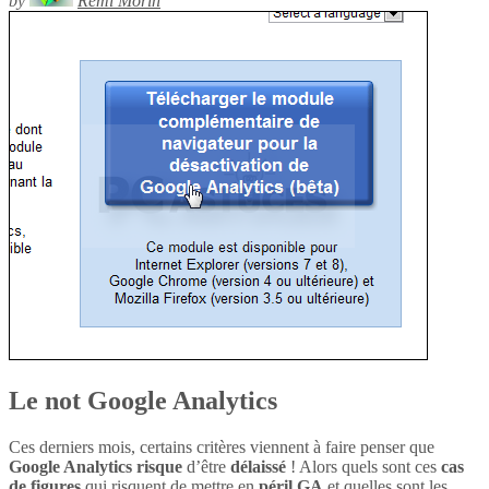
by
Rémi Morin
Le not Google Analytics
Ces derniers mois, certains critères viennent à faire penser que
Google Analytics
risque
d’être
délaissé
! Alors quels sont ces
cas
de figures
qui risquent de mettre en
péril
GA
et quelles sont les