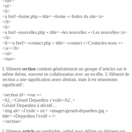
<nav>
<ul>
<li>
<a href »home.php » title= »home »>Index du site</a>
</li>
<li>
<a href »nouvelles.php » title= »les nouvelles »>Les nouvelles</a>
</li>
<li><a href= »contact.php » title= »contact »>Contactez-nous »>
</a></li>
</ul>
</nav>
L’élément
section
contient généralement un groupe d’articles sur le
même thème, souvent en collaboration avec un en-tête. L’élément de
section a une signification assez abstrait, mais il est néanmoins
significatif :
<section id= »vue »>
<h2_>Gérard Depardieu s’exile</h2_>
Gérard Depardieu à décidé…
<img alt= »l’exile » src= »images/gerard-depardieu.jpg »
title= »Depardieu l’exilé » />
</section>
L’élément
article
est semblable, utilisé pour définir un élément qui