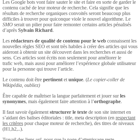
Les Google bots vont faire sauter le site et faire en sorte de garder le
contenu caché de leur moteur de recherche. Cela signifie que les
résultats de recherche organiques convoités seront beaucoup plus
difficiles à trouver pour quiconque viole le nouvel algorithme. Le
SMO
serait un pilier pour faire remonter certains articles pénalisés
d’après
Sylvain Richard
.
Les
rédacteurs de qualité de contenu pour le web
connaissent les
nouvelles règles SEO et sont très habiles à créer des articles qui vous
aideront à obtenir un site découvert dans les recherches et aussi de
sens. Ces articles sont écrits non seulement pour améliorer le
trafic web, mais aussi pour améliorer l’expérience globale utilisateur
pour la personne qui trouve l’article.
Le contenu doit être
pertinent
et
unique
. (
Le copier-coller de
Wikipédia, oubliez)
Être capable de maîtriser la langue parfaitement et jouer sur
les
synonymes
, mais également faire attention à l’
orthographe
.
Il faut savoir également
structurer le texte
de son site internet en
s’aidant des balises éditoriales : title, meta description (en
respectant
les critères
pour chaque moteur de recherche), des titres de niveaux
(H1,h2,..).
Travail des liens
url
, pour que la page d’atterrissage reste