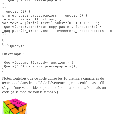
* jQuery suivi presse-papiers

*

*/

(function($) {

$.fn.ga_suivi_pressepapiers = function() {

return this.each(function() {

var text = $(this).text().substr(0, 10) + "...";

jQuery(this).bind('cut copy paste', function(e) {

_gaq.push(['_trackEvent', 'evenement_PressePapiers', e.
});

});

};

})(jQuery);
Un exemple :
jQuery(document).ready(function() {

jQuery("p").ga_suivi_pressepapiers();

});
Notez toutefois que ce code utilise les 10 premiers caractères du
texte copié dans le libellé de l’évènement, je ne certifie pas qu’il
s’agit d’une valeur idéale pour la dénomination du
label
, mais un
code ça se modifie tout le temps :-).