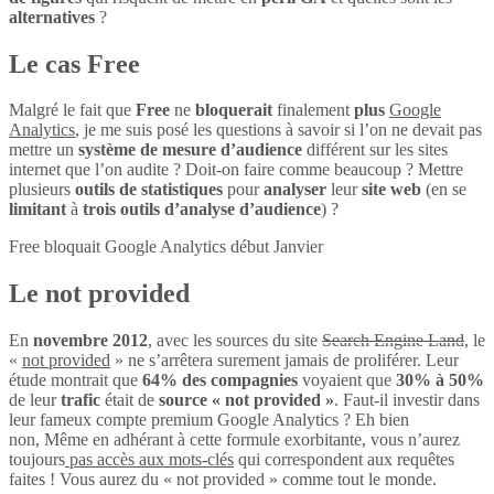
alternatives
?
Le cas Free
Malgré le fait que
Free
ne
bloquerait
finalement
plus
Google
Analytics
, je me suis posé les questions à savoir si l’on ne devait pas
mettre un
système de mesure d’audience
différent sur les sites
internet que l’on audite ? Doit-on faire comme beaucoup ? Mettre
plusieurs
outils de statistiques
pour
analyser
leur
site web
(en se
limitant
à
trois outils d’analyse d’audience
) ?
Free bloquait Google Analytics début Janvier
Le not provided
En
novembre 2012
, avec les sources du site
Search Engine Land
, le
«
not provided
» ne s’arrêtera surement jamais de proliférer. Leur
étude montrait que
64% des compagnies
voyaient que
30% à 50%
de leur
trafic
était de
source « not provided »
. Faut-il investir dans
leur fameux compte premium Google Analytics ? Eh bien
non, Même en adhérant à cette formule exorbitante, vous n’aurez
toujours
pas accès aux mots-clés
qui correspondent aux requêtes
faites ! Vous aurez du « not provided » comme tout le monde.