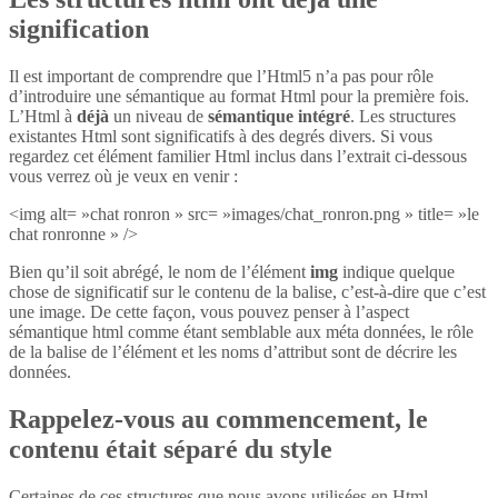
signification
Il est important de comprendre que l’Html5 n’a pas pour rôle
d’introduire une sémantique au format Html pour la première fois.
L’Html à
déjà
un niveau de
sémantique intégré
. Les structures
existantes Html sont significatifs à des degrés divers. Si vous
regardez cet élément familier Html inclus dans l’extrait ci-dessous
vous verrez où je veux en venir :
<img alt= »chat ronron » src= »images/chat_ronron.png » title= »le
chat ronronne » />
Bien qu’il soit abrégé, le nom de l’élément
img
indique quelque
chose de significatif sur le contenu de la balise, c’est-à-dire que c’est
une image. De cette façon, vous pouvez penser à l’aspect
sémantique html comme étant semblable aux méta données, le rôle
de la balise de l’élément et les noms d’attribut sont de décrire les
données.
Rappelez-vous au commencement, le
contenu était séparé du style
Certaines de ces structures que nous avons utilisées en Html