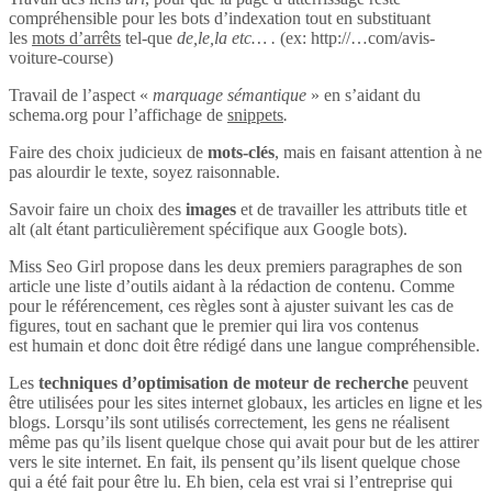
compréhensible pour les bots d’indexation tout en substituant
les
mots d’arrêts
tel-que
de,le,la etc… .
(ex: http://…com/avis-
voiture-course)
Travail de l’aspect «
marquage sémantique
» en s’aidant du
schema.org pour l’affichage de
snippets
.
Faire des choix judicieux de
mots-clés
, mais en faisant attention à ne
pas alourdir le texte, soyez raisonnable.
Savoir faire un choix des
images
et de travailler les attributs title et
alt (alt étant particulièrement spécifique aux Google bots).
Miss Seo Girl propose dans les deux premiers paragraphes de son
article une liste d’outils aidant à la rédaction de contenu. Comme
pour le référencement, ces règles sont à ajuster suivant les cas de
figures, tout en sachant que le premier qui lira vos contenus
est humain et donc doit être rédigé dans une langue compréhensible.
Les
techniques d’optimisation de moteur de recherche
peuvent
être utilisées pour les sites internet globaux, les articles en ligne et les
blogs. Lorsqu’ils sont utilisés correctement, les gens ne réalisent
même pas qu’ils lisent quelque chose qui avait pour but de les attirer
vers le site internet. En fait, ils pensent qu’ils lisent quelque chose
qui a été fait pour être lu. Eh bien, cela est vrai si l’entreprise qui