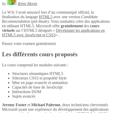
by
Rémi Morin
Le W3c l’avait annoncé lors d’un communiqué officiel, la
finalisation du langage
HTML5
avec une version
Candidate
Recommendation
(pré-finale). Vous souhaitez créer des applications
en utilisant HTML5, Microsoft offre
gratuitement
des
cours
virtuels
sur l’HTML5 désignés «
Développer les applications en
HTML5 avec JavaScript et CSS3
« .
Passez votre examen gratuitement
Les différents cours proposés
Le cours comprend les modules suivants :
Structures sémantiques HTML5
Sélecteurs CSS3 et propriété Style
Mise en page avancée et animation
Capacités de base de JavaScript
Intéractions DOM
Sujets avancés
Jeremy Foster
et
Michael Palermo
, deux techniciens chevronnés
Microsoft ayant une expérience du développement des applications