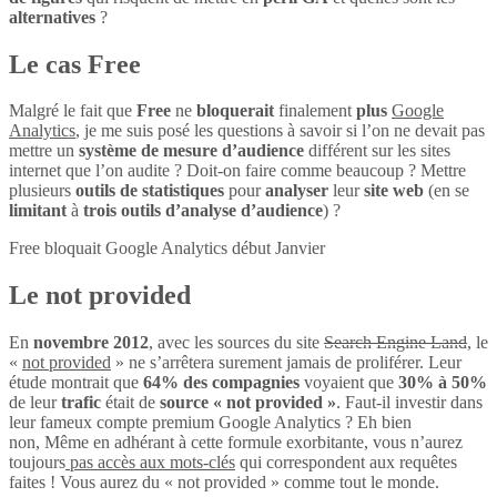
alternatives
?
Le cas Free
Malgré le fait que
Free
ne
bloquerait
finalement
plus
Google
Analytics
, je me suis posé les questions à savoir si l’on ne devait pas
mettre un
système de mesure d’audience
différent sur les sites
internet que l’on audite ? Doit-on faire comme beaucoup ? Mettre
plusieurs
outils de statistiques
pour
analyser
leur
site web
(en se
limitant
à
trois outils d’analyse d’audience
) ?
Free bloquait Google Analytics début Janvier
Le not provided
En
novembre 2012
, avec les sources du site
Search Engine Land
, le
«
not provided
» ne s’arrêtera surement jamais de proliférer. Leur
étude montrait que
64% des compagnies
voyaient que
30% à 50%
de leur
trafic
était de
source « not provided »
. Faut-il investir dans
leur fameux compte premium Google Analytics ? Eh bien
non, Même en adhérant à cette formule exorbitante, vous n’aurez
toujours
pas accès aux mots-clés
qui correspondent aux requêtes
faites ! Vous aurez du « not provided » comme tout le monde.