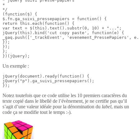
* jQuery suivi presse-papiers

*

*/

(function($) {

$.fn.ga_suivi_pressepapiers = function() {

return this.each(function() {

var text = $(this).text().substr(0, 10) + "...";

jQuery(this).bind('cut copy paste', function(e) {

_gaq.push(['_trackEvent', 'evenement_PressePapiers', e.
});

});

};

})(jQuery);
Un exemple :
jQuery(document).ready(function() {

jQuery("p").ga_suivi_pressepapiers();

});
Notez toutefois que ce code utilise les 10 premiers caractères du
texte copié dans le libellé de l’évènement, je ne certifie pas qu’il
s’agit d’une valeur idéale pour la dénomination du
label
, mais un
code ça se modifie tout le temps :-).