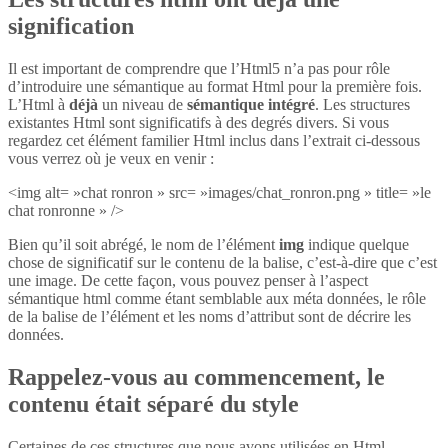
signification
Il est important de comprendre que l’Html5 n’a pas pour rôle
d’introduire une sémantique au format Html pour la première fois.
L’Html à
déjà
un niveau de
sémantique intégré
. Les structures
existantes Html sont significatifs à des degrés divers. Si vous
regardez cet élément familier Html inclus dans l’extrait ci-dessous
vous verrez où je veux en venir :
<img alt= »chat ronron » src= »images/chat_ronron.png » title= »le
chat ronronne » />
Bien qu’il soit abrégé, le nom de l’élément
img
indique quelque
chose de significatif sur le contenu de la balise, c’est-à-dire que c’est
une image. De cette façon, vous pouvez penser à l’aspect
sémantique html comme étant semblable aux méta données, le rôle
de la balise de l’élément et les noms d’attribut sont de décrire les
données.
Rappelez-vous au commencement, le
contenu était séparé du style
Certaines de ces structures que nous avons utilisées en Html