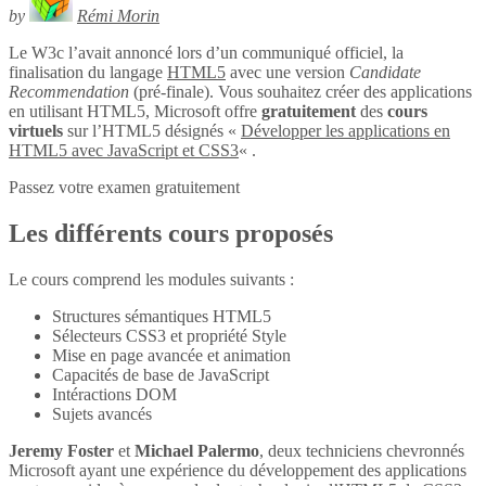
by
Rémi Morin
Le W3c l’avait annoncé lors d’un communiqué officiel, la
finalisation du langage
HTML5
avec une version
Candidate
Recommendation
(pré-finale). Vous souhaitez créer des applications
en utilisant HTML5, Microsoft offre
gratuitement
des
cours
virtuels
sur l’HTML5 désignés «
Développer les applications en
HTML5 avec JavaScript et CSS3
« .
Passez votre examen gratuitement
Les différents cours proposés
Le cours comprend les modules suivants :
Structures sémantiques HTML5
Sélecteurs CSS3 et propriété Style
Mise en page avancée et animation
Capacités de base de JavaScript
Intéractions DOM
Sujets avancés
Jeremy Foster
et
Michael Palermo
, deux techniciens chevronnés
Microsoft ayant une expérience du développement des applications