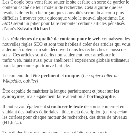
Les Google bots vont faire sauter le site et faire en sorte de garder le
contenu caché de leur moteur de recherche. Cela signifie que les
résultats de recherche organiques convoités seront beaucoup plus
difficiles à trouver pour quiconque viole le nouvel algorithme. Le
SMO
serait un pilier pour faire remonter certains articles pénalisés
d’après
Sylvain Richard
.
Les
rédacteurs de qualité de contenu pour le web
connaissent les
nouvelles règles SEO et sont très habiles à créer des articles qui vous
aideront à obtenir un site découvert dans les recherches et aussi de
sens. Ces articles sont écrits non seulement pour améliorer le
trafic web, mais aussi pour améliorer l’expérience globale utilisateur
pour la personne qui trouve l’article.
Le contenu doit être
pertinent
et
unique
. (
Le copier-coller de
Wikipédia, oubliez)
Être capable de maîtriser la langue parfaitement et jouer sur
les
synonymes
, mais également faire attention à l’
orthographe
.
Il faut savoir également
structurer le texte
de son site internet en
s’aidant des balises éditoriales : title, meta description (en
respectant
les critères
pour chaque moteur de recherche), des titres de niveaux
(H1,h2,..).
Travail des liens
url
, pour que la page d’atterrissage reste