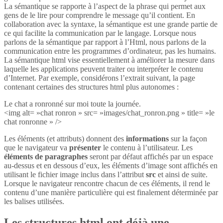
La sémantique se rapporte à l’aspect de la phrase qui permet aux
gens de le lire pour comprendre le message qu’il contient. En
collaboration avec la syntaxe, la sémantique est une grande partie de
ce qui facilite la communication par le langage. Lorsque nous
parlons de la sémantique par rapport à l’Html, nous parlons de la
communication entre les programmes d’ordinateur, pas les humains.
La sémantique html vise essentiellement à améliorer la mesure dans
laquelle les applications peuvent traiter ou interpréter le contenu
d’Internet. Par exemple, considérons l’extrait suivant, la page
contenant certaines des structures html plus autonomes :
Le chat a ronronné sur moi toute la journée.
<img alt= »chat ronron » src= »images/chat_ronron.png » title= »le
chat ronronne » />
Les éléments (et attributs) donnent des
informations
sur la façon
que le navigateur va
présenter
le contenu à l’utilisateur. Les
éléments de paragraphes
seront par défaut affichés par un espace
au-dessus et en dessous d’eux, les éléments d’image sont affichés en
utilisant le fichier image inclus dans l’attribut
src
et ainsi de suite.
Lorsque le navigateur rencontre chacun de ces éléments, il rend le
contenu d’une manière particulière qui est finalement déterminée par
les balises utilisées.
Les structures html ont déjà une