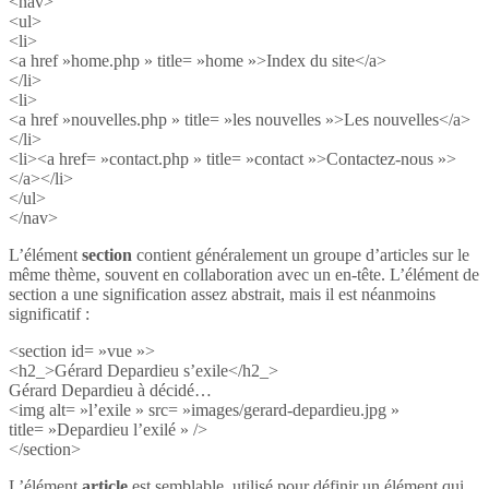
<nav>
<ul>
<li>
<a href »home.php » title= »home »>Index du site</a>
</li>
<li>
<a href »nouvelles.php » title= »les nouvelles »>Les nouvelles</a>
</li>
<li><a href= »contact.php » title= »contact »>Contactez-nous »>
</a></li>
</ul>
</nav>
L’élément
section
contient généralement un groupe d’articles sur le
même thème, souvent en collaboration avec un en-tête. L’élément de
section a une signification assez abstrait, mais il est néanmoins
significatif :
<section id= »vue »>
<h2_>Gérard Depardieu s’exile</h2_>
Gérard Depardieu à décidé…
<img alt= »l’exile » src= »images/gerard-depardieu.jpg »
title= »Depardieu l’exilé » />
</section>
L’élément
article
est semblable, utilisé pour définir un élément qui