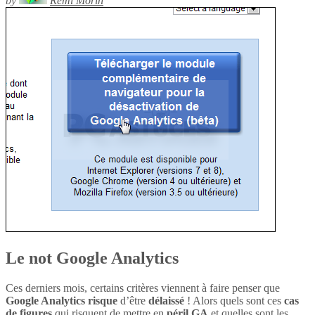
by
Rémi Morin
Le not Google Analytics
Ces derniers mois, certains critères viennent à faire penser que
Google Analytics
risque
d’être
délaissé
! Alors quels sont ces
cas
de figures
qui risquent de mettre en
péril
GA
et quelles sont les