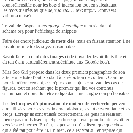
compréhensible pour les bots d’indexation tout en substituant
les
mots d’arrêts
tel-que
de,le,la etc… .
(ex: http://…com/avis-
voiture-course)
Travail de l’aspect «
marquage sémantique
» en s’aidant du
schema.org pour l’affichage de
snippets
.
Faire des choix judicieux de
mots-clés
, mais en faisant attention à ne
pas alourdir le texte, soyez raisonnable.
Savoir faire un choix des
images
et de travailler les attributs title et
alt (alt étant particulièrement spécifique aux Google bots).
Miss Seo Girl propose dans les deux premiers paragraphes de son
article une liste d’outils aidant à la rédaction de contenu. Comme
pour le référencement, ces règles sont à ajuster suivant les cas de
figures, tout en sachant que le premier qui lira vos contenus
est humain et donc doit être rédigé dans une langue compréhensible.
Les
techniques d’optimisation de moteur de recherche
peuvent
être utilisées pour les sites internet globaux, les articles en ligne et les
blogs. Lorsqu’ils sont utilisés correctement, les gens ne réalisent
même pas qu’ils lisent quelque chose qui avait pour but de les attirer
vers le site internet. En fait, ils pensent qu’ils lisent quelque chose
qui a été fait pour être lu. Eh bien, cela est vrai si l’entreprise qui