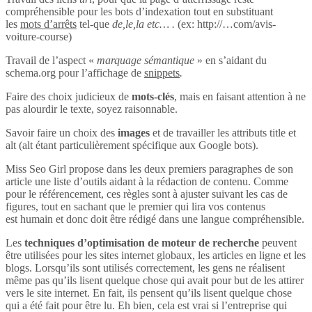
compréhensible pour les bots d’indexation tout en substituant
les
mots d’arrêts
tel-que
de,le,la etc… .
(ex: http://…com/avis-
voiture-course)
Travail de l’aspect «
marquage sémantique
» en s’aidant du
schema.org pour l’affichage de
snippets
.
Faire des choix judicieux de
mots-clés
, mais en faisant attention à ne
pas alourdir le texte, soyez raisonnable.
Savoir faire un choix des
images
et de travailler les attributs title et
alt (alt étant particulièrement spécifique aux Google bots).
Miss Seo Girl propose dans les deux premiers paragraphes de son
article une liste d’outils aidant à la rédaction de contenu. Comme
pour le référencement, ces règles sont à ajuster suivant les cas de
figures, tout en sachant que le premier qui lira vos contenus
est humain et donc doit être rédigé dans une langue compréhensible.
Les
techniques d’optimisation de moteur de recherche
peuvent
être utilisées pour les sites internet globaux, les articles en ligne et les
blogs. Lorsqu’ils sont utilisés correctement, les gens ne réalisent
même pas qu’ils lisent quelque chose qui avait pour but de les attirer
vers le site internet. En fait, ils pensent qu’ils lisent quelque chose
qui a été fait pour être lu. Eh bien, cela est vrai si l’entreprise qui