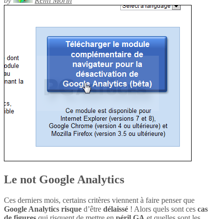
by
Rémi Morin
Le not Google Analytics
Ces derniers mois, certains critères viennent à faire penser que
Google Analytics
risque
d’être
délaissé
! Alors quels sont ces
cas
de figures
qui risquent de mettre en
péril
GA
et quelles sont les