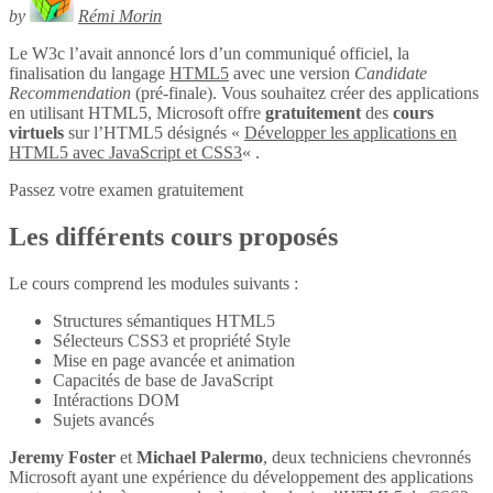
by
Rémi Morin
Le W3c l’avait annoncé lors d’un communiqué officiel, la
finalisation du langage
HTML5
avec une version
Candidate
Recommendation
(pré-finale). Vous souhaitez créer des applications
en utilisant HTML5, Microsoft offre
gratuitement
des
cours
virtuels
sur l’HTML5 désignés «
Développer les applications en
HTML5 avec JavaScript et CSS3
« .
Passez votre examen gratuitement
Les différents cours proposés
Le cours comprend les modules suivants :
Structures sémantiques HTML5
Sélecteurs CSS3 et propriété Style
Mise en page avancée et animation
Capacités de base de JavaScript
Intéractions DOM
Sujets avancés
Jeremy Foster
et
Michael Palermo
, deux techniciens chevronnés
Microsoft ayant une expérience du développement des applications