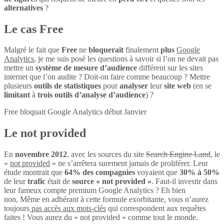
alternatives
?
Le cas Free
Malgré le fait que
Free
ne
bloquerait
finalement
plus
Google
Analytics
, je me suis posé les questions à savoir si l’on ne devait pas
mettre un
système de mesure d’audience
différent sur les sites
internet que l’on audite ? Doit-on faire comme beaucoup ? Mettre
plusieurs
outils de statistiques
pour
analyser
leur
site web
(en se
limitant
à
trois outils d’analyse d’audience
) ?
Free bloquait Google Analytics début Janvier
Le not provided
En
novembre 2012
, avec les sources du site
Search Engine Land
, le
«
not provided
» ne s’arrêtera surement jamais de proliférer. Leur
étude montrait que
64% des compagnies
voyaient que
30% à 50%
de leur
trafic
était de
source « not provided »
. Faut-il investir dans
leur fameux compte premium Google Analytics ? Eh bien
non, Même en adhérant à cette formule exorbitante, vous n’aurez
toujours
pas accès aux mots-clés
qui correspondent aux requêtes
faites ! Vous aurez du « not provided » comme tout le monde.