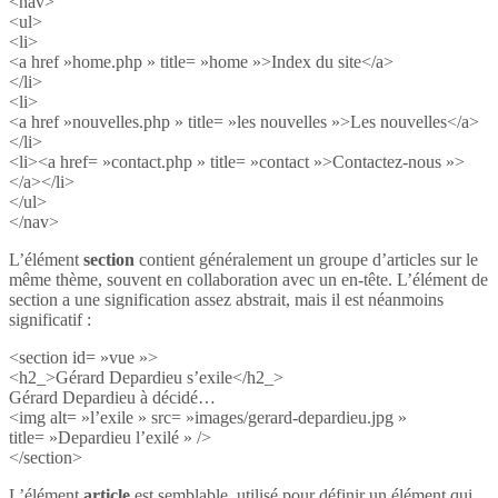
<nav>
<ul>
<li>
<a href »home.php » title= »home »>Index du site</a>
</li>
<li>
<a href »nouvelles.php » title= »les nouvelles »>Les nouvelles</a>
</li>
<li><a href= »contact.php » title= »contact »>Contactez-nous »>
</a></li>
</ul>
</nav>
L’élément
section
contient généralement un groupe d’articles sur le
même thème, souvent en collaboration avec un en-tête. L’élément de
section a une signification assez abstrait, mais il est néanmoins
significatif :
<section id= »vue »>
<h2_>Gérard Depardieu s’exile</h2_>
Gérard Depardieu à décidé…
<img alt= »l’exile » src= »images/gerard-depardieu.jpg »
title= »Depardieu l’exilé » />
</section>
L’élément
article
est semblable, utilisé pour définir un élément qui