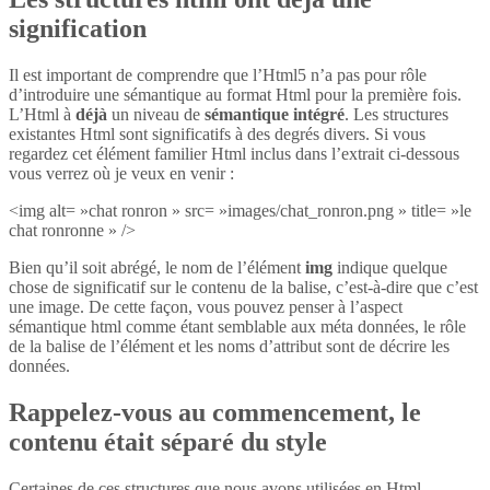
signification
Il est important de comprendre que l’Html5 n’a pas pour rôle
d’introduire une sémantique au format Html pour la première fois.
L’Html à
déjà
un niveau de
sémantique intégré
. Les structures
existantes Html sont significatifs à des degrés divers. Si vous
regardez cet élément familier Html inclus dans l’extrait ci-dessous
vous verrez où je veux en venir :
<img alt= »chat ronron » src= »images/chat_ronron.png » title= »le
chat ronronne » />
Bien qu’il soit abrégé, le nom de l’élément
img
indique quelque
chose de significatif sur le contenu de la balise, c’est-à-dire que c’est
une image. De cette façon, vous pouvez penser à l’aspect
sémantique html comme étant semblable aux méta données, le rôle
de la balise de l’élément et les noms d’attribut sont de décrire les
données.
Rappelez-vous au commencement, le
contenu était séparé du style
Certaines de ces structures que nous avons utilisées en Html