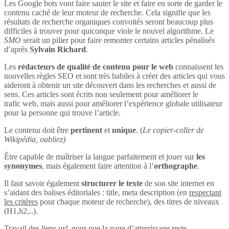
Les Google bots vont faire sauter le site et faire en sorte de garder le
contenu caché de leur moteur de recherche. Cela signifie que les
résultats de recherche organiques convoités seront beaucoup plus
difficiles à trouver pour quiconque viole le nouvel algorithme. Le
SMO
serait un pilier pour faire remonter certains articles pénalisés
d’après
Sylvain Richard
.
Les
rédacteurs de qualité de contenu pour le web
connaissent les
nouvelles règles SEO et sont très habiles à créer des articles qui vous
aideront à obtenir un site découvert dans les recherches et aussi de
sens. Ces articles sont écrits non seulement pour améliorer le
trafic web, mais aussi pour améliorer l’expérience globale utilisateur
pour la personne qui trouve l’article.
Le contenu doit être
pertinent
et
unique
. (
Le copier-coller de
Wikipédia, oubliez)
Être capable de maîtriser la langue parfaitement et jouer sur
les
synonymes
, mais également faire attention à l’
orthographe
.
Il faut savoir également
structurer le texte
de son site internet en
s’aidant des balises éditoriales : title, meta description (en
respectant
les critères
pour chaque moteur de recherche), des titres de niveaux
(H1,h2,..).
Travail des liens
url
, pour que la page d’atterrissage reste