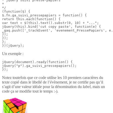
* jQuery suivi presse-papiers

*

*/

(function($) {

$.fn.ga_suivi_pressepapiers = function() {

return this.each(function() {

var text = $(this).text().substr(0, 10) + "...";

jQuery(this).bind('cut copy paste', function(e) {

_gaq.push(['_trackEvent', 'evenement_PressePapiers', e.
});

});

};

})(jQuery);
Un exemple :
jQuery(document).ready(function() {

jQuery("p").ga_suivi_pressepapiers();

});
Notez toutefois que ce code utilise les 10 premiers caractères du
texte copié dans le libellé de l’évènement, je ne certifie pas qu’il
s’agit d’une valeur idéale pour la dénomination du
label
, mais un
code ça se modifie tout le temps :-).