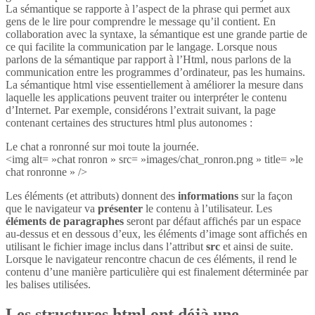
La sémantique se rapporte à l’aspect de la phrase qui permet aux
gens de le lire pour comprendre le message qu’il contient. En
collaboration avec la syntaxe, la sémantique est une grande partie de
ce qui facilite la communication par le langage. Lorsque nous
parlons de la sémantique par rapport à l’Html, nous parlons de la
communication entre les programmes d’ordinateur, pas les humains.
La sémantique html vise essentiellement à améliorer la mesure dans
laquelle les applications peuvent traiter ou interpréter le contenu
d’Internet. Par exemple, considérons l’extrait suivant, la page
contenant certaines des structures html plus autonomes :
Le chat a ronronné sur moi toute la journée.
<img alt= »chat ronron » src= »images/chat_ronron.png » title= »le
chat ronronne » />
Les éléments (et attributs) donnent des
informations
sur la façon
que le navigateur va
présenter
le contenu à l’utilisateur. Les
éléments de paragraphes
seront par défaut affichés par un espace
au-dessus et en dessous d’eux, les éléments d’image sont affichés en
utilisant le fichier image inclus dans l’attribut
src
et ainsi de suite.
Lorsque le navigateur rencontre chacun de ces éléments, il rend le
contenu d’une manière particulière qui est finalement déterminée par
les balises utilisées.
Les structures html ont déjà une