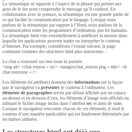
La sémantique se rapporte à l’aspect de la phrase qui permet aux
gens de le lire pour comprendre le message qu’il contient. En
collaboration avec la syntaxe, la sémantique est une grande partie de
ce qui facilite la communication par le langage. Lorsque nous
parlons de la sémantique par rapport à l’Html, nous parlons de la
communication entre les programmes d’ordinateur, pas les humains.
La sémantique html vise essentiellement à améliorer la mesure dans
laquelle les applications peuvent traiter ou interpréter le contenu
d’Internet. Par exemple, considérons l’extrait suivant, la page
contenant certaines des structures html plus autonomes :
Le chat a ronronné sur moi toute la journée.
<img alt= »chat ronron » src= »images/chat_ronron.png » title= »le
chat ronronne » />
Les éléments (et attributs) donnent des
informations
sur la façon
que le navigateur va
présenter
le contenu à l’utilisateur. Les
éléments de paragraphes
seront par défaut affichés par un espace
au-dessus et en dessous d’eux, les éléments d’image sont affichés en
utilisant le fichier image inclus dans l’attribut
src
et ainsi de suite.
Lorsque le navigateur rencontre chacun de ces éléments, il rend le
contenu d’une manière particulière qui est finalement déterminée par
les balises utilisées.
Les structures html ont déjà une