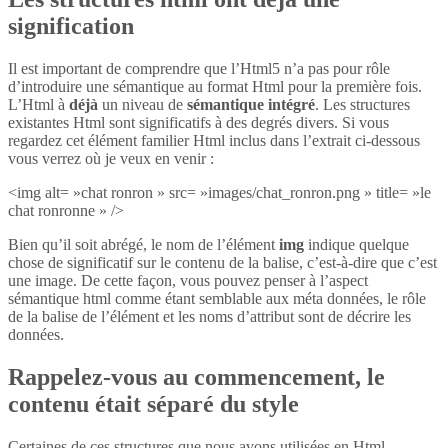
signification
Il est important de comprendre que l’Html5 n’a pas pour rôle
d’introduire une sémantique au format Html pour la première fois.
L’Html à
déjà
un niveau de
sémantique intégré
. Les structures
existantes Html sont significatifs à des degrés divers. Si vous
regardez cet élément familier Html inclus dans l’extrait ci-dessous
vous verrez où je veux en venir :
<img alt= »chat ronron » src= »images/chat_ronron.png » title= »le
chat ronronne » />
Bien qu’il soit abrégé, le nom de l’élément
img
indique quelque
chose de significatif sur le contenu de la balise, c’est-à-dire que c’est
une image. De cette façon, vous pouvez penser à l’aspect
sémantique html comme étant semblable aux méta données, le rôle
de la balise de l’élément et les noms d’attribut sont de décrire les
données.
Rappelez-vous au commencement, le
contenu était séparé du style
Certaines de ces structures que nous avons utilisées en Html