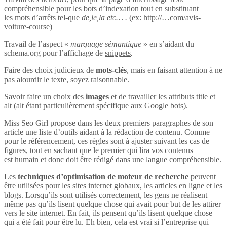
compréhensible pour les bots d’indexation tout en substituant
les
mots d’arrêts
tel-que
de,le,la etc… .
(ex: http://…com/avis-
voiture-course)
Travail de l’aspect «
marquage sémantique
» en s’aidant du
schema.org pour l’affichage de
snippets
.
Faire des choix judicieux de
mots-clés
, mais en faisant attention à ne
pas alourdir le texte, soyez raisonnable.
Savoir faire un choix des
images
et de travailler les attributs title et
alt (alt étant particulièrement spécifique aux Google bots).
Miss Seo Girl propose dans les deux premiers paragraphes de son
article une liste d’outils aidant à la rédaction de contenu. Comme
pour le référencement, ces règles sont à ajuster suivant les cas de
figures, tout en sachant que le premier qui lira vos contenus
est humain et donc doit être rédigé dans une langue compréhensible.
Les
techniques d’optimisation de moteur de recherche
peuvent
être utilisées pour les sites internet globaux, les articles en ligne et les
blogs. Lorsqu’ils sont utilisés correctement, les gens ne réalisent
même pas qu’ils lisent quelque chose qui avait pour but de les attirer
vers le site internet. En fait, ils pensent qu’ils lisent quelque chose
qui a été fait pour être lu. Eh bien, cela est vrai si l’entreprise qui