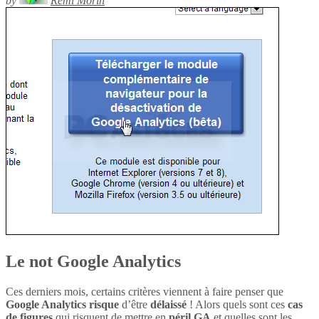
by
Rémi Morin
Le not Google Analytics
Ces derniers mois, certains critères viennent à faire penser que
Google Analytics
risque
d’être
délaissé
! Alors quels sont ces
cas
de figures
qui risquent de mettre en
péril
GA
et quelles sont les