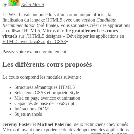
by
Rémi Morin
Le W3c l’avait annoncé lors d’un communiqué officiel, la
finalisation du langage
HTML5
avec une version
Candidate
Recommendation
(pré-finale). Vous souhaitez créer des applications
en utilisant HTML5, Microsoft offre
gratuitement
des
cours
virtuels
sur l’HTML5 désignés «
Développer les applications en
HTML5 avec JavaScript et CSS3
« .
Passez votre examen gratuitement
Les différents cours proposés
Le cours comprend les modules suivants :
Structures sémantiques HTML5
Sélecteurs CSS3 et propriété Style
Mise en page avancée et animation
Capacités de base de JavaScript
Intéractions DOM
Sujets avancés
Jeremy Foster
et
Michael Palermo
, deux techniciens chevronnés
Microsoft ayant une expérience du développement des applications