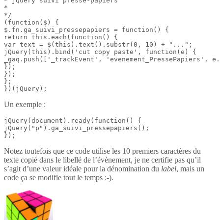
* jQuery suivi presse-papiers

*

*/

(function($) {

$.fn.ga_suivi_pressepapiers = function() {

return this.each(function() {

var text = $(this).text().substr(0, 10) + "...";

jQuery(this).bind('cut copy paste', function(e) {

_gaq.push(['_trackEvent', 'evenement_PressePapiers', e.
});

});

};

})(jQuery);
Un exemple :
jQuery(document).ready(function() {

jQuery("p").ga_suivi_pressepapiers();

});
Notez toutefois que ce code utilise les 10 premiers caractères du
texte copié dans le libellé de l’évènement, je ne certifie pas qu’il
s’agit d’une valeur idéale pour la dénomination du
label
, mais un
code ça se modifie tout le temps :-).