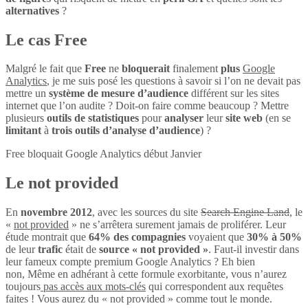
alternatives
?
Le cas Free
Malgré le fait que
Free
ne
bloquerait
finalement
plus
Google
Analytics
, je me suis posé les questions à savoir si l’on ne devait pas
mettre un
système de mesure d’audience
différent sur les sites
internet que l’on audite ? Doit-on faire comme beaucoup ? Mettre
plusieurs
outils de statistiques
pour
analyser
leur
site web
(en se
limitant
à
trois outils d’analyse d’audience
) ?
Free bloquait Google Analytics début Janvier
Le not provided
En
novembre 2012
, avec les sources du site
Search Engine Land
, le
«
not provided
» ne s’arrêtera surement jamais de proliférer. Leur
étude montrait que
64% des compagnies
voyaient que
30% à 50%
de leur
trafic
était de
source « not provided »
. Faut-il investir dans
leur fameux compte premium Google Analytics ? Eh bien
non, Même en adhérant à cette formule exorbitante, vous n’aurez
toujours
pas accès aux mots-clés
qui correspondent aux requêtes
faites ! Vous aurez du « not provided » comme tout le monde.