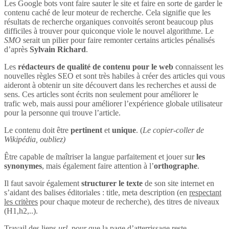
Les Google bots vont faire sauter le site et faire en sorte de garder le
contenu caché de leur moteur de recherche. Cela signifie que les
résultats de recherche organiques convoités seront beaucoup plus
difficiles à trouver pour quiconque viole le nouvel algorithme. Le
SMO
serait un pilier pour faire remonter certains articles pénalisés
d’après
Sylvain Richard
.
Les
rédacteurs de qualité de contenu pour le web
connaissent les
nouvelles règles SEO et sont très habiles à créer des articles qui vous
aideront à obtenir un site découvert dans les recherches et aussi de
sens. Ces articles sont écrits non seulement pour améliorer le
trafic web, mais aussi pour améliorer l’expérience globale utilisateur
pour la personne qui trouve l’article.
Le contenu doit être
pertinent
et
unique
. (
Le copier-coller de
Wikipédia, oubliez)
Être capable de maîtriser la langue parfaitement et jouer sur
les
synonymes
, mais également faire attention à l’
orthographe
.
Il faut savoir également
structurer le texte
de son site internet en
s’aidant des balises éditoriales : title, meta description (en
respectant
les critères
pour chaque moteur de recherche), des titres de niveaux
(H1,h2,..).
Travail des liens
url
, pour que la page d’atterrissage reste