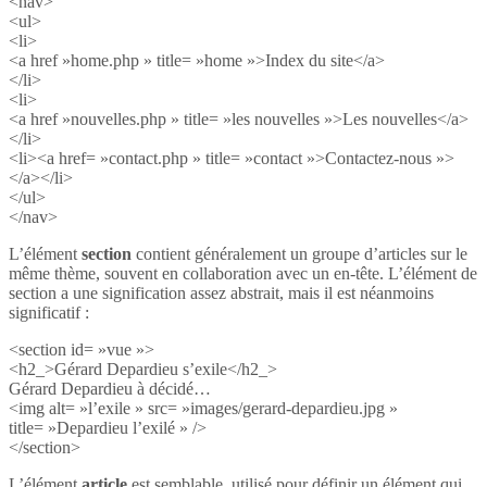
<nav>
<ul>
<li>
<a href »home.php » title= »home »>Index du site</a>
</li>
<li>
<a href »nouvelles.php » title= »les nouvelles »>Les nouvelles</a>
</li>
<li><a href= »contact.php » title= »contact »>Contactez-nous »>
</a></li>
</ul>
</nav>
L’élément
section
contient généralement un groupe d’articles sur le
même thème, souvent en collaboration avec un en-tête. L’élément de
section a une signification assez abstrait, mais il est néanmoins
significatif :
<section id= »vue »>
<h2_>Gérard Depardieu s’exile</h2_>
Gérard Depardieu à décidé…
<img alt= »l’exile » src= »images/gerard-depardieu.jpg »
title= »Depardieu l’exilé » />
</section>
L’élément
article
est semblable, utilisé pour définir un élément qui