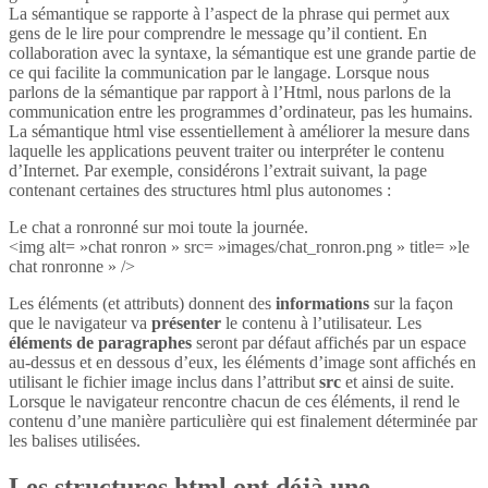
La sémantique se rapporte à l’aspect de la phrase qui permet aux
gens de le lire pour comprendre le message qu’il contient. En
collaboration avec la syntaxe, la sémantique est une grande partie de
ce qui facilite la communication par le langage. Lorsque nous
parlons de la sémantique par rapport à l’Html, nous parlons de la
communication entre les programmes d’ordinateur, pas les humains.
La sémantique html vise essentiellement à améliorer la mesure dans
laquelle les applications peuvent traiter ou interpréter le contenu
d’Internet. Par exemple, considérons l’extrait suivant, la page
contenant certaines des structures html plus autonomes :
Le chat a ronronné sur moi toute la journée.
<img alt= »chat ronron » src= »images/chat_ronron.png » title= »le
chat ronronne » />
Les éléments (et attributs) donnent des
informations
sur la façon
que le navigateur va
présenter
le contenu à l’utilisateur. Les
éléments de paragraphes
seront par défaut affichés par un espace
au-dessus et en dessous d’eux, les éléments d’image sont affichés en
utilisant le fichier image inclus dans l’attribut
src
et ainsi de suite.
Lorsque le navigateur rencontre chacun de ces éléments, il rend le
contenu d’une manière particulière qui est finalement déterminée par
les balises utilisées.
Les structures html ont déjà une