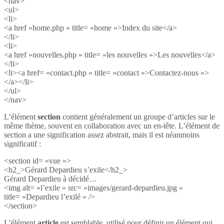
<nav>
<ul>
<li>
<a href »home.php » title= »home »>Index du site</a>
</li>
<li>
<a href »nouvelles.php » title= »les nouvelles »>Les nouvelles</a>
</li>
<li><a href= »contact.php » title= »contact »>Contactez-nous »>
</a></li>
</ul>
</nav>
L’élément
section
contient généralement un groupe d’articles sur le
même thème, souvent en collaboration avec un en-tête. L’élément de
section a une signification assez abstrait, mais il est néanmoins
significatif :
<section id= »vue »>
<h2_>Gérard Depardieu s’exile</h2_>
Gérard Depardieu à décidé…
<img alt= »l’exile » src= »images/gerard-depardieu.jpg »
title= »Depardieu l’exilé » />
</section>
L’élément
article
est semblable, utilisé pour définir un élément qui