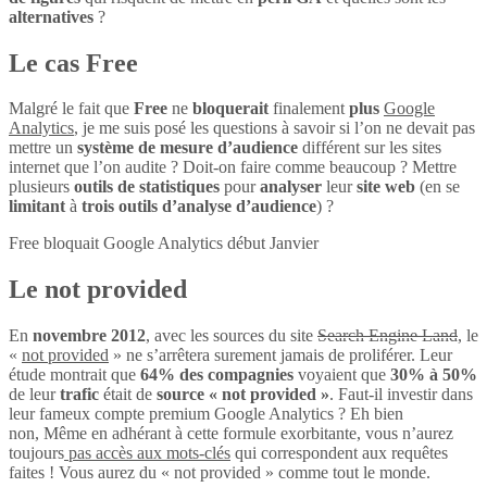
alternatives
?
Le cas Free
Malgré le fait que
Free
ne
bloquerait
finalement
plus
Google
Analytics
, je me suis posé les questions à savoir si l’on ne devait pas
mettre un
système de mesure d’audience
différent sur les sites
internet que l’on audite ? Doit-on faire comme beaucoup ? Mettre
plusieurs
outils de statistiques
pour
analyser
leur
site web
(en se
limitant
à
trois outils d’analyse d’audience
) ?
Free bloquait Google Analytics début Janvier
Le not provided
En
novembre 2012
, avec les sources du site
Search Engine Land
, le
«
not provided
» ne s’arrêtera surement jamais de proliférer. Leur
étude montrait que
64% des compagnies
voyaient que
30% à 50%
de leur
trafic
était de
source « not provided »
. Faut-il investir dans
leur fameux compte premium Google Analytics ? Eh bien
non, Même en adhérant à cette formule exorbitante, vous n’aurez
toujours
pas accès aux mots-clés
qui correspondent aux requêtes
faites ! Vous aurez du « not provided » comme tout le monde.