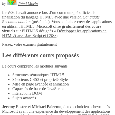
by
Rémi Morin
Le W3c l’avait annoncé lors d’un communiqué officiel, la
finalisation du langage
HTML5
avec une version
Candidate
Recommendation
(pré-finale). Vous souhaitez créer des applications
en utilisant HTML5, Microsoft offre
gratuitement
des
cours
virtuels
sur l’HTML5 désignés «
Développer les applications en
HTML5 avec JavaScript et CSS3
« .
Passez votre examen gratuitement
Les différents cours proposés
Le cours comprend les modules suivants :
Structures sémantiques HTML5
Sélecteurs CSS3 et propriété Style
Mise en page avancée et animation
Capacités de base de JavaScript
Intéractions DOM
Sujets avancés
Jeremy Foster
et
Michael Palermo
, deux techniciens chevronnés
Microsoft ayant une expérience du développement des applications