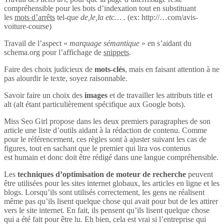
compréhensible pour les bots d’indexation tout en substituant
les
mots d’arrêts
tel-que
de,le,la etc… .
(ex: http://…com/avis-
voiture-course)
Travail de l’aspect «
marquage sémantique
» en s’aidant du
schema.org pour l’affichage de
snippets
.
Faire des choix judicieux de
mots-clés
, mais en faisant attention à ne
pas alourdir le texte, soyez raisonnable.
Savoir faire un choix des
images
et de travailler les attributs title et
alt (alt étant particulièrement spécifique aux Google bots).
Miss Seo Girl propose dans les deux premiers paragraphes de son
article une liste d’outils aidant à la rédaction de contenu. Comme
pour le référencement, ces règles sont à ajuster suivant les cas de
figures, tout en sachant que le premier qui lira vos contenus
est humain et donc doit être rédigé dans une langue compréhensible.
Les
techniques d’optimisation de moteur de recherche
peuvent
être utilisées pour les sites internet globaux, les articles en ligne et les
blogs. Lorsqu’ils sont utilisés correctement, les gens ne réalisent
même pas qu’ils lisent quelque chose qui avait pour but de les attirer
vers le site internet. En fait, ils pensent qu’ils lisent quelque chose
qui a été fait pour être lu. Eh bien, cela est vrai si l’entreprise qui