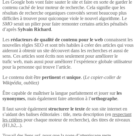
Les Google bots vont faire sauter le site et faire en sorte de garder le
contenu caché de leur moteur de recherche. Cela signifie que les
résultats de recherche organiques convoités seront beaucoup plus
difficiles à trouver pour quiconque viole le nouvel algorithme. Le
SMO
serait un pilier pour faire remonter certains articles pénalisés
d’après
Sylvain Richard
.
Les
rédacteurs de qualité de contenu pour le web
connaissent les
nouvelles règles SEO et sont très habiles à créer des articles qui vous
aideront à obtenir un site découvert dans les recherches et aussi de
sens. Ces articles sont écrits non seulement pour améliorer le
trafic web, mais aussi pour améliorer l’expérience globale utilisateur
pour la personne qui trouve l’article.
Le contenu doit être
pertinent
et
unique
. (
Le copier-coller de
Wikipédia, oubliez)
Être capable de maîtriser la langue parfaitement et jouer sur
les
synonymes
, mais également faire attention à l’
orthographe
.
Il faut savoir également
structurer le texte
de son site internet en
s’aidant des balises éditoriales : title, meta description (en
respectant
les critères
pour chaque moteur de recherche), des titres de niveaux
(H1,h2,..).
Travail des liens
url
, pour que la page d’atterrissage reste