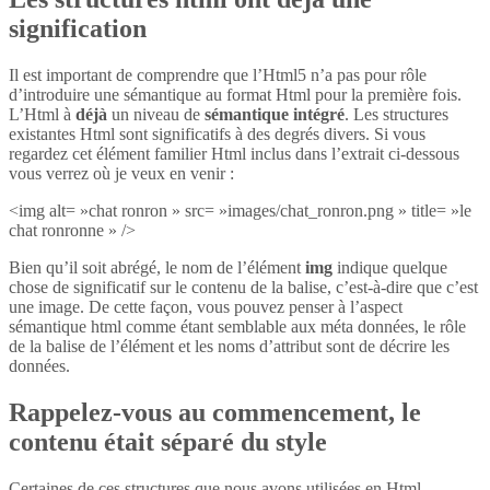
signification
Il est important de comprendre que l’Html5 n’a pas pour rôle
d’introduire une sémantique au format Html pour la première fois.
L’Html à
déjà
un niveau de
sémantique intégré
. Les structures
existantes Html sont significatifs à des degrés divers. Si vous
regardez cet élément familier Html inclus dans l’extrait ci-dessous
vous verrez où je veux en venir :
<img alt= »chat ronron » src= »images/chat_ronron.png » title= »le
chat ronronne » />
Bien qu’il soit abrégé, le nom de l’élément
img
indique quelque
chose de significatif sur le contenu de la balise, c’est-à-dire que c’est
une image. De cette façon, vous pouvez penser à l’aspect
sémantique html comme étant semblable aux méta données, le rôle
de la balise de l’élément et les noms d’attribut sont de décrire les
données.
Rappelez-vous au commencement, le
contenu était séparé du style
Certaines de ces structures que nous avons utilisées en Html