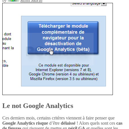
by
Rémi Morin
Le not Google Analytics
Ces derniers mois, certains critères viennent à faire penser que
Google Analytics
risque
d’être
délaissé
! Alors quels sont ces
cas
de figures
qui risquent de mettre en
péril
GA
et quelles sont les