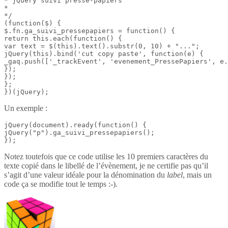
* jQuery suivi presse-papiers

*

*/

(function($) {

$.fn.ga_suivi_pressepapiers = function() {

return this.each(function() {

var text = $(this).text().substr(0, 10) + "...";

jQuery(this).bind('cut copy paste', function(e) {

_gaq.push(['_trackEvent', 'evenement_PressePapiers', e.
});

});

};

})(jQuery);
Un exemple :
jQuery(document).ready(function() {

jQuery("p").ga_suivi_pressepapiers();

});
Notez toutefois que ce code utilise les 10 premiers caractères du
texte copié dans le libellé de l’évènement, je ne certifie pas qu’il
s’agit d’une valeur idéale pour la dénomination du
label
, mais un
code ça se modifie tout le temps :-).