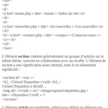
<nav>
<ul>
<li>
<a href »home.php » title= »home »>Index du site</a>
</li>
<li>
<a href »nouvelles.php » title= »les nouvelles »>Les nouvelles</a>
</li>
<li><a href= »contact.php » title= »contact »>Contactez-nous »>
</a></li>
</ul>
</nav>
L’élément
section
contient généralement un groupe d’articles sur le
même thème, souvent en collaboration avec un en-tête. L’élément de
section a une signification assez abstrait, mais il est néanmoins
significatif :
<section id= »vue »>
<h2_>Gérard Depardieu s’exile</h2_>
Gérard Depardieu à décidé…
<img alt= »l’exile » src= »images/gerard-depardieu.jpg »
title= »Depardieu l’exilé » />
</section>
L’élément
article
est semblable, utilisé pour définir un élément qui