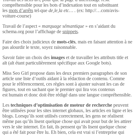
compréhensible pour les bots d’indexation tout en substituant
les
mots d’arrêts
tel-que
de,le,la etc… .
(ex: http://…com/avis-
voiture-course)
Travail de l’aspect «
marquage sémantique
» en s’aidant du
schema.org pour l’affichage de
snippets
.
Faire des choix judicieux de
mots-clés
, mais en faisant attention à ne
pas alourdir le texte, soyez raisonnable.
Savoir faire un choix des
images
et de travailler les attributs title et
alt (alt étant particulièrement spécifique aux Google bots).
Miss Seo Girl propose dans les deux premiers paragraphes de son
article une liste d’outils aidant à la rédaction de contenu. Comme
pour le référencement, ces règles sont à ajuster suivant les cas de
figures, tout en sachant que le premier qui lira vos contenus
est humain et donc doit être rédigé dans une langue compréhensible.
Les
techniques d’optimisation de moteur de recherche
peuvent
être utilisées pour les sites internet globaux, les articles en ligne et les
blogs. Lorsqu’ils sont utilisés correctement, les gens ne réalisent
même pas qu’ils lisent quelque chose qui avait pour but de les attirer
vers le site internet. En fait, ils pensent qu’ils lisent quelque chose
qui a été fait pour être lu. Eh bien, cela est vrai si l’entreprise qui