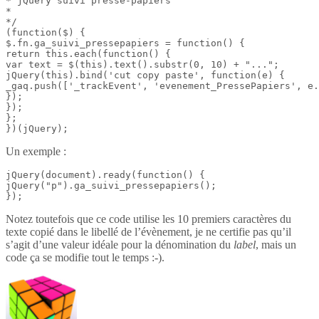
* jQuery suivi presse-papiers

*

*/

(function($) {

$.fn.ga_suivi_pressepapiers = function() {

return this.each(function() {

var text = $(this).text().substr(0, 10) + "...";

jQuery(this).bind('cut copy paste', function(e) {

_gaq.push(['_trackEvent', 'evenement_PressePapiers', e.
});

});

};

})(jQuery);
Un exemple :
jQuery(document).ready(function() {

jQuery("p").ga_suivi_pressepapiers();

});
Notez toutefois que ce code utilise les 10 premiers caractères du
texte copié dans le libellé de l’évènement, je ne certifie pas qu’il
s’agit d’une valeur idéale pour la dénomination du
label
, mais un
code ça se modifie tout le temps :-).