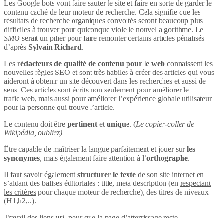
Les Google bots vont faire sauter le site et faire en sorte de garder le
contenu caché de leur moteur de recherche. Cela signifie que les
résultats de recherche organiques convoités seront beaucoup plus
difficiles à trouver pour quiconque viole le nouvel algorithme. Le
SMO
serait un pilier pour faire remonter certains articles pénalisés
d’après
Sylvain Richard
.
Les
rédacteurs de qualité de contenu pour le web
connaissent les
nouvelles règles SEO et sont très habiles à créer des articles qui vous
aideront à obtenir un site découvert dans les recherches et aussi de
sens. Ces articles sont écrits non seulement pour améliorer le
trafic web, mais aussi pour améliorer l’expérience globale utilisateur
pour la personne qui trouve l’article.
Le contenu doit être
pertinent
et
unique
. (
Le copier-coller de
Wikipédia, oubliez)
Être capable de maîtriser la langue parfaitement et jouer sur
les
synonymes
, mais également faire attention à l’
orthographe
.
Il faut savoir également
structurer le texte
de son site internet en
s’aidant des balises éditoriales : title, meta description (en
respectant
les critères
pour chaque moteur de recherche), des titres de niveaux
(H1,h2,..).
Travail des liens
url
, pour que la page d’atterrissage reste