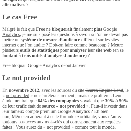
alternatives
?
Le cas Free
Malgré le fait que
Free
ne
bloquerait
finalement
plus
Google
Analytics
, je me suis posé les questions à savoir si l’on ne devait pas
mettre un
système de mesure d’audience
différent sur les sites
internet que l’on audite ? Doit-on faire comme beaucoup ? Mettre
plusieurs
outils de statistiques
pour
analyser
leur
site web
(en se
limitant
à
trois outils d’analyse d’audience
) ?
Free bloquait Google Analytics début Janvier
Le not provided
En
novembre 2012
, avec les sources du site
Search Engine Land
, le
«
not provided
» ne s’arrêtera surement jamais de proliférer. Leur
étude montrait que
64% des compagnies
voyaient que
30% à 50%
de leur
trafic
était de
source « not provided »
. Faut-il investir dans
leur fameux compte premium Google Analytics ? Eh bien
non, Même en adhérant à cette formule exorbitante, vous n’aurez
toujours
pas accès aux mots-clés
qui correspondent aux requêtes
faites ! Vous aurez du « not provided » comme tout le monde.