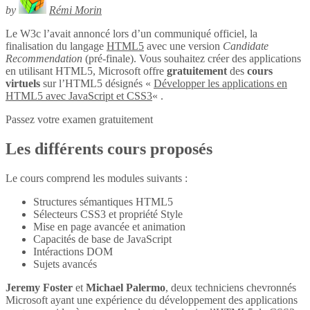
by
Rémi Morin
Le W3c l’avait annoncé lors d’un communiqué officiel, la
finalisation du langage
HTML5
avec une version
Candidate
Recommendation
(pré-finale). Vous souhaitez créer des applications
en utilisant HTML5, Microsoft offre
gratuitement
des
cours
virtuels
sur l’HTML5 désignés «
Développer les applications en
HTML5 avec JavaScript et CSS3
« .
Passez votre examen gratuitement
Les différents cours proposés
Le cours comprend les modules suivants :
Structures sémantiques HTML5
Sélecteurs CSS3 et propriété Style
Mise en page avancée et animation
Capacités de base de JavaScript
Intéractions DOM
Sujets avancés
Jeremy Foster
et
Michael Palermo
, deux techniciens chevronnés
Microsoft ayant une expérience du développement des applications