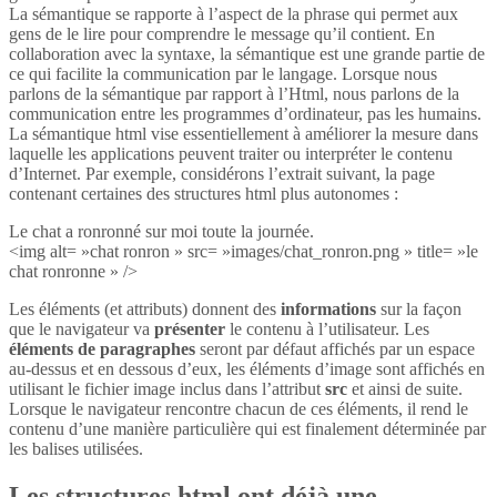
La sémantique se rapporte à l’aspect de la phrase qui permet aux
gens de le lire pour comprendre le message qu’il contient. En
collaboration avec la syntaxe, la sémantique est une grande partie de
ce qui facilite la communication par le langage. Lorsque nous
parlons de la sémantique par rapport à l’Html, nous parlons de la
communication entre les programmes d’ordinateur, pas les humains.
La sémantique html vise essentiellement à améliorer la mesure dans
laquelle les applications peuvent traiter ou interpréter le contenu
d’Internet. Par exemple, considérons l’extrait suivant, la page
contenant certaines des structures html plus autonomes :
Le chat a ronronné sur moi toute la journée.
<img alt= »chat ronron » src= »images/chat_ronron.png » title= »le
chat ronronne » />
Les éléments (et attributs) donnent des
informations
sur la façon
que le navigateur va
présenter
le contenu à l’utilisateur. Les
éléments de paragraphes
seront par défaut affichés par un espace
au-dessus et en dessous d’eux, les éléments d’image sont affichés en
utilisant le fichier image inclus dans l’attribut
src
et ainsi de suite.
Lorsque le navigateur rencontre chacun de ces éléments, il rend le
contenu d’une manière particulière qui est finalement déterminée par
les balises utilisées.
Les structures html ont déjà une