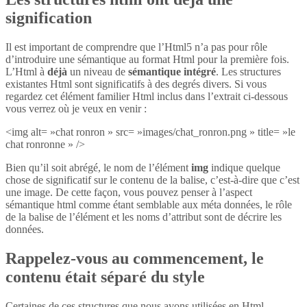
signification
Il est important de comprendre que l’Html5 n’a pas pour rôle
d’introduire une sémantique au format Html pour la première fois.
L’Html à
déjà
un niveau de
sémantique intégré
. Les structures
existantes Html sont significatifs à des degrés divers. Si vous
regardez cet élément familier Html inclus dans l’extrait ci-dessous
vous verrez où je veux en venir :
<img alt= »chat ronron » src= »images/chat_ronron.png » title= »le
chat ronronne » />
Bien qu’il soit abrégé, le nom de l’élément
img
indique quelque
chose de significatif sur le contenu de la balise, c’est-à-dire que c’est
une image. De cette façon, vous pouvez penser à l’aspect
sémantique html comme étant semblable aux méta données, le rôle
de la balise de l’élément et les noms d’attribut sont de décrire les
données.
Rappelez-vous au commencement, le
contenu était séparé du style
Certaines de ces structures que nous avons utilisées en Html