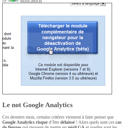
by
Rémi Morin
Le not Google Analytics
Ces derniers mois, certains critères viennent à faire penser que
Google Analytics
risque
d’être
délaissé
! Alors quels sont ces
cas
de figures
qui risquent de mettre en
péril
GA
et quelles sont les