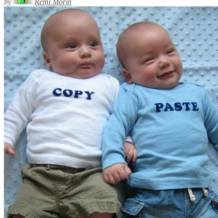
by
Rémi Morin