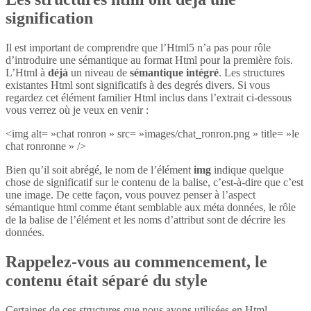
signification
Il est important de comprendre que l’Html5 n’a pas pour rôle
d’introduire une sémantique au format Html pour la première fois.
L’Html à
déjà
un niveau de
sémantique intégré
. Les structures
existantes Html sont significatifs à des degrés divers. Si vous
regardez cet élément familier Html inclus dans l’extrait ci-dessous
vous verrez où je veux en venir :
<img alt= »chat ronron » src= »images/chat_ronron.png » title= »le
chat ronronne » />
Bien qu’il soit abrégé, le nom de l’élément
img
indique quelque
chose de significatif sur le contenu de la balise, c’est-à-dire que c’est
une image. De cette façon, vous pouvez penser à l’aspect
sémantique html comme étant semblable aux méta données, le rôle
de la balise de l’élément et les noms d’attribut sont de décrire les
données.
Rappelez-vous au commencement, le
contenu était séparé du style
Certaines de ces structures que nous avons utilisées en Html