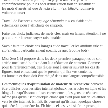
compréhensible pour les bots d’indexation tout en substituant
les
mots d’arrêts
tel-que
de,le,la etc… .
(ex: http://…com/avis-
voiture-course)
Travail de l’aspect «
marquage sémantique
» en s’aidant du
schema.org pour l’affichage de
snippets
.
Faire des choix judicieux de
mots-clés
, mais en faisant attention à ne
pas alourdir le texte, soyez raisonnable.
Savoir faire un choix des
images
et de travailler les attributs title et
alt (alt étant particulièrement spécifique aux Google bots).
Miss Seo Girl propose dans les deux premiers paragraphes de son
article une liste d’outils aidant à la rédaction de contenu. Comme
pour le référencement, ces règles sont à ajuster suivant les cas de
figures, tout en sachant que le premier qui lira vos contenus
est humain et donc doit être rédigé dans une langue compréhensible.
Les
techniques d’optimisation de moteur de recherche
peuvent
être utilisées pour les sites internet globaux, les articles en ligne et les
blogs. Lorsqu’ils sont utilisés correctement, les gens ne réalisent
même pas qu’ils lisent quelque chose qui avait pour but de les attirer
vers le site internet. En fait, ils pensent qu’ils lisent quelque chose
qui a été fait pour être lu. Eh bien, cela est vrai si l’entreprise qui