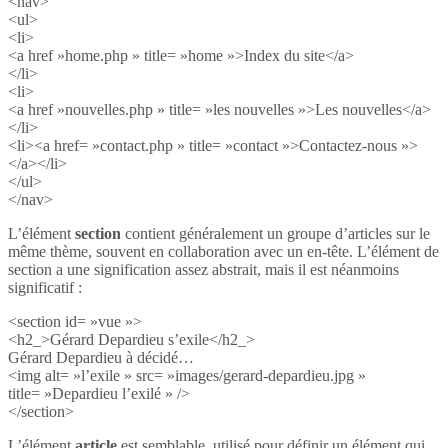
<nav>
<ul>
<li>
<a href »home.php » title= »home »>Index du site</a>
</li>
<li>
<a href »nouvelles.php » title= »les nouvelles »>Les nouvelles</a>
</li>
<li><a href= »contact.php » title= »contact »>Contactez-nous »>
</a></li>
</ul>
</nav>
L’élément
section
contient généralement un groupe d’articles sur le
même thème, souvent en collaboration avec un en-tête. L’élément de
section a une signification assez abstrait, mais il est néanmoins
significatif :
<section id= »vue »>
<h2_>Gérard Depardieu s’exile</h2_>
Gérard Depardieu à décidé…
<img alt= »l’exile » src= »images/gerard-depardieu.jpg »
title= »Depardieu l’exilé » />
</section>
L’élément
article
est semblable, utilisé pour définir un élément qui