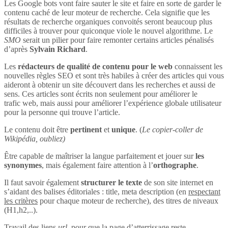
Les Google bots vont faire sauter le site et faire en sorte de garder le
contenu caché de leur moteur de recherche. Cela signifie que les
résultats de recherche organiques convoités seront beaucoup plus
difficiles à trouver pour quiconque viole le nouvel algorithme. Le
SMO
serait un pilier pour faire remonter certains articles pénalisés
d’après
Sylvain Richard
.
Les
rédacteurs de qualité de contenu pour le web
connaissent les
nouvelles règles SEO et sont très habiles à créer des articles qui vous
aideront à obtenir un site découvert dans les recherches et aussi de
sens. Ces articles sont écrits non seulement pour améliorer le
trafic web, mais aussi pour améliorer l’expérience globale utilisateur
pour la personne qui trouve l’article.
Le contenu doit être
pertinent
et
unique
. (
Le copier-coller de
Wikipédia, oubliez)
Être capable de maîtriser la langue parfaitement et jouer sur
les
synonymes
, mais également faire attention à l’
orthographe
.
Il faut savoir également
structurer le texte
de son site internet en
s’aidant des balises éditoriales : title, meta description (en
respectant
les critères
pour chaque moteur de recherche), des titres de niveaux
(H1,h2,..).
Travail des liens
url
, pour que la page d’atterrissage reste