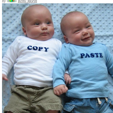
by
Rémi Morin