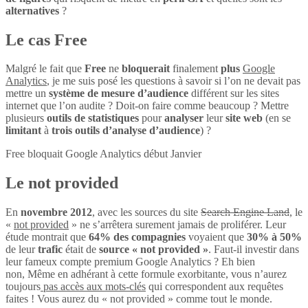
alternatives
?
Le cas Free
Malgré le fait que
Free
ne
bloquerait
finalement
plus
Google
Analytics
, je me suis posé les questions à savoir si l’on ne devait pas
mettre un
système de mesure d’audience
différent sur les sites
internet que l’on audite ? Doit-on faire comme beaucoup ? Mettre
plusieurs
outils de statistiques
pour
analyser
leur
site web
(en se
limitant
à
trois outils d’analyse d’audience
) ?
Free bloquait Google Analytics début Janvier
Le not provided
En
novembre 2012
, avec les sources du site
Search Engine Land
, le
«
not provided
» ne s’arrêtera surement jamais de proliférer. Leur
étude montrait que
64% des compagnies
voyaient que
30% à 50%
de leur
trafic
était de
source « not provided »
. Faut-il investir dans
leur fameux compte premium Google Analytics ? Eh bien
non, Même en adhérant à cette formule exorbitante, vous n’aurez
toujours
pas accès aux mots-clés
qui correspondent aux requêtes
faites ! Vous aurez du « not provided » comme tout le monde.