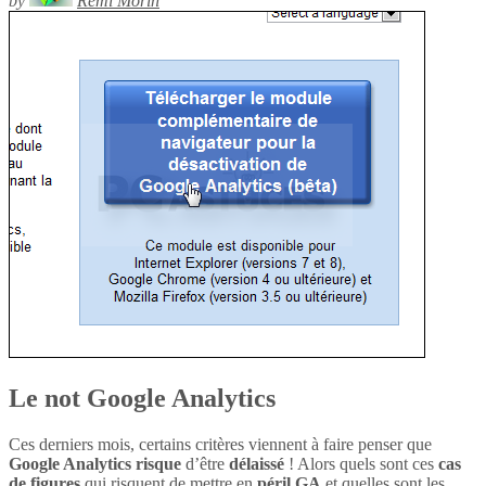
by
Rémi Morin
Le not Google Analytics
Ces derniers mois, certains critères viennent à faire penser que
Google Analytics
risque
d’être
délaissé
! Alors quels sont ces
cas
de figures
qui risquent de mettre en
péril
GA
et quelles sont les