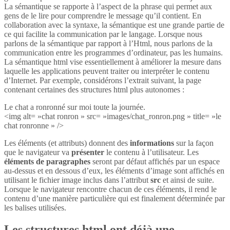
La sémantique se rapporte à l’aspect de la phrase qui permet aux
gens de le lire pour comprendre le message qu’il contient. En
collaboration avec la syntaxe, la sémantique est une grande partie de
ce qui facilite la communication par le langage. Lorsque nous
parlons de la sémantique par rapport à l’Html, nous parlons de la
communication entre les programmes d’ordinateur, pas les humains.
La sémantique html vise essentiellement à améliorer la mesure dans
laquelle les applications peuvent traiter ou interpréter le contenu
d’Internet. Par exemple, considérons l’extrait suivant, la page
contenant certaines des structures html plus autonomes :
Le chat a ronronné sur moi toute la journée.
<img alt= »chat ronron » src= »images/chat_ronron.png » title= »le
chat ronronne » />
Les éléments (et attributs) donnent des
informations
sur la façon
que le navigateur va
présenter
le contenu à l’utilisateur. Les
éléments de paragraphes
seront par défaut affichés par un espace
au-dessus et en dessous d’eux, les éléments d’image sont affichés en
utilisant le fichier image inclus dans l’attribut
src
et ainsi de suite.
Lorsque le navigateur rencontre chacun de ces éléments, il rend le
contenu d’une manière particulière qui est finalement déterminée par
les balises utilisées.
Les structures html ont déjà une