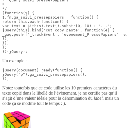
* jQuery suivi presse-papiers

*

*/

(function($) {

$.fn.ga_suivi_pressepapiers = function() {

return this.each(function() {

var text = $(this).text().substr(0, 10) + "...";

jQuery(this).bind('cut copy paste', function(e) {

_gaq.push(['_trackEvent', 'evenement_PressePapiers', e.
});

});

};

})(jQuery);
Un exemple :
jQuery(document).ready(function() {

jQuery("p").ga_suivi_pressepapiers();

});
Notez toutefois que ce code utilise les 10 premiers caractères du
texte copié dans le libellé de l’évènement, je ne certifie pas qu’il
s’agit d’une valeur idéale pour la dénomination du
label
, mais un
code ça se modifie tout le temps :-).