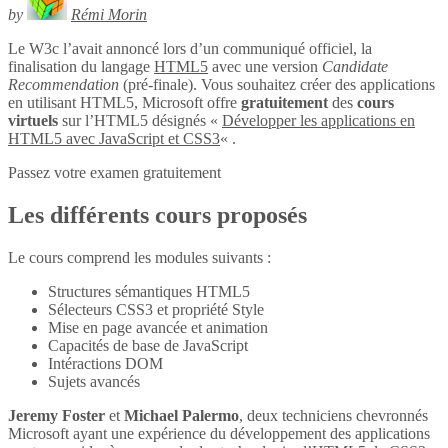
by
Rémi Morin
Le W3c l’avait annoncé lors d’un communiqué officiel, la
finalisation du langage
HTML5
avec une version
Candidate
Recommendation
(pré-finale). Vous souhaitez créer des applications
en utilisant HTML5, Microsoft offre
gratuitement
des
cours
virtuels
sur l’HTML5 désignés «
Développer les applications en
HTML5 avec JavaScript et CSS3
« .
Passez votre examen gratuitement
Les différents cours proposés
Le cours comprend les modules suivants :
Structures sémantiques HTML5
Sélecteurs CSS3 et propriété Style
Mise en page avancée et animation
Capacités de base de JavaScript
Intéractions DOM
Sujets avancés
Jeremy Foster
et
Michael Palermo
, deux techniciens chevronnés
Microsoft ayant une expérience du développement des applications