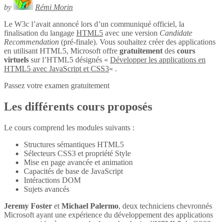
by
Rémi Morin
Le W3c l’avait annoncé lors d’un communiqué officiel, la
finalisation du langage
HTML5
avec une version
Candidate
Recommendation
(pré-finale). Vous souhaitez créer des applications
en utilisant HTML5, Microsoft offre
gratuitement
des
cours
virtuels
sur l’HTML5 désignés «
Développer les applications en
HTML5 avec JavaScript et CSS3
« .
Passez votre examen gratuitement
Les différents cours proposés
Le cours comprend les modules suivants :
Structures sémantiques HTML5
Sélecteurs CSS3 et propriété Style
Mise en page avancée et animation
Capacités de base de JavaScript
Intéractions DOM
Sujets avancés
Jeremy Foster
et
Michael Palermo
, deux techniciens chevronnés
Microsoft ayant une expérience du développement des applications