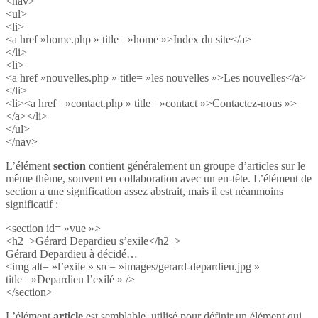
<nav>
<ul>
<li>
<a href »home.php » title= »home »>Index du site</a>
</li>
<li>
<a href »nouvelles.php » title= »les nouvelles »>Les nouvelles</a>
</li>
<li><a href= »contact.php » title= »contact »>Contactez-nous »>
</a></li>
</ul>
</nav>
L’élément
section
contient généralement un groupe d’articles sur le
même thème, souvent en collaboration avec un en-tête. L’élément de
section a une signification assez abstrait, mais il est néanmoins
significatif :
<section id= »vue »>
<h2_>Gérard Depardieu s’exile</h2_>
Gérard Depardieu à décidé…
<img alt= »l’exile » src= »images/gerard-depardieu.jpg »
title= »Depardieu l’exilé » />
</section>
L’élément
article
est semblable, utilisé pour définir un élément qui