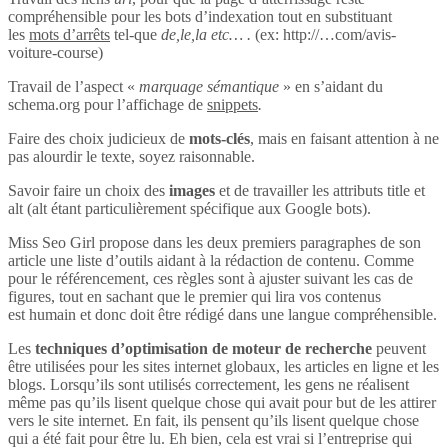
compréhensible pour les bots d’indexation tout en substituant
les
mots d’arrêts
tel-que
de,le,la etc… .
(ex: http://…com/avis-
voiture-course)
Travail de l’aspect «
marquage sémantique
» en s’aidant du
schema.org pour l’affichage de
snippets
.
Faire des choix judicieux de
mots-clés
, mais en faisant attention à ne
pas alourdir le texte, soyez raisonnable.
Savoir faire un choix des
images
et de travailler les attributs title et
alt (alt étant particulièrement spécifique aux Google bots).
Miss Seo Girl propose dans les deux premiers paragraphes de son
article une liste d’outils aidant à la rédaction de contenu. Comme
pour le référencement, ces règles sont à ajuster suivant les cas de
figures, tout en sachant que le premier qui lira vos contenus
est humain et donc doit être rédigé dans une langue compréhensible.
Les
techniques d’optimisation de moteur de recherche
peuvent
être utilisées pour les sites internet globaux, les articles en ligne et les
blogs. Lorsqu’ils sont utilisés correctement, les gens ne réalisent
même pas qu’ils lisent quelque chose qui avait pour but de les attirer
vers le site internet. En fait, ils pensent qu’ils lisent quelque chose
qui a été fait pour être lu. Eh bien, cela est vrai si l’entreprise qui