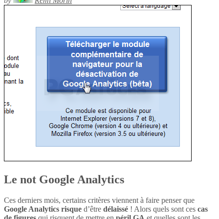
by
Rémi Morin
Le not Google Analytics
Ces derniers mois, certains critères viennent à faire penser que
Google Analytics
risque
d’être
délaissé
! Alors quels sont ces
cas
de figures
qui risquent de mettre en
péril
GA
et quelles sont les