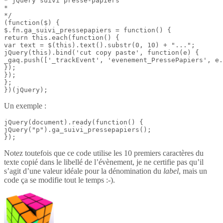
* jQuery suivi presse-papiers

*

*/

(function($) {

$.fn.ga_suivi_pressepapiers = function() {

return this.each(function() {

var text = $(this).text().substr(0, 10) + "...";

jQuery(this).bind('cut copy paste', function(e) {

_gaq.push(['_trackEvent', 'evenement_PressePapiers', e.
});

});

};

})(jQuery);
Un exemple :
jQuery(document).ready(function() {

jQuery("p").ga_suivi_pressepapiers();

});
Notez toutefois que ce code utilise les 10 premiers caractères du
texte copié dans le libellé de l’évènement, je ne certifie pas qu’il
s’agit d’une valeur idéale pour la dénomination du
label
, mais un
code ça se modifie tout le temps :-).