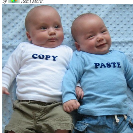
by
Rémi Morin