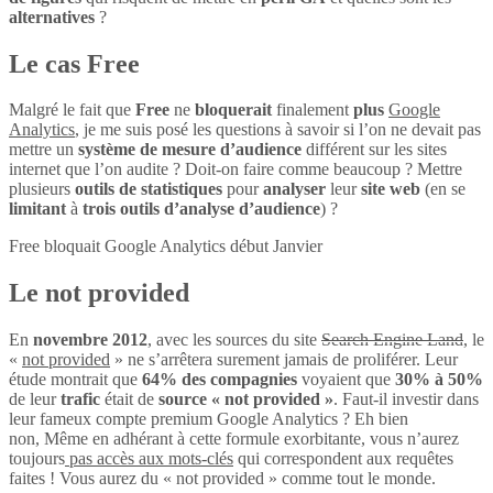
alternatives
?
Le cas Free
Malgré le fait que
Free
ne
bloquerait
finalement
plus
Google
Analytics
, je me suis posé les questions à savoir si l’on ne devait pas
mettre un
système de mesure d’audience
différent sur les sites
internet que l’on audite ? Doit-on faire comme beaucoup ? Mettre
plusieurs
outils de statistiques
pour
analyser
leur
site web
(en se
limitant
à
trois outils d’analyse d’audience
) ?
Free bloquait Google Analytics début Janvier
Le not provided
En
novembre 2012
, avec les sources du site
Search Engine Land
, le
«
not provided
» ne s’arrêtera surement jamais de proliférer. Leur
étude montrait que
64% des compagnies
voyaient que
30% à 50%
de leur
trafic
était de
source « not provided »
. Faut-il investir dans
leur fameux compte premium Google Analytics ? Eh bien
non, Même en adhérant à cette formule exorbitante, vous n’aurez
toujours
pas accès aux mots-clés
qui correspondent aux requêtes
faites ! Vous aurez du « not provided » comme tout le monde.