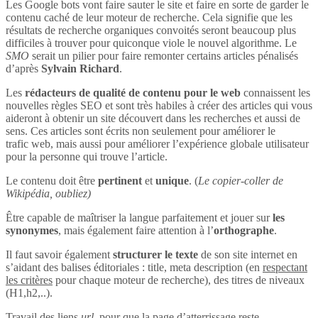
Les Google bots vont faire sauter le site et faire en sorte de garder le
contenu caché de leur moteur de recherche. Cela signifie que les
résultats de recherche organiques convoités seront beaucoup plus
difficiles à trouver pour quiconque viole le nouvel algorithme. Le
SMO
serait un pilier pour faire remonter certains articles pénalisés
d’après
Sylvain Richard
.
Les
rédacteurs de qualité de contenu pour le web
connaissent les
nouvelles règles SEO et sont très habiles à créer des articles qui vous
aideront à obtenir un site découvert dans les recherches et aussi de
sens. Ces articles sont écrits non seulement pour améliorer le
trafic web, mais aussi pour améliorer l’expérience globale utilisateur
pour la personne qui trouve l’article.
Le contenu doit être
pertinent
et
unique
. (
Le copier-coller de
Wikipédia, oubliez)
Être capable de maîtriser la langue parfaitement et jouer sur
les
synonymes
, mais également faire attention à l’
orthographe
.
Il faut savoir également
structurer le texte
de son site internet en
s’aidant des balises éditoriales : title, meta description (en
respectant
les critères
pour chaque moteur de recherche), des titres de niveaux
(H1,h2,..).
Travail des liens
url
, pour que la page d’atterrissage reste