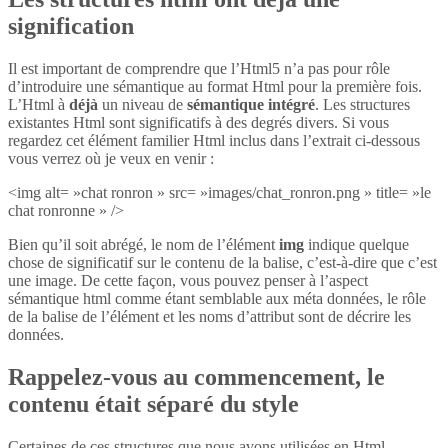
signification
Il est important de comprendre que l’Html5 n’a pas pour rôle
d’introduire une sémantique au format Html pour la première fois.
L’Html à
déjà
un niveau de
sémantique intégré
. Les structures
existantes Html sont significatifs à des degrés divers. Si vous
regardez cet élément familier Html inclus dans l’extrait ci-dessous
vous verrez où je veux en venir :
<img alt= »chat ronron » src= »images/chat_ronron.png » title= »le
chat ronronne » />
Bien qu’il soit abrégé, le nom de l’élément
img
indique quelque
chose de significatif sur le contenu de la balise, c’est-à-dire que c’est
une image. De cette façon, vous pouvez penser à l’aspect
sémantique html comme étant semblable aux méta données, le rôle
de la balise de l’élément et les noms d’attribut sont de décrire les
données.
Rappelez-vous au commencement, le
contenu était séparé du style
Certaines de ces structures que nous avons utilisées en Html