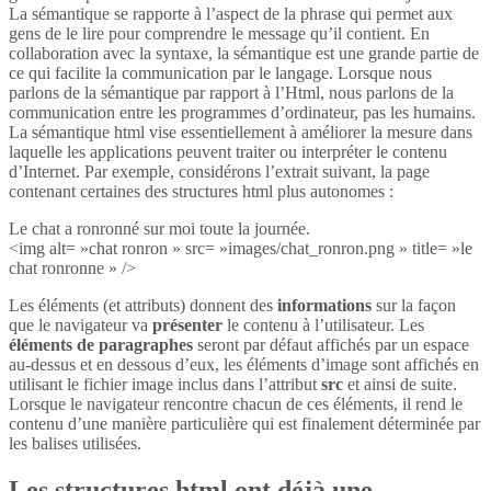
La sémantique se rapporte à l’aspect de la phrase qui permet aux
gens de le lire pour comprendre le message qu’il contient. En
collaboration avec la syntaxe, la sémantique est une grande partie de
ce qui facilite la communication par le langage. Lorsque nous
parlons de la sémantique par rapport à l’Html, nous parlons de la
communication entre les programmes d’ordinateur, pas les humains.
La sémantique html vise essentiellement à améliorer la mesure dans
laquelle les applications peuvent traiter ou interpréter le contenu
d’Internet. Par exemple, considérons l’extrait suivant, la page
contenant certaines des structures html plus autonomes :
Le chat a ronronné sur moi toute la journée.
<img alt= »chat ronron » src= »images/chat_ronron.png » title= »le
chat ronronne » />
Les éléments (et attributs) donnent des
informations
sur la façon
que le navigateur va
présenter
le contenu à l’utilisateur. Les
éléments de paragraphes
seront par défaut affichés par un espace
au-dessus et en dessous d’eux, les éléments d’image sont affichés en
utilisant le fichier image inclus dans l’attribut
src
et ainsi de suite.
Lorsque le navigateur rencontre chacun de ces éléments, il rend le
contenu d’une manière particulière qui est finalement déterminée par
les balises utilisées.
Les structures html ont déjà une