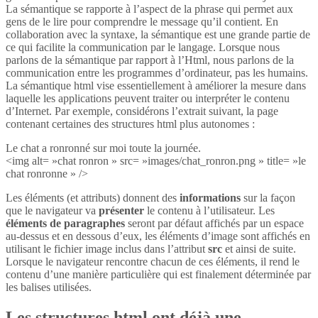
La sémantique se rapporte à l’aspect de la phrase qui permet aux
gens de le lire pour comprendre le message qu’il contient. En
collaboration avec la syntaxe, la sémantique est une grande partie de
ce qui facilite la communication par le langage. Lorsque nous
parlons de la sémantique par rapport à l’Html, nous parlons de la
communication entre les programmes d’ordinateur, pas les humains.
La sémantique html vise essentiellement à améliorer la mesure dans
laquelle les applications peuvent traiter ou interpréter le contenu
d’Internet. Par exemple, considérons l’extrait suivant, la page
contenant certaines des structures html plus autonomes :
Le chat a ronronné sur moi toute la journée.
<img alt= »chat ronron » src= »images/chat_ronron.png » title= »le
chat ronronne » />
Les éléments (et attributs) donnent des
informations
sur la façon
que le navigateur va
présenter
le contenu à l’utilisateur. Les
éléments de paragraphes
seront par défaut affichés par un espace
au-dessus et en dessous d’eux, les éléments d’image sont affichés en
utilisant le fichier image inclus dans l’attribut
src
et ainsi de suite.
Lorsque le navigateur rencontre chacun de ces éléments, il rend le
contenu d’une manière particulière qui est finalement déterminée par
les balises utilisées.
Les structures html ont déjà une