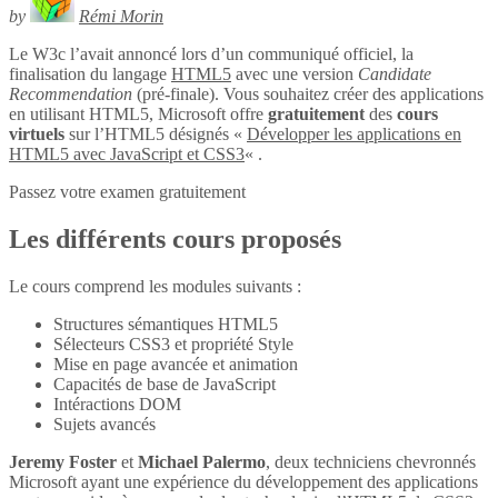
by
Rémi Morin
Le W3c l’avait annoncé lors d’un communiqué officiel, la
finalisation du langage
HTML5
avec une version
Candidate
Recommendation
(pré-finale). Vous souhaitez créer des applications
en utilisant HTML5, Microsoft offre
gratuitement
des
cours
virtuels
sur l’HTML5 désignés «
Développer les applications en
HTML5 avec JavaScript et CSS3
« .
Passez votre examen gratuitement
Les différents cours proposés
Le cours comprend les modules suivants :
Structures sémantiques HTML5
Sélecteurs CSS3 et propriété Style
Mise en page avancée et animation
Capacités de base de JavaScript
Intéractions DOM
Sujets avancés
Jeremy Foster
et
Michael Palermo
, deux techniciens chevronnés
Microsoft ayant une expérience du développement des applications