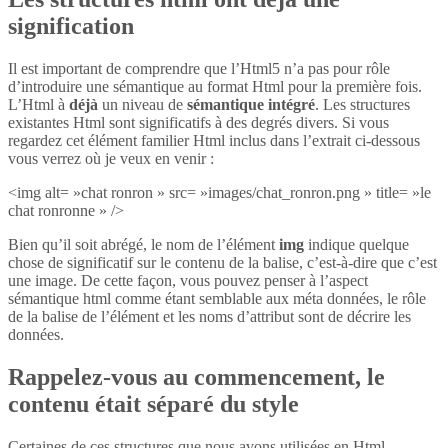
signification
Il est important de comprendre que l’Html5 n’a pas pour rôle
d’introduire une sémantique au format Html pour la première fois.
L’Html à
déjà
un niveau de
sémantique intégré
. Les structures
existantes Html sont significatifs à des degrés divers. Si vous
regardez cet élément familier Html inclus dans l’extrait ci-dessous
vous verrez où je veux en venir :
<img alt= »chat ronron » src= »images/chat_ronron.png » title= »le
chat ronronne » />
Bien qu’il soit abrégé, le nom de l’élément
img
indique quelque
chose de significatif sur le contenu de la balise, c’est-à-dire que c’est
une image. De cette façon, vous pouvez penser à l’aspect
sémantique html comme étant semblable aux méta données, le rôle
de la balise de l’élément et les noms d’attribut sont de décrire les
données.
Rappelez-vous au commencement, le
contenu était séparé du style
Certaines de ces structures que nous avons utilisées en Html