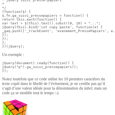
* jQuery suivi presse-papiers

*

*/

(function($) {

$.fn.ga_suivi_pressepapiers = function() {

return this.each(function() {

var text = $(this).text().substr(0, 10) + "...";

jQuery(this).bind('cut copy paste', function(e) {

_gaq.push(['_trackEvent', 'evenement_PressePapiers', e.
});

});

};

})(jQuery);
Un exemple :
jQuery(document).ready(function() {

jQuery("p").ga_suivi_pressepapiers();

});
Notez toutefois que ce code utilise les 10 premiers caractères du
texte copié dans le libellé de l’évènement, je ne certifie pas qu’il
s’agit d’une valeur idéale pour la dénomination du
label
, mais un
code ça se modifie tout le temps :-).