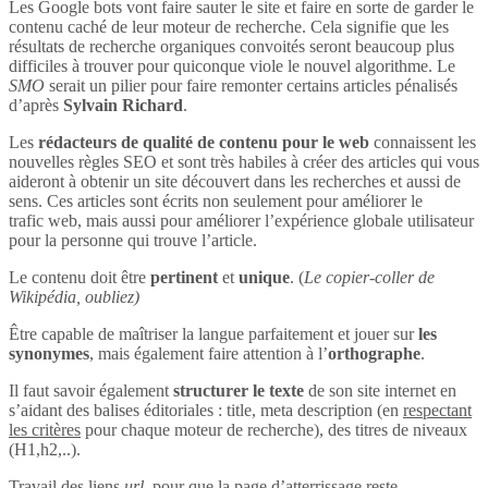
Les Google bots vont faire sauter le site et faire en sorte de garder le
contenu caché de leur moteur de recherche. Cela signifie que les
résultats de recherche organiques convoités seront beaucoup plus
difficiles à trouver pour quiconque viole le nouvel algorithme. Le
SMO
serait un pilier pour faire remonter certains articles pénalisés
d’après
Sylvain Richard
.
Les
rédacteurs de qualité de contenu pour le web
connaissent les
nouvelles règles SEO et sont très habiles à créer des articles qui vous
aideront à obtenir un site découvert dans les recherches et aussi de
sens. Ces articles sont écrits non seulement pour améliorer le
trafic web, mais aussi pour améliorer l’expérience globale utilisateur
pour la personne qui trouve l’article.
Le contenu doit être
pertinent
et
unique
. (
Le copier-coller de
Wikipédia, oubliez)
Être capable de maîtriser la langue parfaitement et jouer sur
les
synonymes
, mais également faire attention à l’
orthographe
.
Il faut savoir également
structurer le texte
de son site internet en
s’aidant des balises éditoriales : title, meta description (en
respectant
les critères
pour chaque moteur de recherche), des titres de niveaux
(H1,h2,..).
Travail des liens
url
, pour que la page d’atterrissage reste