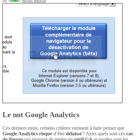
by
Rémi Morin
Le not Google Analytics
Ces derniers mois, certains critères viennent à faire penser que
Google Analytics
risque
d’être
délaissé
! Alors quels sont ces
cas
de figures
qui risquent de mettre en
péril
GA
et quelles sont les