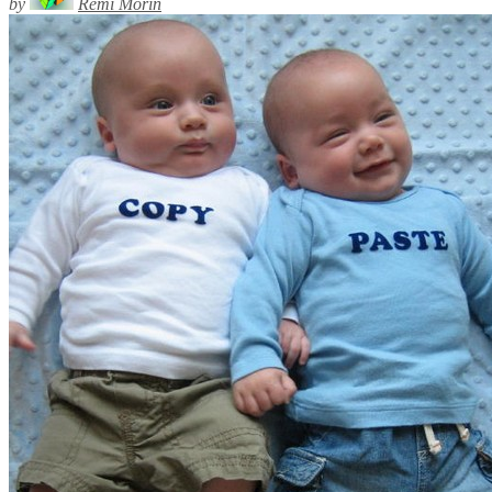
by
Rémi Morin