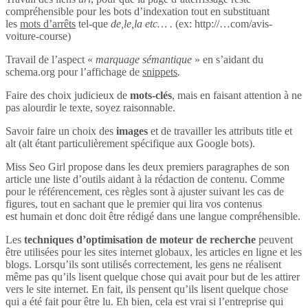
compréhensible pour les bots d’indexation tout en substituant
les
mots d’arrêts
tel-que
de,le,la etc… .
(ex: http://…com/avis-
voiture-course)
Travail de l’aspect «
marquage sémantique
» en s’aidant du
schema.org pour l’affichage de
snippets
.
Faire des choix judicieux de
mots-clés
, mais en faisant attention à ne
pas alourdir le texte, soyez raisonnable.
Savoir faire un choix des
images
et de travailler les attributs title et
alt (alt étant particulièrement spécifique aux Google bots).
Miss Seo Girl propose dans les deux premiers paragraphes de son
article une liste d’outils aidant à la rédaction de contenu. Comme
pour le référencement, ces règles sont à ajuster suivant les cas de
figures, tout en sachant que le premier qui lira vos contenus
est humain et donc doit être rédigé dans une langue compréhensible.
Les
techniques d’optimisation de moteur de recherche
peuvent
être utilisées pour les sites internet globaux, les articles en ligne et les
blogs. Lorsqu’ils sont utilisés correctement, les gens ne réalisent
même pas qu’ils lisent quelque chose qui avait pour but de les attirer
vers le site internet. En fait, ils pensent qu’ils lisent quelque chose
qui a été fait pour être lu. Eh bien, cela est vrai si l’entreprise qui