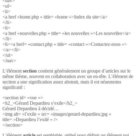
<nav>
<ul>
<li>
<a href »home.php » title= »home »>Index du site</a>
</li>
<li>
<a href »nouvelles.php » title= »les nouvelles »>Les nouvelles</a>
</li>
<li><a href= »contact.php » title= »contact »>Contactez-nous »>
</a></li>
</ul>
</nav>
L’élément
section
contient généralement un groupe d’articles sur le
même thème, souvent en collaboration avec un en-tête. L’élément de
section a une signification assez abstrait, mais il est néanmoins
significatif :
<section id= »vue »>
<h2_>Gérard Depardieu s’exile</h2_>
Gérard Depardieu à décidé…
<img alt= »l’exile » src= »images/gerard-depardieu.jpg »
title= »Depardieu l’exilé » />
</section>
L’élément
article
est semblable, utilisé pour définir un élément qui