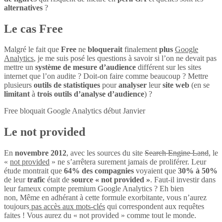
alternatives
?
Le cas Free
Malgré le fait que
Free
ne
bloquerait
finalement
plus
Google
Analytics
, je me suis posé les questions à savoir si l’on ne devait pas
mettre un
système de mesure d’audience
différent sur les sites
internet que l’on audite ? Doit-on faire comme beaucoup ? Mettre
plusieurs
outils de statistiques
pour
analyser
leur
site web
(en se
limitant
à
trois outils d’analyse d’audience
) ?
Free bloquait Google Analytics début Janvier
Le not provided
En
novembre 2012
, avec les sources du site
Search Engine Land
, le
«
not provided
» ne s’arrêtera surement jamais de proliférer. Leur
étude montrait que
64% des compagnies
voyaient que
30% à 50%
de leur
trafic
était de
source « not provided »
. Faut-il investir dans
leur fameux compte premium Google Analytics ? Eh bien
non, Même en adhérant à cette formule exorbitante, vous n’aurez
toujours
pas accès aux mots-clés
qui correspondent aux requêtes
faites ! Vous aurez du « not provided » comme tout le monde.