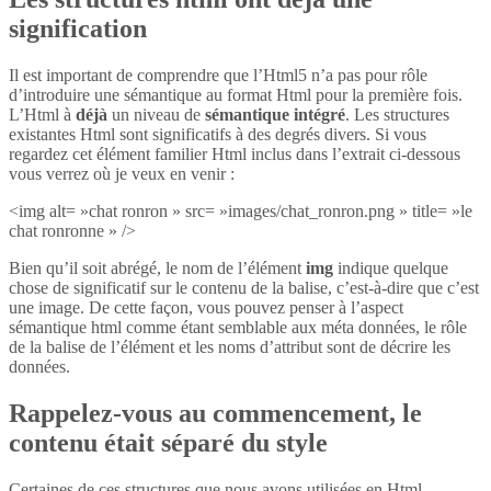
signification
Il est important de comprendre que l’Html5 n’a pas pour rôle
d’introduire une sémantique au format Html pour la première fois.
L’Html à
déjà
un niveau de
sémantique intégré
. Les structures
existantes Html sont significatifs à des degrés divers. Si vous
regardez cet élément familier Html inclus dans l’extrait ci-dessous
vous verrez où je veux en venir :
<img alt= »chat ronron » src= »images/chat_ronron.png » title= »le
chat ronronne » />
Bien qu’il soit abrégé, le nom de l’élément
img
indique quelque
chose de significatif sur le contenu de la balise, c’est-à-dire que c’est
une image. De cette façon, vous pouvez penser à l’aspect
sémantique html comme étant semblable aux méta données, le rôle
de la balise de l’élément et les noms d’attribut sont de décrire les
données.
Rappelez-vous au commencement, le
contenu était séparé du style
Certaines de ces structures que nous avons utilisées en Html