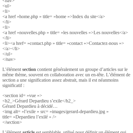
<nav>
<ul>
<li>
<a href »home.php » title= »home »>Index du site</a>
</li>
<li>
<a href »nouvelles.php » title= »les nouvelles »>Les nouvelles</a>
</li>
<li><a href= »contact.php » title= »contact »>Contactez-nous »>
</a></li>
</ul>
</nav>
L’élément
section
contient généralement un groupe d’articles sur le
même thème, souvent en collaboration avec un en-tête. L’élément de
section a une signification assez abstrait, mais il est néanmoins
significatif :
<section id= »vue »>
<h2_>Gérard Depardieu s’exile</h2_>
Gérard Depardieu à décidé…
<img alt= »l’exile » src= »images/gerard-depardieu.jpg »
title= »Depardieu l’exilé » />
</section>
L’élément
article
est semblable, utilisé pour définir un élément qui