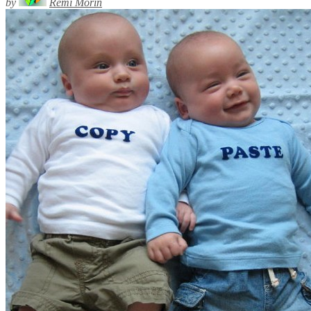
by
Rémi Morin