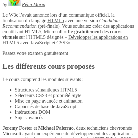
by
Rémi Morin
Le W3c l’avait annoncé lors d’un communiqué officiel, la
finalisation du langage
HTML5
avec une version
Candidate
Recommendation
(pré-finale). Vous souhaitez créer des applications
en utilisant HTML5, Microsoft offre
gratuitement
des
cours
virtuels
sur l’HTML5 désignés «
Développer les applications en
HTML5 avec JavaScript et CSS3
« .
Passez votre examen gratuitement
Les différents cours proposés
Le cours comprend les modules suivants :
Structures sémantiques HTML5
Sélecteurs CSS3 et propriété Style
Mise en page avancée et animation
Capacités de base de JavaScript
Intéractions DOM
Sujets avancés
Jeremy Foster
et
Michael Palermo
, deux techniciens chevronnés
Microsoft ayant une expérience du développement des applications