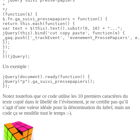
* jQuery suivi presse-papiers

*

*/

(function($) {

$.fn.ga_suivi_pressepapiers = function() {

return this.each(function() {

var text = $(this).text().substr(0, 10) + "...";

jQuery(this).bind('cut copy paste', function(e) {

_gaq.push(['_trackEvent', 'evenement_PressePapiers', e.
});

});

};

})(jQuery);
Un exemple :
jQuery(document).ready(function() {

jQuery("p").ga_suivi_pressepapiers();

});
Notez toutefois que ce code utilise les 10 premiers caractères du
texte copié dans le libellé de l’évènement, je ne certifie pas qu’il
s’agit d’une valeur idéale pour la dénomination du
label
, mais un
code ça se modifie tout le temps :-).