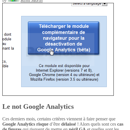
by
Rémi Morin
Le not Google Analytics
Ces derniers mois, certains critères viennent à faire penser que
Google Analytics
risque
d’être
délaissé
! Alors quels sont ces
cas
de figures
qui risquent de mettre en
péril
GA
et quelles sont les