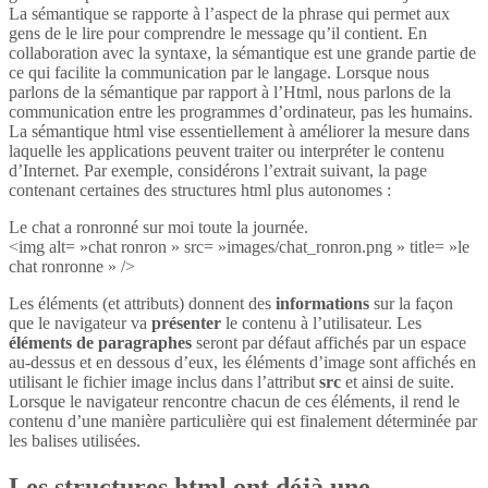
La sémantique se rapporte à l’aspect de la phrase qui permet aux
gens de le lire pour comprendre le message qu’il contient. En
collaboration avec la syntaxe, la sémantique est une grande partie de
ce qui facilite la communication par le langage. Lorsque nous
parlons de la sémantique par rapport à l’Html, nous parlons de la
communication entre les programmes d’ordinateur, pas les humains.
La sémantique html vise essentiellement à améliorer la mesure dans
laquelle les applications peuvent traiter ou interpréter le contenu
d’Internet. Par exemple, considérons l’extrait suivant, la page
contenant certaines des structures html plus autonomes :
Le chat a ronronné sur moi toute la journée.
<img alt= »chat ronron » src= »images/chat_ronron.png » title= »le
chat ronronne » />
Les éléments (et attributs) donnent des
informations
sur la façon
que le navigateur va
présenter
le contenu à l’utilisateur. Les
éléments de paragraphes
seront par défaut affichés par un espace
au-dessus et en dessous d’eux, les éléments d’image sont affichés en
utilisant le fichier image inclus dans l’attribut
src
et ainsi de suite.
Lorsque le navigateur rencontre chacun de ces éléments, il rend le
contenu d’une manière particulière qui est finalement déterminée par
les balises utilisées.
Les structures html ont déjà une