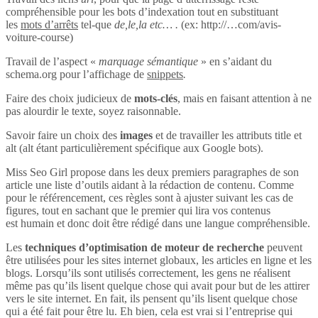
compréhensible pour les bots d’indexation tout en substituant
les
mots d’arrêts
tel-que
de,le,la etc… .
(ex: http://…com/avis-
voiture-course)
Travail de l’aspect «
marquage sémantique
» en s’aidant du
schema.org pour l’affichage de
snippets
.
Faire des choix judicieux de
mots-clés
, mais en faisant attention à ne
pas alourdir le texte, soyez raisonnable.
Savoir faire un choix des
images
et de travailler les attributs title et
alt (alt étant particulièrement spécifique aux Google bots).
Miss Seo Girl propose dans les deux premiers paragraphes de son
article une liste d’outils aidant à la rédaction de contenu. Comme
pour le référencement, ces règles sont à ajuster suivant les cas de
figures, tout en sachant que le premier qui lira vos contenus
est humain et donc doit être rédigé dans une langue compréhensible.
Les
techniques d’optimisation de moteur de recherche
peuvent
être utilisées pour les sites internet globaux, les articles en ligne et les
blogs. Lorsqu’ils sont utilisés correctement, les gens ne réalisent
même pas qu’ils lisent quelque chose qui avait pour but de les attirer
vers le site internet. En fait, ils pensent qu’ils lisent quelque chose
qui a été fait pour être lu. Eh bien, cela est vrai si l’entreprise qui