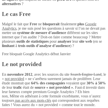
alternatives
?
Le cas Free
Malgré le fait que
Free
ne
bloquerait
finalement
plus
Google
Analytics
, je me suis posé les questions à savoir si l’on ne devait pas
mettre un
système de mesure d’audience
différent sur les sites
internet que l’on audite ? Doit-on faire comme beaucoup ? Mettre
plusieurs
outils de statistiques
pour
analyser
leur
site web
(en se
limitant
à
trois outils d’analyse d’audience
) ?
Free bloquait Google Analytics début Janvier
Le not provided
En
novembre 2012
, avec les sources du site
Search Engine Land
, le
«
not provided
» ne s’arrêtera surement jamais de proliférer. Leur
étude montrait que
64% des compagnies
voyaient que
30% à 50%
de leur
trafic
était de
source « not provided »
. Faut-il investir dans
leur fameux compte premium Google Analytics ? Eh bien
non, Même en adhérant à cette formule exorbitante, vous n’aurez
toujours
pas accès aux mots-clés
qui correspondent aux requêtes
faites ! Vous aurez du « not provided » comme tout le monde.