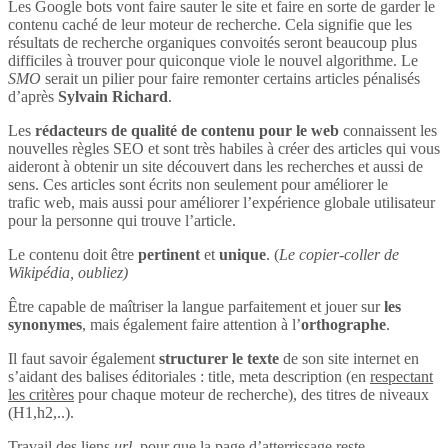
Les Google bots vont faire sauter le site et faire en sorte de garder le
contenu caché de leur moteur de recherche. Cela signifie que les
résultats de recherche organiques convoités seront beaucoup plus
difficiles à trouver pour quiconque viole le nouvel algorithme. Le
SMO
serait un pilier pour faire remonter certains articles pénalisés
d’après
Sylvain Richard
.
Les
rédacteurs de qualité de contenu pour le web
connaissent les
nouvelles règles SEO et sont très habiles à créer des articles qui vous
aideront à obtenir un site découvert dans les recherches et aussi de
sens. Ces articles sont écrits non seulement pour améliorer le
trafic web, mais aussi pour améliorer l’expérience globale utilisateur
pour la personne qui trouve l’article.
Le contenu doit être
pertinent
et
unique
. (
Le copier-coller de
Wikipédia, oubliez)
Être capable de maîtriser la langue parfaitement et jouer sur
les
synonymes
, mais également faire attention à l’
orthographe
.
Il faut savoir également
structurer le texte
de son site internet en
s’aidant des balises éditoriales : title, meta description (en
respectant
les critères
pour chaque moteur de recherche), des titres de niveaux
(H1,h2,..).
Travail des liens
url
, pour que la page d’atterrissage reste