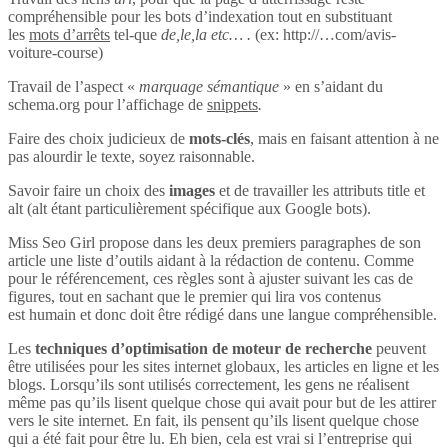
compréhensible pour les bots d’indexation tout en substituant
les
mots d’arrêts
tel-que
de,le,la etc… .
(ex: http://…com/avis-
voiture-course)
Travail de l’aspect «
marquage sémantique
» en s’aidant du
schema.org pour l’affichage de
snippets
.
Faire des choix judicieux de
mots-clés
, mais en faisant attention à ne
pas alourdir le texte, soyez raisonnable.
Savoir faire un choix des
images
et de travailler les attributs title et
alt (alt étant particulièrement spécifique aux Google bots).
Miss Seo Girl propose dans les deux premiers paragraphes de son
article une liste d’outils aidant à la rédaction de contenu. Comme
pour le référencement, ces règles sont à ajuster suivant les cas de
figures, tout en sachant que le premier qui lira vos contenus
est humain et donc doit être rédigé dans une langue compréhensible.
Les
techniques d’optimisation de moteur de recherche
peuvent
être utilisées pour les sites internet globaux, les articles en ligne et les
blogs. Lorsqu’ils sont utilisés correctement, les gens ne réalisent
même pas qu’ils lisent quelque chose qui avait pour but de les attirer
vers le site internet. En fait, ils pensent qu’ils lisent quelque chose
qui a été fait pour être lu. Eh bien, cela est vrai si l’entreprise qui