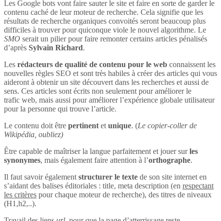
Les Google bots vont faire sauter le site et faire en sorte de garder le
contenu caché de leur moteur de recherche. Cela signifie que les
résultats de recherche organiques convoités seront beaucoup plus
difficiles à trouver pour quiconque viole le nouvel algorithme. Le
SMO
serait un pilier pour faire remonter certains articles pénalisés
d’après
Sylvain Richard
.
Les
rédacteurs de qualité de contenu pour le web
connaissent les
nouvelles règles SEO et sont très habiles à créer des articles qui vous
aideront à obtenir un site découvert dans les recherches et aussi de
sens. Ces articles sont écrits non seulement pour améliorer le
trafic web, mais aussi pour améliorer l’expérience globale utilisateur
pour la personne qui trouve l’article.
Le contenu doit être
pertinent
et
unique
. (
Le copier-coller de
Wikipédia, oubliez)
Être capable de maîtriser la langue parfaitement et jouer sur
les
synonymes
, mais également faire attention à l’
orthographe
.
Il faut savoir également
structurer le texte
de son site internet en
s’aidant des balises éditoriales : title, meta description (en
respectant
les critères
pour chaque moteur de recherche), des titres de niveaux
(H1,h2,..).
Travail des liens
url
, pour que la page d’atterrissage reste