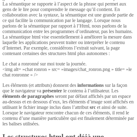
La sémantique se rapporte à l’aspect de la phrase qui permet aux
gens de le lire pour comprendre le message qu’il contient. En
collaboration avec la syntaxe, la sémantique est une grande partie de
ce qui facilite la communication par le langage. Lorsque nous
parlons de la sémantique par rapport à l’Html, nous parlons de la
communication entre les programmes d’ordinateur, pas les humains.
La sémantique html vise essentiellement à améliorer la mesure dans
laquelle les applications peuvent traiter ou interpréter le contenu
d’Internet. Par exemple, considérons l’extrait suivant, la page
contenant certaines des structures html plus autonomes :
Le chat a ronronné sur moi toute la journée.
<img alt= »chat ronron » src= »images/chat_ronron.png » title= »le
chat ronronne » />
Les éléments (et attributs) donnent des
informations
sur la façon
que le navigateur va
présenter
le contenu à l’utilisateur. Les
éléments de paragraphes
seront par défaut affichés par un espace
au-dessus et en dessous d’eux, les éléments d’image sont affichés en
utilisant le fichier image inclus dans l’attribut
src
et ainsi de suite.
Lorsque le navigateur rencontre chacun de ces éléments, il rend le
contenu d’une manière particulière qui est finalement déterminée par
les balises utilisées.
Les structures html ont déjà une