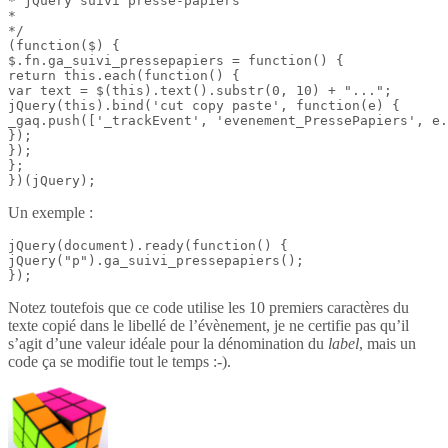
* jQuery suivi presse-papiers

*

*/

(function($) {

$.fn.ga_suivi_pressepapiers = function() {

return this.each(function() {

var text = $(this).text().substr(0, 10) + "...";

jQuery(this).bind('cut copy paste', function(e) {

_gaq.push(['_trackEvent', 'evenement_PressePapiers', e.
});

});

};

})(jQuery);
Un exemple :
jQuery(document).ready(function() {

jQuery("p").ga_suivi_pressepapiers();

});
Notez toutefois que ce code utilise les 10 premiers caractères du
texte copié dans le libellé de l’évènement, je ne certifie pas qu’il
s’agit d’une valeur idéale pour la dénomination du
label
, mais un
code ça se modifie tout le temps :-).