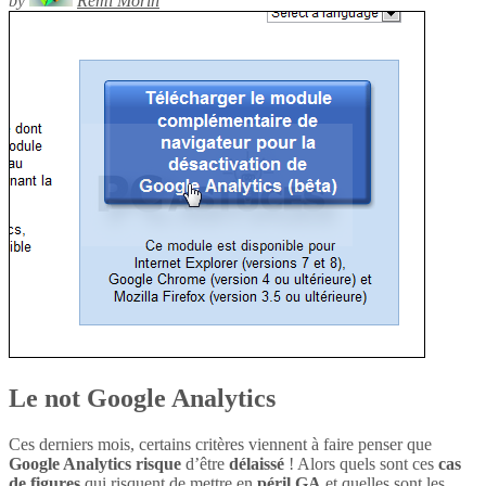
by
Rémi Morin
Le not Google Analytics
Ces derniers mois, certains critères viennent à faire penser que
Google Analytics
risque
d’être
délaissé
! Alors quels sont ces
cas
de figures
qui risquent de mettre en
péril
GA
et quelles sont les