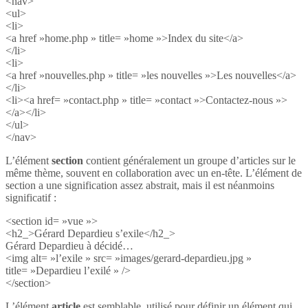
<nav>
<ul>
<li>
<a href »home.php » title= »home »>Index du site</a>
</li>
<li>
<a href »nouvelles.php » title= »les nouvelles »>Les nouvelles</a>
</li>
<li><a href= »contact.php » title= »contact »>Contactez-nous »>
</a></li>
</ul>
</nav>
L’élément
section
contient généralement un groupe d’articles sur le
même thème, souvent en collaboration avec un en-tête. L’élément de
section a une signification assez abstrait, mais il est néanmoins
significatif :
<section id= »vue »>
<h2_>Gérard Depardieu s’exile</h2_>
Gérard Depardieu à décidé…
<img alt= »l’exile » src= »images/gerard-depardieu.jpg »
title= »Depardieu l’exilé » />
</section>
L’élément
article
est semblable, utilisé pour définir un élément qui