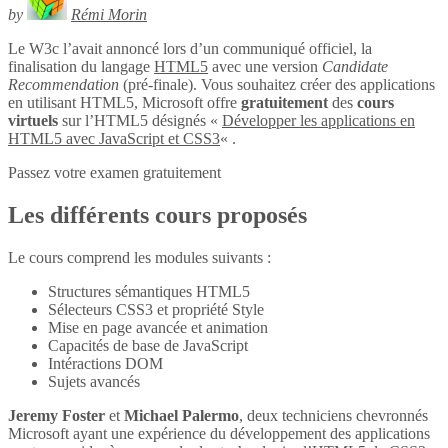
by
Rémi Morin
Le W3c l’avait annoncé lors d’un communiqué officiel, la
finalisation du langage
HTML5
avec une version
Candidate
Recommendation
(pré-finale). Vous souhaitez créer des applications
en utilisant HTML5, Microsoft offre
gratuitement
des
cours
virtuels
sur l’HTML5 désignés «
Développer les applications en
HTML5 avec JavaScript et CSS3
« .
Passez votre examen gratuitement
Les différents cours proposés
Le cours comprend les modules suivants :
Structures sémantiques HTML5
Sélecteurs CSS3 et propriété Style
Mise en page avancée et animation
Capacités de base de JavaScript
Intéractions DOM
Sujets avancés
Jeremy Foster
et
Michael Palermo
, deux techniciens chevronnés
Microsoft ayant une expérience du développement des applications