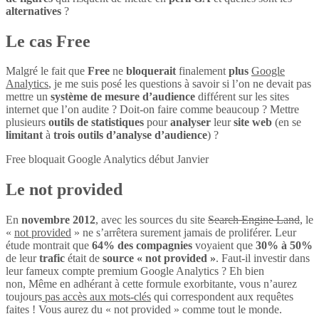
alternatives
?
Le cas Free
Malgré le fait que
Free
ne
bloquerait
finalement
plus
Google
Analytics
, je me suis posé les questions à savoir si l’on ne devait pas
mettre un
système de mesure d’audience
différent sur les sites
internet que l’on audite ? Doit-on faire comme beaucoup ? Mettre
plusieurs
outils de statistiques
pour
analyser
leur
site web
(en se
limitant
à
trois outils d’analyse d’audience
) ?
Free bloquait Google Analytics début Janvier
Le not provided
En
novembre 2012
, avec les sources du site
Search Engine Land
, le
«
not provided
» ne s’arrêtera surement jamais de proliférer. Leur
étude montrait que
64% des compagnies
voyaient que
30% à 50%
de leur
trafic
était de
source « not provided »
. Faut-il investir dans
leur fameux compte premium Google Analytics ? Eh bien
non, Même en adhérant à cette formule exorbitante, vous n’aurez
toujours
pas accès aux mots-clés
qui correspondent aux requêtes
faites ! Vous aurez du « not provided » comme tout le monde.