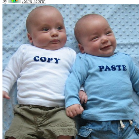
by
Rémi Morin