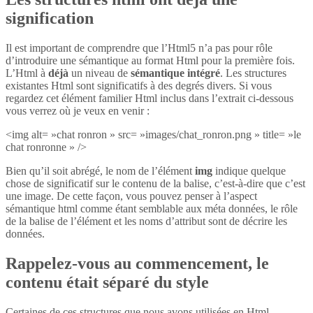
signification
Il est important de comprendre que l’Html5 n’a pas pour rôle
d’introduire une sémantique au format Html pour la première fois.
L’Html à
déjà
un niveau de
sémantique intégré
. Les structures
existantes Html sont significatifs à des degrés divers. Si vous
regardez cet élément familier Html inclus dans l’extrait ci-dessous
vous verrez où je veux en venir :
<img alt= »chat ronron » src= »images/chat_ronron.png » title= »le
chat ronronne » />
Bien qu’il soit abrégé, le nom de l’élément
img
indique quelque
chose de significatif sur le contenu de la balise, c’est-à-dire que c’est
une image. De cette façon, vous pouvez penser à l’aspect
sémantique html comme étant semblable aux méta données, le rôle
de la balise de l’élément et les noms d’attribut sont de décrire les
données.
Rappelez-vous au commencement, le
contenu était séparé du style
Certaines de ces structures que nous avons utilisées en Html