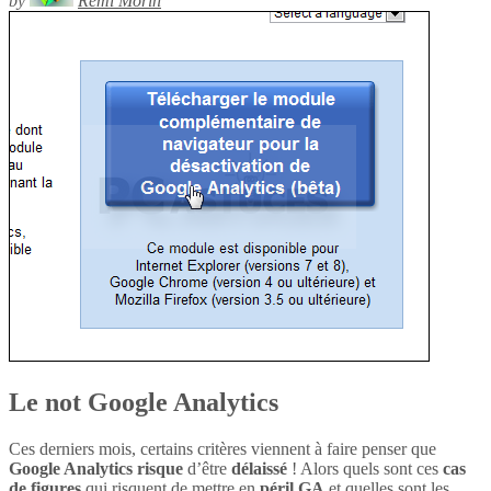
by
Rémi Morin
Le not Google Analytics
Ces derniers mois, certains critères viennent à faire penser que
Google Analytics
risque
d’être
délaissé
! Alors quels sont ces
cas
de figures
qui risquent de mettre en
péril
GA
et quelles sont les