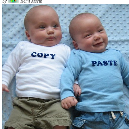
by
Rémi Morin