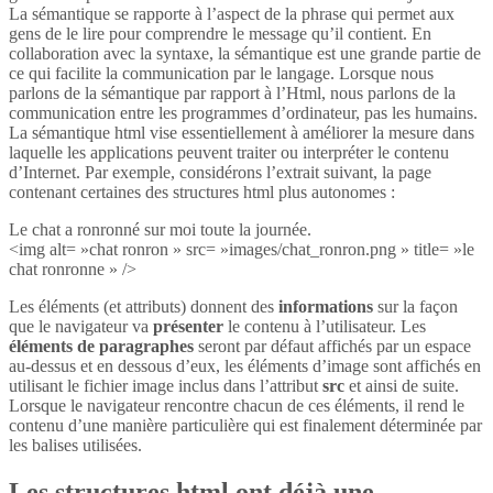
La sémantique se rapporte à l’aspect de la phrase qui permet aux
gens de le lire pour comprendre le message qu’il contient. En
collaboration avec la syntaxe, la sémantique est une grande partie de
ce qui facilite la communication par le langage. Lorsque nous
parlons de la sémantique par rapport à l’Html, nous parlons de la
communication entre les programmes d’ordinateur, pas les humains.
La sémantique html vise essentiellement à améliorer la mesure dans
laquelle les applications peuvent traiter ou interpréter le contenu
d’Internet. Par exemple, considérons l’extrait suivant, la page
contenant certaines des structures html plus autonomes :
Le chat a ronronné sur moi toute la journée.
<img alt= »chat ronron » src= »images/chat_ronron.png » title= »le
chat ronronne » />
Les éléments (et attributs) donnent des
informations
sur la façon
que le navigateur va
présenter
le contenu à l’utilisateur. Les
éléments de paragraphes
seront par défaut affichés par un espace
au-dessus et en dessous d’eux, les éléments d’image sont affichés en
utilisant le fichier image inclus dans l’attribut
src
et ainsi de suite.
Lorsque le navigateur rencontre chacun de ces éléments, il rend le
contenu d’une manière particulière qui est finalement déterminée par
les balises utilisées.
Les structures html ont déjà une