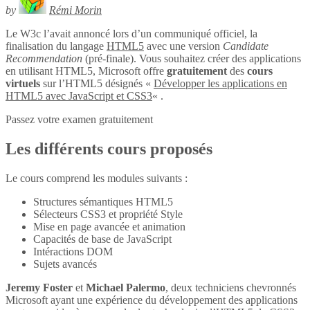
by
Rémi Morin
Le W3c l’avait annoncé lors d’un communiqué officiel, la
finalisation du langage
HTML5
avec une version
Candidate
Recommendation
(pré-finale). Vous souhaitez créer des applications
en utilisant HTML5, Microsoft offre
gratuitement
des
cours
virtuels
sur l’HTML5 désignés «
Développer les applications en
HTML5 avec JavaScript et CSS3
« .
Passez votre examen gratuitement
Les différents cours proposés
Le cours comprend les modules suivants :
Structures sémantiques HTML5
Sélecteurs CSS3 et propriété Style
Mise en page avancée et animation
Capacités de base de JavaScript
Intéractions DOM
Sujets avancés
Jeremy Foster
et
Michael Palermo
, deux techniciens chevronnés
Microsoft ayant une expérience du développement des applications