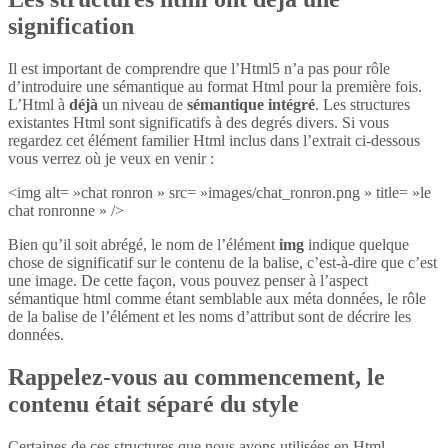
signification
Il est important de comprendre que l’Html5 n’a pas pour rôle
d’introduire une sémantique au format Html pour la première fois.
L’Html à
déjà
un niveau de
sémantique intégré
. Les structures
existantes Html sont significatifs à des degrés divers. Si vous
regardez cet élément familier Html inclus dans l’extrait ci-dessous
vous verrez où je veux en venir :
<img alt= »chat ronron » src= »images/chat_ronron.png » title= »le
chat ronronne » />
Bien qu’il soit abrégé, le nom de l’élément
img
indique quelque
chose de significatif sur le contenu de la balise, c’est-à-dire que c’est
une image. De cette façon, vous pouvez penser à l’aspect
sémantique html comme étant semblable aux méta données, le rôle
de la balise de l’élément et les noms d’attribut sont de décrire les
données.
Rappelez-vous au commencement, le
contenu était séparé du style
Certaines de ces structures que nous avons utilisées en Html