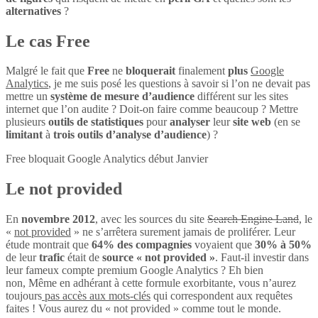
alternatives
?
Le cas Free
Malgré le fait que
Free
ne
bloquerait
finalement
plus
Google
Analytics
, je me suis posé les questions à savoir si l’on ne devait pas
mettre un
système de mesure d’audience
différent sur les sites
internet que l’on audite ? Doit-on faire comme beaucoup ? Mettre
plusieurs
outils de statistiques
pour
analyser
leur
site web
(en se
limitant
à
trois outils d’analyse d’audience
) ?
Free bloquait Google Analytics début Janvier
Le not provided
En
novembre 2012
, avec les sources du site
Search Engine Land
, le
«
not provided
» ne s’arrêtera surement jamais de proliférer. Leur
étude montrait que
64% des compagnies
voyaient que
30% à 50%
de leur
trafic
était de
source « not provided »
. Faut-il investir dans
leur fameux compte premium Google Analytics ? Eh bien
non, Même en adhérant à cette formule exorbitante, vous n’aurez
toujours
pas accès aux mots-clés
qui correspondent aux requêtes
faites ! Vous aurez du « not provided » comme tout le monde.