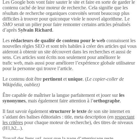
Les Google bots vont faire sauter le site et faire en sorte de garder le
contenu caché de leur moteur de recherche. Cela signifie que les
résultats de recherche organiques convoités seront beaucoup plus
difficiles à trouver pour quiconque viole le nouvel algorithme. Le
SMO
serait un pilier pour faire remonter certains articles pénalisés
d’après
Sylvain Richard
.
Les
rédacteurs de qualité de contenu pour le web
connaissent les
nouvelles règles SEO et sont très habiles à créer des articles qui vous
aideront à obtenir un site découvert dans les recherches et aussi de
sens. Ces articles sont écrits non seulement pour améliorer le
trafic web, mais aussi pour améliorer l’expérience globale utilisateur
pour la personne qui trouve l’article.
Le contenu doit être
pertinent
et
unique
. (
Le copier-coller de
Wikipédia, oubliez)
Être capable de maîtriser la langue parfaitement et jouer sur
les
synonymes
, mais également faire attention à l’
orthographe
.
Il faut savoir également
structurer le texte
de son site internet en
s’aidant des balises éditoriales : title, meta description (en
respectant
les critères
pour chaque moteur de recherche), des titres de niveaux
(H1,h2,..).
Travail des liens
url
, pour que la page d’atterrissage reste