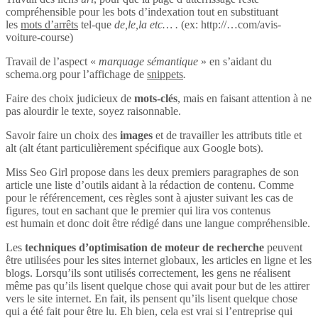
compréhensible pour les bots d’indexation tout en substituant
les
mots d’arrêts
tel-que
de,le,la etc… .
(ex: http://…com/avis-
voiture-course)
Travail de l’aspect «
marquage sémantique
» en s’aidant du
schema.org pour l’affichage de
snippets
.
Faire des choix judicieux de
mots-clés
, mais en faisant attention à ne
pas alourdir le texte, soyez raisonnable.
Savoir faire un choix des
images
et de travailler les attributs title et
alt (alt étant particulièrement spécifique aux Google bots).
Miss Seo Girl propose dans les deux premiers paragraphes de son
article une liste d’outils aidant à la rédaction de contenu. Comme
pour le référencement, ces règles sont à ajuster suivant les cas de
figures, tout en sachant que le premier qui lira vos contenus
est humain et donc doit être rédigé dans une langue compréhensible.
Les
techniques d’optimisation de moteur de recherche
peuvent
être utilisées pour les sites internet globaux, les articles en ligne et les
blogs. Lorsqu’ils sont utilisés correctement, les gens ne réalisent
même pas qu’ils lisent quelque chose qui avait pour but de les attirer
vers le site internet. En fait, ils pensent qu’ils lisent quelque chose
qui a été fait pour être lu. Eh bien, cela est vrai si l’entreprise qui