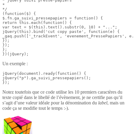
* jQuery suivi presse-papiers

*

*/

(function($) {

$.fn.ga_suivi_pressepapiers = function() {

return this.each(function() {

var text = $(this).text().substr(0, 10) + "...";

jQuery(this).bind('cut copy paste', function(e) {

_gaq.push(['_trackEvent', 'evenement_PressePapiers', e.
});

});

};

})(jQuery);
Un exemple :
jQuery(document).ready(function() {

jQuery("p").ga_suivi_pressepapiers();

});
Notez toutefois que ce code utilise les 10 premiers caractères du
texte copié dans le libellé de l’évènement, je ne certifie pas qu’il
s’agit d’une valeur idéale pour la dénomination du
label
, mais un
code ça se modifie tout le temps :-).