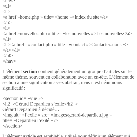
<nav>
<ul>
<li>
<a href »home.php » title= »home »>Index du site</a>
</li>
<li>
<a href »nouvelles.php » title= »les nouvelles »>Les nouvelles</a>
</li>
<li><a href= »contact.php » title= »contact »>Contactez-nous »>
</a></li>
</ul>
</nav>
L’élément
section
contient généralement un groupe d’articles sur le
même thème, souvent en collaboration avec un en-tête. L’élément de
section a une signification assez abstrait, mais il est néanmoins
significatif :
<section id= »vue »>
<h2_>Gérard Depardieu s’exile</h2_>
Gérard Depardieu à décidé…
<img alt= »l’exile » src= »images/gerard-depardieu.jpg »
title= »Depardieu l’exilé » />
</section>
L’élément
article
est semblable, utilisé pour définir un élément qui