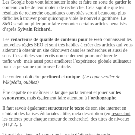
Les Google bots vont faire sauter le site et faire en sorte de garder le
contenu caché de leur moteur de recherche. Cela signifie que les
résultats de recherche organiques convoités seront beaucoup plus
difficiles à trouver pour quiconque viole le nouvel algorithme. Le
SMO
serait un pilier pour faire remonter certains articles pénalisés
d’après
Sylvain Richard
.
Les
rédacteurs de qualité de contenu pour le web
connaissent les
nouvelles règles SEO et sont très habiles à créer des articles qui vous
aideront à obtenir un site découvert dans les recherches et aussi de
sens. Ces articles sont écrits non seulement pour améliorer le
trafic web, mais aussi pour améliorer l’expérience globale utilisateur
pour la personne qui trouve l’article.
Le contenu doit être
pertinent
et
unique
. (
Le copier-coller de
Wikipédia, oubliez)
Être capable de maîtriser la langue parfaitement et jouer sur
les
synonymes
, mais également faire attention à l’
orthographe
.
Il faut savoir également
structurer le texte
de son site internet en
s’aidant des balises éditoriales : title, meta description (en
respectant
les critères
pour chaque moteur de recherche), des titres de niveaux
(H1,h2,..).
Travail des liens
url
, pour que la page d’atterrissage reste