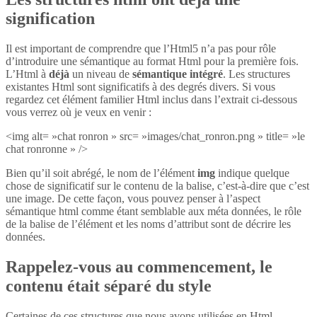
signification
Il est important de comprendre que l’Html5 n’a pas pour rôle
d’introduire une sémantique au format Html pour la première fois.
L’Html à
déjà
un niveau de
sémantique intégré
. Les structures
existantes Html sont significatifs à des degrés divers. Si vous
regardez cet élément familier Html inclus dans l’extrait ci-dessous
vous verrez où je veux en venir :
<img alt= »chat ronron » src= »images/chat_ronron.png » title= »le
chat ronronne » />
Bien qu’il soit abrégé, le nom de l’élément
img
indique quelque
chose de significatif sur le contenu de la balise, c’est-à-dire que c’est
une image. De cette façon, vous pouvez penser à l’aspect
sémantique html comme étant semblable aux méta données, le rôle
de la balise de l’élément et les noms d’attribut sont de décrire les
données.
Rappelez-vous au commencement, le
contenu était séparé du style
Certaines de ces structures que nous avons utilisées en Html