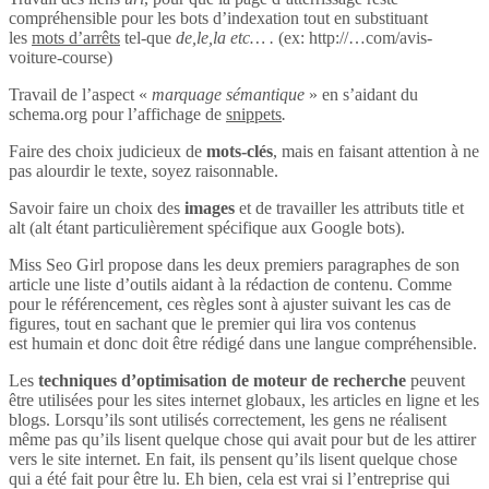
compréhensible pour les bots d’indexation tout en substituant
les
mots d’arrêts
tel-que
de,le,la etc… .
(ex: http://…com/avis-
voiture-course)
Travail de l’aspect «
marquage sémantique
» en s’aidant du
schema.org pour l’affichage de
snippets
.
Faire des choix judicieux de
mots-clés
, mais en faisant attention à ne
pas alourdir le texte, soyez raisonnable.
Savoir faire un choix des
images
et de travailler les attributs title et
alt (alt étant particulièrement spécifique aux Google bots).
Miss Seo Girl propose dans les deux premiers paragraphes de son
article une liste d’outils aidant à la rédaction de contenu. Comme
pour le référencement, ces règles sont à ajuster suivant les cas de
figures, tout en sachant que le premier qui lira vos contenus
est humain et donc doit être rédigé dans une langue compréhensible.
Les
techniques d’optimisation de moteur de recherche
peuvent
être utilisées pour les sites internet globaux, les articles en ligne et les
blogs. Lorsqu’ils sont utilisés correctement, les gens ne réalisent
même pas qu’ils lisent quelque chose qui avait pour but de les attirer
vers le site internet. En fait, ils pensent qu’ils lisent quelque chose
qui a été fait pour être lu. Eh bien, cela est vrai si l’entreprise qui