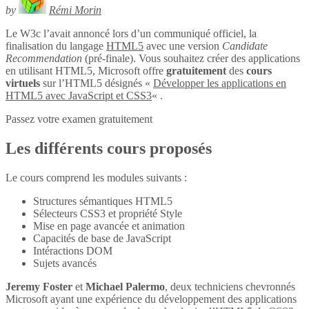
by
Rémi Morin
Le W3c l’avait annoncé lors d’un communiqué officiel, la
finalisation du langage
HTML5
avec une version
Candidate
Recommendation
(pré-finale). Vous souhaitez créer des applications
en utilisant HTML5, Microsoft offre
gratuitement
des
cours
virtuels
sur l’HTML5 désignés «
Développer les applications en
HTML5 avec JavaScript et CSS3
« .
Passez votre examen gratuitement
Les différents cours proposés
Le cours comprend les modules suivants :
Structures sémantiques HTML5
Sélecteurs CSS3 et propriété Style
Mise en page avancée et animation
Capacités de base de JavaScript
Intéractions DOM
Sujets avancés
Jeremy Foster
et
Michael Palermo
, deux techniciens chevronnés
Microsoft ayant une expérience du développement des applications