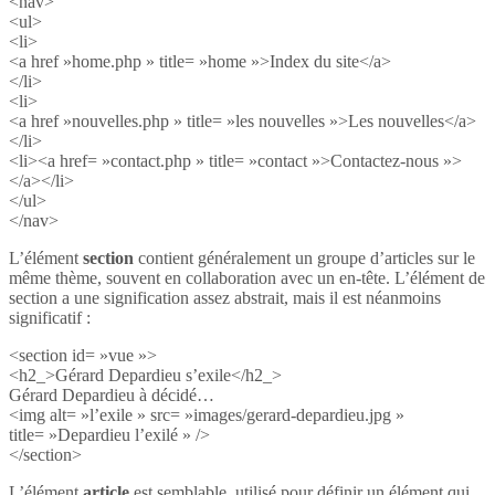
<nav>
<ul>
<li>
<a href »home.php » title= »home »>Index du site</a>
</li>
<li>
<a href »nouvelles.php » title= »les nouvelles »>Les nouvelles</a>
</li>
<li><a href= »contact.php » title= »contact »>Contactez-nous »>
</a></li>
</ul>
</nav>
L’élément
section
contient généralement un groupe d’articles sur le
même thème, souvent en collaboration avec un en-tête. L’élément de
section a une signification assez abstrait, mais il est néanmoins
significatif :
<section id= »vue »>
<h2_>Gérard Depardieu s’exile</h2_>
Gérard Depardieu à décidé…
<img alt= »l’exile » src= »images/gerard-depardieu.jpg »
title= »Depardieu l’exilé » />
</section>
L’élément
article
est semblable, utilisé pour définir un élément qui