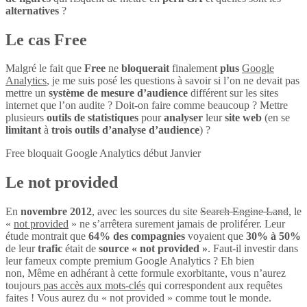
alternatives
?
Le cas Free
Malgré le fait que
Free
ne
bloquerait
finalement
plus
Google
Analytics
, je me suis posé les questions à savoir si l’on ne devait pas
mettre un
système de mesure d’audience
différent sur les sites
internet que l’on audite ? Doit-on faire comme beaucoup ? Mettre
plusieurs
outils de statistiques
pour
analyser
leur
site web
(en se
limitant
à
trois outils d’analyse d’audience
) ?
Free bloquait Google Analytics début Janvier
Le not provided
En
novembre 2012
, avec les sources du site
Search Engine Land
, le
«
not provided
» ne s’arrêtera surement jamais de proliférer. Leur
étude montrait que
64% des compagnies
voyaient que
30% à 50%
de leur
trafic
était de
source « not provided »
. Faut-il investir dans
leur fameux compte premium Google Analytics ? Eh bien
non, Même en adhérant à cette formule exorbitante, vous n’aurez
toujours
pas accès aux mots-clés
qui correspondent aux requêtes
faites ! Vous aurez du « not provided » comme tout le monde.