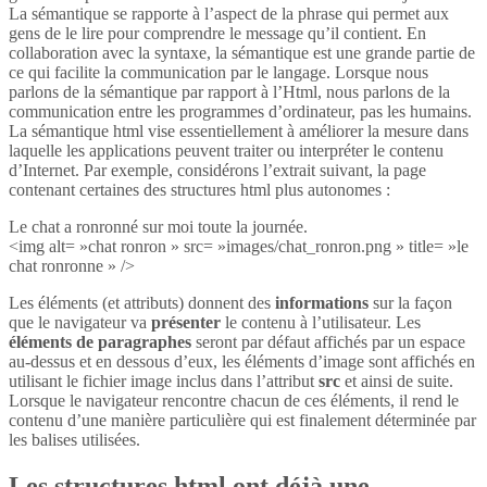
La sémantique se rapporte à l’aspect de la phrase qui permet aux
gens de le lire pour comprendre le message qu’il contient. En
collaboration avec la syntaxe, la sémantique est une grande partie de
ce qui facilite la communication par le langage. Lorsque nous
parlons de la sémantique par rapport à l’Html, nous parlons de la
communication entre les programmes d’ordinateur, pas les humains.
La sémantique html vise essentiellement à améliorer la mesure dans
laquelle les applications peuvent traiter ou interpréter le contenu
d’Internet. Par exemple, considérons l’extrait suivant, la page
contenant certaines des structures html plus autonomes :
Le chat a ronronné sur moi toute la journée.
<img alt= »chat ronron » src= »images/chat_ronron.png » title= »le
chat ronronne » />
Les éléments (et attributs) donnent des
informations
sur la façon
que le navigateur va
présenter
le contenu à l’utilisateur. Les
éléments de paragraphes
seront par défaut affichés par un espace
au-dessus et en dessous d’eux, les éléments d’image sont affichés en
utilisant le fichier image inclus dans l’attribut
src
et ainsi de suite.
Lorsque le navigateur rencontre chacun de ces éléments, il rend le
contenu d’une manière particulière qui est finalement déterminée par
les balises utilisées.
Les structures html ont déjà une