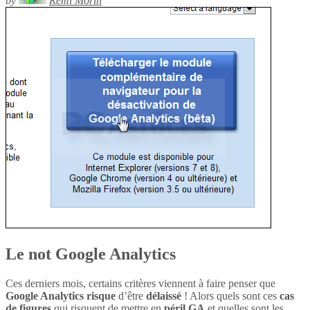
by
Rémi Morin
Le not Google Analytics
Ces derniers mois, certains critères viennent à faire penser que
Google Analytics
risque
d’être
délaissé
! Alors quels sont ces
cas
de figures
qui risquent de mettre en
péril
GA
et quelles sont les