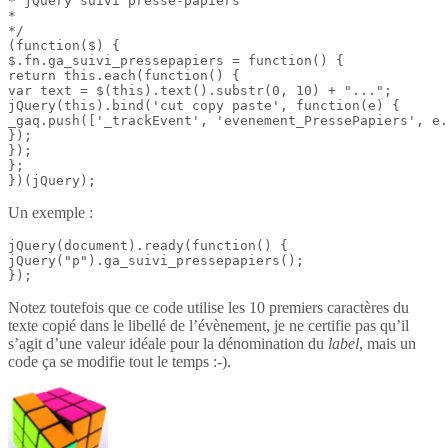
* jQuery suivi presse-papiers

*

*/

(function($) {

$.fn.ga_suivi_pressepapiers = function() {

return this.each(function() {

var text = $(this).text().substr(0, 10) + "...";

jQuery(this).bind('cut copy paste', function(e) {

_gaq.push(['_trackEvent', 'evenement_PressePapiers', e.
});

});

};

})(jQuery);
Un exemple :
jQuery(document).ready(function() {

jQuery("p").ga_suivi_pressepapiers();

});
Notez toutefois que ce code utilise les 10 premiers caractères du
texte copié dans le libellé de l’évènement, je ne certifie pas qu’il
s’agit d’une valeur idéale pour la dénomination du
label
, mais un
code ça se modifie tout le temps :-).