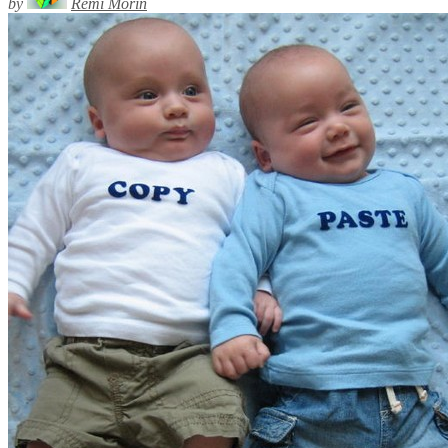
by
Rémi Morin