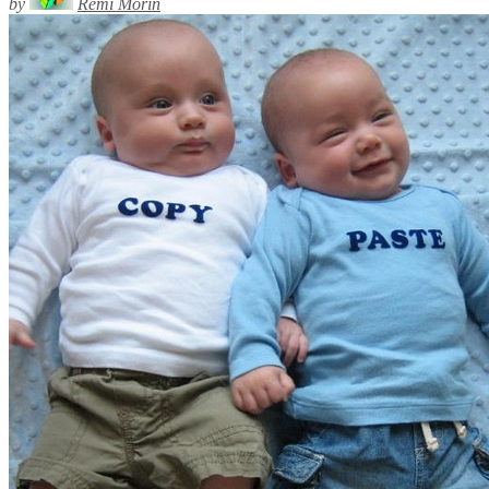
by
Rémi Morin