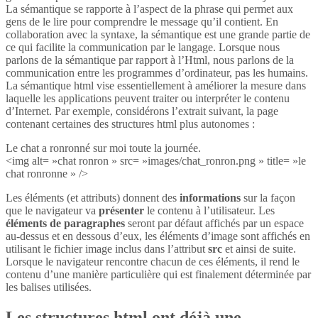
La sémantique se rapporte à l’aspect de la phrase qui permet aux
gens de le lire pour comprendre le message qu’il contient. En
collaboration avec la syntaxe, la sémantique est une grande partie de
ce qui facilite la communication par le langage. Lorsque nous
parlons de la sémantique par rapport à l’Html, nous parlons de la
communication entre les programmes d’ordinateur, pas les humains.
La sémantique html vise essentiellement à améliorer la mesure dans
laquelle les applications peuvent traiter ou interpréter le contenu
d’Internet. Par exemple, considérons l’extrait suivant, la page
contenant certaines des structures html plus autonomes :
Le chat a ronronné sur moi toute la journée.
<img alt= »chat ronron » src= »images/chat_ronron.png » title= »le
chat ronronne » />
Les éléments (et attributs) donnent des
informations
sur la façon
que le navigateur va
présenter
le contenu à l’utilisateur. Les
éléments de paragraphes
seront par défaut affichés par un espace
au-dessus et en dessous d’eux, les éléments d’image sont affichés en
utilisant le fichier image inclus dans l’attribut
src
et ainsi de suite.
Lorsque le navigateur rencontre chacun de ces éléments, il rend le
contenu d’une manière particulière qui est finalement déterminée par
les balises utilisées.
Les structures html ont déjà une