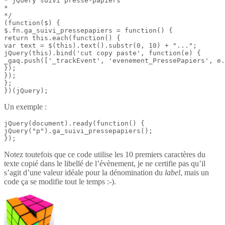
* jQuery suivi presse-papiers

*

*/

(function($) {

$.fn.ga_suivi_pressepapiers = function() {

return this.each(function() {

var text = $(this).text().substr(0, 10) + "...";

jQuery(this).bind('cut copy paste', function(e) {

_gaq.push(['_trackEvent', 'evenement_PressePapiers', e.
});

});

};

})(jQuery);
Un exemple :
jQuery(document).ready(function() {

jQuery("p").ga_suivi_pressepapiers();

});
Notez toutefois que ce code utilise les 10 premiers caractères du
texte copié dans le libellé de l’évènement, je ne certifie pas qu’il
s’agit d’une valeur idéale pour la dénomination du
label
, mais un
code ça se modifie tout le temps :-).