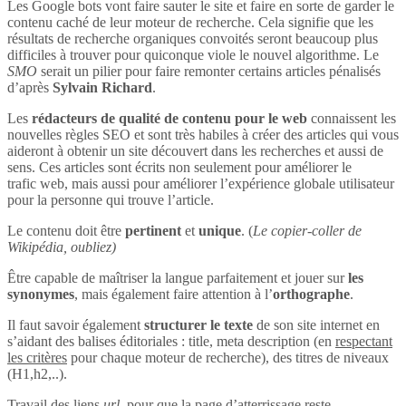
Les Google bots vont faire sauter le site et faire en sorte de garder le
contenu caché de leur moteur de recherche. Cela signifie que les
résultats de recherche organiques convoités seront beaucoup plus
difficiles à trouver pour quiconque viole le nouvel algorithme. Le
SMO
serait un pilier pour faire remonter certains articles pénalisés
d’après
Sylvain Richard
.
Les
rédacteurs de qualité de contenu pour le web
connaissent les
nouvelles règles SEO et sont très habiles à créer des articles qui vous
aideront à obtenir un site découvert dans les recherches et aussi de
sens. Ces articles sont écrits non seulement pour améliorer le
trafic web, mais aussi pour améliorer l’expérience globale utilisateur
pour la personne qui trouve l’article.
Le contenu doit être
pertinent
et
unique
. (
Le copier-coller de
Wikipédia, oubliez)
Être capable de maîtriser la langue parfaitement et jouer sur
les
synonymes
, mais également faire attention à l’
orthographe
.
Il faut savoir également
structurer le texte
de son site internet en
s’aidant des balises éditoriales : title, meta description (en
respectant
les critères
pour chaque moteur de recherche), des titres de niveaux
(H1,h2,..).
Travail des liens
url
, pour que la page d’atterrissage reste