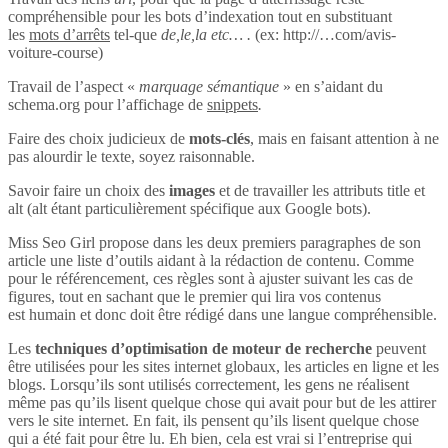
compréhensible pour les bots d’indexation tout en substituant
les
mots d’arrêts
tel-que
de,le,la etc… .
(ex: http://…com/avis-
voiture-course)
Travail de l’aspect «
marquage sémantique
» en s’aidant du
schema.org pour l’affichage de
snippets
.
Faire des choix judicieux de
mots-clés
, mais en faisant attention à ne
pas alourdir le texte, soyez raisonnable.
Savoir faire un choix des
images
et de travailler les attributs title et
alt (alt étant particulièrement spécifique aux Google bots).
Miss Seo Girl propose dans les deux premiers paragraphes de son
article une liste d’outils aidant à la rédaction de contenu. Comme
pour le référencement, ces règles sont à ajuster suivant les cas de
figures, tout en sachant que le premier qui lira vos contenus
est humain et donc doit être rédigé dans une langue compréhensible.
Les
techniques d’optimisation de moteur de recherche
peuvent
être utilisées pour les sites internet globaux, les articles en ligne et les
blogs. Lorsqu’ils sont utilisés correctement, les gens ne réalisent
même pas qu’ils lisent quelque chose qui avait pour but de les attirer
vers le site internet. En fait, ils pensent qu’ils lisent quelque chose
qui a été fait pour être lu. Eh bien, cela est vrai si l’entreprise qui