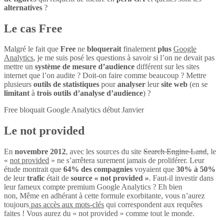
alternatives
?
Le cas Free
Malgré le fait que
Free
ne
bloquerait
finalement
plus
Google
Analytics
, je me suis posé les questions à savoir si l’on ne devait pas
mettre un
système de mesure d’audience
différent sur les sites
internet que l’on audite ? Doit-on faire comme beaucoup ? Mettre
plusieurs
outils de statistiques
pour
analyser
leur
site web
(en se
limitant
à
trois outils d’analyse d’audience
) ?
Free bloquait Google Analytics début Janvier
Le not provided
En
novembre 2012
, avec les sources du site
Search Engine Land
, le
«
not provided
» ne s’arrêtera surement jamais de proliférer. Leur
étude montrait que
64% des compagnies
voyaient que
30% à 50%
de leur
trafic
était de
source « not provided »
. Faut-il investir dans
leur fameux compte premium Google Analytics ? Eh bien
non, Même en adhérant à cette formule exorbitante, vous n’aurez
toujours
pas accès aux mots-clés
qui correspondent aux requêtes
faites ! Vous aurez du « not provided » comme tout le monde.