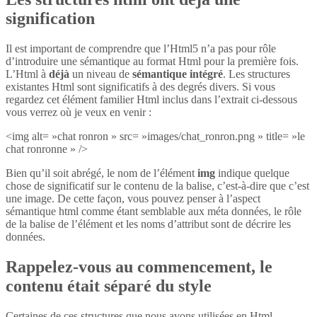
signification
Il est important de comprendre que l’Html5 n’a pas pour rôle
d’introduire une sémantique au format Html pour la première fois.
L’Html à
déjà
un niveau de
sémantique intégré
. Les structures
existantes Html sont significatifs à des degrés divers. Si vous
regardez cet élément familier Html inclus dans l’extrait ci-dessous
vous verrez où je veux en venir :
<img alt= »chat ronron » src= »images/chat_ronron.png » title= »le
chat ronronne » />
Bien qu’il soit abrégé, le nom de l’élément
img
indique quelque
chose de significatif sur le contenu de la balise, c’est-à-dire que c’est
une image. De cette façon, vous pouvez penser à l’aspect
sémantique html comme étant semblable aux méta données, le rôle
de la balise de l’élément et les noms d’attribut sont de décrire les
données.
Rappelez-vous au commencement, le
contenu était séparé du style
Certaines de ces structures que nous avons utilisées en Html