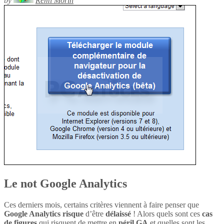
by
Rémi Morin
Le not Google Analytics
Ces derniers mois, certains critères viennent à faire penser que
Google Analytics
risque
d’être
délaissé
! Alors quels sont ces
cas
de figures
qui risquent de mettre en
péril
GA
et quelles sont les