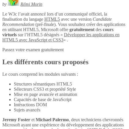
by
Rémi Morin
Le W3c l’avait annoncé lors d’un communiqué officiel, la
finalisation du langage
HTML5
avec une version
Candidate
Recommendation
(pré-finale). Vous souhaitez créer des applications
en utilisant HTML5, Microsoft offre
gratuitement
des
cours
virtuels
sur l’HTML5 désignés «
Développer les applications en
HTML5 avec JavaScript et CSS3
« .
Passez votre examen gratuitement
Les différents cours proposés
Le cours comprend les modules suivants :
Structures sémantiques HTML5
Sélecteurs CSS3 et propriété Style
Mise en page avancée et animation
Capacités de base de JavaScript
Intéractions DOM
Sujets avancés
Jeremy Foster
et
Michael Palermo
, deux techniciens chevronnés
Microsoft ayant une expérience du développement des applications