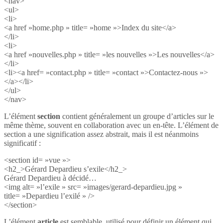
<nav>
<ul>
<li>
<a href »home.php » title= »home »>Index du site</a>
</li>
<li>
<a href »nouvelles.php » title= »les nouvelles »>Les nouvelles</a>
</li>
<li><a href= »contact.php » title= »contact »>Contactez-nous »>
</a></li>
</ul>
</nav>
L’élément
section
contient généralement un groupe d’articles sur le
même thème, souvent en collaboration avec un en-tête. L’élément de
section a une signification assez abstrait, mais il est néanmoins
significatif :
<section id= »vue »>
<h2_>Gérard Depardieu s’exile</h2_>
Gérard Depardieu à décidé…
<img alt= »l’exile » src= »images/gerard-depardieu.jpg »
title= »Depardieu l’exilé » />
</section>
L’élément
article
est semblable, utilisé pour définir un élément qui