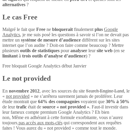
alternatives
?
Le cas Free
Malgré le fait que
Free
ne
bloquerait
finalement
plus
Google
Analytics
, je me suis posé les questions à savoir si l’on ne devait pas
mettre un
système de mesure d’audience
différent sur les sites
internet que l’on audite ? Doit-on faire comme beaucoup ? Mettre
plusieurs
outils de statistiques
pour
analyser
leur
site web
(en se
limitant
à
trois outils d’analyse d’audience
) ?
Free bloquait Google Analytics début Janvier
Le not provided
En
novembre 2012
, avec les sources du site
Search Engine Land
, le
«
not provided
» ne s’arrêtera surement jamais de proliférer. Leur
étude montrait que
64% des compagnies
voyaient que
30% à 50%
de leur
trafic
était de
source « not provided »
. Faut-il investir dans
leur fameux compte premium Google Analytics ? Eh bien
non, Même en adhérant à cette formule exorbitante, vous n’aurez
toujours
pas accès aux mots-clés
qui correspondent aux requêtes
faites ! Vous aurez du « not provided » comme tout le monde.