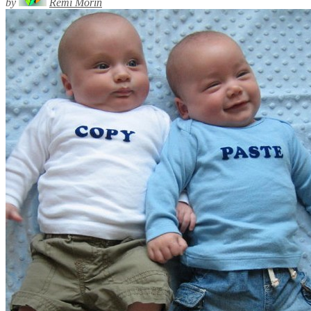
by
Rémi Morin