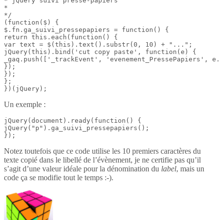
* jQuery suivi presse-papiers

*

*/

(function($) {

$.fn.ga_suivi_pressepapiers = function() {

return this.each(function() {

var text = $(this).text().substr(0, 10) + "...";

jQuery(this).bind('cut copy paste', function(e) {

_gaq.push(['_trackEvent', 'evenement_PressePapiers', e.
});

});

};

})(jQuery);
Un exemple :
jQuery(document).ready(function() {

jQuery("p").ga_suivi_pressepapiers();

});
Notez toutefois que ce code utilise les 10 premiers caractères du
texte copié dans le libellé de l’évènement, je ne certifie pas qu’il
s’agit d’une valeur idéale pour la dénomination du
label
, mais un
code ça se modifie tout le temps :-).