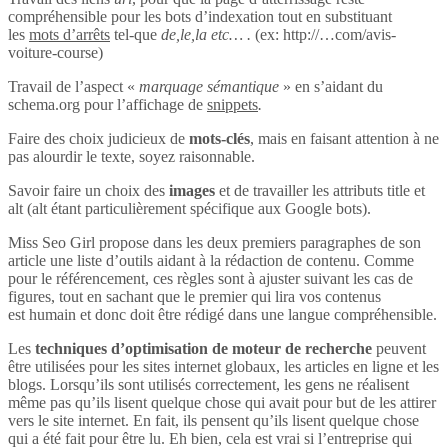
compréhensible pour les bots d’indexation tout en substituant
les
mots d’arrêts
tel-que
de,le,la etc… .
(ex: http://…com/avis-
voiture-course)
Travail de l’aspect «
marquage sémantique
» en s’aidant du
schema.org pour l’affichage de
snippets
.
Faire des choix judicieux de
mots-clés
, mais en faisant attention à ne
pas alourdir le texte, soyez raisonnable.
Savoir faire un choix des
images
et de travailler les attributs title et
alt (alt étant particulièrement spécifique aux Google bots).
Miss Seo Girl propose dans les deux premiers paragraphes de son
article une liste d’outils aidant à la rédaction de contenu. Comme
pour le référencement, ces règles sont à ajuster suivant les cas de
figures, tout en sachant que le premier qui lira vos contenus
est humain et donc doit être rédigé dans une langue compréhensible.
Les
techniques d’optimisation de moteur de recherche
peuvent
être utilisées pour les sites internet globaux, les articles en ligne et les
blogs. Lorsqu’ils sont utilisés correctement, les gens ne réalisent
même pas qu’ils lisent quelque chose qui avait pour but de les attirer
vers le site internet. En fait, ils pensent qu’ils lisent quelque chose
qui a été fait pour être lu. Eh bien, cela est vrai si l’entreprise qui