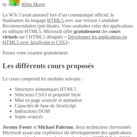
by
Rémi Morin
Le W3c l’avait annoncé lors d’un communiqué officiel, la
finalisation du langage
HTML5
avec une version
Candidate
Recommendation
(pré-finale). Vous souhaitez créer des applications
en utilisant HTML5, Microsoft offre
gratuitement
des
cours
virtuels
sur l’HTML5 désignés «
Développer les applications en
HTML5 avec JavaScript et CSS3
« .
Passez votre examen gratuitement
Les différents cours proposés
Le cours comprend les modules suivants :
Structures sémantiques HTML5
Sélecteurs CSS3 et propriété Style
Mise en page avancée et animation
Capacités de base de JavaScript
Intéractions DOM
Sujets avancés
Jeremy Foster
et
Michael Palermo
, deux techniciens chevronnés
Microsoft ayant une expérience du développement des applications