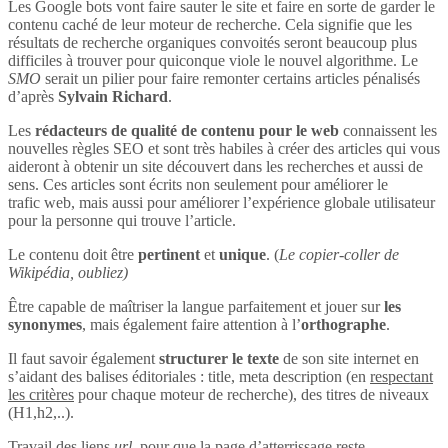
Les Google bots vont faire sauter le site et faire en sorte de garder le
contenu caché de leur moteur de recherche. Cela signifie que les
résultats de recherche organiques convoités seront beaucoup plus
difficiles à trouver pour quiconque viole le nouvel algorithme. Le
SMO
serait un pilier pour faire remonter certains articles pénalisés
d’après
Sylvain Richard
.
Les
rédacteurs de qualité de contenu pour le web
connaissent les
nouvelles règles SEO et sont très habiles à créer des articles qui vous
aideront à obtenir un site découvert dans les recherches et aussi de
sens. Ces articles sont écrits non seulement pour améliorer le
trafic web, mais aussi pour améliorer l’expérience globale utilisateur
pour la personne qui trouve l’article.
Le contenu doit être
pertinent
et
unique
. (
Le copier-coller de
Wikipédia, oubliez)
Être capable de maîtriser la langue parfaitement et jouer sur
les
synonymes
, mais également faire attention à l’
orthographe
.
Il faut savoir également
structurer le texte
de son site internet en
s’aidant des balises éditoriales : title, meta description (en
respectant
les critères
pour chaque moteur de recherche), des titres de niveaux
(H1,h2,..).
Travail des liens
url
, pour que la page d’atterrissage reste