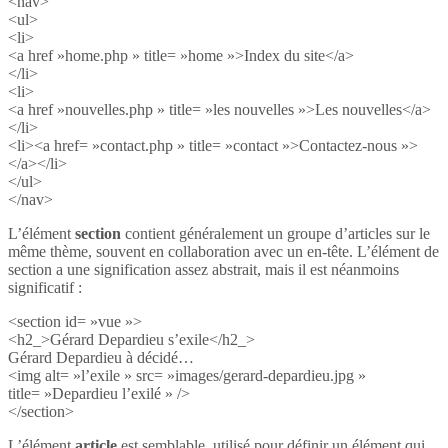
<nav>
<ul>
<li>
<a href »home.php » title= »home »>Index du site</a>
</li>
<li>
<a href »nouvelles.php » title= »les nouvelles »>Les nouvelles</a>
</li>
<li><a href= »contact.php » title= »contact »>Contactez-nous »>
</a></li>
</ul>
</nav>
L’élément
section
contient généralement un groupe d’articles sur le
même thème, souvent en collaboration avec un en-tête. L’élément de
section a une signification assez abstrait, mais il est néanmoins
significatif :
<section id= »vue »>
<h2_>Gérard Depardieu s’exile</h2_>
Gérard Depardieu à décidé…
<img alt= »l’exile » src= »images/gerard-depardieu.jpg »
title= »Depardieu l’exilé » />
</section>
L’élément
article
est semblable, utilisé pour définir un élément qui