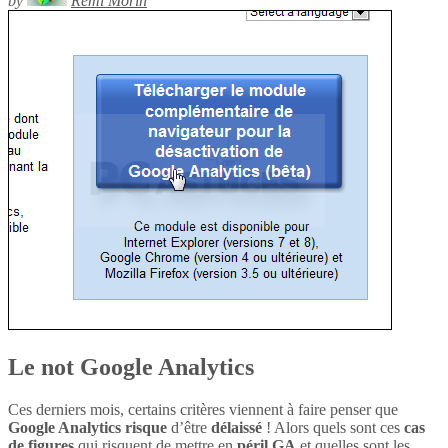
by
Rémi Morin
Le not Google Analytics
Ces derniers mois, certains critères viennent à faire penser que
Google Analytics
risque
d’être
délaissé
! Alors quels sont ces
cas
de figures
qui risquent de mettre en
péril
GA
et quelles sont les