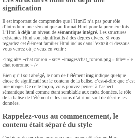
signification
Il est important de comprendre que l’Html5 n’a pas pour rôle
d’introduire une sémantique au format Html pour la première fois.
L’Html à
déjà
un niveau de
sémantique intégré
. Les structures
existantes Html sont significatifs à des degrés divers. Si vous
regardez cet élément familier Html inclus dans l’extrait ci-dessous
vous verrez où je veux en venir :
<img alt= »chat ronron » src= »images/chat_ronron.png » title= »le
chat ronronne » />
Bien qu’il soit abrégé, le nom de l’élément
img
indique quelque
chose de significatif sur le contenu de la balise, c’est-à-dire que c’est
une image. De cette façon, vous pouvez penser à l’aspect
sémantique html comme étant semblable aux méta données, le rôle
de la balise de l’élément et les noms d’attribut sont de décrire les
données.
Rappelez-vous au commencement, le
contenu était séparé du style
Certaines de ces structures que nous avons utilisées en Html