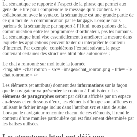
La sémantique se rapporte à l’aspect de la phrase qui permet aux
gens de le lire pour comprendre le message qu’il contient. En
collaboration avec la syntaxe, la sémantique est une grande partie de
ce qui facilite la communication par le langage. Lorsque nous
parlons de la sémantique par rapport à l’Html, nous parlons de la
communication entre les programmes d’ordinateur, pas les humains.
La sémantique html vise essentiellement à améliorer la mesure dans
laquelle les applications peuvent traiter ou interpréter le contenu
d’Internet. Par exemple, considérons l’extrait suivant, la page
contenant certaines des structures html plus autonomes :
Le chat a ronronné sur moi toute la journée.
<img alt= »chat ronron » src= »images/chat_ronron.png » title= »le
chat ronronne » />
Les éléments (et attributs) donnent des
informations
sur la façon
que le navigateur va
présenter
le contenu à l’utilisateur. Les
éléments de paragraphes
seront par défaut affichés par un espace
au-dessus et en dessous d’eux, les éléments d’image sont affichés en
utilisant le fichier image inclus dans l’attribut
src
et ainsi de suite.
Lorsque le navigateur rencontre chacun de ces éléments, il rend le
contenu d’une manière particulière qui est finalement déterminée par
les balises utilisées.
Les structures html ont déjà une