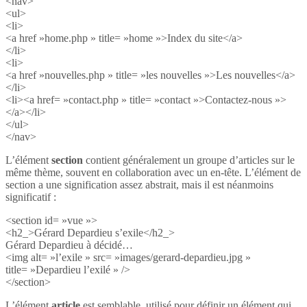
<nav>
<ul>
<li>
<a href »home.php » title= »home »>Index du site</a>
</li>
<li>
<a href »nouvelles.php » title= »les nouvelles »>Les nouvelles</a>
</li>
<li><a href= »contact.php » title= »contact »>Contactez-nous »>
</a></li>
</ul>
</nav>
L’élément
section
contient généralement un groupe d’articles sur le
même thème, souvent en collaboration avec un en-tête. L’élément de
section a une signification assez abstrait, mais il est néanmoins
significatif :
<section id= »vue »>
<h2_>Gérard Depardieu s’exile</h2_>
Gérard Depardieu à décidé…
<img alt= »l’exile » src= »images/gerard-depardieu.jpg »
title= »Depardieu l’exilé » />
</section>
L’élément
article
est semblable, utilisé pour définir un élément qui