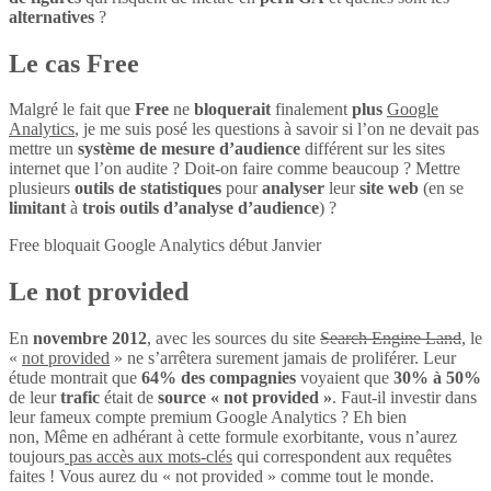
alternatives
?
Le cas Free
Malgré le fait que
Free
ne
bloquerait
finalement
plus
Google
Analytics
, je me suis posé les questions à savoir si l’on ne devait pas
mettre un
système de mesure d’audience
différent sur les sites
internet que l’on audite ? Doit-on faire comme beaucoup ? Mettre
plusieurs
outils de statistiques
pour
analyser
leur
site web
(en se
limitant
à
trois outils d’analyse d’audience
) ?
Free bloquait Google Analytics début Janvier
Le not provided
En
novembre 2012
, avec les sources du site
Search Engine Land
, le
«
not provided
» ne s’arrêtera surement jamais de proliférer. Leur
étude montrait que
64% des compagnies
voyaient que
30% à 50%
de leur
trafic
était de
source « not provided »
. Faut-il investir dans
leur fameux compte premium Google Analytics ? Eh bien
non, Même en adhérant à cette formule exorbitante, vous n’aurez
toujours
pas accès aux mots-clés
qui correspondent aux requêtes
faites ! Vous aurez du « not provided » comme tout le monde.