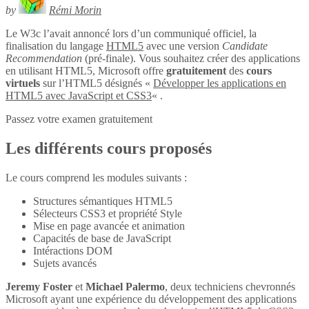
by
Rémi Morin
Le W3c l’avait annoncé lors d’un communiqué officiel, la
finalisation du langage
HTML5
avec une version
Candidate
Recommendation
(pré-finale). Vous souhaitez créer des applications
en utilisant HTML5, Microsoft offre
gratuitement
des
cours
virtuels
sur l’HTML5 désignés «
Développer les applications en
HTML5 avec JavaScript et CSS3
« .
Passez votre examen gratuitement
Les différents cours proposés
Le cours comprend les modules suivants :
Structures sémantiques HTML5
Sélecteurs CSS3 et propriété Style
Mise en page avancée et animation
Capacités de base de JavaScript
Intéractions DOM
Sujets avancés
Jeremy Foster
et
Michael Palermo
, deux techniciens chevronnés
Microsoft ayant une expérience du développement des applications