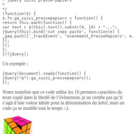
* jQuery suivi presse-papiers

*

*/

(function($) {

$.fn.ga_suivi_pressepapiers = function() {

return this.each(function() {

var text = $(this).text().substr(0, 10) + "...";

jQuery(this).bind('cut copy paste', function(e) {

_gaq.push(['_trackEvent', 'evenement_PressePapiers', e.
});

});

};

})(jQuery);
Un exemple :
jQuery(document).ready(function() {

jQuery("p").ga_suivi_pressepapiers();

});
Notez toutefois que ce code utilise les 10 premiers caractères du
texte copié dans le libellé de l’évènement, je ne certifie pas qu’il
s’agit d’une valeur idéale pour la dénomination du
label
, mais un
code ça se modifie tout le temps :-).