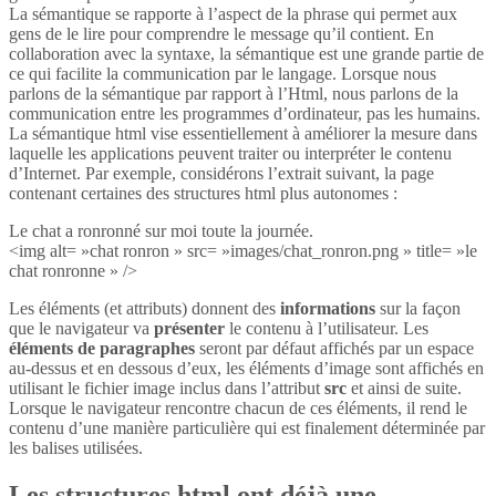
La sémantique se rapporte à l’aspect de la phrase qui permet aux
gens de le lire pour comprendre le message qu’il contient. En
collaboration avec la syntaxe, la sémantique est une grande partie de
ce qui facilite la communication par le langage. Lorsque nous
parlons de la sémantique par rapport à l’Html, nous parlons de la
communication entre les programmes d’ordinateur, pas les humains.
La sémantique html vise essentiellement à améliorer la mesure dans
laquelle les applications peuvent traiter ou interpréter le contenu
d’Internet. Par exemple, considérons l’extrait suivant, la page
contenant certaines des structures html plus autonomes :
Le chat a ronronné sur moi toute la journée.
<img alt= »chat ronron » src= »images/chat_ronron.png » title= »le
chat ronronne » />
Les éléments (et attributs) donnent des
informations
sur la façon
que le navigateur va
présenter
le contenu à l’utilisateur. Les
éléments de paragraphes
seront par défaut affichés par un espace
au-dessus et en dessous d’eux, les éléments d’image sont affichés en
utilisant le fichier image inclus dans l’attribut
src
et ainsi de suite.
Lorsque le navigateur rencontre chacun de ces éléments, il rend le
contenu d’une manière particulière qui est finalement déterminée par
les balises utilisées.
Les structures html ont déjà une