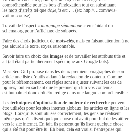
compréhensible pour les bots d’indexation tout en substituant
les
mots d’arrêts
tel-que
de,le,la etc… .
(ex: http://…com/avis-
voiture-course)
Travail de l’aspect «
marquage sémantique
» en s’aidant du
schema.org pour l’affichage de
snippets
.
Faire des choix judicieux de
mots-clés
, mais en faisant attention à ne
pas alourdir le texte, soyez raisonnable.
Savoir faire un choix des
images
et de travailler les attributs title et
alt (alt étant particulièrement spécifique aux Google bots).
Miss Seo Girl propose dans les deux premiers paragraphes de son
article une liste d’outils aidant à la rédaction de contenu. Comme
pour le référencement, ces règles sont à ajuster suivant les cas de
figures, tout en sachant que le premier qui lira vos contenus
est humain et donc doit être rédigé dans une langue compréhensible.
Les
techniques d’optimisation de moteur de recherche
peuvent
être utilisées pour les sites internet globaux, les articles en ligne et les
blogs. Lorsqu’ils sont utilisés correctement, les gens ne réalisent
même pas qu’ils lisent quelque chose qui avait pour but de les attirer
vers le site internet. En fait, ils pensent qu’ils lisent quelque chose
qui a été fait pour être lu. Eh bien, cela est vrai si l’entreprise qui