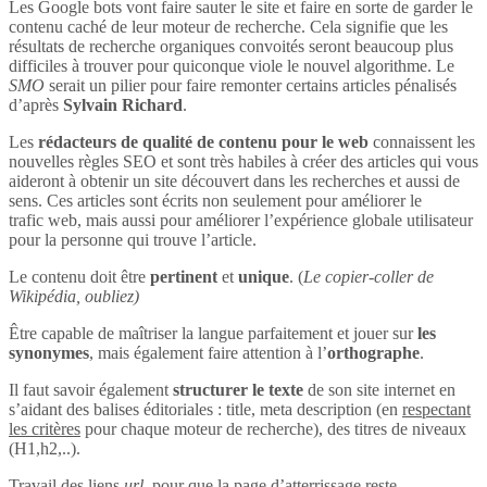
Les Google bots vont faire sauter le site et faire en sorte de garder le
contenu caché de leur moteur de recherche. Cela signifie que les
résultats de recherche organiques convoités seront beaucoup plus
difficiles à trouver pour quiconque viole le nouvel algorithme. Le
SMO
serait un pilier pour faire remonter certains articles pénalisés
d’après
Sylvain Richard
.
Les
rédacteurs de qualité de contenu pour le web
connaissent les
nouvelles règles SEO et sont très habiles à créer des articles qui vous
aideront à obtenir un site découvert dans les recherches et aussi de
sens. Ces articles sont écrits non seulement pour améliorer le
trafic web, mais aussi pour améliorer l’expérience globale utilisateur
pour la personne qui trouve l’article.
Le contenu doit être
pertinent
et
unique
. (
Le copier-coller de
Wikipédia, oubliez)
Être capable de maîtriser la langue parfaitement et jouer sur
les
synonymes
, mais également faire attention à l’
orthographe
.
Il faut savoir également
structurer le texte
de son site internet en
s’aidant des balises éditoriales : title, meta description (en
respectant
les critères
pour chaque moteur de recherche), des titres de niveaux
(H1,h2,..).
Travail des liens
url
, pour que la page d’atterrissage reste