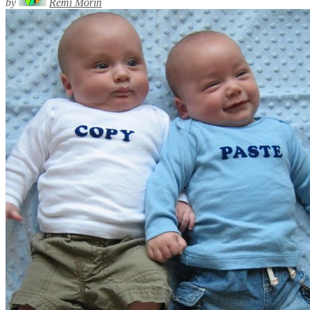
by
Rémi Morin