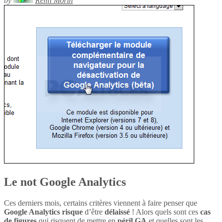
by
Rémi Morin
Le not Google Analytics
Ces derniers mois, certains critères viennent à faire penser que
Google Analytics
risque
d’être
délaissé
! Alors quels sont ces
cas
de figures
qui risquent de mettre en
péril
GA
et quelles sont les