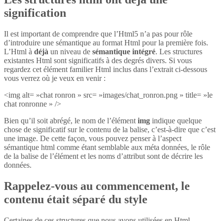
signification
Il est important de comprendre que l’Html5 n’a pas pour rôle
d’introduire une sémantique au format Html pour la première fois.
L’Html à
déjà
un niveau de
sémantique intégré
. Les structures
existantes Html sont significatifs à des degrés divers. Si vous
regardez cet élément familier Html inclus dans l’extrait ci-dessous
vous verrez où je veux en venir :
<img alt= »chat ronron » src= »images/chat_ronron.png » title= »le
chat ronronne » />
Bien qu’il soit abrégé, le nom de l’élément
img
indique quelque
chose de significatif sur le contenu de la balise, c’est-à-dire que c’est
une image. De cette façon, vous pouvez penser à l’aspect
sémantique html comme étant semblable aux méta données, le rôle
de la balise de l’élément et les noms d’attribut sont de décrire les
données.
Rappelez-vous au commencement, le
contenu était séparé du style
Certaines de ces structures que nous avons utilisées en Html