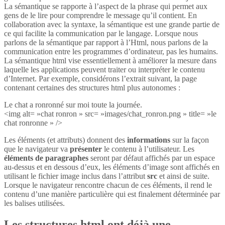
La sémantique se rapporte à l’aspect de la phrase qui permet aux
gens de le lire pour comprendre le message qu’il contient. En
collaboration avec la syntaxe, la sémantique est une grande partie de
ce qui facilite la communication par le langage. Lorsque nous
parlons de la sémantique par rapport à l’Html, nous parlons de la
communication entre les programmes d’ordinateur, pas les humains.
La sémantique html vise essentiellement à améliorer la mesure dans
laquelle les applications peuvent traiter ou interpréter le contenu
d’Internet. Par exemple, considérons l’extrait suivant, la page
contenant certaines des structures html plus autonomes :
Le chat a ronronné sur moi toute la journée.
<img alt= »chat ronron » src= »images/chat_ronron.png » title= »le
chat ronronne » />
Les éléments (et attributs) donnent des
informations
sur la façon
que le navigateur va
présenter
le contenu à l’utilisateur. Les
éléments de paragraphes
seront par défaut affichés par un espace
au-dessus et en dessous d’eux, les éléments d’image sont affichés en
utilisant le fichier image inclus dans l’attribut
src
et ainsi de suite.
Lorsque le navigateur rencontre chacun de ces éléments, il rend le
contenu d’une manière particulière qui est finalement déterminée par
les balises utilisées.
Les structures html ont déjà une