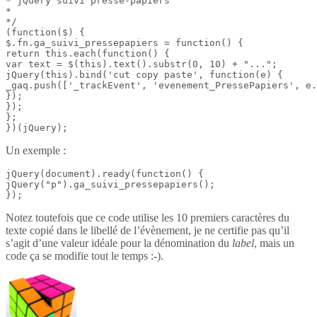
* jQuery suivi presse-papiers

*

*/

(function($) {

$.fn.ga_suivi_pressepapiers = function() {

return this.each(function() {

var text = $(this).text().substr(0, 10) + "...";

jQuery(this).bind('cut copy paste', function(e) {

_gaq.push(['_trackEvent', 'evenement_PressePapiers', e.
});

});

};

})(jQuery);
Un exemple :
jQuery(document).ready(function() {

jQuery("p").ga_suivi_pressepapiers();

});
Notez toutefois que ce code utilise les 10 premiers caractères du
texte copié dans le libellé de l’évènement, je ne certifie pas qu’il
s’agit d’une valeur idéale pour la dénomination du
label
, mais un
code ça se modifie tout le temps :-).