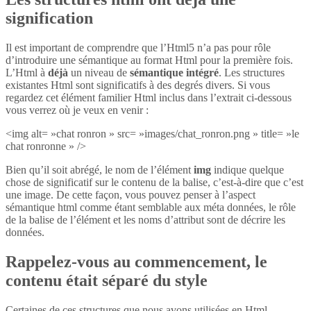
signification
Il est important de comprendre que l’Html5 n’a pas pour rôle
d’introduire une sémantique au format Html pour la première fois.
L’Html à
déjà
un niveau de
sémantique intégré
. Les structures
existantes Html sont significatifs à des degrés divers. Si vous
regardez cet élément familier Html inclus dans l’extrait ci-dessous
vous verrez où je veux en venir :
<img alt= »chat ronron » src= »images/chat_ronron.png » title= »le
chat ronronne » />
Bien qu’il soit abrégé, le nom de l’élément
img
indique quelque
chose de significatif sur le contenu de la balise, c’est-à-dire que c’est
une image. De cette façon, vous pouvez penser à l’aspect
sémantique html comme étant semblable aux méta données, le rôle
de la balise de l’élément et les noms d’attribut sont de décrire les
données.
Rappelez-vous au commencement, le
contenu était séparé du style
Certaines de ces structures que nous avons utilisées en Html