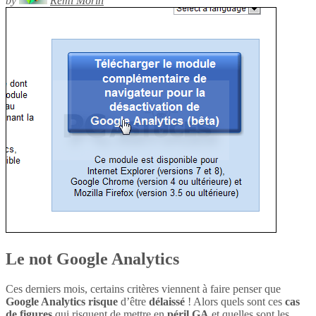
by
Rémi Morin
Le not Google Analytics
Ces derniers mois, certains critères viennent à faire penser que
Google Analytics
risque
d’être
délaissé
! Alors quels sont ces
cas
de figures
qui risquent de mettre en
péril
GA
et quelles sont les