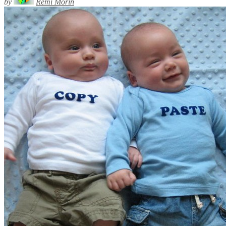
by
Rémi Morin