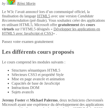
by
Rémi Morin
Le W3c l’avait annoncé lors d’un communiqué officiel, la
finalisation du langage
HTML5
avec une version
Candidate
Recommendation
(pré-finale). Vous souhaitez créer des applications
en utilisant HTML5, Microsoft offre
gratuitement
des
cours
virtuels
sur l’HTML5 désignés «
Développer les applications en
HTML5 avec JavaScript et CSS3
« .
Passez votre examen gratuitement
Les différents cours proposés
Le cours comprend les modules suivants :
Structures sémantiques HTML5
Sélecteurs CSS3 et propriété Style
Mise en page avancée et animation
Capacités de base de JavaScript
Intéractions DOM
Sujets avancés
Jeremy Foster
et
Michael Palermo
, deux techniciens chevronnés
Microsoft ayant une expérience du développement des applications