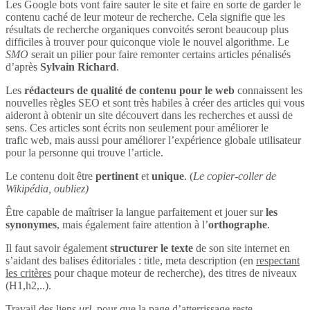
Les Google bots vont faire sauter le site et faire en sorte de garder le
contenu caché de leur moteur de recherche. Cela signifie que les
résultats de recherche organiques convoités seront beaucoup plus
difficiles à trouver pour quiconque viole le nouvel algorithme. Le
SMO
serait un pilier pour faire remonter certains articles pénalisés
d’après
Sylvain Richard
.
Les
rédacteurs de qualité de contenu pour le web
connaissent les
nouvelles règles SEO et sont très habiles à créer des articles qui vous
aideront à obtenir un site découvert dans les recherches et aussi de
sens. Ces articles sont écrits non seulement pour améliorer le
trafic web, mais aussi pour améliorer l’expérience globale utilisateur
pour la personne qui trouve l’article.
Le contenu doit être
pertinent
et
unique
. (
Le copier-coller de
Wikipédia, oubliez)
Être capable de maîtriser la langue parfaitement et jouer sur
les
synonymes
, mais également faire attention à l’
orthographe
.
Il faut savoir également
structurer le texte
de son site internet en
s’aidant des balises éditoriales : title, meta description (en
respectant
les critères
pour chaque moteur de recherche), des titres de niveaux
(H1,h2,..).
Travail des liens
url
, pour que la page d’atterrissage reste