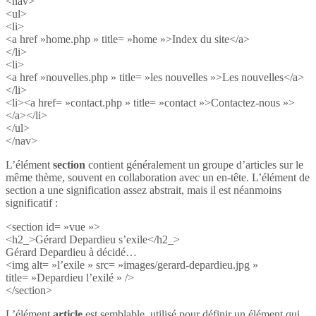
<nav>
<ul>
<li>
<a href »home.php » title= »home »>Index du site</a>
</li>
<li>
<a href »nouvelles.php » title= »les nouvelles »>Les nouvelles</a>
</li>
<li><a href= »contact.php » title= »contact »>Contactez-nous »>
</a></li>
</ul>
</nav>
L’élément
section
contient généralement un groupe d’articles sur le
même thème, souvent en collaboration avec un en-tête. L’élément de
section a une signification assez abstrait, mais il est néanmoins
significatif :
<section id= »vue »>
<h2_>Gérard Depardieu s’exile</h2_>
Gérard Depardieu à décidé…
<img alt= »l’exile » src= »images/gerard-depardieu.jpg »
title= »Depardieu l’exilé » />
</section>
L’élément
article
est semblable, utilisé pour définir un élément qui