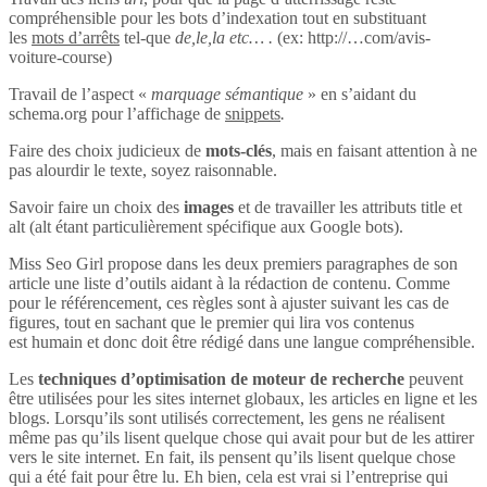
compréhensible pour les bots d’indexation tout en substituant
les
mots d’arrêts
tel-que
de,le,la etc… .
(ex: http://…com/avis-
voiture-course)
Travail de l’aspect «
marquage sémantique
» en s’aidant du
schema.org pour l’affichage de
snippets
.
Faire des choix judicieux de
mots-clés
, mais en faisant attention à ne
pas alourdir le texte, soyez raisonnable.
Savoir faire un choix des
images
et de travailler les attributs title et
alt (alt étant particulièrement spécifique aux Google bots).
Miss Seo Girl propose dans les deux premiers paragraphes de son
article une liste d’outils aidant à la rédaction de contenu. Comme
pour le référencement, ces règles sont à ajuster suivant les cas de
figures, tout en sachant que le premier qui lira vos contenus
est humain et donc doit être rédigé dans une langue compréhensible.
Les
techniques d’optimisation de moteur de recherche
peuvent
être utilisées pour les sites internet globaux, les articles en ligne et les
blogs. Lorsqu’ils sont utilisés correctement, les gens ne réalisent
même pas qu’ils lisent quelque chose qui avait pour but de les attirer
vers le site internet. En fait, ils pensent qu’ils lisent quelque chose
qui a été fait pour être lu. Eh bien, cela est vrai si l’entreprise qui