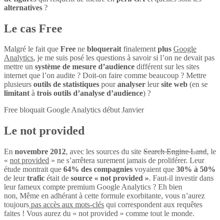
alternatives
?
Le cas Free
Malgré le fait que
Free
ne
bloquerait
finalement
plus
Google
Analytics
, je me suis posé les questions à savoir si l’on ne devait pas
mettre un
système de mesure d’audience
différent sur les sites
internet que l’on audite ? Doit-on faire comme beaucoup ? Mettre
plusieurs
outils de statistiques
pour
analyser
leur
site web
(en se
limitant
à
trois outils d’analyse d’audience
) ?
Free bloquait Google Analytics début Janvier
Le not provided
En
novembre 2012
, avec les sources du site
Search Engine Land
, le
«
not provided
» ne s’arrêtera surement jamais de proliférer. Leur
étude montrait que
64% des compagnies
voyaient que
30% à 50%
de leur
trafic
était de
source « not provided »
. Faut-il investir dans
leur fameux compte premium Google Analytics ? Eh bien
non, Même en adhérant à cette formule exorbitante, vous n’aurez
toujours
pas accès aux mots-clés
qui correspondent aux requêtes
faites ! Vous aurez du « not provided » comme tout le monde.