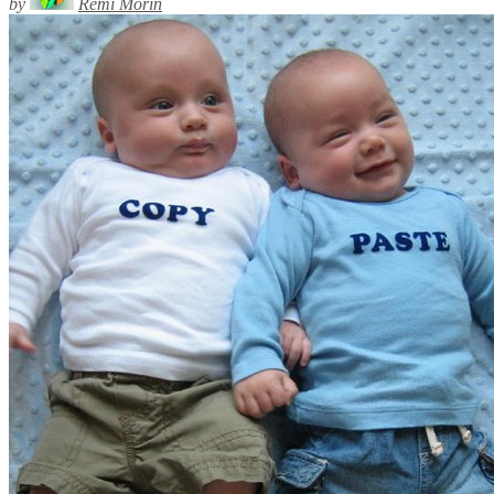
by
Rémi Morin