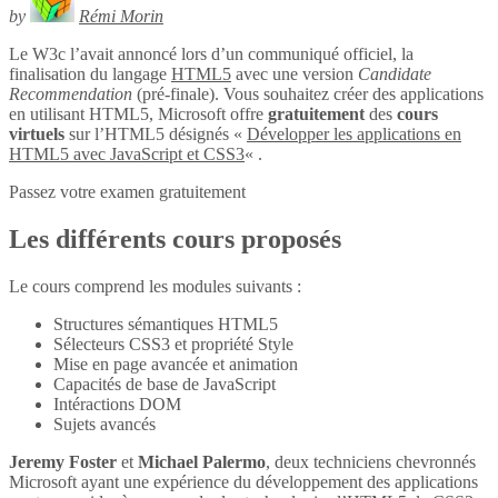
by
Rémi Morin
Le W3c l’avait annoncé lors d’un communiqué officiel, la
finalisation du langage
HTML5
avec une version
Candidate
Recommendation
(pré-finale). Vous souhaitez créer des applications
en utilisant HTML5, Microsoft offre
gratuitement
des
cours
virtuels
sur l’HTML5 désignés «
Développer les applications en
HTML5 avec JavaScript et CSS3
« .
Passez votre examen gratuitement
Les différents cours proposés
Le cours comprend les modules suivants :
Structures sémantiques HTML5
Sélecteurs CSS3 et propriété Style
Mise en page avancée et animation
Capacités de base de JavaScript
Intéractions DOM
Sujets avancés
Jeremy Foster
et
Michael Palermo
, deux techniciens chevronnés
Microsoft ayant une expérience du développement des applications