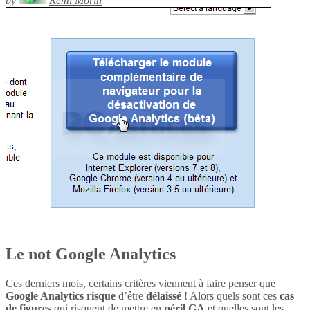
by
Rémi Morin
Le not Google Analytics
Ces derniers mois, certains critères viennent à faire penser que
Google Analytics
risque
d’être
délaissé
! Alors quels sont ces
cas
de figures
qui risquent de mettre en
péril
GA
et quelles sont les