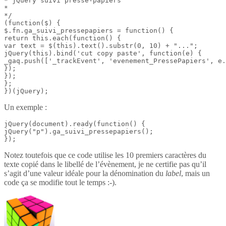
* jQuery suivi presse-papiers

*

*/

(function($) {

$.fn.ga_suivi_pressepapiers = function() {

return this.each(function() {

var text = $(this).text().substr(0, 10) + "...";

jQuery(this).bind('cut copy paste', function(e) {

_gaq.push(['_trackEvent', 'evenement_PressePapiers', e.
});

});

};

})(jQuery);
Un exemple :
jQuery(document).ready(function() {

jQuery("p").ga_suivi_pressepapiers();

});
Notez toutefois que ce code utilise les 10 premiers caractères du
texte copié dans le libellé de l’évènement, je ne certifie pas qu’il
s’agit d’une valeur idéale pour la dénomination du
label
, mais un
code ça se modifie tout le temps :-).