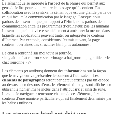
La sémantique se rapporte à l’aspect de la phrase qui permet aux
gens de le lire pour comprendre le message qu’il contient. En
collaboration avec la syntaxe, la sémantique est une grande partie de
ce qui facilite la communication par le langage. Lorsque nous
parlons de la sémantique par rapport à l’Html, nous parlons de la
communication entre les programmes d’ordinateur, pas les humains.
La sémantique html vise essentiellement à améliorer la mesure dans
laquelle les applications peuvent traiter ou interpréter le contenu
d’Internet. Par exemple, considérons l’extrait suivant, la page
contenant certaines des structures html plus autonomes :
Le chat a ronronné sur moi toute la journée.
<img alt= »chat ronron » src= »images/chat_ronron.png » title= »le
chat ronronne » />
Les éléments (et attributs) donnent des
informations
sur la façon
que le navigateur va
présenter
le contenu à l’utilisateur. Les
éléments de paragraphes
seront par défaut affichés par un espace
au-dessus et en dessous d’eux, les éléments d’image sont affichés en
utilisant le fichier image inclus dans l’attribut
src
et ainsi de suite.
Lorsque le navigateur rencontre chacun de ces éléments, il rend le
contenu d’une manière particulière qui est finalement déterminée par
les balises utilisées.
Les structures html ont déjà une