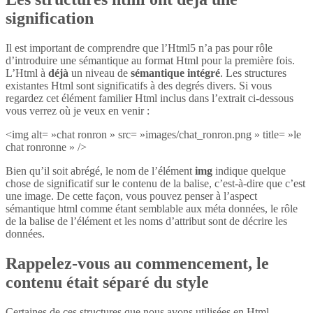
signification
Il est important de comprendre que l’Html5 n’a pas pour rôle
d’introduire une sémantique au format Html pour la première fois.
L’Html à
déjà
un niveau de
sémantique intégré
. Les structures
existantes Html sont significatifs à des degrés divers. Si vous
regardez cet élément familier Html inclus dans l’extrait ci-dessous
vous verrez où je veux en venir :
<img alt= »chat ronron » src= »images/chat_ronron.png » title= »le
chat ronronne » />
Bien qu’il soit abrégé, le nom de l’élément
img
indique quelque
chose de significatif sur le contenu de la balise, c’est-à-dire que c’est
une image. De cette façon, vous pouvez penser à l’aspect
sémantique html comme étant semblable aux méta données, le rôle
de la balise de l’élément et les noms d’attribut sont de décrire les
données.
Rappelez-vous au commencement, le
contenu était séparé du style
Certaines de ces structures que nous avons utilisées en Html