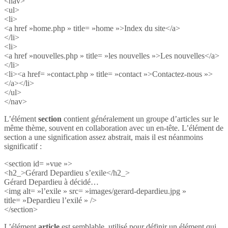
<nav>
<ul>
<li>
<a href »home.php » title= »home »>Index du site</a>
</li>
<li>
<a href »nouvelles.php » title= »les nouvelles »>Les nouvelles</a>
</li>
<li><a href= »contact.php » title= »contact »>Contactez-nous »>
</a></li>
</ul>
</nav>
L’élément
section
contient généralement un groupe d’articles sur le
même thème, souvent en collaboration avec un en-tête. L’élément de
section a une signification assez abstrait, mais il est néanmoins
significatif :
<section id= »vue »>
<h2_>Gérard Depardieu s’exile</h2_>
Gérard Depardieu à décidé…
<img alt= »l’exile » src= »images/gerard-depardieu.jpg »
title= »Depardieu l’exilé » />
</section>
L’élément
article
est semblable, utilisé pour définir un élément qui