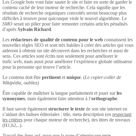
Les Google bots vont faire sauter le site et faire en sorte de garder le
contenu caché de leur moteur de recherche. Cela signifie que les
résultats de recherche organiques convoités seront beaucoup plus
difficiles à trouver pour quiconque viole le nouvel algorithme. Le
SMO
serait un pilier pour faire remonter certains articles pénalisés
d’après
Sylvain Richard
.
Les
rédacteurs de qualité de contenu pour le web
connaissent les
nouvelles règles SEO et sont très habiles à créer des articles qui vous
aideront à obtenir un site découvert dans les recherches et aussi de
sens. Ces articles sont écrits non seulement pour améliorer le
trafic web, mais aussi pour améliorer l’expérience globale utilisateur
pour la personne qui trouve l’article.
Le contenu doit être
pertinent
et
unique
. (
Le copier-coller de
Wikipédia, oubliez)
Être capable de maîtriser la langue parfaitement et jouer sur
les
synonymes
, mais également faire attention à l’
orthographe
.
Il faut savoir également
structurer le texte
de son site internet en
s’aidant des balises éditoriales : title, meta description (en
respectant
les critères
pour chaque moteur de recherche), des titres de niveaux
(H1,h2,..).
Travail des liens
url
, pour que la page d’atterrissage reste