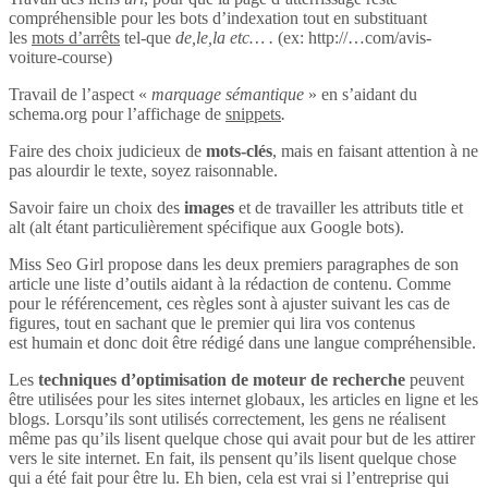
compréhensible pour les bots d’indexation tout en substituant
les
mots d’arrêts
tel-que
de,le,la etc… .
(ex: http://…com/avis-
voiture-course)
Travail de l’aspect «
marquage sémantique
» en s’aidant du
schema.org pour l’affichage de
snippets
.
Faire des choix judicieux de
mots-clés
, mais en faisant attention à ne
pas alourdir le texte, soyez raisonnable.
Savoir faire un choix des
images
et de travailler les attributs title et
alt (alt étant particulièrement spécifique aux Google bots).
Miss Seo Girl propose dans les deux premiers paragraphes de son
article une liste d’outils aidant à la rédaction de contenu. Comme
pour le référencement, ces règles sont à ajuster suivant les cas de
figures, tout en sachant que le premier qui lira vos contenus
est humain et donc doit être rédigé dans une langue compréhensible.
Les
techniques d’optimisation de moteur de recherche
peuvent
être utilisées pour les sites internet globaux, les articles en ligne et les
blogs. Lorsqu’ils sont utilisés correctement, les gens ne réalisent
même pas qu’ils lisent quelque chose qui avait pour but de les attirer
vers le site internet. En fait, ils pensent qu’ils lisent quelque chose
qui a été fait pour être lu. Eh bien, cela est vrai si l’entreprise qui