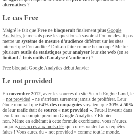
alternatives
?
Le cas Free
Malgré le fait que
Free
ne
bloquerait
finalement
plus
Google
Analytics
, je me suis posé les questions à savoir si l’on ne devait pas
mettre un
système de mesure d’audience
différent sur les sites
internet que l’on audite ? Doit-on faire comme beaucoup ? Mettre
plusieurs
outils de statistiques
pour
analyser
leur
site web
(en se
limitant
à
trois outils d’analyse d’audience
) ?
Free bloquait Google Analytics début Janvier
Le not provided
En
novembre 2012
, avec les sources du site
Search Engine Land
, le
«
not provided
» ne s’arrêtera surement jamais de proliférer. Leur
étude montrait que
64% des compagnies
voyaient que
30% à 50%
de leur
trafic
était de
source « not provided »
. Faut-il investir dans
leur fameux compte premium Google Analytics ? Eh bien
non, Même en adhérant à cette formule exorbitante, vous n’aurez
toujours
pas accès aux mots-clés
qui correspondent aux requêtes
faites ! Vous aurez du « not provided » comme tout le monde.