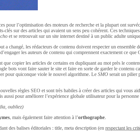
ces pour l’optimisation des moteurs de recherche et la plupart ont survéc
s-clés sur des articles qui avaient un sens peu cohérent. Ces techniques 
ncho
et se retrouvait sur un site internet destiné à un public adulte uniq
out a changé, les rédacteurs de contenu doivent respecter un ensemble d
tant d’engager les auteurs de contenu qui comprennent exactement ce que
 que copier les articles de certains en dupliquant au mot près le conten
le bots vont faire sauter le site et faire en sorte de garder le contenu c
uver pour quiconque viole le nouvel algorithme. Le
SMO
serait un pilier
ouvelles règles SEO et sont très habiles à créer des articles qui vous aid
s aussi pour améliorer l’expérience globale utilisateur pour la personne q
ia, oubliez)
nymes
, mais également faire attention à l’
orthographe
.
dant des balises éditoriales : title, meta description (en
respectant les crit