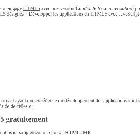
n du langage
HTML5
avec une version
Candidate Recommendation
(pré
L5 désignés «
Développer les applications en HTML5 avec JavaScript
icrosoft ayant une expérience du développement des applications vont 
aide de celles-ci.
l5 gratuitement
en utilisant simplement un coupon
HTMLJMP