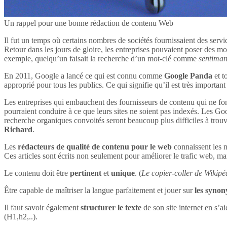
Un rappel pour une bonne rédaction de contenu Web
Il fut un temps où certains nombres de sociétés fournissaient des servi
Retour dans les jours de gloire, les entreprises pouvaient poser des mot
exemple, quelqu’un faisait la recherche d’un mot-clé comme
sentima
En 2011, Google a lancé ce qui est connu comme
Google Panda
et t
approprié pour tous les publics. Ce qui signifie qu’il est très impor
Les entreprises qui embauchent des fournisseurs de contenu qui ne font
pourraient conduire à ce que leurs sites ne soient pas indexés. Les Goog
recherche organiques convoités seront beaucoup plus difficiles à tro
Richard
.
Les
rédacteurs de qualité de contenu pour le web
connaissent les n
Ces articles sont écrits non seulement pour améliorer le trafic web, mai
Le contenu doit être
pertinent
et
unique
. (
Le copier-coller de Wikipéd
Être capable de maîtriser la langue parfaitement et jouer sur
les syno
Il faut savoir également
structurer le texte
de son site internet en s’ai
(H1,h2,..).