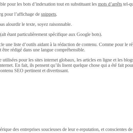
ble pour les bots d’indexation tout en substituant les
mots d’arrêts
tel-q
rg pour l’affichage de
snippets
.
pas alourdir le texte, soyez raisonnable.
alt (alt étant particulièrement spécifique aux Google bots).
 une liste d’outils aidant à la rédaction de contenu. Comme pour le réfé
it être rédigé dans une langue compréhensible.
 utilisées pour les sites internet globaux, les articles en ligne et les bl
internet. En fait, ils pensent qu’ils lisent quelque chose qui a été fait pour
ontenu SEO pertinent et divertissant.
érique des entreprises soucieuses de leur e-reputation, et conscientes d