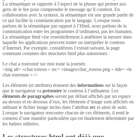
La sémantique se rapporte à l’aspect de la phrase qui permet aux
gens de le lire pour comprendre le message qu’il contient. En
collaboration avec la syntaxe, la sémantique est une grande partie de
ce qui facilite la communication par le langage. Lorsque nous
parlons de la sémantique par rapport à l’Html, nous parlons de la
communication entre les programmes d’ordinateur, pas les humains.
La sémantique html vise essentiellement à améliorer la mesure dans
laquelle les applications peuvent traiter ou interpréter le contenu
d’Internet. Par exemple, considérons l’extrait suivant, la page
contenant certaines des structures html plus autonomes :
Le chat a ronronné sur moi toute la journée.
<img alt= »chat ronron » src= »images/chat_ronron.png » title= »le
chat ronronne » />
Les éléments (et attributs) donnent des
informations
sur la façon
que le navigateur va
présenter
le contenu à l’utilisateur. Les
éléments de paragraphes
seront par défaut affichés par un espace
au-dessus et en dessous d’eux, les éléments d’image sont affichés en
utilisant le fichier image inclus dans l’attribut
src
et ainsi de suite.
Lorsque le navigateur rencontre chacun de ces éléments, il rend le
contenu d’une manière particulière qui est finalement déterminée par
les balises utilisées.
Les structures html ont déjà une