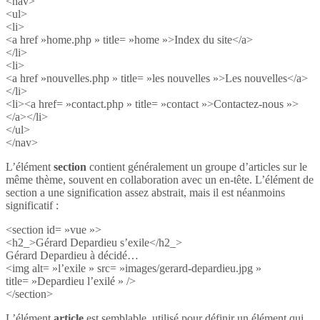
<nav>
<ul>
<li>
<a href »home.php » title= »home »>Index du site</a>
</li>
<li>
<a href »nouvelles.php » title= »les nouvelles »>Les nouvelles</a>
</li>
<li><a href= »contact.php » title= »contact »>Contactez-nous »>
</a></li>
</ul>
</nav>
L’élément
section
contient généralement un groupe d’articles sur le
même thème, souvent en collaboration avec un en-tête. L’élément de
section a une signification assez abstrait, mais il est néanmoins
significatif :
<section id= »vue »>
<h2_>Gérard Depardieu s’exile</h2_>
Gérard Depardieu à décidé…
<img alt= »l’exile » src= »images/gerard-depardieu.jpg »
title= »Depardieu l’exilé » />
</section>
L’élément
article
est semblable, utilisé pour définir un élément qui