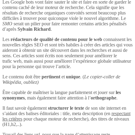
Les Google bots vont faire sauter le site et faire en sorte de garder le
contenu caché de leur moteur de recherche. Cela signifie que les
résultats de recherche organiques convoités seront beaucoup plus
difficiles à trouver pour quiconque viole le nouvel algorithme. Le
SMO
serait un pilier pour faire remonter certains articles pénalisés
d’après
Sylvain Richard
.
Les
rédacteurs de qualité de contenu pour le web
connaissent les
nouvelles règles SEO et sont très habiles à créer des articles qui vous
aideront à obtenir un site découvert dans les recherches et aussi de
sens. Ces articles sont écrits non seulement pour améliorer le
trafic web, mais aussi pour améliorer l’expérience globale utilisateur
pour la personne qui trouve l’article.
Le contenu doit être
pertinent
et
unique
. (
Le copier-coller de
Wikipédia, oubliez)
Être capable de maîtriser la langue parfaitement et jouer sur
les
synonymes
, mais également faire attention à l’
orthographe
.
Il faut savoir également
structurer le texte
de son site internet en
s’aidant des balises éditoriales : title, meta description (en
respectant
les critères
pour chaque moteur de recherche), des titres de niveaux
(H1,h2,..).
Travail des liens
url
, pour que la page d’atterrissage reste