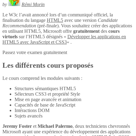
by
Rémi Morin
Le W3c l’avait annoncé lors d’un communiqué officiel, la
finalisation du langage
HTML5
avec une version
Candidate
Recommendation
(pré-finale). Vous souhaitez créer des applications
en utilisant HTML5, Microsoft offre
gratuitement
des
cours
virtuels
sur l’HTML5 désignés «
Développer les applications en
HTML5 avec JavaScript et CSS3
« .
Passez votre examen gratuitement
Les différents cours proposés
Le cours comprend les modules suivants :
Structures sémantiques HTML5
Sélecteurs CSS3 et propriété Style
Mise en page avancée et animation
Capacités de base de JavaScript
Intéractions DOM
Sujets avancés
Jeremy Foster
et
Michael Palermo
, deux techniciens chevronnés
Microsoft ayant une expérience du développement des applications