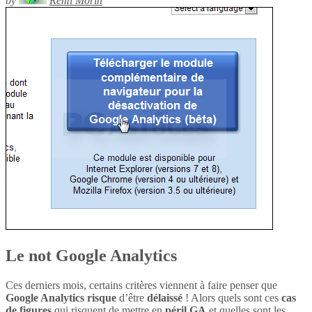
by
Rémi Morin
Le not Google Analytics
Ces derniers mois, certains critères viennent à faire penser que
Google Analytics
risque
d’être
délaissé
! Alors quels sont ces
cas
de figures
qui risquent de mettre en
péril
GA
et quelles sont les