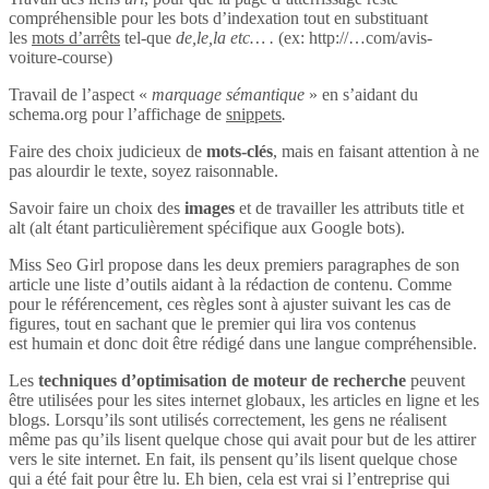
compréhensible pour les bots d’indexation tout en substituant
les
mots d’arrêts
tel-que
de,le,la etc… .
(ex: http://…com/avis-
voiture-course)
Travail de l’aspect «
marquage sémantique
» en s’aidant du
schema.org pour l’affichage de
snippets
.
Faire des choix judicieux de
mots-clés
, mais en faisant attention à ne
pas alourdir le texte, soyez raisonnable.
Savoir faire un choix des
images
et de travailler les attributs title et
alt (alt étant particulièrement spécifique aux Google bots).
Miss Seo Girl propose dans les deux premiers paragraphes de son
article une liste d’outils aidant à la rédaction de contenu. Comme
pour le référencement, ces règles sont à ajuster suivant les cas de
figures, tout en sachant que le premier qui lira vos contenus
est humain et donc doit être rédigé dans une langue compréhensible.
Les
techniques d’optimisation de moteur de recherche
peuvent
être utilisées pour les sites internet globaux, les articles en ligne et les
blogs. Lorsqu’ils sont utilisés correctement, les gens ne réalisent
même pas qu’ils lisent quelque chose qui avait pour but de les attirer
vers le site internet. En fait, ils pensent qu’ils lisent quelque chose
qui a été fait pour être lu. Eh bien, cela est vrai si l’entreprise qui