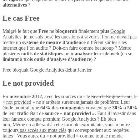
alternatives
?
Le cas Free
Malgré le fait que
Free
ne
bloquerait
finalement
plus
Google
Analytics
, je me suis posé les questions à savoir si l’on ne devait pas
mettre un
système de mesure d’audience
différent sur les sites
internet que l’on audite ? Doit-on faire comme beaucoup ? Mettre
plusieurs
outils de statistiques
pour
analyser
leur
site web
(en se
limitant
à
trois outils d’analyse d’audience
) ?
Free bloquait Google Analytics début Janvier
Le not provided
En
novembre 2012
, avec les sources du site
Search Engine Land
, le
«
not provided
» ne s’arrêtera surement jamais de proliférer. Leur
étude montrait que
64% des compagnies
voyaient que
30% à 50%
de leur
trafic
était de
source « not provided »
. Faut-il investir dans
leur fameux compte premium Google Analytics ? Eh bien
non, Même en adhérant à cette formule exorbitante, vous n’aurez
toujours
pas accès aux mots-clés
qui correspondent aux requêtes
faites ! Vous aurez du « not provided » comme tout le monde.