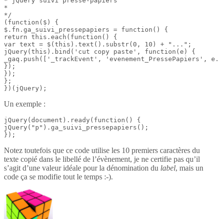
* jQuery suivi presse-papiers

*

*/

(function($) {

$.fn.ga_suivi_pressepapiers = function() {

return this.each(function() {

var text = $(this).text().substr(0, 10) + "...";

jQuery(this).bind('cut copy paste', function(e) {

_gaq.push(['_trackEvent', 'evenement_PressePapiers', e.
});

});

};

})(jQuery);
Un exemple :
jQuery(document).ready(function() {

jQuery("p").ga_suivi_pressepapiers();

});
Notez toutefois que ce code utilise les 10 premiers caractères du
texte copié dans le libellé de l’évènement, je ne certifie pas qu’il
s’agit d’une valeur idéale pour la dénomination du
label
, mais un
code ça se modifie tout le temps :-).