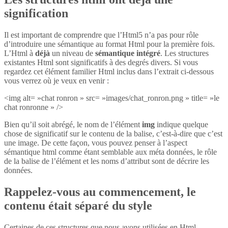
signification
Il est important de comprendre que l’Html5 n’a pas pour rôle
d’introduire une sémantique au format Html pour la première fois.
L’Html à
déjà
un niveau de
sémantique intégré
. Les structures
existantes Html sont significatifs à des degrés divers. Si vous
regardez cet élément familier Html inclus dans l’extrait ci-dessous
vous verrez où je veux en venir :
<img alt= »chat ronron » src= »images/chat_ronron.png » title= »le
chat ronronne » />
Bien qu’il soit abrégé, le nom de l’élément
img
indique quelque
chose de significatif sur le contenu de la balise, c’est-à-dire que c’est
une image. De cette façon, vous pouvez penser à l’aspect
sémantique html comme étant semblable aux méta données, le rôle
de la balise de l’élément et les noms d’attribut sont de décrire les
données.
Rappelez-vous au commencement, le
contenu était séparé du style
Certaines de ces structures que nous avons utilisées en Html