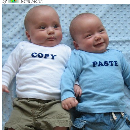
by
Rémi Morin