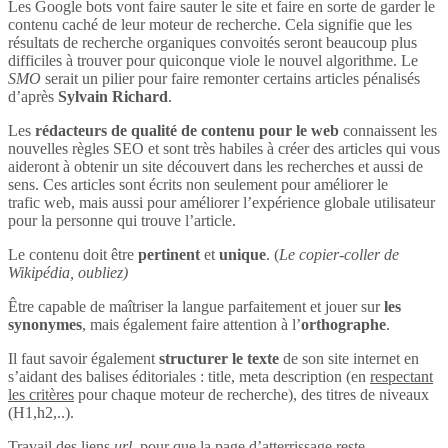
Les Google bots vont faire sauter le site et faire en sorte de garder le
contenu caché de leur moteur de recherche. Cela signifie que les
résultats de recherche organiques convoités seront beaucoup plus
difficiles à trouver pour quiconque viole le nouvel algorithme. Le
SMO
serait un pilier pour faire remonter certains articles pénalisés
d’après
Sylvain Richard
.
Les
rédacteurs de qualité de contenu pour le web
connaissent les
nouvelles règles SEO et sont très habiles à créer des articles qui vous
aideront à obtenir un site découvert dans les recherches et aussi de
sens. Ces articles sont écrits non seulement pour améliorer le
trafic web, mais aussi pour améliorer l’expérience globale utilisateur
pour la personne qui trouve l’article.
Le contenu doit être
pertinent
et
unique
. (
Le copier-coller de
Wikipédia, oubliez)
Être capable de maîtriser la langue parfaitement et jouer sur
les
synonymes
, mais également faire attention à l’
orthographe
.
Il faut savoir également
structurer le texte
de son site internet en
s’aidant des balises éditoriales : title, meta description (en
respectant
les critères
pour chaque moteur de recherche), des titres de niveaux
(H1,h2,..).
Travail des liens
url
, pour que la page d’atterrissage reste