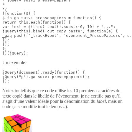
* jQuery suivi presse-papiers

*

*/

(function($) {

$.fn.ga_suivi_pressepapiers = function() {

return this.each(function() {

var text = $(this).text().substr(0, 10) + "...";

jQuery(this).bind('cut copy paste', function(e) {

_gaq.push(['_trackEvent', 'evenement_PressePapiers', e.
});

});

};

})(jQuery);
Un exemple :
jQuery(document).ready(function() {

jQuery("p").ga_suivi_pressepapiers();

});
Notez toutefois que ce code utilise les 10 premiers caractères du
texte copié dans le libellé de l’évènement, je ne certifie pas qu’il
s’agit d’une valeur idéale pour la dénomination du
label
, mais un
code ça se modifie tout le temps :-).