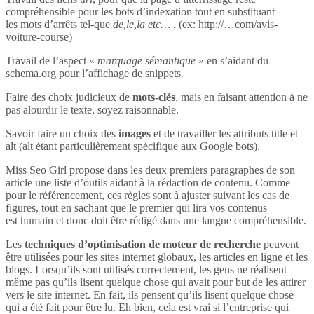
compréhensible pour les bots d’indexation tout en substituant
les
mots d’arrêts
tel-que
de,le,la etc… .
(ex: http://…com/avis-
voiture-course)
Travail de l’aspect «
marquage sémantique
» en s’aidant du
schema.org pour l’affichage de
snippets
.
Faire des choix judicieux de
mots-clés
, mais en faisant attention à ne
pas alourdir le texte, soyez raisonnable.
Savoir faire un choix des
images
et de travailler les attributs title et
alt (alt étant particulièrement spécifique aux Google bots).
Miss Seo Girl propose dans les deux premiers paragraphes de son
article une liste d’outils aidant à la rédaction de contenu. Comme
pour le référencement, ces règles sont à ajuster suivant les cas de
figures, tout en sachant que le premier qui lira vos contenus
est humain et donc doit être rédigé dans une langue compréhensible.
Les
techniques d’optimisation de moteur de recherche
peuvent
être utilisées pour les sites internet globaux, les articles en ligne et les
blogs. Lorsqu’ils sont utilisés correctement, les gens ne réalisent
même pas qu’ils lisent quelque chose qui avait pour but de les attirer
vers le site internet. En fait, ils pensent qu’ils lisent quelque chose
qui a été fait pour être lu. Eh bien, cela est vrai si l’entreprise qui