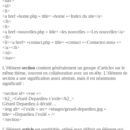
<nav>
<ul>
<li>
<a href »home.php » title= »home »>Index du site</a>
</li>
<li>
<a href »nouvelles.php » title= »les nouvelles »>Les nouvelles</a>
</li>
<li><a href= »contact.php » title= »contact »>Contactez-nous »>
</a></li>
</ul>
</nav>
L’élément
section
contient généralement un groupe d’articles sur le
même thème, souvent en collaboration avec un en-tête. L’élément de
section a une signification assez abstrait, mais il est néanmoins
significatif :
<section id= »vue »>
<h2_>Gérard Depardieu s’exile</h2_>
Gérard Depardieu à décidé…
<img alt= »l’exile » src= »images/gerard-depardieu.jpg »
title= »Depardieu l’exilé » />
</section>
L’élément
article
est semblable, utilisé pour définir un élément qui