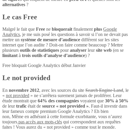
alternatives
?
Le cas Free
Malgré le fait que
Free
ne
bloquerait
finalement
plus
Google
Analytics
, je me suis posé les questions à savoir si l’on ne devait pas
mettre un
système de mesure d’audience
différent sur les sites
internet que l’on audite ? Doit-on faire comme beaucoup ? Mettre
plusieurs
outils de statistiques
pour
analyser
leur
site web
(en se
limitant
à
trois outils d’analyse d’audience
) ?
Free bloquait Google Analytics début Janvier
Le not provided
En
novembre 2012
, avec les sources du site
Search Engine Land
, le
«
not provided
» ne s’arrêtera surement jamais de proliférer. Leur
étude montrait que
64% des compagnies
voyaient que
30% à 50%
de leur
trafic
était de
source « not provided »
. Faut-il investir dans
leur fameux compte premium Google Analytics ? Eh bien
non, Même en adhérant à cette formule exorbitante, vous n’aurez
toujours
pas accès aux mots-clés
qui correspondent aux requêtes
faites ! Vous aurez du « not provided » comme tout le monde.