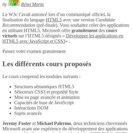
by
Rémi Morin
Le W3c l’avait annoncé lors d’un communiqué officiel, la
finalisation du langage
HTML5
avec une version
Candidate
Recommendation
(pré-finale). Vous souhaitez créer des applications
en utilisant HTML5, Microsoft offre
gratuitement
des
cours
virtuels
sur l’HTML5 désignés «
Développer les applications en
HTML5 avec JavaScript et CSS3
« .
Passez votre examen gratuitement
Les différents cours proposés
Le cours comprend les modules suivants :
Structures sémantiques HTML5
Sélecteurs CSS3 et propriété Style
Mise en page avancée et animation
Capacités de base de JavaScript
Intéractions DOM
Sujets avancés
Jeremy Foster
et
Michael Palermo
, deux techniciens chevronnés
Microsoft ayant une expérience du développement des applications