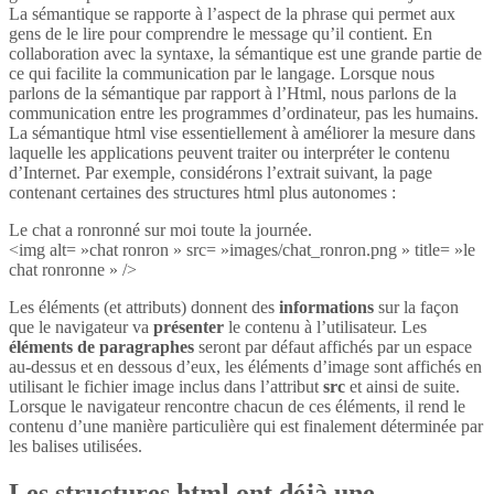
La sémantique se rapporte à l’aspect de la phrase qui permet aux
gens de le lire pour comprendre le message qu’il contient. En
collaboration avec la syntaxe, la sémantique est une grande partie de
ce qui facilite la communication par le langage. Lorsque nous
parlons de la sémantique par rapport à l’Html, nous parlons de la
communication entre les programmes d’ordinateur, pas les humains.
La sémantique html vise essentiellement à améliorer la mesure dans
laquelle les applications peuvent traiter ou interpréter le contenu
d’Internet. Par exemple, considérons l’extrait suivant, la page
contenant certaines des structures html plus autonomes :
Le chat a ronronné sur moi toute la journée.
<img alt= »chat ronron » src= »images/chat_ronron.png » title= »le
chat ronronne » />
Les éléments (et attributs) donnent des
informations
sur la façon
que le navigateur va
présenter
le contenu à l’utilisateur. Les
éléments de paragraphes
seront par défaut affichés par un espace
au-dessus et en dessous d’eux, les éléments d’image sont affichés en
utilisant le fichier image inclus dans l’attribut
src
et ainsi de suite.
Lorsque le navigateur rencontre chacun de ces éléments, il rend le
contenu d’une manière particulière qui est finalement déterminée par
les balises utilisées.
Les structures html ont déjà une