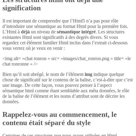
signification
Il est important de comprendre que l’Html5 n’a pas pour rôle
d’introduire une sémantique au format Html pour la première fois.
L’Html à
déjà
un niveau de
sémantique intégré
. Les structures
existantes Html sont significatifs à des degrés divers. Si vous
regardez cet élément familier Html inclus dans l’extrait ci-dessous
vous verrez où je veux en venir :
<img alt= »chat ronron » src= »images/chat_ronron.png » title= »le
chat ronronne » />
Bien qu’il soit abrégé, le nom de l’élément
img
indique quelque
chose de significatif sur le contenu de la balise, c’est-à-dire que c’est
une image. De cette façon, vous pouvez penser à l’aspect
sémantique html comme étant semblable aux méta données, le rôle
de la balise de l’élément et les noms d’attribut sont de décrire les
données.
Rappelez-vous au commencement, le
contenu était séparé du style
Certaines de ces structures que nous avons utilisées en Html