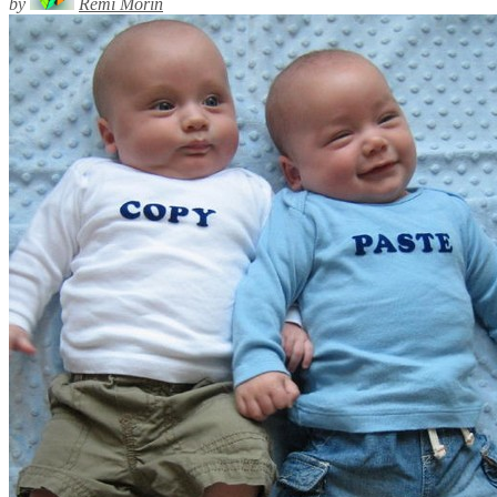
by
Rémi Morin