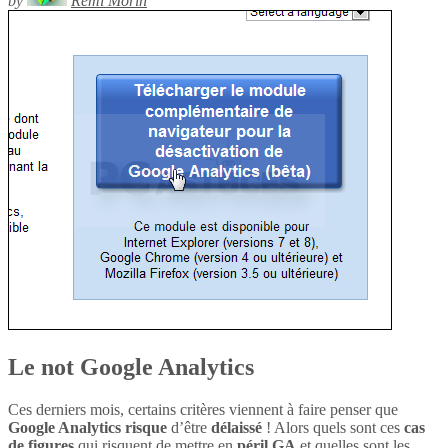
by
Rémi Morin
Le not Google Analytics
Ces derniers mois, certains critères viennent à faire penser que
Google Analytics
risque
d’être
délaissé
! Alors quels sont ces
cas
de figures
qui risquent de mettre en
péril
GA
et quelles sont les