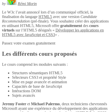
by
Rémi Morin
Le W3c l’avait annoncé lors d’un communiqué officiel, la
finalisation du langage
HTML5
avec une version
Candidate
Recommendation
(pré-finale). Vous souhaitez créer des applications
en utilisant HTML5, Microsoft offre
gratuitement
des
cours
virtuels
sur l’HTML5 désignés «
Développer les applications en
HTML5 avec JavaScript et CSS3
« .
Passez votre examen gratuitement
Les différents cours proposés
Le cours comprend les modules suivants :
Structures sémantiques HTML5
Sélecteurs CSS3 et propriété Style
Mise en page avancée et animation
Capacités de base de JavaScript
Intéractions DOM
Sujets avancés
Jeremy Foster
et
Michael Palermo
, deux techniciens chevronnés
Microsoft ayant une expérience du développement des applications