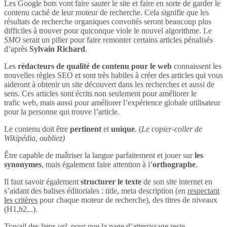
Les Google bots vont faire sauter le site et faire en sorte de garder le
contenu caché de leur moteur de recherche. Cela signifie que les
résultats de recherche organiques convoités seront beaucoup plus
difficiles à trouver pour quiconque viole le nouvel algorithme. Le
SMO
serait un pilier pour faire remonter certains articles pénalisés
d’après
Sylvain Richard
.
Les
rédacteurs de qualité de contenu pour le web
connaissent les
nouvelles règles SEO et sont très habiles à créer des articles qui vous
aideront à obtenir un site découvert dans les recherches et aussi de
sens. Ces articles sont écrits non seulement pour améliorer le
trafic web, mais aussi pour améliorer l’expérience globale utilisateur
pour la personne qui trouve l’article.
Le contenu doit être
pertinent
et
unique
. (
Le copier-coller de
Wikipédia, oubliez)
Être capable de maîtriser la langue parfaitement et jouer sur
les
synonymes
, mais également faire attention à l’
orthographe
.
Il faut savoir également
structurer le texte
de son site internet en
s’aidant des balises éditoriales : title, meta description (en
respectant
les critères
pour chaque moteur de recherche), des titres de niveaux
(H1,h2,..).
Travail des liens
url
, pour que la page d’atterrissage reste