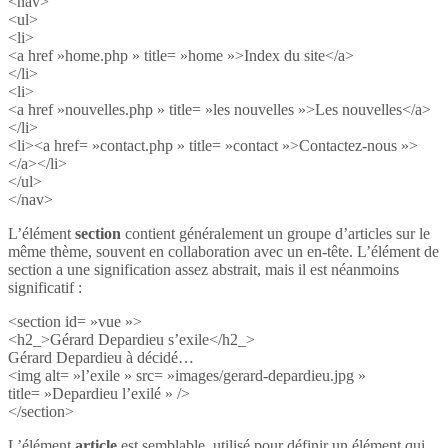
<nav>
<ul>
<li>
<a href »home.php » title= »home »>Index du site</a>
</li>
<li>
<a href »nouvelles.php » title= »les nouvelles »>Les nouvelles</a>
</li>
<li><a href= »contact.php » title= »contact »>Contactez-nous »>
</a></li>
</ul>
</nav>
L’élément
section
contient généralement un groupe d’articles sur le
même thème, souvent en collaboration avec un en-tête. L’élément de
section a une signification assez abstrait, mais il est néanmoins
significatif :
<section id= »vue »>
<h2_>Gérard Depardieu s’exile</h2_>
Gérard Depardieu à décidé…
<img alt= »l’exile » src= »images/gerard-depardieu.jpg »
title= »Depardieu l’exilé » />
</section>
L’élément
article
est semblable, utilisé pour définir un élément qui