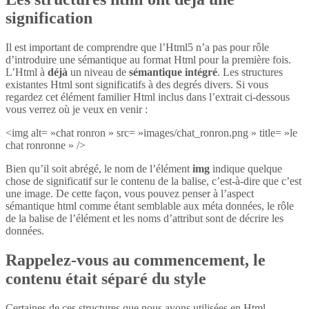
signification
Il est important de comprendre que l’Html5 n’a pas pour rôle
d’introduire une sémantique au format Html pour la première fois.
L’Html à
déjà
un niveau de
sémantique intégré
. Les structures
existantes Html sont significatifs à des degrés divers. Si vous
regardez cet élément familier Html inclus dans l’extrait ci-dessous
vous verrez où je veux en venir :
<img alt= »chat ronron » src= »images/chat_ronron.png » title= »le
chat ronronne » />
Bien qu’il soit abrégé, le nom de l’élément
img
indique quelque
chose de significatif sur le contenu de la balise, c’est-à-dire que c’est
une image. De cette façon, vous pouvez penser à l’aspect
sémantique html comme étant semblable aux méta données, le rôle
de la balise de l’élément et les noms d’attribut sont de décrire les
données.
Rappelez-vous au commencement, le
contenu était séparé du style
Certaines de ces structures que nous avons utilisées en Html