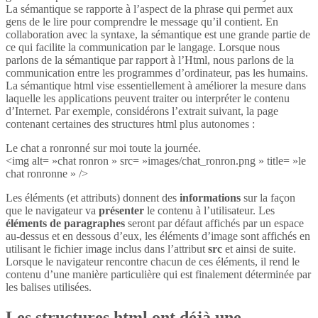
La sémantique se rapporte à l’aspect de la phrase qui permet aux
gens de le lire pour comprendre le message qu’il contient. En
collaboration avec la syntaxe, la sémantique est une grande partie de
ce qui facilite la communication par le langage. Lorsque nous
parlons de la sémantique par rapport à l’Html, nous parlons de la
communication entre les programmes d’ordinateur, pas les humains.
La sémantique html vise essentiellement à améliorer la mesure dans
laquelle les applications peuvent traiter ou interpréter le contenu
d’Internet. Par exemple, considérons l’extrait suivant, la page
contenant certaines des structures html plus autonomes :
Le chat a ronronné sur moi toute la journée.
<img alt= »chat ronron » src= »images/chat_ronron.png » title= »le
chat ronronne » />
Les éléments (et attributs) donnent des
informations
sur la façon
que le navigateur va
présenter
le contenu à l’utilisateur. Les
éléments de paragraphes
seront par défaut affichés par un espace
au-dessus et en dessous d’eux, les éléments d’image sont affichés en
utilisant le fichier image inclus dans l’attribut
src
et ainsi de suite.
Lorsque le navigateur rencontre chacun de ces éléments, il rend le
contenu d’une manière particulière qui est finalement déterminée par
les balises utilisées.
Les structures html ont déjà une