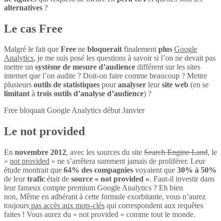
alternatives
?
Le cas Free
Malgré le fait que
Free
ne
bloquerait
finalement
plus
Google
Analytics
, je me suis posé les questions à savoir si l’on ne devait pas
mettre un
système de mesure d’audience
différent sur les sites
internet que l’on audite ? Doit-on faire comme beaucoup ? Mettre
plusieurs
outils de statistiques
pour
analyser
leur
site web
(en se
limitant
à
trois outils d’analyse d’audience
) ?
Free bloquait Google Analytics début Janvier
Le not provided
En
novembre 2012
, avec les sources du site
Search Engine Land
, le
«
not provided
» ne s’arrêtera surement jamais de proliférer. Leur
étude montrait que
64% des compagnies
voyaient que
30% à 50%
de leur
trafic
était de
source « not provided »
. Faut-il investir dans
leur fameux compte premium Google Analytics ? Eh bien
non, Même en adhérant à cette formule exorbitante, vous n’aurez
toujours
pas accès aux mots-clés
qui correspondent aux requêtes
faites ! Vous aurez du « not provided » comme tout le monde.