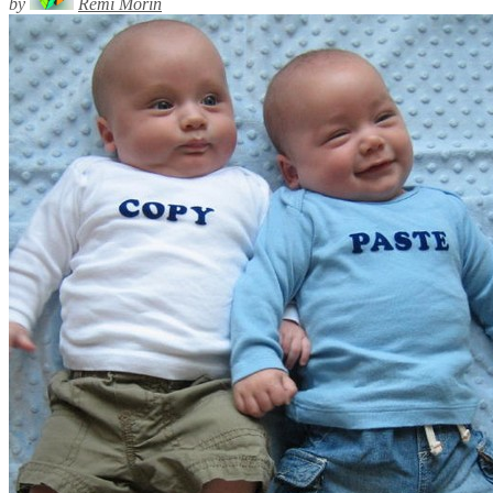
by
Rémi Morin