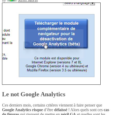
by
Rémi Morin
Le not Google Analytics
Ces derniers mois, certains critères viennent à faire penser que
Google Analytics
risque
d’être
délaissé
! Alors quels sont ces
cas
de figures
qui risquent de mettre en
péril
GA
et quelles sont les