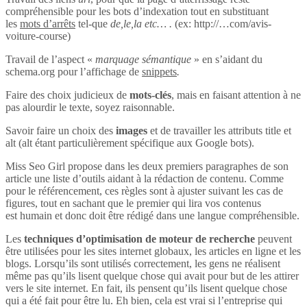
compréhensible pour les bots d’indexation tout en substituant
les
mots d’arrêts
tel-que
de,le,la etc… .
(ex: http://…com/avis-
voiture-course)
Travail de l’aspect «
marquage sémantique
» en s’aidant du
schema.org pour l’affichage de
snippets
.
Faire des choix judicieux de
mots-clés
, mais en faisant attention à ne
pas alourdir le texte, soyez raisonnable.
Savoir faire un choix des
images
et de travailler les attributs title et
alt (alt étant particulièrement spécifique aux Google bots).
Miss Seo Girl propose dans les deux premiers paragraphes de son
article une liste d’outils aidant à la rédaction de contenu. Comme
pour le référencement, ces règles sont à ajuster suivant les cas de
figures, tout en sachant que le premier qui lira vos contenus
est humain et donc doit être rédigé dans une langue compréhensible.
Les
techniques d’optimisation de moteur de recherche
peuvent
être utilisées pour les sites internet globaux, les articles en ligne et les
blogs. Lorsqu’ils sont utilisés correctement, les gens ne réalisent
même pas qu’ils lisent quelque chose qui avait pour but de les attirer
vers le site internet. En fait, ils pensent qu’ils lisent quelque chose
qui a été fait pour être lu. Eh bien, cela est vrai si l’entreprise qui