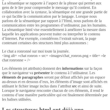
La sémantique se rapporte à l’aspect de la phrase qui permet aux
gens de le lire pour comprendre le message qu’il contient. En
collaboration avec la syntaxe, la sémantique est une grande partie de
ce qui facilite la communication par le langage. Lorsque nous
parlons de la sémantique par rapport à l’Html, nous parlons de la
communication entre les programmes d’ordinateur, pas les humains.
La sémantique html vise essentiellement à améliorer la mesure dans
laquelle les applications peuvent traiter ou interpréter le contenu
d’Internet. Par exemple, considérons l’extrait suivant, la page
contenant certaines des structures html plus autonomes :
Le chat a ronronné sur moi toute la journée.
<img alt= »chat ronron » src= »images/chat_ronron.png » title= »le
chat ronronne » />
Les éléments (et attributs) donnent des
informations
sur la façon
que le navigateur va
présenter
le contenu à l’utilisateur. Les
éléments de paragraphes
seront par défaut affichés par un espace
au-dessus et en dessous d’eux, les éléments d’image sont affichés en
utilisant le fichier image inclus dans l’attribut
src
et ainsi de suite.
Lorsque le navigateur rencontre chacun de ces éléments, il rend le
contenu d’une manière particulière qui est finalement déterminée par
les balises utilisées.
Les structures html ont déjà une