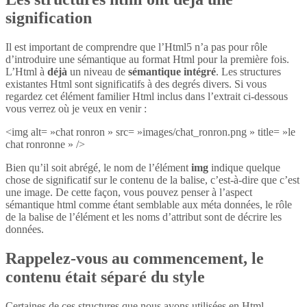
signification
Il est important de comprendre que l’Html5 n’a pas pour rôle
d’introduire une sémantique au format Html pour la première fois.
L’Html à
déjà
un niveau de
sémantique intégré
. Les structures
existantes Html sont significatifs à des degrés divers. Si vous
regardez cet élément familier Html inclus dans l’extrait ci-dessous
vous verrez où je veux en venir :
<img alt= »chat ronron » src= »images/chat_ronron.png » title= »le
chat ronronne » />
Bien qu’il soit abrégé, le nom de l’élément
img
indique quelque
chose de significatif sur le contenu de la balise, c’est-à-dire que c’est
une image. De cette façon, vous pouvez penser à l’aspect
sémantique html comme étant semblable aux méta données, le rôle
de la balise de l’élément et les noms d’attribut sont de décrire les
données.
Rappelez-vous au commencement, le
contenu était séparé du style
Certaines de ces structures que nous avons utilisées en Html