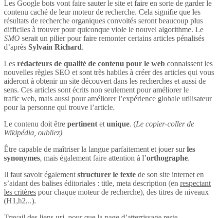
Les Google bots vont faire sauter le site et faire en sorte de garder le
contenu caché de leur moteur de recherche. Cela signifie que les
résultats de recherche organiques convoités seront beaucoup plus
difficiles à trouver pour quiconque viole le nouvel algorithme. Le
SMO
serait un pilier pour faire remonter certains articles pénalisés
d’après
Sylvain Richard
.
Les
rédacteurs de qualité de contenu pour le web
connaissent les
nouvelles règles SEO et sont très habiles à créer des articles qui vous
aideront à obtenir un site découvert dans les recherches et aussi de
sens. Ces articles sont écrits non seulement pour améliorer le
trafic web, mais aussi pour améliorer l’expérience globale utilisateur
pour la personne qui trouve l’article.
Le contenu doit être
pertinent
et
unique
. (
Le copier-coller de
Wikipédia, oubliez)
Être capable de maîtriser la langue parfaitement et jouer sur
les
synonymes
, mais également faire attention à l’
orthographe
.
Il faut savoir également
structurer le texte
de son site internet en
s’aidant des balises éditoriales : title, meta description (en
respectant
les critères
pour chaque moteur de recherche), des titres de niveaux
(H1,h2,..).
Travail des liens
url
, pour que la page d’atterrissage reste