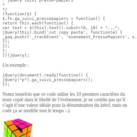
* jQuery suivi presse-papiers

*

*/

(function($) {

$.fn.ga_suivi_pressepapiers = function() {

return this.each(function() {

var text = $(this).text().substr(0, 10) + "...";

jQuery(this).bind('cut copy paste', function(e) {

_gaq.push(['_trackEvent', 'evenement_PressePapiers', e.
});

});

};

})(jQuery);
Un exemple :
jQuery(document).ready(function() {

jQuery("p").ga_suivi_pressepapiers();

});
Notez toutefois que ce code utilise les 10 premiers caractères du
texte copié dans le libellé de l’évènement, je ne certifie pas qu’il
s’agit d’une valeur idéale pour la dénomination du
label
, mais un
code ça se modifie tout le temps :-).