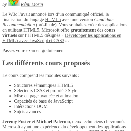
by
Rémi Morin
Le W3c l’avait annoncé lors d’un communiqué officiel, la
finalisation du langage
HTML5
avec une version
Candidate
Recommendation
(pré-finale). Vous souhaitez créer des applications
en utilisant HTML5, Microsoft offre
gratuitement
des
cours
virtuels
sur l’HTML5 désignés «
Développer les applications en
HTML5 avec JavaScript et CSS3
« .
Passez votre examen gratuitement
Les différents cours proposés
Le cours comprend les modules suivants :
Structures sémantiques HTML5
Sélecteurs CSS3 et propriété Style
Mise en page avancée et animation
Capacités de base de JavaScript
Intéractions DOM
Sujets avancés
Jeremy Foster
et
Michael Palermo
, deux techniciens chevronnés
Microsoft ayant une expérience du développement des applications