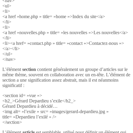
<nav>
<ul>
<li>
<a href »home.php » title= »home »>Index du site</a>
</li>
<li>
<a href »nouvelles.php » title= »les nouvelles »>Les nouvelles</a>
</li>
<li><a href= »contact.php » title= »contact »>Contactez-nous »>
</a></li>
</ul>
</nav>
L’élément
section
contient généralement un groupe d’articles sur le
même thème, souvent en collaboration avec un en-tête. L’élément de
section a une signification assez abstrait, mais il est néanmoins
significatif :
<section id= »vue »>
<h2_>Gérard Depardieu s’exile</h2_>
Gérard Depardieu à décidé…
<img alt= »l’exile » src= »images/gerard-depardieu.jpg »
title= »Depardieu l’exilé » />
</section>
L’élément
article
est semblable, utilisé pour définir un élément qui