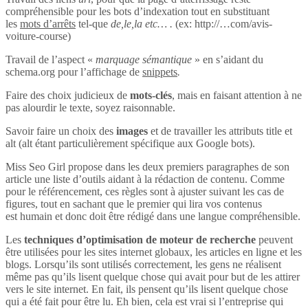
compréhensible pour les bots d’indexation tout en substituant
les
mots d’arrêts
tel-que
de,le,la etc… .
(ex: http://…com/avis-
voiture-course)
Travail de l’aspect «
marquage sémantique
» en s’aidant du
schema.org pour l’affichage de
snippets
.
Faire des choix judicieux de
mots-clés
, mais en faisant attention à ne
pas alourdir le texte, soyez raisonnable.
Savoir faire un choix des
images
et de travailler les attributs title et
alt (alt étant particulièrement spécifique aux Google bots).
Miss Seo Girl propose dans les deux premiers paragraphes de son
article une liste d’outils aidant à la rédaction de contenu. Comme
pour le référencement, ces règles sont à ajuster suivant les cas de
figures, tout en sachant que le premier qui lira vos contenus
est humain et donc doit être rédigé dans une langue compréhensible.
Les
techniques d’optimisation de moteur de recherche
peuvent
être utilisées pour les sites internet globaux, les articles en ligne et les
blogs. Lorsqu’ils sont utilisés correctement, les gens ne réalisent
même pas qu’ils lisent quelque chose qui avait pour but de les attirer
vers le site internet. En fait, ils pensent qu’ils lisent quelque chose
qui a été fait pour être lu. Eh bien, cela est vrai si l’entreprise qui