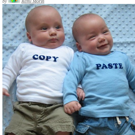
by
Rémi Morin