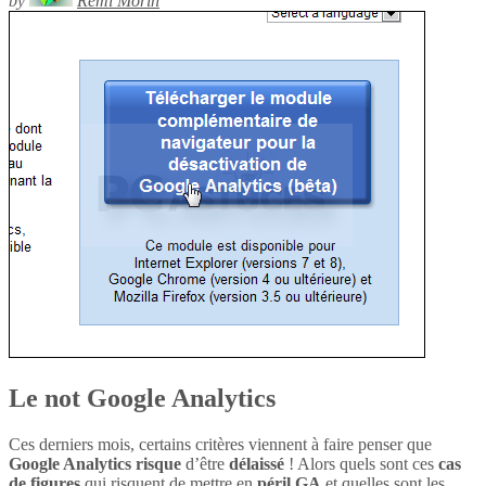
by
Rémi Morin
Le not Google Analytics
Ces derniers mois, certains critères viennent à faire penser que
Google Analytics
risque
d’être
délaissé
! Alors quels sont ces
cas
de figures
qui risquent de mettre en
péril
GA
et quelles sont les