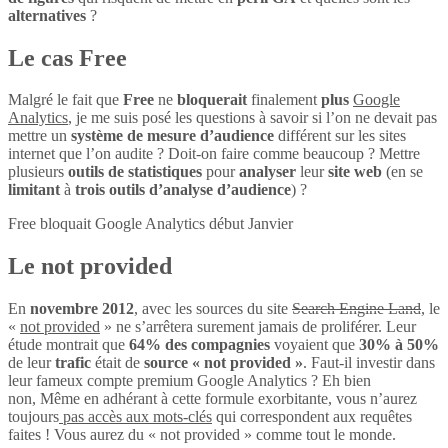
alternatives
?
Le cas Free
Malgré le fait que
Free
ne
bloquerait
finalement
plus
Google
Analytics
, je me suis posé les questions à savoir si l’on ne devait pas
mettre un
système de mesure d’audience
différent sur les sites
internet que l’on audite ? Doit-on faire comme beaucoup ? Mettre
plusieurs
outils de statistiques
pour
analyser
leur
site web
(en se
limitant
à
trois outils d’analyse d’audience
) ?
Free bloquait Google Analytics début Janvier
Le not provided
En
novembre 2012
, avec les sources du site
Search Engine Land
, le
«
not provided
» ne s’arrêtera surement jamais de proliférer. Leur
étude montrait que
64% des compagnies
voyaient que
30% à 50%
de leur
trafic
était de
source « not provided »
. Faut-il investir dans
leur fameux compte premium Google Analytics ? Eh bien
non, Même en adhérant à cette formule exorbitante, vous n’aurez
toujours
pas accès aux mots-clés
qui correspondent aux requêtes
faites ! Vous aurez du « not provided » comme tout le monde.