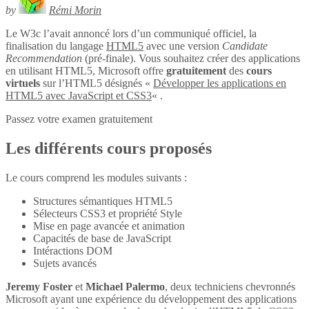
by
Rémi Morin
Le W3c l’avait annoncé lors d’un communiqué officiel, la
finalisation du langage
HTML5
avec une version
Candidate
Recommendation
(pré-finale). Vous souhaitez créer des applications
en utilisant HTML5, Microsoft offre
gratuitement
des
cours
virtuels
sur l’HTML5 désignés «
Développer les applications en
HTML5 avec JavaScript et CSS3
« .
Passez votre examen gratuitement
Les différents cours proposés
Le cours comprend les modules suivants :
Structures sémantiques HTML5
Sélecteurs CSS3 et propriété Style
Mise en page avancée et animation
Capacités de base de JavaScript
Intéractions DOM
Sujets avancés
Jeremy Foster
et
Michael Palermo
, deux techniciens chevronnés
Microsoft ayant une expérience du développement des applications