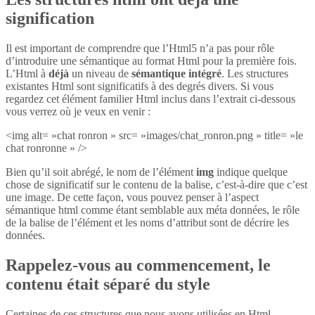
signification
Il est important de comprendre que l’Html5 n’a pas pour rôle
d’introduire une sémantique au format Html pour la première fois.
L’Html à
déjà
un niveau de
sémantique intégré
. Les structures
existantes Html sont significatifs à des degrés divers. Si vous
regardez cet élément familier Html inclus dans l’extrait ci-dessous
vous verrez où je veux en venir :
<img alt= »chat ronron » src= »images/chat_ronron.png » title= »le
chat ronronne » />
Bien qu’il soit abrégé, le nom de l’élément
img
indique quelque
chose de significatif sur le contenu de la balise, c’est-à-dire que c’est
une image. De cette façon, vous pouvez penser à l’aspect
sémantique html comme étant semblable aux méta données, le rôle
de la balise de l’élément et les noms d’attribut sont de décrire les
données.
Rappelez-vous au commencement, le
contenu était séparé du style
Certaines de ces structures que nous avons utilisées en Html