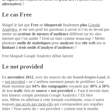
alternatives
?
Le cas Free
Malgré le fait que
Free
ne
bloquerait
finalement
plus
Google
Analytics
, je me suis posé les questions à savoir si l’on ne devait pas
mettre un
système de mesure d’audience
différent sur les sites
internet que l’on audite ? Doit-on faire comme beaucoup ? Mettre
plusieurs
outils de statistiques
pour
analyser
leur
site web
(en se
limitant
à
trois outils d’analyse d’audience
) ?
Free bloquait Google Analytics début Janvier
Le not provided
En
novembre 2012
, avec les sources du site
Search Engine Land
, le
«
not provided
» ne s’arrêtera surement jamais de proliférer. Leur
étude montrait que
64% des compagnies
voyaient que
30% à 50%
de leur
trafic
était de
source « not provided »
. Faut-il investir dans
leur fameux compte premium Google Analytics ? Eh bien
non, Même en adhérant à cette formule exorbitante, vous n’aurez
toujours
pas accès aux mots-clés
qui correspondent aux requêtes
faites ! Vous aurez du « not provided » comme tout le monde.