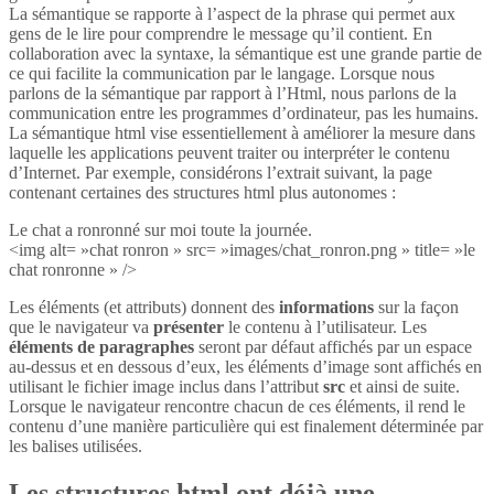
La sémantique se rapporte à l’aspect de la phrase qui permet aux
gens de le lire pour comprendre le message qu’il contient. En
collaboration avec la syntaxe, la sémantique est une grande partie de
ce qui facilite la communication par le langage. Lorsque nous
parlons de la sémantique par rapport à l’Html, nous parlons de la
communication entre les programmes d’ordinateur, pas les humains.
La sémantique html vise essentiellement à améliorer la mesure dans
laquelle les applications peuvent traiter ou interpréter le contenu
d’Internet. Par exemple, considérons l’extrait suivant, la page
contenant certaines des structures html plus autonomes :
Le chat a ronronné sur moi toute la journée.
<img alt= »chat ronron » src= »images/chat_ronron.png » title= »le
chat ronronne » />
Les éléments (et attributs) donnent des
informations
sur la façon
que le navigateur va
présenter
le contenu à l’utilisateur. Les
éléments de paragraphes
seront par défaut affichés par un espace
au-dessus et en dessous d’eux, les éléments d’image sont affichés en
utilisant le fichier image inclus dans l’attribut
src
et ainsi de suite.
Lorsque le navigateur rencontre chacun de ces éléments, il rend le
contenu d’une manière particulière qui est finalement déterminée par
les balises utilisées.
Les structures html ont déjà une