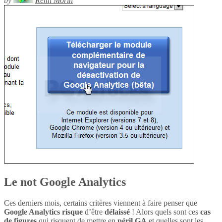
by
Rémi Morin
Le not Google Analytics
Ces derniers mois, certains critères viennent à faire penser que
Google Analytics
risque
d’être
délaissé
! Alors quels sont ces
cas
de figures
qui risquent de mettre en
péril
GA
et quelles sont les