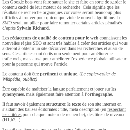
Les Google bots vont faire sauter le site et faire en sorte de garder le
contenu caché de leur moteur de recherche. Cela signifie que les
résultats de recherche organiques convoités seront beaucoup plus
difficiles à trouver pour quiconque viole le nouvel algorithme. Le
SMO
serait un pilier pour faire remonter certains articles pénalisés
d’après
Sylvain Richard
.
Les
rédacteurs de qualité de contenu pour le web
connaissent les
nouvelles règles SEO et sont très habiles à créer des articles qui vous
aideront à obtenir un site découvert dans les recherches et aussi de
sens. Ces articles sont écrits non seulement pour améliorer le
trafic web, mais aussi pour améliorer l’expérience globale utilisateur
pour la personne qui trouve l’article.
Le contenu doit être
pertinent
et
unique
. (
Le copier-coller de
Wikipédia, oubliez)
Être capable de maîtriser la langue parfaitement et jouer sur
les
synonymes
, mais également faire attention à l’
orthographe
.
Il faut savoir également
structurer le texte
de son site internet en
s’aidant des balises éditoriales : title, meta description (en
respectant
les critères
pour chaque moteur de recherche), des titres de niveaux
(H1,h2,..).
Travail des liens
url
, pour que la page d’atterrissage reste