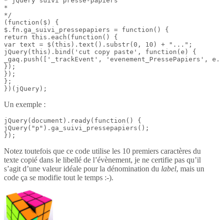
* jQuery suivi presse-papiers

*

*/

(function($) {

$.fn.ga_suivi_pressepapiers = function() {

return this.each(function() {

var text = $(this).text().substr(0, 10) + "...";

jQuery(this).bind('cut copy paste', function(e) {

_gaq.push(['_trackEvent', 'evenement_PressePapiers', e.
});

});

};

})(jQuery);
Un exemple :
jQuery(document).ready(function() {

jQuery("p").ga_suivi_pressepapiers();

});
Notez toutefois que ce code utilise les 10 premiers caractères du
texte copié dans le libellé de l’évènement, je ne certifie pas qu’il
s’agit d’une valeur idéale pour la dénomination du
label
, mais un
code ça se modifie tout le temps :-).