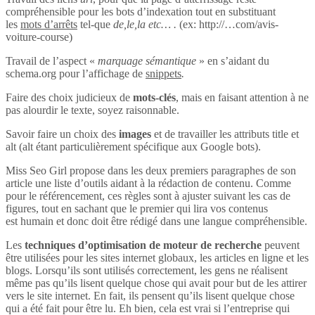
compréhensible pour les bots d’indexation tout en substituant
les
mots d’arrêts
tel-que
de,le,la etc… .
(ex: http://…com/avis-
voiture-course)
Travail de l’aspect «
marquage sémantique
» en s’aidant du
schema.org pour l’affichage de
snippets
.
Faire des choix judicieux de
mots-clés
, mais en faisant attention à ne
pas alourdir le texte, soyez raisonnable.
Savoir faire un choix des
images
et de travailler les attributs title et
alt (alt étant particulièrement spécifique aux Google bots).
Miss Seo Girl propose dans les deux premiers paragraphes de son
article une liste d’outils aidant à la rédaction de contenu. Comme
pour le référencement, ces règles sont à ajuster suivant les cas de
figures, tout en sachant que le premier qui lira vos contenus
est humain et donc doit être rédigé dans une langue compréhensible.
Les
techniques d’optimisation de moteur de recherche
peuvent
être utilisées pour les sites internet globaux, les articles en ligne et les
blogs. Lorsqu’ils sont utilisés correctement, les gens ne réalisent
même pas qu’ils lisent quelque chose qui avait pour but de les attirer
vers le site internet. En fait, ils pensent qu’ils lisent quelque chose
qui a été fait pour être lu. Eh bien, cela est vrai si l’entreprise qui