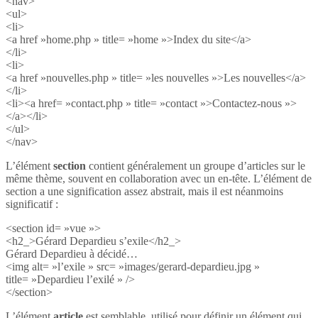
<nav>
<ul>
<li>
<a href »home.php » title= »home »>Index du site</a>
</li>
<li>
<a href »nouvelles.php » title= »les nouvelles »>Les nouvelles</a>
</li>
<li><a href= »contact.php » title= »contact »>Contactez-nous »>
</a></li>
</ul>
</nav>
L’élément
section
contient généralement un groupe d’articles sur le
même thème, souvent en collaboration avec un en-tête. L’élément de
section a une signification assez abstrait, mais il est néanmoins
significatif :
<section id= »vue »>
<h2_>Gérard Depardieu s’exile</h2_>
Gérard Depardieu à décidé…
<img alt= »l’exile » src= »images/gerard-depardieu.jpg »
title= »Depardieu l’exilé » />
</section>
L’élément
article
est semblable, utilisé pour définir un élément qui