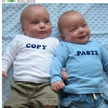
by
Rémi Morin