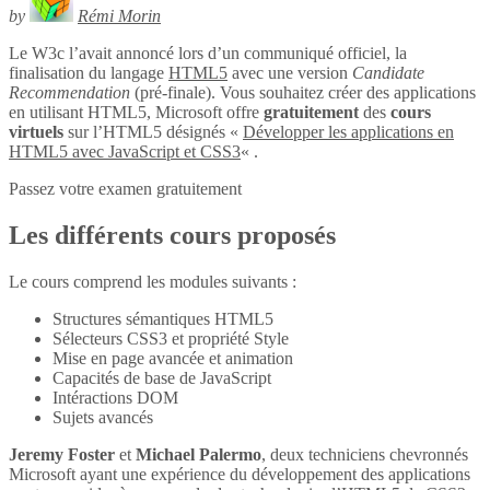
by
Rémi Morin
Le W3c l’avait annoncé lors d’un communiqué officiel, la
finalisation du langage
HTML5
avec une version
Candidate
Recommendation
(pré-finale). Vous souhaitez créer des applications
en utilisant HTML5, Microsoft offre
gratuitement
des
cours
virtuels
sur l’HTML5 désignés «
Développer les applications en
HTML5 avec JavaScript et CSS3
« .
Passez votre examen gratuitement
Les différents cours proposés
Le cours comprend les modules suivants :
Structures sémantiques HTML5
Sélecteurs CSS3 et propriété Style
Mise en page avancée et animation
Capacités de base de JavaScript
Intéractions DOM
Sujets avancés
Jeremy Foster
et
Michael Palermo
, deux techniciens chevronnés
Microsoft ayant une expérience du développement des applications