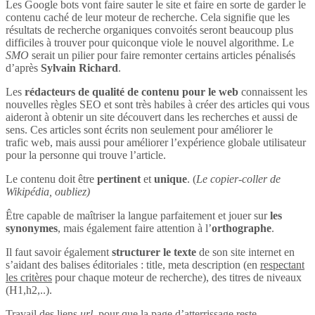
Les Google bots vont faire sauter le site et faire en sorte de garder le
contenu caché de leur moteur de recherche. Cela signifie que les
résultats de recherche organiques convoités seront beaucoup plus
difficiles à trouver pour quiconque viole le nouvel algorithme. Le
SMO
serait un pilier pour faire remonter certains articles pénalisés
d’après
Sylvain Richard
.
Les
rédacteurs de qualité de contenu pour le web
connaissent les
nouvelles règles SEO et sont très habiles à créer des articles qui vous
aideront à obtenir un site découvert dans les recherches et aussi de
sens. Ces articles sont écrits non seulement pour améliorer le
trafic web, mais aussi pour améliorer l’expérience globale utilisateur
pour la personne qui trouve l’article.
Le contenu doit être
pertinent
et
unique
. (
Le copier-coller de
Wikipédia, oubliez)
Être capable de maîtriser la langue parfaitement et jouer sur
les
synonymes
, mais également faire attention à l’
orthographe
.
Il faut savoir également
structurer le texte
de son site internet en
s’aidant des balises éditoriales : title, meta description (en
respectant
les critères
pour chaque moteur de recherche), des titres de niveaux
(H1,h2,..).
Travail des liens
url
, pour que la page d’atterrissage reste