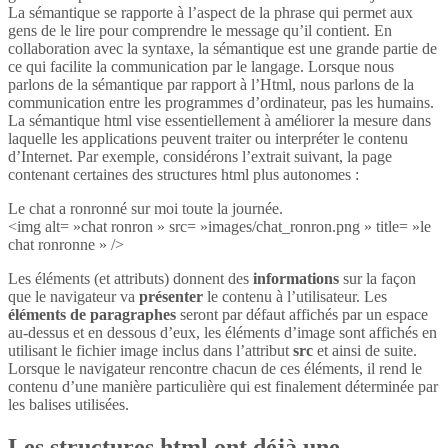
La sémantique se rapporte à l’aspect de la phrase qui permet aux
gens de le lire pour comprendre le message qu’il contient. En
collaboration avec la syntaxe, la sémantique est une grande partie de
ce qui facilite la communication par le langage. Lorsque nous
parlons de la sémantique par rapport à l’Html, nous parlons de la
communication entre les programmes d’ordinateur, pas les humains.
La sémantique html vise essentiellement à améliorer la mesure dans
laquelle les applications peuvent traiter ou interpréter le contenu
d’Internet. Par exemple, considérons l’extrait suivant, la page
contenant certaines des structures html plus autonomes :
Le chat a ronronné sur moi toute la journée.
<img alt= »chat ronron » src= »images/chat_ronron.png » title= »le
chat ronronne » />
Les éléments (et attributs) donnent des
informations
sur la façon
que le navigateur va
présenter
le contenu à l’utilisateur. Les
éléments de paragraphes
seront par défaut affichés par un espace
au-dessus et en dessous d’eux, les éléments d’image sont affichés en
utilisant le fichier image inclus dans l’attribut
src
et ainsi de suite.
Lorsque le navigateur rencontre chacun de ces éléments, il rend le
contenu d’une manière particulière qui est finalement déterminée par
les balises utilisées.
Les structures html ont déjà une