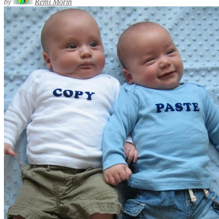
by
Rémi Morin