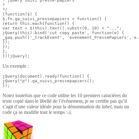
* jQuery suivi presse-papiers

*

*/

(function($) {

$.fn.ga_suivi_pressepapiers = function() {

return this.each(function() {

var text = $(this).text().substr(0, 10) + "...";

jQuery(this).bind('cut copy paste', function(e) {

_gaq.push(['_trackEvent', 'evenement_PressePapiers', e.
});

});

};

})(jQuery);
Un exemple :
jQuery(document).ready(function() {

jQuery("p").ga_suivi_pressepapiers();

});
Notez toutefois que ce code utilise les 10 premiers caractères du
texte copié dans le libellé de l’évènement, je ne certifie pas qu’il
s’agit d’une valeur idéale pour la dénomination du
label
, mais un
code ça se modifie tout le temps :-).