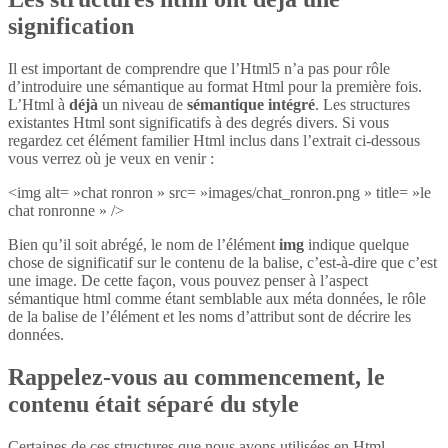
signification
Il est important de comprendre que l’Html5 n’a pas pour rôle
d’introduire une sémantique au format Html pour la première fois.
L’Html à
déjà
un niveau de
sémantique intégré
. Les structures
existantes Html sont significatifs à des degrés divers. Si vous
regardez cet élément familier Html inclus dans l’extrait ci-dessous
vous verrez où je veux en venir :
<img alt= »chat ronron » src= »images/chat_ronron.png » title= »le
chat ronronne » />
Bien qu’il soit abrégé, le nom de l’élément
img
indique quelque
chose de significatif sur le contenu de la balise, c’est-à-dire que c’est
une image. De cette façon, vous pouvez penser à l’aspect
sémantique html comme étant semblable aux méta données, le rôle
de la balise de l’élément et les noms d’attribut sont de décrire les
données.
Rappelez-vous au commencement, le
contenu était séparé du style
Certaines de ces structures que nous avons utilisées en Html