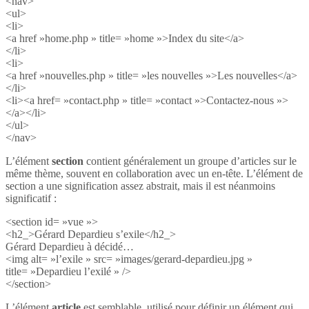
<nav>
<ul>
<li>
<a href »home.php » title= »home »>Index du site</a>
</li>
<li>
<a href »nouvelles.php » title= »les nouvelles »>Les nouvelles</a>
</li>
<li><a href= »contact.php » title= »contact »>Contactez-nous »>
</a></li>
</ul>
</nav>
L’élément
section
contient généralement un groupe d’articles sur le
même thème, souvent en collaboration avec un en-tête. L’élément de
section a une signification assez abstrait, mais il est néanmoins
significatif :
<section id= »vue »>
<h2_>Gérard Depardieu s’exile</h2_>
Gérard Depardieu à décidé…
<img alt= »l’exile » src= »images/gerard-depardieu.jpg »
title= »Depardieu l’exilé » />
</section>
L’élément
article
est semblable, utilisé pour définir un élément qui