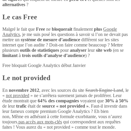
alternatives
?
Le cas Free
Malgré le fait que
Free
ne
bloquerait
finalement
plus
Google
Analytics
, je me suis posé les questions à savoir si l’on ne devait pas
mettre un
système de mesure d’audience
différent sur les sites
internet que l’on audite ? Doit-on faire comme beaucoup ? Mettre
plusieurs
outils de statistiques
pour
analyser
leur
site web
(en se
limitant
à
trois outils d’analyse d’audience
) ?
Free bloquait Google Analytics début Janvier
Le not provided
En
novembre 2012
, avec les sources du site
Search Engine Land
, le
«
not provided
» ne s’arrêtera surement jamais de proliférer. Leur
étude montrait que
64% des compagnies
voyaient que
30% à 50%
de leur
trafic
était de
source « not provided »
. Faut-il investir dans
leur fameux compte premium Google Analytics ? Eh bien
non, Même en adhérant à cette formule exorbitante, vous n’aurez
toujours
pas accès aux mots-clés
qui correspondent aux requêtes
faites ! Vous aurez du « not provided » comme tout le monde.