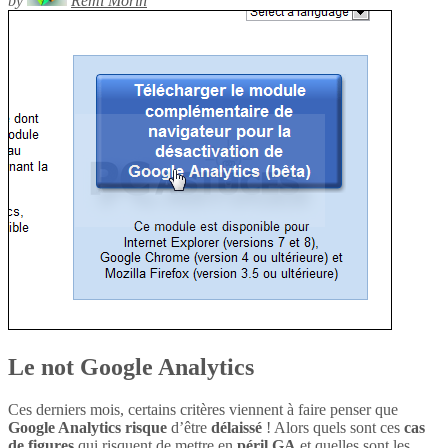
by
Rémi Morin
Le not Google Analytics
Ces derniers mois, certains critères viennent à faire penser que
Google Analytics
risque
d’être
délaissé
! Alors quels sont ces
cas
de figures
qui risquent de mettre en
péril
GA
et quelles sont les