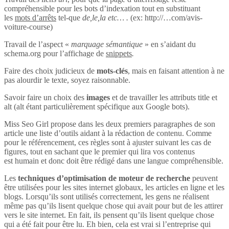
compréhensible pour les bots d’indexation tout en substituant
les
mots d’arrêts
tel-que
de,le,la etc… .
(ex: http://…com/avis-
voiture-course)
Travail de l’aspect «
marquage sémantique
» en s’aidant du
schema.org pour l’affichage de
snippets
.
Faire des choix judicieux de
mots-clés
, mais en faisant attention à ne
pas alourdir le texte, soyez raisonnable.
Savoir faire un choix des
images
et de travailler les attributs title et
alt (alt étant particulièrement spécifique aux Google bots).
Miss Seo Girl propose dans les deux premiers paragraphes de son
article une liste d’outils aidant à la rédaction de contenu. Comme
pour le référencement, ces règles sont à ajuster suivant les cas de
figures, tout en sachant que le premier qui lira vos contenus
est humain et donc doit être rédigé dans une langue compréhensible.
Les
techniques d’optimisation de moteur de recherche
peuvent
être utilisées pour les sites internet globaux, les articles en ligne et les
blogs. Lorsqu’ils sont utilisés correctement, les gens ne réalisent
même pas qu’ils lisent quelque chose qui avait pour but de les attirer
vers le site internet. En fait, ils pensent qu’ils lisent quelque chose
qui a été fait pour être lu. Eh bien, cela est vrai si l’entreprise qui