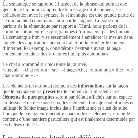
La sémantique se rapporte à l’aspect de la phrase qui permet aux
gens de le lire pour comprendre le message qu’il contient. En
collaboration avec la syntaxe, la sémantique est une grande partie de
ce qui facilite la communication par le langage. Lorsque nous
parlons de la sémantique par rapport à l’Html, nous parlons de la
communication entre les programmes d’ordinateur, pas les humains.
La sémantique html vise essentiellement à améliorer la mesure dans
laquelle les applications peuvent traiter ou interpréter le contenu
d’Internet. Par exemple, considérons l’extrait suivant, la page
contenant certaines des structures html plus autonomes :
Le chat a ronronné sur moi toute la journée.
<img alt= »chat ronron » src= »images/chat_ronron.png » title= »le
chat ronronne » />
Les éléments (et attributs) donnent des
informations
sur la façon
que le navigateur va
présenter
le contenu à l’utilisateur. Les
éléments de paragraphes
seront par défaut affichés par un espace
au-dessus et en dessous d’eux, les éléments d’image sont affichés en
utilisant le fichier image inclus dans l’attribut
src
et ainsi de suite.
Lorsque le navigateur rencontre chacun de ces éléments, il rend le
contenu d’une manière particulière qui est finalement déterminée par
les balises utilisées.
Les structures html ont déjà une