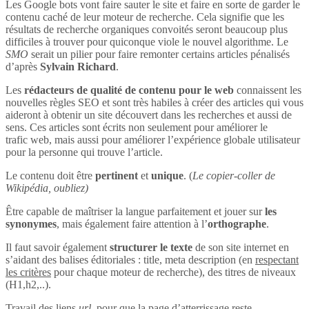
Les Google bots vont faire sauter le site et faire en sorte de garder le
contenu caché de leur moteur de recherche. Cela signifie que les
résultats de recherche organiques convoités seront beaucoup plus
difficiles à trouver pour quiconque viole le nouvel algorithme. Le
SMO
serait un pilier pour faire remonter certains articles pénalisés
d’après
Sylvain Richard
.
Les
rédacteurs de qualité de contenu pour le web
connaissent les
nouvelles règles SEO et sont très habiles à créer des articles qui vous
aideront à obtenir un site découvert dans les recherches et aussi de
sens. Ces articles sont écrits non seulement pour améliorer le
trafic web, mais aussi pour améliorer l’expérience globale utilisateur
pour la personne qui trouve l’article.
Le contenu doit être
pertinent
et
unique
. (
Le copier-coller de
Wikipédia, oubliez)
Être capable de maîtriser la langue parfaitement et jouer sur
les
synonymes
, mais également faire attention à l’
orthographe
.
Il faut savoir également
structurer le texte
de son site internet en
s’aidant des balises éditoriales : title, meta description (en
respectant
les critères
pour chaque moteur de recherche), des titres de niveaux
(H1,h2,..).
Travail des liens
url
, pour que la page d’atterrissage reste