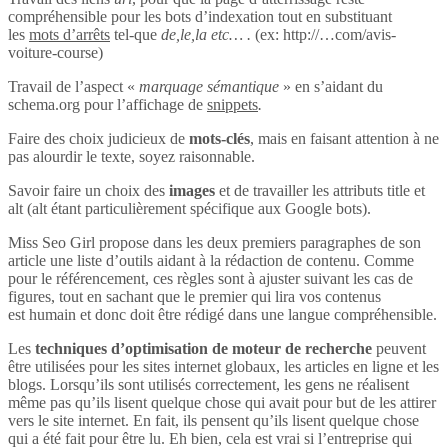
compréhensible pour les bots d’indexation tout en substituant
les
mots d’arrêts
tel-que
de,le,la etc… .
(ex: http://…com/avis-
voiture-course)
Travail de l’aspect «
marquage sémantique
» en s’aidant du
schema.org pour l’affichage de
snippets
.
Faire des choix judicieux de
mots-clés
, mais en faisant attention à ne
pas alourdir le texte, soyez raisonnable.
Savoir faire un choix des
images
et de travailler les attributs title et
alt (alt étant particulièrement spécifique aux Google bots).
Miss Seo Girl propose dans les deux premiers paragraphes de son
article une liste d’outils aidant à la rédaction de contenu. Comme
pour le référencement, ces règles sont à ajuster suivant les cas de
figures, tout en sachant que le premier qui lira vos contenus
est humain et donc doit être rédigé dans une langue compréhensible.
Les
techniques d’optimisation de moteur de recherche
peuvent
être utilisées pour les sites internet globaux, les articles en ligne et les
blogs. Lorsqu’ils sont utilisés correctement, les gens ne réalisent
même pas qu’ils lisent quelque chose qui avait pour but de les attirer
vers le site internet. En fait, ils pensent qu’ils lisent quelque chose
qui a été fait pour être lu. Eh bien, cela est vrai si l’entreprise qui