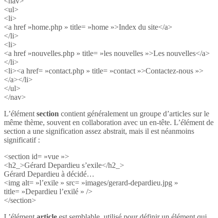
<nav>
<ul>
<li>
<a href »home.php » title= »home »>Index du site</a>
</li>
<li>
<a href »nouvelles.php » title= »les nouvelles »>Les nouvelles</a>
</li>
<li><a href= »contact.php » title= »contact »>Contactez-nous »>
</a></li>
</ul>
</nav>
L’élément
section
contient généralement un groupe d’articles sur le
même thème, souvent en collaboration avec un en-tête. L’élément de
section a une signification assez abstrait, mais il est néanmoins
significatif :
<section id= »vue »>
<h2_>Gérard Depardieu s’exile</h2_>
Gérard Depardieu à décidé…
<img alt= »l’exile » src= »images/gerard-depardieu.jpg »
title= »Depardieu l’exilé » />
</section>
L’élément
article
est semblable, utilisé pour définir un élément qui