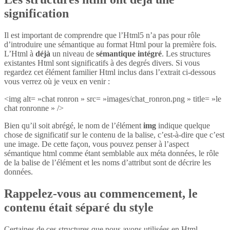
signification
Il est important de comprendre que l’Html5 n’a pas pour rôle
d’introduire une sémantique au format Html pour la première fois.
L’Html à
déjà
un niveau de
sémantique intégré
. Les structures
existantes Html sont significatifs à des degrés divers. Si vous
regardez cet élément familier Html inclus dans l’extrait ci-dessous
vous verrez où je veux en venir :
<img alt= »chat ronron » src= »images/chat_ronron.png » title= »le
chat ronronne » />
Bien qu’il soit abrégé, le nom de l’élément
img
indique quelque
chose de significatif sur le contenu de la balise, c’est-à-dire que c’est
une image. De cette façon, vous pouvez penser à l’aspect
sémantique html comme étant semblable aux méta données, le rôle
de la balise de l’élément et les noms d’attribut sont de décrire les
données.
Rappelez-vous au commencement, le
contenu était séparé du style
Certaines de ces structures que nous avons utilisées en Html