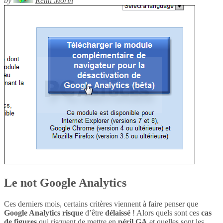
by
Rémi Morin
Le not Google Analytics
Ces derniers mois, certains critères viennent à faire penser que
Google Analytics
risque
d’être
délaissé
! Alors quels sont ces
cas
de figures
qui risquent de mettre en
péril
GA
et quelles sont les