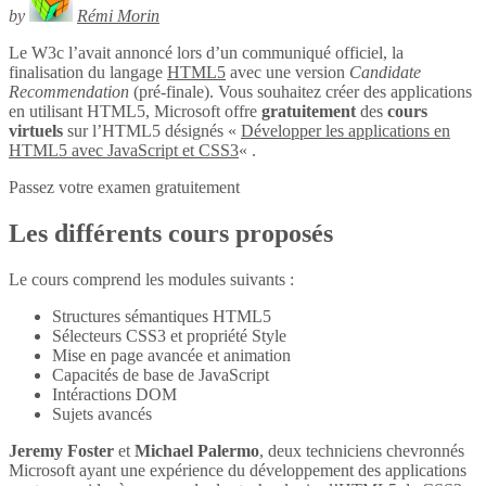
by
Rémi Morin
Le W3c l’avait annoncé lors d’un communiqué officiel, la
finalisation du langage
HTML5
avec une version
Candidate
Recommendation
(pré-finale). Vous souhaitez créer des applications
en utilisant HTML5, Microsoft offre
gratuitement
des
cours
virtuels
sur l’HTML5 désignés «
Développer les applications en
HTML5 avec JavaScript et CSS3
« .
Passez votre examen gratuitement
Les différents cours proposés
Le cours comprend les modules suivants :
Structures sémantiques HTML5
Sélecteurs CSS3 et propriété Style
Mise en page avancée et animation
Capacités de base de JavaScript
Intéractions DOM
Sujets avancés
Jeremy Foster
et
Michael Palermo
, deux techniciens chevronnés
Microsoft ayant une expérience du développement des applications