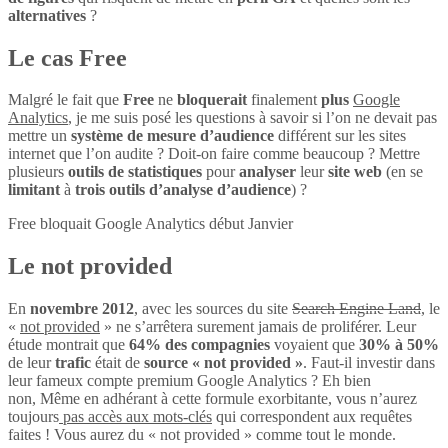
alternatives
?
Le cas Free
Malgré le fait que
Free
ne
bloquerait
finalement
plus
Google
Analytics
, je me suis posé les questions à savoir si l’on ne devait pas
mettre un
système de mesure d’audience
différent sur les sites
internet que l’on audite ? Doit-on faire comme beaucoup ? Mettre
plusieurs
outils de statistiques
pour
analyser
leur
site web
(en se
limitant
à
trois outils d’analyse d’audience
) ?
Free bloquait Google Analytics début Janvier
Le not provided
En
novembre 2012
, avec les sources du site
Search Engine Land
, le
«
not provided
» ne s’arrêtera surement jamais de proliférer. Leur
étude montrait que
64% des compagnies
voyaient que
30% à 50%
de leur
trafic
était de
source « not provided »
. Faut-il investir dans
leur fameux compte premium Google Analytics ? Eh bien
non, Même en adhérant à cette formule exorbitante, vous n’aurez
toujours
pas accès aux mots-clés
qui correspondent aux requêtes
faites ! Vous aurez du « not provided » comme tout le monde.