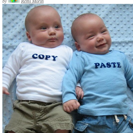
by
Rémi Morin