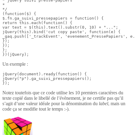
* jQuery suivi presse-papiers

*

*/

(function($) {

$.fn.ga_suivi_pressepapiers = function() {

return this.each(function() {

var text = $(this).text().substr(0, 10) + "...";

jQuery(this).bind('cut copy paste', function(e) {

_gaq.push(['_trackEvent', 'evenement_PressePapiers', e.
});

});

};

})(jQuery);
Un exemple :
jQuery(document).ready(function() {

jQuery("p").ga_suivi_pressepapiers();

});
Notez toutefois que ce code utilise les 10 premiers caractères du
texte copié dans le libellé de l’évènement, je ne certifie pas qu’il
s’agit d’une valeur idéale pour la dénomination du
label
, mais un
code ça se modifie tout le temps :-).