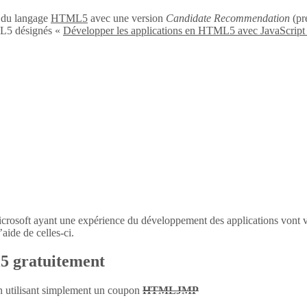
n du langage
HTML5
avec une version
Candidate Recommendation
(pré
L5 désignés «
Développer les applications en HTML5 avec JavaScript
icrosoft ayant une expérience du développement des applications vont 
aide de celles-ci.
l5 gratuitement
en utilisant simplement un coupon
HTMLJMP