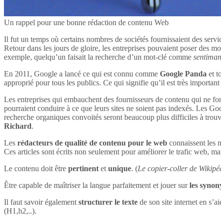
Un rappel pour une bonne rédaction de contenu Web
Il fut un temps où certains nombres de sociétés fournissaient des servi
Retour dans les jours de gloire, les entreprises pouvaient poser des mot
exemple, quelqu’un faisait la recherche d’un mot-clé comme
sentima
En 2011, Google a lancé ce qui est connu comme
Google Panda
et t
approprié pour tous les publics. Ce qui signifie qu’il est très impor
Les entreprises qui embauchent des fournisseurs de contenu qui ne font
pourraient conduire à ce que leurs sites ne soient pas indexés. Les Goog
recherche organiques convoités seront beaucoup plus difficiles à tro
Richard
.
Les
rédacteurs de qualité de contenu pour le web
connaissent les n
Ces articles sont écrits non seulement pour améliorer le trafic web, mai
Le contenu doit être
pertinent
et
unique
. (
Le copier-coller de Wikipéd
Être capable de maîtriser la langue parfaitement et jouer sur
les syno
Il faut savoir également
structurer le texte
de son site internet en s’ai
(H1,h2,..).