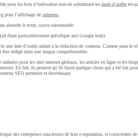
ble pour les bots d’indexation tout en substituant les
mots d’arrêts
tel-q
rg pour l’affichage de
snippets
.
pas alourdir le texte, soyez raisonnable.
alt (alt étant particulièrement spécifique aux Google bots).
 une liste d’outils aidant à la rédaction de contenu. Comme pour le réfé
it être rédigé dans une langue compréhensible.
 utilisées pour les sites internet globaux, les articles en ligne et les bl
internet. En fait, ils pensent qu’ils lisent quelque chose qui a été fait pour
ontenu SEO pertinent et divertissant.
érique des entreprises soucieuses de leur e-reputation, et conscientes d