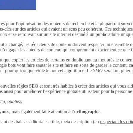
ces pour l’optimisation des moteurs de recherche et la plupart ont survéc
s-clés sur des articles qui avaient un sens peu cohérent. Ces techniques 
ncho
et se retrouvait sur un site internet destiné à un public adulte uniq
out a changé, les rédacteurs de contenu doivent respecter un ensemble d
tant d’engager les auteurs de contenu qui comprennent exactement ce que
 que copier les articles de certains en dupliquant au mot près le conten
le bots vont faire sauter le site et faire en sorte de garder le contenu c
uver pour quiconque viole le nouvel algorithme. Le
SMO
serait un pilier
ouvelles règles SEO et sont très habiles à créer des articles qui vous aid
s aussi pour améliorer l’expérience globale utilisateur pour la personne q
ia, oubliez)
nymes
, mais également faire attention à l’
orthographe
.
dant des balises éditoriales : title, meta description (en
respectant les crit