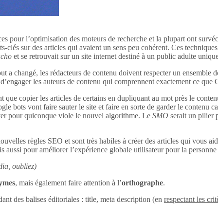
ces pour l’optimisation des moteurs de recherche et la plupart ont survéc
s-clés sur des articles qui avaient un sens peu cohérent. Ces techniques 
ncho
et se retrouvait sur un site internet destiné à un public adulte uniq
out a changé, les rédacteurs de contenu doivent respecter un ensemble d
tant d’engager les auteurs de contenu qui comprennent exactement ce que
 que copier les articles de certains en dupliquant au mot près le conten
le bots vont faire sauter le site et faire en sorte de garder le contenu c
uver pour quiconque viole le nouvel algorithme. Le
SMO
serait un pilier
ouvelles règles SEO et sont très habiles à créer des articles qui vous aid
s aussi pour améliorer l’expérience globale utilisateur pour la personne q
ia, oubliez)
nymes
, mais également faire attention à l’
orthographe
.
dant des balises éditoriales : title, meta description (en
respectant les crit