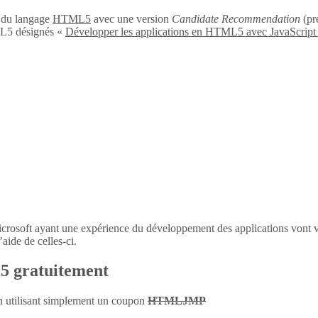
n du langage
HTML5
avec une version
Candidate Recommendation
(pré
L5 désignés «
Développer les applications en HTML5 avec JavaScript
icrosoft ayant une expérience du développement des applications vont 
aide de celles-ci.
l5 gratuitement
en utilisant simplement un coupon
HTMLJMP