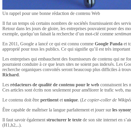
Un rappel pour une bonne rédaction de contenu Web
Il fut un temps où certains nombres de sociétés fournissaient des servi
Retour dans les jours de gloire, les entreprises pouvaient poser des mot
exemple, quelqu’un faisait la recherche d’un mot-clé comme
sentima
En 2011, Google a lancé ce qui est connu comme
Google Panda
et t
approprié pour tous les publics. Ce qui signifie qu’il est très impor
Les entreprises qui embauchent des fournisseurs de contenu qui ne font
pourraient conduire à ce que leurs sites ne soient pas indexés. Les Goog
recherche organiques convoités seront beaucoup plus difficiles à tro
Richard
.
Les
rédacteurs de qualité de contenu pour le web
connaissent les n
Ces articles sont écrits non seulement pour améliorer le trafic web, mai
Le contenu doit être
pertinent
et
unique
. (
Le copier-coller de Wikipéd
Être capable de maîtriser la langue parfaitement et jouer sur
les syno
Il faut savoir également
structurer le texte
de son site internet en s’ai
(H1,h2,..).