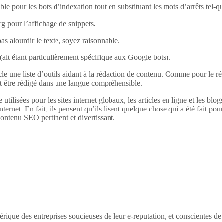
ble pour les bots d’indexation tout en substituant les
mots d’arrêts
tel-q
rg pour l’affichage de
snippets
.
pas alourdir le texte, soyez raisonnable.
alt (alt étant particulièrement spécifique aux Google bots).
 une liste d’outils aidant à la rédaction de contenu. Comme pour le réfé
it être rédigé dans une langue compréhensible.
 utilisées pour les sites internet globaux, les articles en ligne et les bl
internet. En fait, ils pensent qu’ils lisent quelque chose qui a été fait pour
ontenu SEO pertinent et divertissant.
érique des entreprises soucieuses de leur e-reputation, et conscientes d