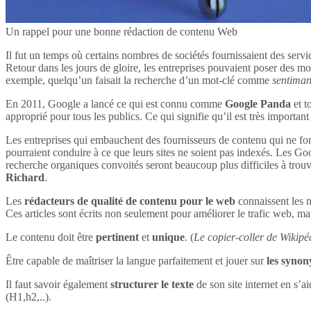
Un rappel pour une bonne rédaction de contenu Web
Il fut un temps où certains nombres de sociétés fournissaient des servi
Retour dans les jours de gloire, les entreprises pouvaient poser des mot
exemple, quelqu’un faisait la recherche d’un mot-clé comme
sentima
En 2011, Google a lancé ce qui est connu comme
Google Panda
et t
approprié pour tous les publics. Ce qui signifie qu’il est très impor
Les entreprises qui embauchent des fournisseurs de contenu qui ne font
pourraient conduire à ce que leurs sites ne soient pas indexés. Les Goog
recherche organiques convoités seront beaucoup plus difficiles à tro
Richard
.
Les
rédacteurs de qualité de contenu pour le web
connaissent les n
Ces articles sont écrits non seulement pour améliorer le trafic web, mai
Le contenu doit être
pertinent
et
unique
. (
Le copier-coller de Wikipéd
Être capable de maîtriser la langue parfaitement et jouer sur
les syno
Il faut savoir également
structurer le texte
de son site internet en s’ai
(H1,h2,..).