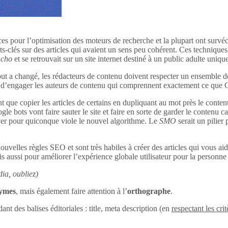
ces pour l’optimisation des moteurs de recherche et la plupart ont survéc
s-clés sur des articles qui avaient un sens peu cohérent. Ces techniques 
ncho
et se retrouvait sur un site internet destiné à un public adulte uniq
out a changé, les rédacteurs de contenu doivent respecter un ensemble d
tant d’engager les auteurs de contenu qui comprennent exactement ce que
 que copier les articles de certains en dupliquant au mot près le conten
le bots vont faire sauter le site et faire en sorte de garder le contenu c
uver pour quiconque viole le nouvel algorithme. Le
SMO
serait un pilier
ouvelles règles SEO et sont très habiles à créer des articles qui vous aid
s aussi pour améliorer l’expérience globale utilisateur pour la personne q
ia, oubliez)
nymes
, mais également faire attention à l’
orthographe
.
dant des balises éditoriales : title, meta description (en
respectant les crit