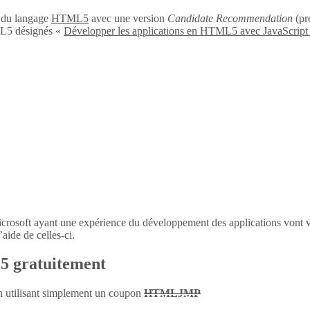
n du langage
HTML5
avec une version
Candidate Recommendation
(pré
L5 désignés «
Développer les applications en HTML5 avec JavaScript
icrosoft ayant une expérience du développement des applications vont 
aide de celles-ci.
l5 gratuitement
en utilisant simplement un coupon
HTMLJMP