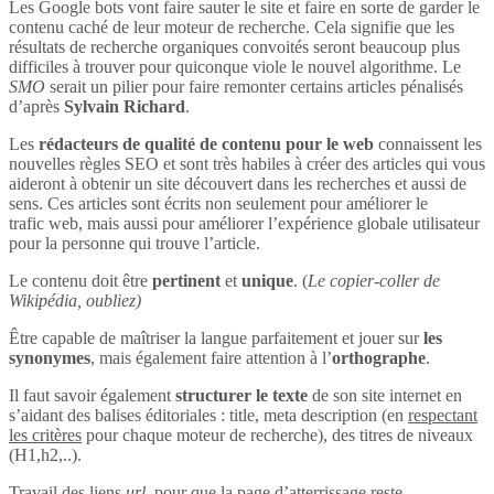
Les Google bots vont faire sauter le site et faire en sorte de garder le
contenu caché de leur moteur de recherche. Cela signifie que les
résultats de recherche organiques convoités seront beaucoup plus
difficiles à trouver pour quiconque viole le nouvel algorithme. Le
SMO
serait un pilier pour faire remonter certains articles pénalisés
d’après
Sylvain Richard
.
Les
rédacteurs de qualité de contenu pour le web
connaissent les
nouvelles règles SEO et sont très habiles à créer des articles qui vous
aideront à obtenir un site découvert dans les recherches et aussi de
sens. Ces articles sont écrits non seulement pour améliorer le
trafic web, mais aussi pour améliorer l’expérience globale utilisateur
pour la personne qui trouve l’article.
Le contenu doit être
pertinent
et
unique
. (
Le copier-coller de
Wikipédia, oubliez)
Être capable de maîtriser la langue parfaitement et jouer sur
les
synonymes
, mais également faire attention à l’
orthographe
.
Il faut savoir également
structurer le texte
de son site internet en
s’aidant des balises éditoriales : title, meta description (en
respectant
les critères
pour chaque moteur de recherche), des titres de niveaux
(H1,h2,..).
Travail des liens
url
, pour que la page d’atterrissage reste