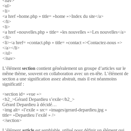
<nav>
<ul>
<li>
<a href »home.php » title= »home »>Index du site</a>
</li>
<li>
<a href »nouvelles.php » title= »les nouvelles »>Les nouvelles</a>
</li>
<li><a href= »contact.php » title= »contact »>Contactez-nous »>
</a></li>
</ul>
</nav>
L’élément
section
contient généralement un groupe d’articles sur le
même thème, souvent en collaboration avec un en-tête. L’élément de
section a une signification assez abstrait, mais il est néanmoins
significatif :
<section id= »vue »>
<h2_>Gérard Depardieu s’exile</h2_>
Gérard Depardieu à décidé…
<img alt= »l’exile » src= »images/gerard-depardieu.jpg »
title= »Depardieu l’exilé » />
</section>
L’élément
article
est semblable, utilisé pour définir un élément qui