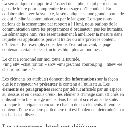
La sémantique se rapporte à l’aspect de la phrase qui permet aux
gens de le lire pour comprendre le message qu’il contient. En
collaboration avec la syntaxe, la sémantique est une grande partie de
ce qui facilite la communication par le langage. Lorsque nous
parlons de la sémantique par rapport à l’Html, nous parlons de la
communication entre les programmes d’ordinateur, pas les humains.
La sémantique html vise essentiellement à améliorer la mesure dans
laquelle les applications peuvent traiter ou interpréter le contenu
d’Internet. Par exemple, considérons l’extrait suivant, la page
contenant certaines des structures html plus autonomes :
Le chat a ronronné sur moi toute la journée.
<img alt= »chat ronron » src= »images/chat_ronron.png » title= »le
chat ronronne » />
Les éléments (et attributs) donnent des
informations
sur la façon
que le navigateur va
présenter
le contenu à l’utilisateur. Les
éléments de paragraphes
seront par défaut affichés par un espace
au-dessus et en dessous d’eux, les éléments d’image sont affichés en
utilisant le fichier image inclus dans l’attribut
src
et ainsi de suite.
Lorsque le navigateur rencontre chacun de ces éléments, il rend le
contenu d’une manière particulière qui est finalement déterminée par
les balises utilisées.
Les structures html ont déjà une