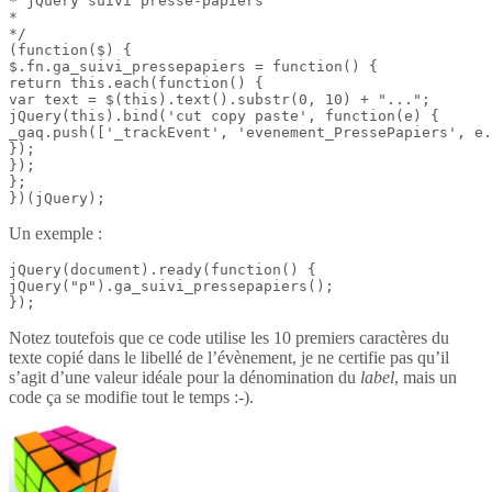
* jQuery suivi presse-papiers

*

*/

(function($) {

$.fn.ga_suivi_pressepapiers = function() {

return this.each(function() {

var text = $(this).text().substr(0, 10) + "...";

jQuery(this).bind('cut copy paste', function(e) {

_gaq.push(['_trackEvent', 'evenement_PressePapiers', e.
});

});

};

})(jQuery);
Un exemple :
jQuery(document).ready(function() {

jQuery("p").ga_suivi_pressepapiers();

});
Notez toutefois que ce code utilise les 10 premiers caractères du
texte copié dans le libellé de l’évènement, je ne certifie pas qu’il
s’agit d’une valeur idéale pour la dénomination du
label
, mais un
code ça se modifie tout le temps :-).