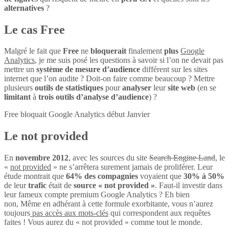
alternatives
?
Le cas Free
Malgré le fait que
Free
ne
bloquerait
finalement
plus
Google
Analytics
, je me suis posé les questions à savoir si l’on ne devait pas
mettre un
système de mesure d’audience
différent sur les sites
internet que l’on audite ? Doit-on faire comme beaucoup ? Mettre
plusieurs
outils de statistiques
pour
analyser
leur
site web
(en se
limitant
à
trois outils d’analyse d’audience
) ?
Free bloquait Google Analytics début Janvier
Le not provided
En
novembre 2012
, avec les sources du site
Search Engine Land
, le
«
not provided
» ne s’arrêtera surement jamais de proliférer. Leur
étude montrait que
64% des compagnies
voyaient que
30% à 50%
de leur
trafic
était de
source « not provided »
. Faut-il investir dans
leur fameux compte premium Google Analytics ? Eh bien
non, Même en adhérant à cette formule exorbitante, vous n’aurez
toujours
pas accès aux mots-clés
qui correspondent aux requêtes
faites ! Vous aurez du « not provided » comme tout le monde.