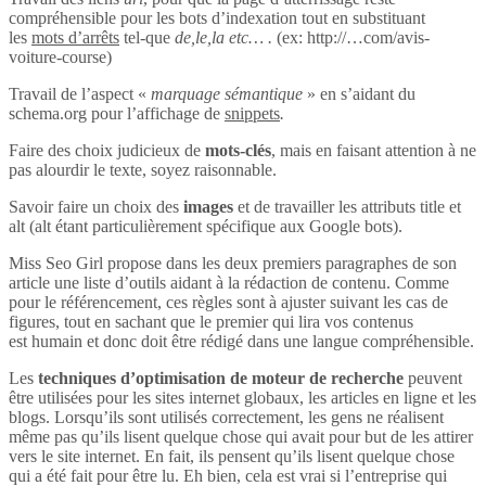
compréhensible pour les bots d’indexation tout en substituant
les
mots d’arrêts
tel-que
de,le,la etc… .
(ex: http://…com/avis-
voiture-course)
Travail de l’aspect «
marquage sémantique
» en s’aidant du
schema.org pour l’affichage de
snippets
.
Faire des choix judicieux de
mots-clés
, mais en faisant attention à ne
pas alourdir le texte, soyez raisonnable.
Savoir faire un choix des
images
et de travailler les attributs title et
alt (alt étant particulièrement spécifique aux Google bots).
Miss Seo Girl propose dans les deux premiers paragraphes de son
article une liste d’outils aidant à la rédaction de contenu. Comme
pour le référencement, ces règles sont à ajuster suivant les cas de
figures, tout en sachant que le premier qui lira vos contenus
est humain et donc doit être rédigé dans une langue compréhensible.
Les
techniques d’optimisation de moteur de recherche
peuvent
être utilisées pour les sites internet globaux, les articles en ligne et les
blogs. Lorsqu’ils sont utilisés correctement, les gens ne réalisent
même pas qu’ils lisent quelque chose qui avait pour but de les attirer
vers le site internet. En fait, ils pensent qu’ils lisent quelque chose
qui a été fait pour être lu. Eh bien, cela est vrai si l’entreprise qui