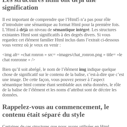
signification
Il est important de comprendre que l’Html5 n’a pas pour rôle
d’introduire une sémantique au format Html pour la première fois.
L’Html à
déjà
un niveau de
sémantique intégré
. Les structures
existantes Html sont significatifs à des degrés divers. Si vous
regardez cet élément familier Html inclus dans l’extrait ci-dessous
vous verrez où je veux en venir :
<img alt= »chat ronron » src= »images/chat_ronron.png » title= »le
chat ronronne » />
Bien qu’il soit abrégé, le nom de l’élément
img
indique quelque
chose de significatif sur le contenu de la balise, c’est-à-dire que c’est
une image. De cette façon, vous pouvez penser à l’aspect
sémantique html comme étant semblable aux méta données, le rôle
de la balise de l’élément et les noms d’attribut sont de décrire les
données.
Rappelez-vous au commencement, le
contenu était séparé du style
Certaines de ces structures que nous avons utilisées en Html