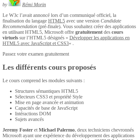
by
Rémi Morin
Le W3c l’avait annoncé lors d’un communiqué officiel, la
finalisation du langage
HTML5
avec une version
Candidate
Recommendation
(pré-finale). Vous souhaitez créer des applications
en utilisant HTML5, Microsoft offre
gratuitement
des
cours
virtuels
sur l’HTML5 désignés «
Développer les applications en
HTML5 avec JavaScript et CSS3
« .
Passez votre examen gratuitement
Les différents cours proposés
Le cours comprend les modules suivants :
Structures sémantiques HTML5
Sélecteurs CSS3 et propriété Style
Mise en page avancée et animation
Capacités de base de JavaScript
Intéractions DOM
Sujets avancés
Jeremy Foster
et
Michael Palermo
, deux techniciens chevronnés
Microsoft ayant une expérience du développement des applications