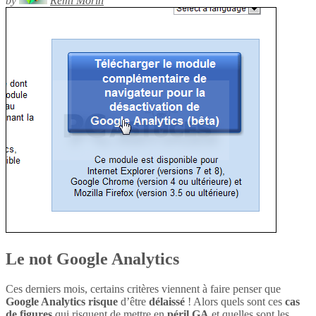
by
Rémi Morin
Le not Google Analytics
Ces derniers mois, certains critères viennent à faire penser que
Google Analytics
risque
d’être
délaissé
! Alors quels sont ces
cas
de figures
qui risquent de mettre en
péril
GA
et quelles sont les